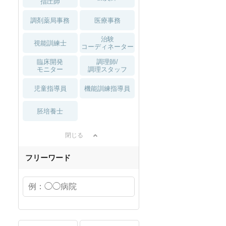
指圧師
調剤薬局事務
医療事務
治験
視能訓練士
コーディネーター
臨床開発
調理師/
モニター
調理スタッフ
児童指導員
機能訓練指導員
胚培養士
閉じる
フリーワード