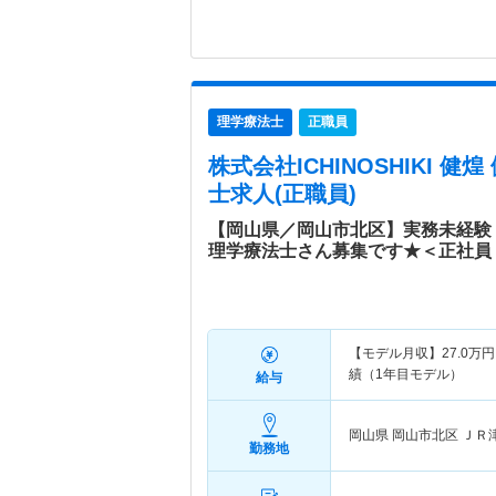
理学療法士
正職員
株式会社ICHINOSHIKI 健
士求人(正職員)
【岡山県／岡山市北区】実務未経験
理学療法士さん募集です★＜正社員
【モデル月収】
27.0
万円
績（1年目モデル）
給与
岡山県 岡山市北区
ＪＲ
勤務地