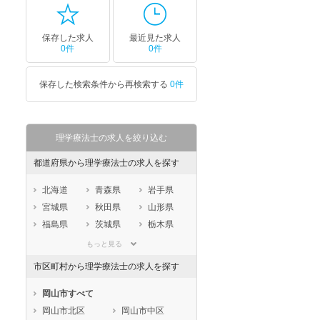
保存した求人
最近見た求人
0件
0件
保存した検索条件から再検索する
0件
理学療法士の求人を絞り込む
都道府県から理学療法士の求人を探す
北海道
青森県
岩手県
宮城県
秋田県
山形県
福島県
茨城県
栃木県
群馬県
埼玉県
千葉県
もっと見る
東京都
神奈川県
新潟県
市区町村から理学療法士の求人を探す
山梨県
長野県
富山県
石川県
福井県
岐阜県
岡山市すべて
静岡県
愛知県
三重県
岡山市北区
岡山市中区