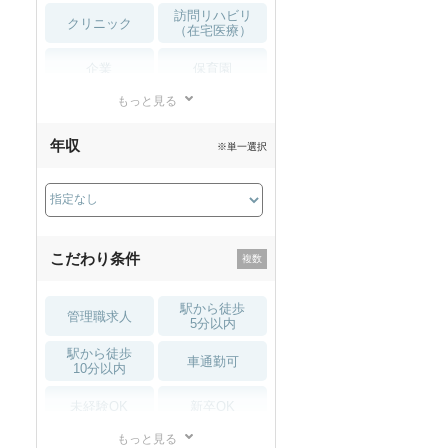
訪問リハビリ
クリニック
（在宅医療）
企業
保育園
もっと見る
小児リハビリ
整骨院
年収
※単一選択
接骨院
訪問マッサージ
薬局・
その他
ドラッグストア
こだわり条件
駅から徒歩
管理職求人
5分以内
駅から徒歩
車通勤可
10分以内
未経験OK
新卒OK
もっと見る