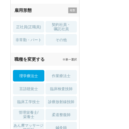
残業少なめ
寮・借り上げ
雇用形態
託児所・
住宅手当・補助
育児補助
契約社員・
正社員(正職員)
土日祝休
無資格 OK
嘱託社員
非常勤・パート
積極採用中
WEB面接OK
その他
2027年4月入職可
夏～秋入職可
職種を変更する
※単一選択
1月入職可
理学療法士
作業療法士
言語聴覚士
臨床検査技師
臨床工学技士
診療放射線技師
管理栄養士/
柔道整復師
栄養士
あん摩マッサージ
鍼灸師