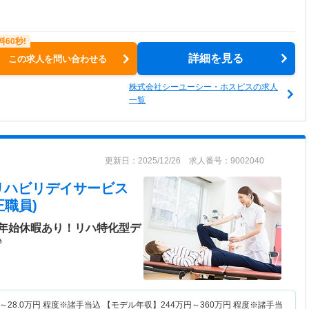
詳細を見る
この求人を問い合わせる
株式会社シーユーシー・ホスピスの求人
一覧
更新日：2025/12/26 求人番号：9002040
リハビリデイサービス
職員)
年始休暇あり！リハ特化型デ
♪
～
28.0
万円
程度※諸手当込 【モデル年収】
244
万円～
360
万円
程度※諸手当