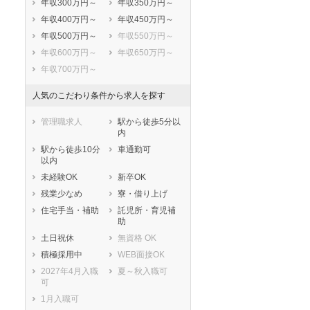
年収300万円～
年収350万円～
年収400万円～
年収450万円～
年収500万円～
年収550万円～
年収600万円～
年収650万円～
年収700万円～
人気のこだわり条件から求人を探す
管理職求人
駅から徒歩5分以
内
駅から徒歩10分
車通勤可
以内
未経験OK
新卒OK
残業少なめ
寮・借り上げ
住宅手当・補助
託児所・育児補
助
土日祝休
無資格 OK
積極採用中
WEB面接OK
2027年4月入職
夏～秋入職可
可
1月入職可