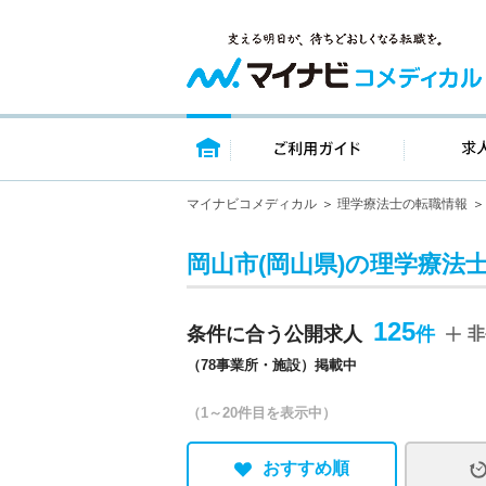
トップページ
ご利用ガイ
マイナビコメディカル
理学療法士の転職情報
岡山市(岡山県)の理学療法
125
条件に合う公開求人
非
（78事業所・施設）掲載中
（1～20件目を表示中）
おすすめ順