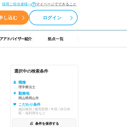
採用ご担当者様へ
マイページでできること
申し込む
ログイン
援情報
キャリアアドバイザー紹介
拠点一覧
選択中の検索条件
職種
理学療法士
勤務地
岡山県岡山市
こだわり条件
施設種別 / 雇用形態 / 年収 / 休日休
暇・福利厚生など
条件を保存する