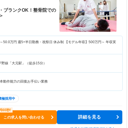
・ブランクOK！整骨院での
＞
～
50.0
万円
週5+半日勤務・祝祭日 休み制 【モデル年収】
500
万円～
年収実
宇野線「大元駅」（徒歩15分）
本動作能力の回復お手伝い業務
積極採用中
詳細を見る
この求人を問い合わせる