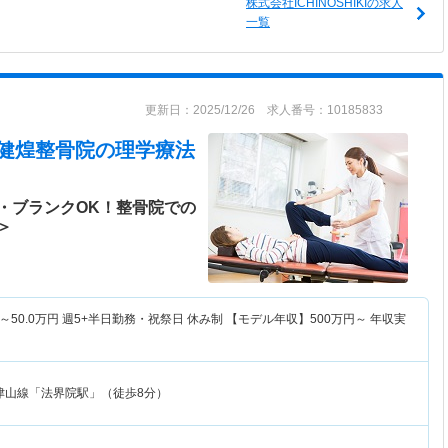
株式会社ICHINOSHIKIの求人
一覧
更新日：2025/12/26 求人番号：10185833
煌 健煌整骨院
の理学療法
・ブランクOK！整骨院での
＞
～
50.0
万円
週5+半日勤務・祝祭日 休み制 【モデル年収】
500
万円～
年収実
津山線「法界院駅」（徒歩8分）