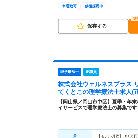
車通勤可
積極採用中
保存する
理学療法士
正職員
株式会社ウェルネスプラス 
てくとこ
の理学療法士求人(正
【岡山県／岡山市中区】夏季・年末
イサービスで理学療法士の募集です
【モデル月収】
18.0
万円