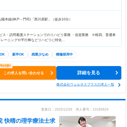
山陽本線(神戸－門司)「西川原駅」（徒歩10分）
ービス・訪問看護ステーションでのリハビリ業務 ・送迎業務 ※軽四、普通車
トレーニングや平行棒などリハビリに特化…
OK
新卒OK
残業少なめ
積極採用中
詳細を見る
この求人を問い合わせる
株式会社ウェルネスプラスの求人一覧
更新日：2025/12/26 求人番号：10185824
院 快晴
の理学療法士求