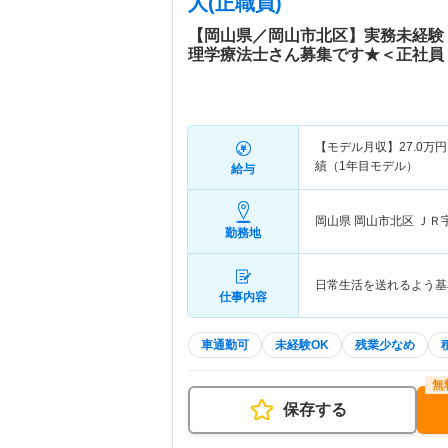
人(正職員)
【岡山県／岡山市北区】実務未経験
理学療法士さん募集です★＜正社員
【モデル月収】
27.0
万円
績（1年目モデル）
給与
岡山県 岡山市北区
ＪＲ
勤務地
日常生活を送れるよう基
仕事内容
車通勤可
未経験OK
残業少なめ
保存する