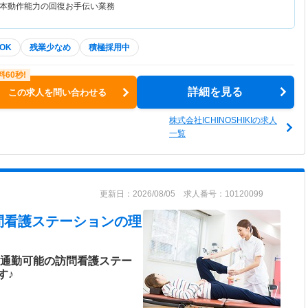
本動作能力の回復お手伝い業務
OK
残業少なめ
積極採用中
詳細を見る
この求人を問い合わせる
株式会社ICHINOSHIKIの求人
一覧
更新日：2026/08/05 求人番号：10120099
問看護ステーション
の理
ー通勤可能の訪問看護ステー
す♪