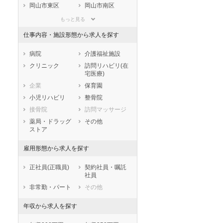
滋賀県
京都府
大阪府
岡山市東区
岡山市南区
兵庫県
奈良県
和歌山県
市部
もっと見る
鳥取県
島根県
岡山県
倉敷市
津山市
仕事内容・施設形態から求人を探す
広島県
山口県
徳島県
玉野市
笠岡市
香川県
愛媛県
高知県
井原市
総社市
病院
介護福祉施設
福岡県
佐賀県
長崎県
高梁市
新見市
クリニック
訪問リハビリ(在
宅医療)
熊本県
大分県
宮崎県
備前市
瀬戸内市
企業
保育園
鹿児島県
沖縄県
赤磐市
真庭市
小児リハビリ
整骨院
美作市
浅口市
接骨院
訪問マッサージ
和気郡和気町
都窪郡早島町
薬局・ドラッグ
その他
浅口郡里庄町
小田郡矢掛町
ストア
真庭郡新庄村
苫田郡鏡野町
雇用形態から求人を探す
勝田郡勝央町
勝田郡奈義町
英田郡西粟倉村
久米郡久米南町
正社員(正職員)
契約社員・嘱託
久米郡美咲町
加賀郡吉備中央
社員
町
非常勤・パート
その他
年収から求人を探す