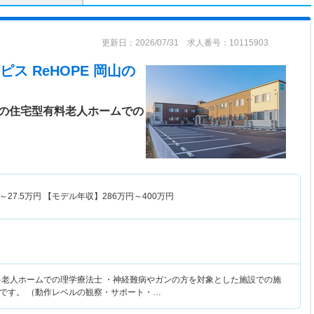
更新日：2026/07/31 求人番号：10115903
 ReHOPE 岡山
の
プンの住宅型有料老人ホームでの
～
27.5
万円
【モデル年収】
286
万円～
400
万円
料老人ホームでの理学療法士 ・神経難病やガンの方を対象とした施設での施
です。 （動作レベルの観察・サポート・…