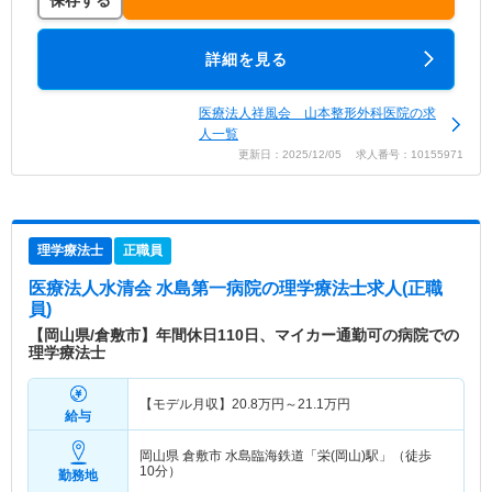
保存する
詳細を見る
医療法人祥風会 山本整形外科医院の求
人一覧
更新日：2025/12/05 求人番号：10155971
理学療法士
正職員
医療法人水清会 水島第一病院
の理学療法士求人(正職
員)
【岡山県/倉敷市】年間休日110日、マイカー通勤可の病院での
理学療法士
【モデル月収】
20.8
万円～
21.1
万円
給与
岡山県 倉敷市
水島臨海鉄道「栄(岡山)駅」（徒歩
10分）
勤務地