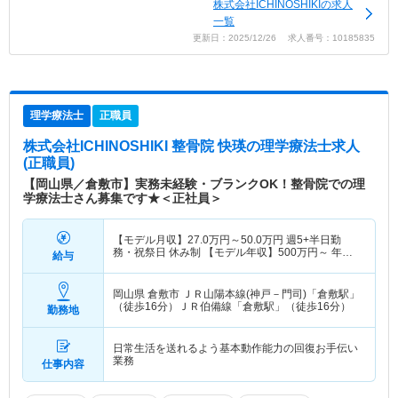
株式会社ICHINOSHIKIの求人
一覧
更新日：2025/12/26 求人番号：10185835
理学療法士
正職員
株式会社ICHINOSHIKI 整骨院 快瑛
の理学療法士求人
(正職員)
【岡山県／倉敷市】実務未経験・ブランクOK！整骨院での理
学療法士さん募集です★＜正社員＞
【モデル月収】
27.0
万円～
50.0
万円
週5+半日勤
務・祝祭日 休み制 【モデル年収】
500
万円～
年収
給与
実績（1年目モデル）
岡山県 倉敷市
ＪＲ山陽本線(神戸－門司)「倉敷駅」
（徒歩16分）ＪＲ伯備線「倉敷駅」（徒歩16分）
勤務地
日常生活を送れるよう基本動作能力の回復お手伝い
業務
仕事内容