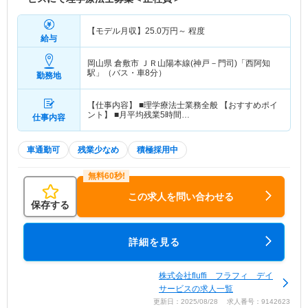
【モデル月収】
25.0
万円～
程度
給与
岡山県 倉敷市
ＪＲ山陽本線(神戸－門司)「西阿知
駅」（バス・車8分）
勤務地
【仕事内容】 ■理学療法士業務全般 【おすすめポイ
ント】 ■月平均残業5時間…
仕事内容
車通勤可
残業少なめ
積極採用中
この求人を問い合わせる
保存する
詳細を見る
株式会社fluffi フラフィ デイ
サービスの求人一覧
更新日：2025/08/28 求人番号：9142623