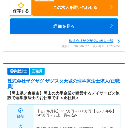
この求人を問い合わせる
保存する
詳細を見る
株式会社ザグザグの求人一覧
更新日：2026/07/27 求人番号：10272654
理学療法士
正職員
株式会社ザグザグ ザグスタ天城
の理学療法士求人(正職
員)
【岡山県／倉敷市】岡山の大手企業が運営するデイサービス施
設で理学療法士のお仕事です＜正社員＞
【モデル月収】
23.7
万円～
27.8
万円
【モデル年収】
345
万円～
以上・賞与込み
給与