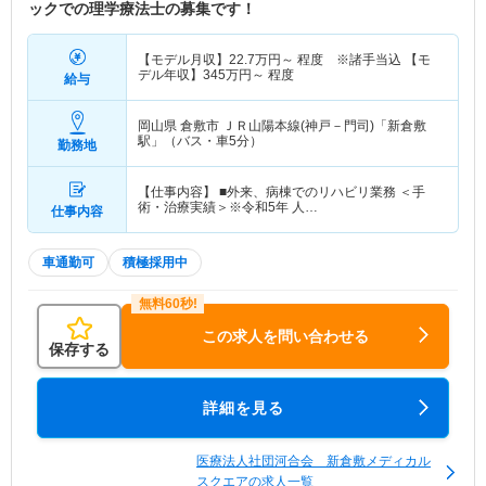
ックでの理学療法士の募集です！
【モデル月収】
22.7
万円～
程度 ※諸手当込 【モ
デル年収】
345
万円～
程度
給与
岡山県 倉敷市
ＪＲ山陽本線(神戸－門司)「新倉敷
駅」（バス・車5分）
勤務地
【仕事内容】 ■外来、病棟でのリハビリ業務 ＜手
術・治療実績＞※令和5年 人…
仕事内容
車通勤可
積極採用中
この求人を問い合わせる
保存する
詳細を見る
医療法人社団河合会 新倉敷メディカル
スクエアの求人一覧