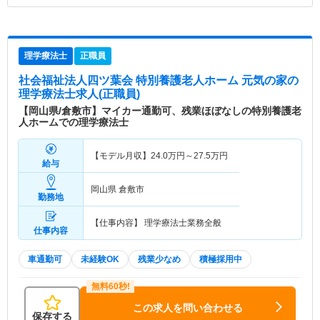
理学療法士
正職員
社会福祉法人四ツ葉会 特別養護老人ホーム 元気の家
の
理学療法士求人(正職員)
【岡山県/倉敷市】マイカー通勤可、残業ほぼなしの特別養護老
人ホームでの理学療法士
【モデル月収】
24.0
万円～
27.5
万円
給与
岡山県 倉敷市
勤務地
【仕事内容】 理学療法士業務全般
仕事内容
車通勤可
未経験OK
残業少なめ
積極採用中
この求人を問い合わせる
保存する