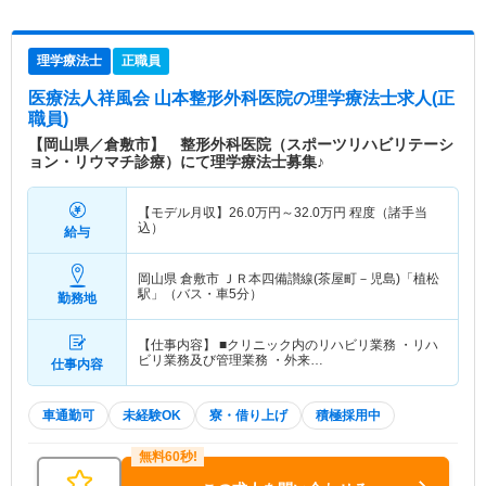
理学療法士
正職員
医療法人祥風会 山本整形外科医院
の理学療法士求人(正
職員)
【岡山県／倉敷市】 整形外科医院（スポーツリハビリテーシ
ョン・リウマチ診療）にて理学療法士募集♪
【モデル月収】
26.0
万円～
32.0
万円
程度（諸手当
込）
給与
岡山県 倉敷市
ＪＲ本四備讃線(茶屋町－児島)「植松
駅」（バス・車5分）
勤務地
【仕事内容】 ■クリニック内のリハビリ業務 ・リハ
ビリ業務及び管理業務 ・外来…
仕事内容
車通勤可
未経験OK
寮・借り上げ
積極採用中