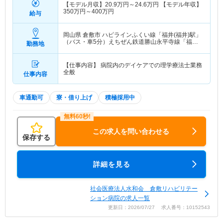
【モデル月収】
20.9
万円～
24.6
万円
【モデル年収】
350
万円～
400
万円
給与
岡山県 倉敷市
ハピラインふくい線「福井(福井)駅」
（バス・車5分）えちぜん鉄道勝山永平寺線「福井
勤務地
(福井)駅」（バス・車5分） 他
【仕事内容】 病院内のデイケアでの理学療法士業務
全般
仕事内容
車通勤可
寮・借り上げ
積極採用中
この求人を問い合わせる
保存する
詳細を見る
社会医療法人水和会 倉敷リハビリテー
ション病院の求人一覧
更新日：2026/07/27 求人番号：10152543