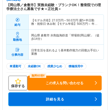
【岡山県／倉敷市】実務未経験・ブランクOK！整骨院での理
学療法士さん募集です★＜正社員＞
【モデル月収】
27.0
万円～
50.0
万円
週5+半日勤
務・祝祭日 休み制 【モデル年収】
500
万円～
年収
給与
実績（1年目モデル）
岡山県 倉敷市
水島臨海鉄道「球場前(岡山)駅」（徒
歩14分）
勤務地
日常生活を送れるよう基本動作能力の回復お手伝い
業務
仕事内容
車通勤可
未経験OK
残業少なめ
積極採用中
この求人を問い合わせる
保存する
詳細を見る