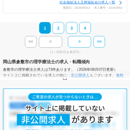
社会福祉法人王慈福祉会の求人一覧
更新日：2026/05/12 求人番号：10242852
1
2
3
4
<<
<
>
>>
（1～20件目を表示中）
岡山県倉敷市の理学療法士の求人・転職傾向
倉敷市の理学療法士求人は73件あります。（2026年08月07日更新）
サイト上に掲載されている求人の他に、
非公開求人
もございます。
無料
転職支援サービス
にお申し込みいただくと、全求人からご希望条件に合
う求人を提案させていただきます。
倉敷市の理学療法士求人では以下のような条件が人気です。
・
土日祝休
・
積極採用中
・
新卒OK
・
正社員(正職員)
・
病院
・
クリニック
・
介護福祉施設
・
訪問リハビリ(在宅医療)
・
企業
・
保
育園
・
整骨院
・
その他
他の条件でも人気の求人がございますので、「こだわり条件」から検索