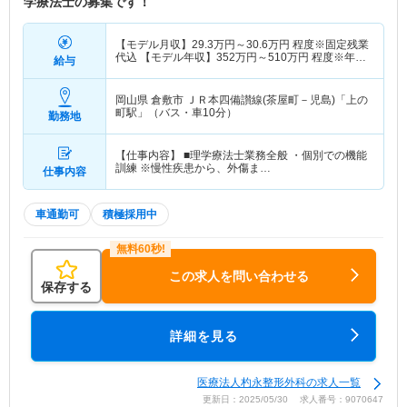
学療法士の募集です！
【モデル月収】
29.3
万円～
30.6
万円
程度※固定残業
代込 【モデル年収】
352
万円～
510
万円
程度※年俸
給与
制（経験加算別途あり）
岡山県 倉敷市
ＪＲ本四備讃線(茶屋町－児島)「上の
町駅」（バス・車10分）
勤務地
【仕事内容】 ■理学療法士業務全般 ・個別での機能
訓練 ※慢性疾患から、外傷ま…
仕事内容
車通勤可
積極採用中
この求人を問い合わせる
保存する
詳細を見る
医療法人杓永整形外科の求人一覧
更新日：2025/05/30 求人番号：9070647