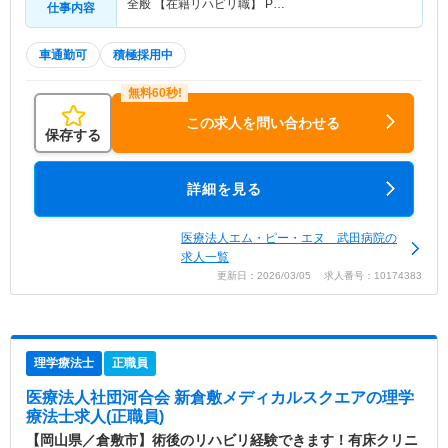
全般 【在籍リハビリ職】 P…
仕事内容
車通勤可
積極採用中
この求人を問い合わせる
保存する
詳細を見る
医療法人エム・ピー・エヌ 武田病院の
求人一覧
更新日：2026/03/05 求人番号：10174383
理学療法士
正職員
医療法人社団河合会 新倉敷メディカルスクエア
の理学
療法士求人(正職員)
【岡山県／倉敷市】術後のリハビリ経験できます！有床クリニ