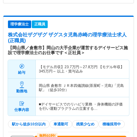
理学療法士
正職員
株式会社ザグザグ ザグスタ児島赤崎
の理学療法士求人
(正職員)
【岡山県／倉敷市】岡山の大手企業が運営するデイサービス施
設で理学療法士のお仕事です＜正社員＞
【モデル月収】
23.7
万円～
27.8
万円
【モデル年収】
345
万円～
以上・賞与込み
給与
岡山県 倉敷市
ＪＲ本四備讃線(茶屋町－児島)「児島
駅」（徒歩10分）
勤務地
■デイサービスでのリハビリ業務 ・身体機能の評価
を行い運動プラグラムの立案する…
仕事内容
駅から徒歩10分以内
車通勤可
残業少なめ
積極採用中