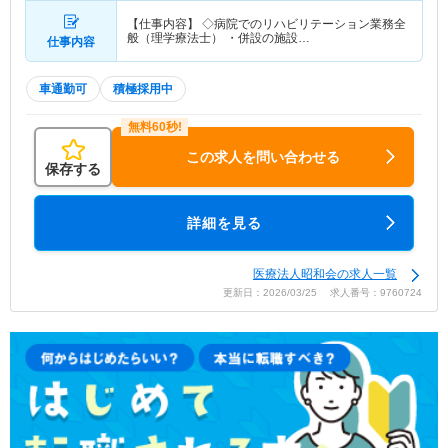
【仕事内容】 ◇病院でのリハビリテーション業務全
般（理学療法士） ・併設の施設…
仕事内容
車通勤可
積極採用中
この求人を問い合わせる
保存する
詳細を見る
医療法人昭和会の求人一覧
更新日：2026/03/25 求人番号：9760724