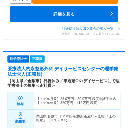
詳細を見る
社会福祉法人四ツ葉会の求人一覧
更新日：2025/08/13 求人番号：10138163
理学療法士
正職員
医療法人杓永整形外科 デイサービスセンター
の理学療
法士求人(正職員)
【岡山県／倉敷市】日祝休み／車通勤OK♪デイサービスにて理
学療法士の募集＜正社員＞
【モデル月収】
23.0
万円～
30.0
万円
程度※諸手当込
【モデル年収】
320
万円～
418
万円
程度
給与
岡山県 倉敷市
ＪＲ本四備讃線(茶屋町－児島)「上の
町駅」（バス・車4分）
勤務地