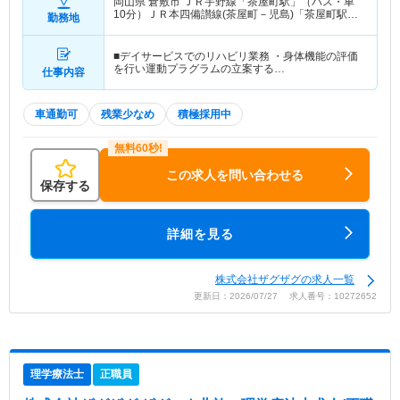
岡山県 倉敷市
ＪＲ宇野線「茶屋町駅」（バス・車
10分）ＪＲ本四備讃線(茶屋町－児島)「茶屋町駅」
勤務地
（バス・車10分）
■デイサービスでのリハビリ業務 ・身体機能の評価
を行い運動プラグラムの立案する…
仕事内容
車通勤可
残業少なめ
積極採用中
この求人を問い合わせる
保存する
詳細を見る
株式会社ザグザグの求人一覧
更新日：2026/07/27 求人番号：10272652
理学療法士
正職員