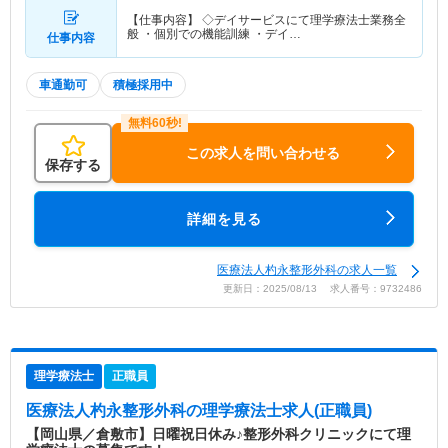
【仕事内容】 ◇デイサービスにて理学療法士業務全
般 ・個別での機能訓練 ・デイ…
仕事内容
車通勤可
積極採用中
この求人を問い合わせる
保存する
詳細を見る
医療法人杓永整形外科の求人一覧
更新日：2025/08/13 求人番号：9732486
理学療法士
正職員
医療法人杓永整形外科
の理学療法士求人(正職員)
【岡山県／倉敷市】日曜祝日休み♪整形外科クリニックにて理