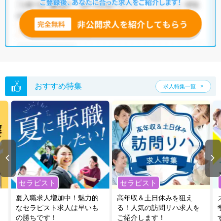
いただくか、お気軽にお問い合わせください。
全国の理学療法士求人
から検索いただくことも可能です。
無料転職支援サービス
にお申し込みいただくと、ご希望条件をヒアリン
グした上で求人をご提案いたします。
ご希望条件がまだ定まっていない方は
人気の希望条件をピックアップし
た求人特集
をぜひご活用ください。
転職支援の他、情報収集や募集状況の確認も、お気軽にご相談くださ
い。
おすすめ特集
求人特集一覧
セラピスト
セラピスト
夏入職求人増加中！魅力的
高年収＆土日休みを狙え
なセラピスト求人は早いも
る！人気の訪問リハ求人を
の勝ちです！
ご紹介します！