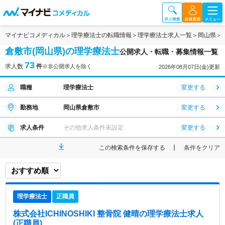
マイナビコメディカル
理学療法士の転職情報
理学療法士求人一覧
岡山県
倉敷市(岡山県)の理学療法士
公開求人・転職・募集情報一覧
73
求人数
件
※非公開求人を除く
2026年08月07日(金)更新
職種
理学療法士
変更する
勤務地
岡山県倉敷市
変更する
求人条件
その他求人条件未設定
変更する
この検索条件を保存する
条件をクリア
理学療法士
正職員
株式会社ICHINOSHIKI 整骨院 健晴
の理学療法士求人
(正職員)