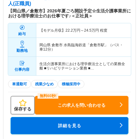
人(正職員)
【岡山県／倉敷市】2026年夏ごろ開設予定☆生活介護事業所に
おける理学療法士のお仕事です♪＜正社員＞
【モデル月収】
22.2
万円～
24.5
万円
程度
給与
岡山県 倉敷市
水島臨海鉄道「倉敷市駅」（バス・
車12分）
勤務地
生活介護事業所における理学療法士としての業務全
般 ■リハビリテーション業務 ■…
仕事内容
車通勤可
残業少なめ
積極採用中
この求人を問い合わせる
保存する
詳細を見る