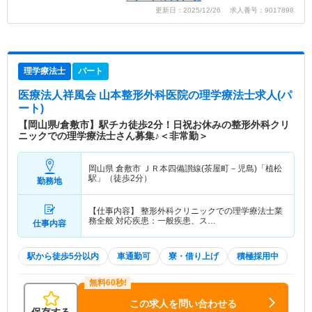
更新日：2025/12/26 求人番号：9017898
理学療法士
パート
医療法人祥風会 山本整形外科医院
の理学療法士求人(パ
ート)
【岡山県/倉敷市】駅チカ徒歩2分！日祝お休みの整形外科クリ
ニックでの理学療法士さん募集♪＜非常勤＞
岡山県 倉敷市
ＪＲ本四備讃線(茶屋町－児島)「植松
駅」（徒歩2分）
勤務地
【仕事内容】 整形外科クリニックでの理学療法士業
務全般 対応疾患：一般疾患、ス…
仕事内容
駅から徒歩5分以内
車通勤可
寮・借り上げ
積極採用中
この求人を問い合わせる