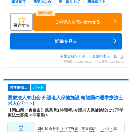
車通勤可
残業少なめ
寮・借り上げ
積極採用中
この求人を問い合わせる
保存する
詳細を見る
有限会社ケアポート倉敷の求人一覧
更新日：2026/06/16 求人番号：10266722
理学療法士
パート
医療法人東山会 介護老人保健施設 亀龍園
の理学療法士
求人(パート)
【岡山県／倉敷市】残業月1時間程♪介護老人保健施設にて理学
療法士募集＜非常勤＞
岡山県 倉敷市
ＪＲ宇野線「茶屋町駅」（バス・車