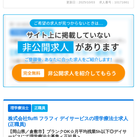
更新日：2025/10/03 求人番号：10171661
理学療法士
正職員
株式会社fluffi フラフィ デイサービス
の理学療法士求人
(正職員)
【岡山県／倉敷市】ブランクOK☆月平均残業5h以下◎デイサ
ービスにて理学療法士募集＜正社員＞