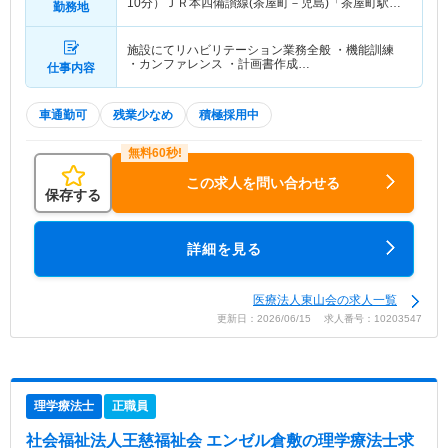
10分）ＪＲ本四備讃線(茶屋町－児島)「茶屋町駅」
勤務地
（バス・車10分）
施設にてリハビリテーション業務全般 ・機能訓練
・カンファレンス ・計画書作成…
仕事内容
車通勤可
残業少なめ
積極採用中
この求人を問い合わせる
保存する
詳細を見る
医療法人東山会の求人一覧
更新日：2026/06/15 求人番号：10203547
理学療法士
正職員
社会福祉法人王慈福祉会 エンゼル倉敷
の理学療法士求