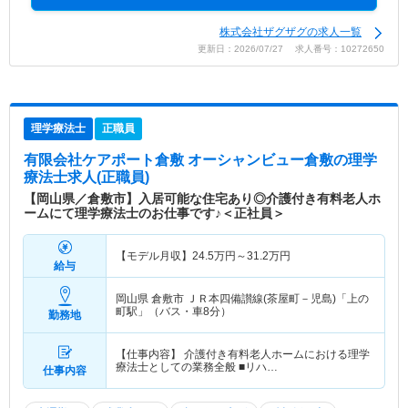
株式会社ザグザグの求人一覧
更新日：2026/07/27 求人番号：10272650
理学療法士
正職員
有限会社ケアポート倉敷 オーシャンビュー倉敷
の理学
療法士求人(正職員)
【岡山県／倉敷市】入居可能な住宅あり◎介護付き有料老人ホ
ームにて理学療法士のお仕事です♪＜正社員＞
【モデル月収】
24.5
万円～
31.2
万円
給与
岡山県 倉敷市
ＪＲ本四備讃線(茶屋町－児島)「上の
町駅」（バス・車8分）
勤務地
【仕事内容】 介護付き有料老人ホームにおける理学
療法士としての業務全般 ■リハ…
仕事内容