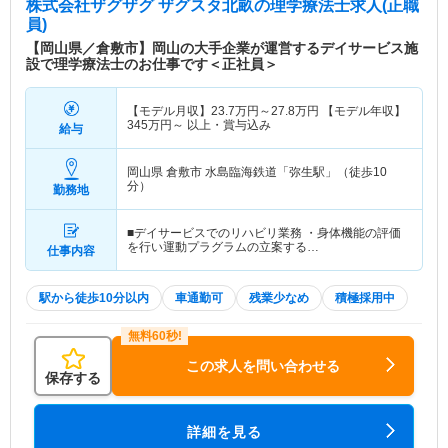
株式会社ザグザグ ザグスタ北畝
の理学療法士求人(正職
員)
【岡山県／倉敷市】岡山の大手企業が運営するデイサービス施
設で理学療法士のお仕事です＜正社員＞
【モデル月収】
23.7
万円～
27.8
万円
【モデル年収】
345
万円～
以上・賞与込み
給与
岡山県 倉敷市
水島臨海鉄道「弥生駅」（徒歩10
分）
勤務地
■デイサービスでのリハビリ業務 ・身体機能の評価
を行い運動プラグラムの立案する…
仕事内容
駅から徒歩10分以内
車通勤可
残業少なめ
積極採用中
この求人を問い合わせる
保存する
詳細を見る