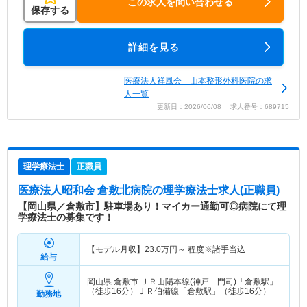
この求人を問い合わせる
保存する
詳細を見る
医療法人祥風会 山本整形外科医院の求
人一覧
更新日：2026/06/08 求人番号：689715
理学療法士
正職員
医療法人昭和会 倉敷北病院
の理学療法士求人(正職員)
【岡山県／倉敷市】駐車場あり！マイカー通勤可◎病院にて理
学療法士の募集です！
【モデル月収】
23.0
万円～
程度※諸手当込
給与
岡山県 倉敷市
ＪＲ山陽本線(神戸－門司)「倉敷駅」
（徒歩16分）ＪＲ伯備線「倉敷駅」（徒歩16分）
勤務地