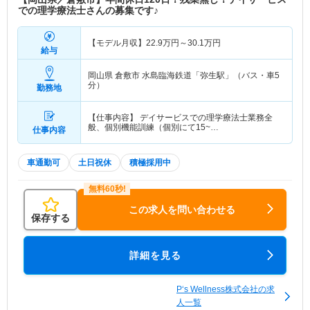
での理学療法士さんの募集です♪
【モデル月収】
22.9
万円～
30.1
万円
給与
岡山県 倉敷市
水島臨海鉄道「弥生駅」（バス・車5
分）
勤務地
【仕事内容】 デイサービスでの理学療法士業務全
般、個別機能訓練（個別にて15~…
仕事内容
車通勤可
土日祝休
積極採用中
この求人を問い合わせる
保存する
詳細を見る
P‘s Wellness株式会社の求
人一覧