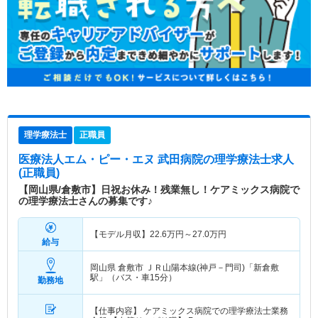
理学療法士
正職員
医療法人エム・ピー・エヌ 武田病院
の理学療法士求人
(正職員)
【岡山県/倉敷市】日祝お休み！残業無し！ケアミックス病院で
の理学療法士さんの募集です♪
【モデル月収】
22.6
万円～
27.0
万円
給与
岡山県 倉敷市
ＪＲ山陽本線(神戸－門司)「新倉敷
駅」（バス・車15分）
勤務地
【仕事内容】 ケアミックス病院での理学療法士業務