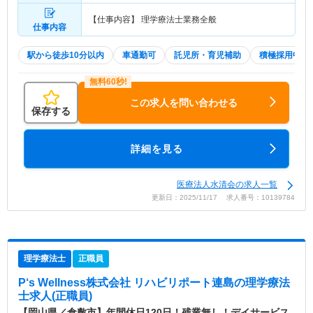
【仕事内容】 理学療法士業務全般
仕事内容
駅から徒歩10分以内
車通勤可
託児所・育児補助
積極採用中
この求人を問い合わせる
保存する
詳細を見る
医療法人水清会の求人一覧
更新日：2025/11/17 求人番号：10139784
理学療法士
正職員
P‘s Wellness株式会社 リハビリポート連島
の理学療法
士求人(正職員)
【岡山県／倉敷市】年間休日120日！残業無し！デイサービス