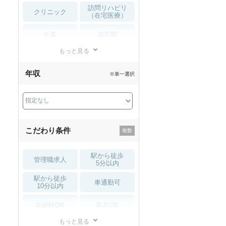
訪問リハビリ
クリニック
（在宅医療）
企業
保育園
もっと見る
小児リハビリ
整骨院
年収
※単一選択
接骨院
訪問マッサージ
薬局・
その他
ドラッグストア
こだわり条件
駅から徒歩
管理職求人
5分以内
駅から徒歩
車通勤可
10分以内
未経験OK
新卒OK
もっと見る