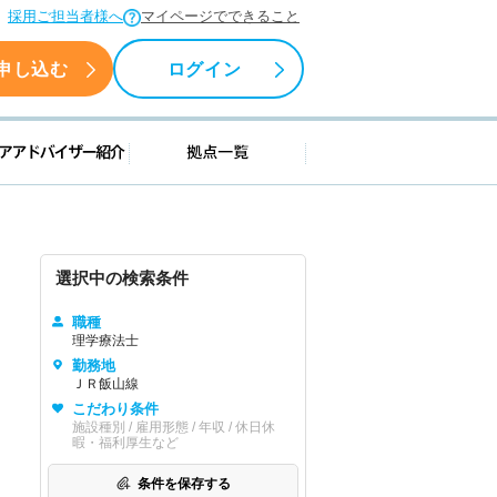
採用ご担当者様へ
マイページでできること
申し込む
ログイン
援情報
キャリアアドバイザー紹介
拠点一覧
選択中の検索条件
職種
理学療法士
勤務地
ＪＲ飯山線
こだわり条件
施設種別 / 雇用形態 / 年収 / 休日休
暇・福利厚生など
条件を保存する