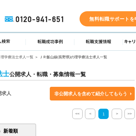
0120-941-651
無料転職サポートを
ド
求人検索
転職成功事例
転職支
理学療法士求人一覧
ＪＲ飯山線(長野県)の理学療法士求人一覧
法士
公開求人・転職・募集情報一覧
開求人
非公開求人を含めて紹介してもらう
<<
<
>
>>
1
新着順