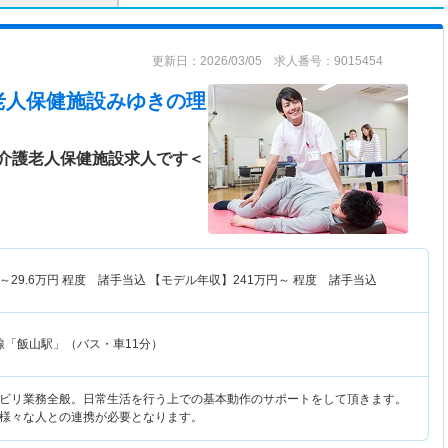
更新日：2026/03/05 求人番号：9015454
老人保健施設みゆき
の理
介護老人保健施設求人です＜
～
29.6
万円
程度 諸手当込 【モデル年収】
241
万円～
程度 諸手当込
線「飯山駅」（バス・車11分）
ビリ業務全般。日常生活を行う上での基本動作のサポートをして頂きます。
様々な人との連携が必要となります。