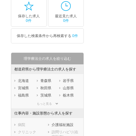
保存した求人
最近見た求人
0件
0件
保存した検索条件から再検索する
0件
理学療法士の求人を絞り込む
都道府県から理学療法士の求人を探す
北海道
青森県
岩手県
宮城県
秋田県
山形県
福島県
茨城県
栃木県
群馬県
埼玉県
千葉県
もっと見る
東京都
神奈川県
新潟県
仕事内容・施設形態から求人を探す
山梨県
長野県
富山県
石川県
福井県
岐阜県
病院
介護福祉施設
静岡県
愛知県
三重県
クリニック
訪問リハビリ(在