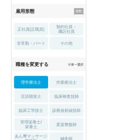
残業少なめ
寮・借り上げ
雇用形態
託児所・
住宅手当・補助
育児補助
契約社員・
正社員(正職員)
土日祝休
無資格 OK
嘱託社員
非常勤・パート
積極採用中
WEB面接OK
その他
2027年4月入職可
夏～秋入職可
職種を変更する
※単一選択
1月入職可
理学療法士
作業療法士
言語聴覚士
臨床検査技師
臨床工学技士
診療放射線技師
管理栄養士/
柔道整復師
栄養士
あん摩マッサージ
鍼灸師