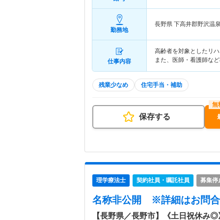
長野県 下高井郡野沢温
勤務地
高齢者を対象としたリハ
また、医師・看護師など
仕事内容
残業少なめ
住宅手当・補助
保存する
理学療法士
契約社員・嘱託社員
募集停
名称非公開
※詳細はお問合
【長野県／長野市】《土日祝休み◎