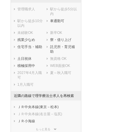
管理職求人
駅から徒歩5分以
内
駅から徒歩10分
車通勤可
以内
未経験OK
新卒OK
残業少なめ
寮・借り上げ
住宅手当・補助
託児所・育児補
助
セラピスト
セラピスト
土日祝休
無資格 OK
ートダ
世の中の需要の高まりととも
ワークライフバランス重視派
積極採用中
WEB面接OK
スト向け
に増加傾向の「介護施設」求
の方へ！なぜ120日が基準？
2027年4月入職
夏～秋入職可
人をご紹介！
数え方も解説
可
1月入職可
近隣の路線で理学療法士求人を再検索
ＪＲ中央本線(東京－松本)
ＪＲ中央本線(名古屋－塩尻)
ＪＲ小海線
ＪＲ信越本線
もっと見る