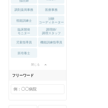
指圧師
調剤薬局事務
医療事務
治験
視能訓練士
コーディネーター
臨床開発
調理師/
モニター
調理スタッフ
児童指導員
機能訓練指導員
胚培養士
閉じる
フリーワード