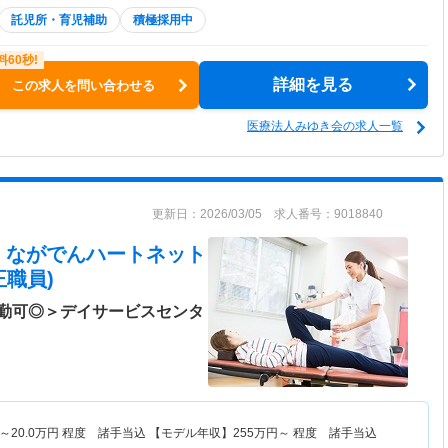
託児所・育児補助
積極採用中
詳細を見る
この求人を問い合わせる
医療法人みゆき会の求人一覧
更新日：2026/03/05 求人番号：9018840
 ながでんハートネット
職員)
勤可◎＞デイサービスセンタ
～
20.0
万円
程度 諸手当込 【モデル年収】
255
万円～
程度 諸手当込