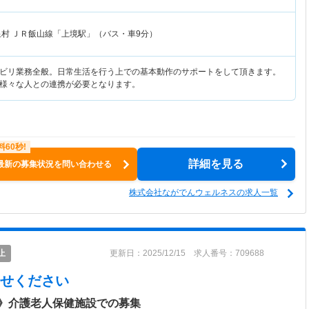
泉村
ＪＲ飯山線「上境駅」（バス・車9分）
ビリ業務全般。日常生活を行う上での基本動作のサポートをして頂きます。
様々な人との連携が必要となります。
詳細を見る
最新の募集状況を問い合わせる
株式会社ながでんウェルネスの求人一覧
止
更新日：2025/12/15 求人番号：709688
せください
》介護老人保健施設での募集