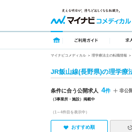
トップページ
ご利用ガイ
マイナビコメディカル
理学療法士の転職情報
JR飯山線(長野県)の理学療
4
条件に合う公開求人
非公
（3事業所・施設）掲載中
（1～4件目を表示中）
おすすめ順