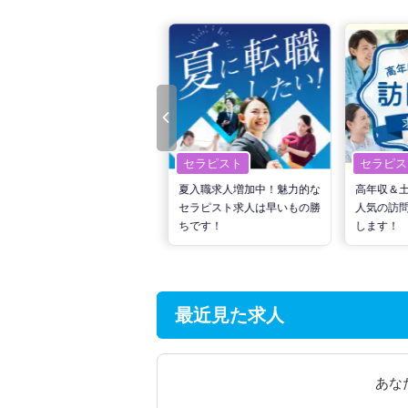
セラピスト
セラピスト
セラピス
転職で高収入を狙う！計画的
夏入職求人増加中！魅力的な
高年収＆
な活動でPTの好条件求人を
セラピスト求人は早いもの勝
人気の訪
見つけるには？
ちです！
します！
最近見た求人
あな