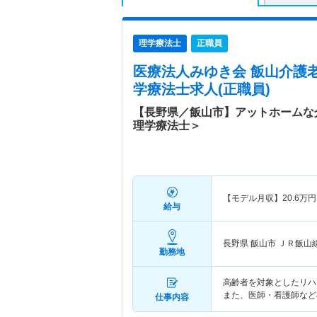
理学療法士
正職員
医療法人みゆき会 飯山介護
学療法士求人(正職員)
【長野県／飯山市】アットホームな
理学療法士＞
【モデル月収】
20.6
万円
給与
長野県 飯山市
ＪＲ飯山
勤務地
高齢者を対象としたリハ
また、医師・看護師など
仕事内容