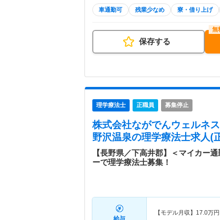
車通勤可
残業少なめ
寮・借り上げ
保存する
理学療法士
正職員
募集停止
株式会社ながでんウェルネス
野沢温泉
の理学療法士求人(正
【長野県／下高井郡】＜マイカー通
ーで理学療法士募集！
【モデル月収】
17.0
万円
給与