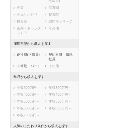
宅医療)
滋賀県
京都府
大阪府
企業
保育園
兵庫県
奈良県
和歌山県
小児リハビリ
整骨院
鳥取県
島根県
岡山県
接骨院
訪問マッサージ
広島県
山口県
徳島県
薬局・ドラッグ
その他
香川県
愛媛県
高知県
ストア
福岡県
佐賀県
長崎県
雇用形態から求人を探す
熊本県
大分県
宮崎県
鹿児島県
沖縄県
正社員(正職員)
契約社員・嘱託
社員
非常勤・パート
その他
年収から求人を探す
年収300万円～
年収350万円～
年収400万円～
年収450万円～
年収500万円～
年収550万円～
年収600万円～
年収650万円～
年収700万円～
人気のこだわり条件から求人を探す