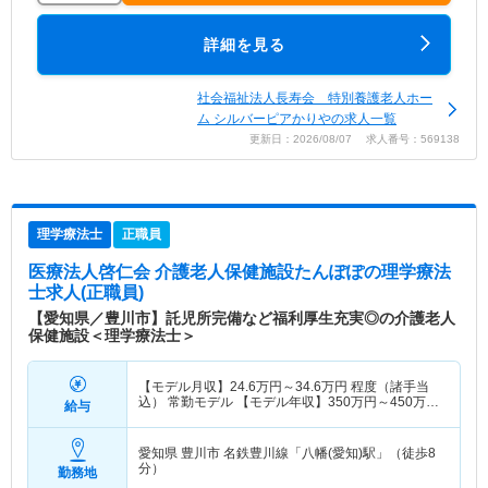
詳細を見る
社会福祉法人長寿会 特別養護老人ホー
ム シルバーピアかりやの求人一覧
更新日：2026/08/07 求人番号：569138
理学療法士
正職員
医療法人啓仁会 介護老人保健施設たんぽぽ
の理学療法
士求人(正職員)
【愛知県／豊川市】託児所完備など福利厚生充実◎の介護老人
保健施設＜理学療法士＞
【モデル月収】
24.6
万円～
34.6
万円
程度（諸手当
込） 常勤モデル 【モデル年収】
350
万円～
450
万円
給与
程度（諸手当込）
愛知県 豊川市
名鉄豊川線「八幡(愛知)駅」（徒歩8
分）
勤務地