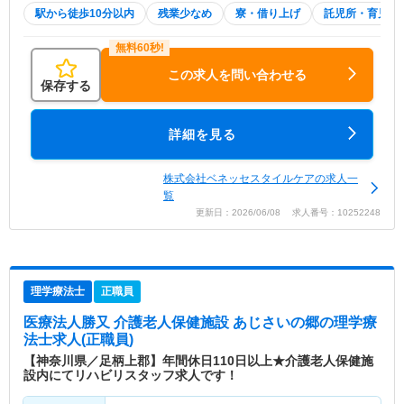
駅から徒歩10分以内
残業少なめ
寮・借り上げ
託児所・育児補
この求人を問い合わせる
保存する
詳細を見る
株式会社ベネッセスタイルケアの求人一
覧
更新日：2026/06/08 求人番号：10252248
理学療法士
正職員
医療法人勝又 介護老人保健施設 あじさいの郷
の理学療
法士求人(正職員)
【神奈川県／足柄上郡】年間休日110日以上★介護老人保健施
設内にてリハビリスタッフ求人です！