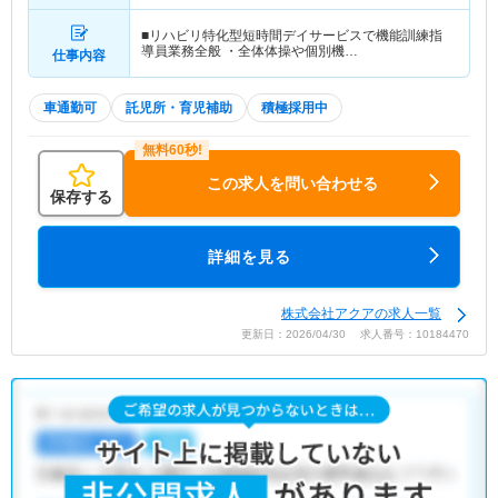
■リハビリ特化型短時間デイサービスで機能訓練指
導員業務全般 ・全体体操や個別機…
仕事内容
車通勤可
託児所・育児補助
積極採用中
この求人を問い合わせる
保存する
詳細を見る
株式会社アクアの求人一覧
更新日：2026/04/30 求人番号：10184470