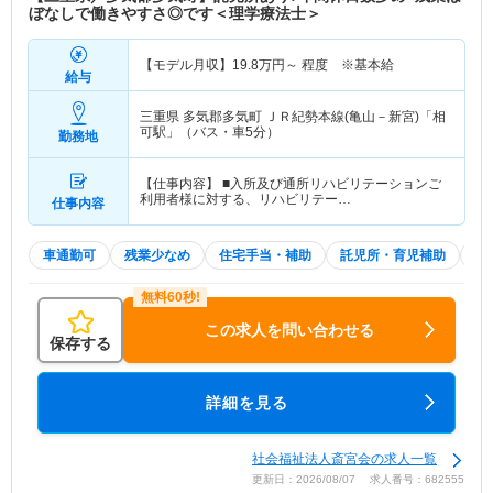
ぼなしで働きやすさ◎です＜理学療法士＞
【モデル月収】
19.8
万円～
程度 ※基本給
給与
三重県 多気郡多気町
ＪＲ紀勢本線(亀山－新宮)「相
可駅」（バス・車5分）
勤務地
【仕事内容】 ■入所及び通所リハビリテーションご
利用者様に対する、リハビリテー…
仕事内容
車通勤可
残業少なめ
住宅手当・補助
託児所・育児補助
積
この求人を問い合わせる
保存する
詳細を見る
社会福祉法人斎宮会の求人一覧
更新日：2026/08/07 求人番号：682555