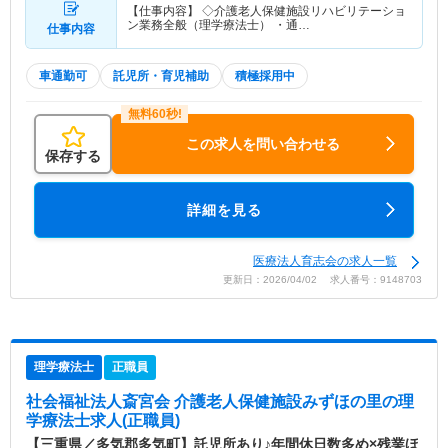
【仕事内容】 ◇介護老人保健施設リハビリテーショ
ン業務全般（理学療法士） ・通…
仕事内容
車通勤可
託児所・育児補助
積極採用中
この求人を問い合わせる
保存する
詳細を見る
医療法人育志会の求人一覧
更新日：2026/04/02 求人番号：9148703
理学療法士
正職員
社会福祉法人斎宮会 介護老人保健施設みずほの里
の理
学療法士求人(正職員)
【三重県／多気郡多気町】託児所あり♪年間休日数多め×残業ほ