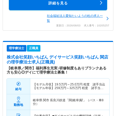
詳細を見る
社会福祉法人愛知たいようの杜の求人一
覧
更新日：2026/08/03 求人番号：10205257
理学療法士
正職員
株式会社笑顔いちばん デイサービス笑顔いちばん 関店
の理学療法士求人(正職員)
【岐阜県／関市】福利厚生充実♪研修制度もありブランクある
方も安心◎デイにて理学療法士募集！
【モデル月収】
19.5
万円～
25.0
万円
程度 諸手当込
【モデル年収】
259
万円～
325
万円
程度 諸手当
給与
込・賞与25万円の場合
岐阜県 関市
長良川鉄道「関(岐阜)駅」（バス・車8
分）
勤務地