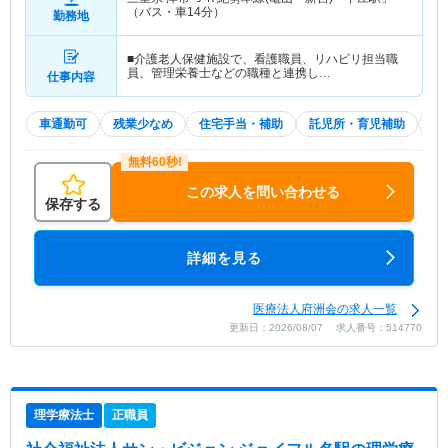
（バス・車14分）
勤務地
■介護老人保健施設で、看護職員、リハビリ担当職
員、管理栄養士などの職種と連携し…
仕事内容
車通勤可
残業少なめ
住宅手当・補助
託児所・育児補助
積
この求人を問い合わせる
保存する
詳細を見る
医療法人府洲会の求人一覧
更新日：2026/08/07 求人番号：514770
理学療法士
正職員