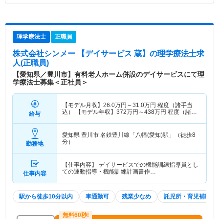
理学療法士
正職員
株式会社シンメー 【デイサービス 蔵】
の理学療法士求
人(正職員)
【愛知県／豊川市】有料老人ホーム併設のデイサービスにて理
学療法士募集＜正社員＞
【モデル月収】
26.0
万円～
31.0
万円
程度（諸手当
込） 【モデル年収】
372
万円～
438
万円
程度（諸手
給与
当込・賞与込）
愛知県 豊川市
名鉄豊川線「八幡(愛知)駅」（徒歩8
分）
勤務地
【仕事内容】 デイサービスでの機能訓練指導員とし
ての運動指導・機能訓練計画書作…
仕事内容
駅から徒歩10分以内
車通勤可
残業少なめ
託児所・育児補助