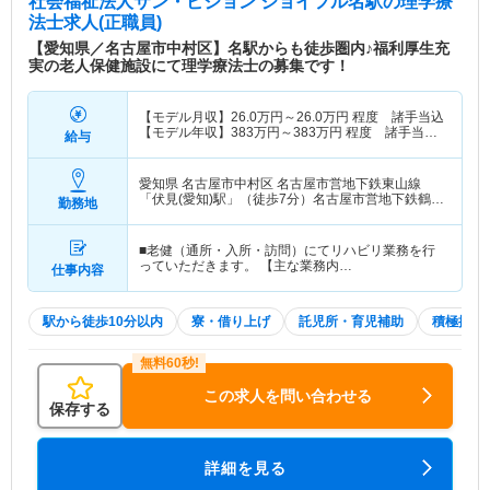
社会福祉法人サン・ビジョン ジョイフル名駅
の理学療
法士求人(正職員)
【愛知県／名古屋市中村区】名駅からも徒歩圏内♪福利厚生充
実の老人保健施設にて理学療法士の募集です！
【モデル月収】
26.0
万円～
26.0
万円
程度 諸手当込
【モデル年収】
383
万円～
383
万円
程度 諸手当・
給与
賞与込
愛知県 名古屋市中村区
名古屋市営地下鉄東山線
「伏見(愛知)駅」（徒歩7分）名古屋市営地下鉄鶴舞
勤務地
線「伏見(愛知)駅」（徒歩7分） 他
■老健（通所・入所・訪問）にてリハビリ業務を行
っていただきます。 【主な業務内…
仕事内容
駅から徒歩10分以内
寮・借り上げ
託児所・育児補助
積極採用
この求人を問い合わせる
保存する
詳細を見る