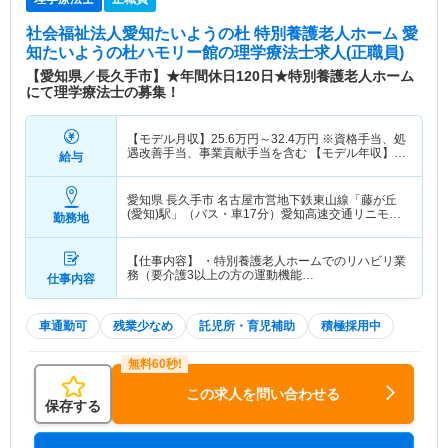
社会福祉法人愛知たいようの杜 特別養護老人ホーム 愛
知たいようの杜ハモリー館
の理学療法士求人(正職員)
【愛知県／長久手市】★年間休日120日★特別養護老人ホーム
にて理学療法士の募集！
【モデル月収】
25.6
万円～
32.4
万円
※資格手当、処
遇改善手当、事業貢献手当を含む 【モデル年収】
給与
344
万円～
437
万円
程度
愛知県 長久手市
名古屋市営地下鉄東山線「藤が丘
(愛知)駅」（バス・車17分）愛知高速交通リニモ
勤務地
「藤が丘(愛知)駅」（バス・車17分）
【仕事内容】 ・特別養護老人ホームでのリハビリ業
務（要介護3以上の方の運動機能…
仕事内容
車通勤可
残業少なめ
託児所・育児補助
積極採用中
この求人を問い合わせる
保存する