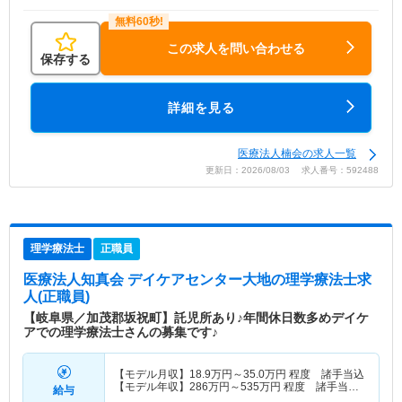
この求人を問い合わせる
保存する
詳細を見る
医療法人楠会の求人一覧
更新日：2026/08/03 求人番号：592488
理学療法士
正職員
医療法人知真会 デイケアセンター大地
の理学療法士求
人(正職員)
【岐阜県／加茂郡坂祝町】託児所あり♪年間休日数多めデイケ
アでの理学療法士さんの募集です♪
【モデル月収】
18.9
万円～
35.0
万円
程度 諸手当込
【モデル年収】
286
万円～
535
万円
程度 諸手当・
給与
賞与込