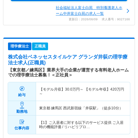
社会福祉法人富士白苑 特別養護老人ホ
ーム中井富士白苑の求人一覧
更新日：2026/06/09 求人番号：9027166
理学療法士
正職員
株式会社ベネッセスタイルケア グランダ井荻
の理学療
法士求人(正職員)
【東京都／練馬区】業界大手の企業が運営する有料老人ホーム
での理学療法士募集！＜正社員＞
【モデル月収】
30.0
万円～
【モデル年収】
420
万円
～
給与
東京都 練馬区
西武新宿線「井荻駅」（徒歩10分）
勤務地
【1】ご入居者に対する以下のサービス提供 ご入居
時の機能評価 / リハビリプロ…
仕事内容