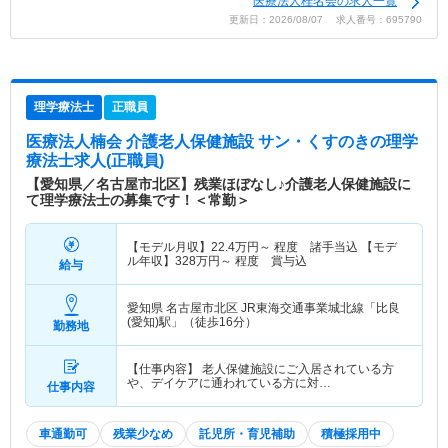
医療法人桂名会の求人一覧
更新日：2026/08/07 求人番号：695790
理学療法士
正職員
医療法人楠会 介護老人保健施設 サン・くすのき
の理学
療法士求人(正職員)
【愛知県／名古屋市北区】残業ほぼなし♪介護老人保健施設に
て理学療法士の募集です！＜常勤＞
【モデル月収】
22.4
万円～
程度 諸手当込 【モデ
ル年収】
328
万円～
程度 賞与込
給与
愛知県 名古屋市北区
JR東海交通事業城北線「比良
(愛知)駅」（徒歩16分）
勤務地
【仕事内容】 老人保健施設にご入居されている方
や、デイケアに通われている方に対…
仕事内容
車通勤可
残業少なめ
託児所・育児補助
積極採用中