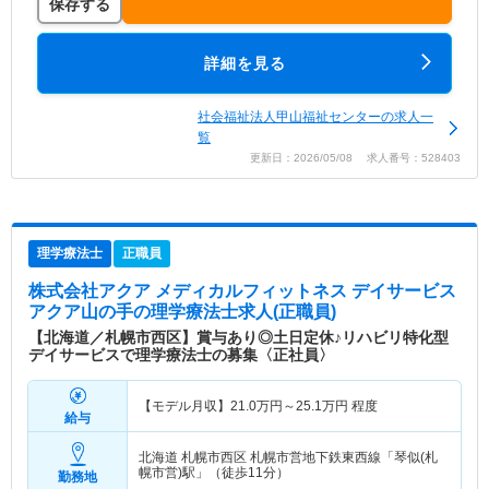
保存する
詳細を見る
社会福祉法人甲山福祉センターの求人一
覧
更新日：2026/05/08 求人番号：528403
理学療法士
正職員
株式会社アクア メディカルフィットネス デイサービス
アクア山の手
の理学療法士求人(正職員)
【北海道／札幌市西区】賞与あり◎土日定休♪リハビリ特化型
デイサービスで理学療法士の募集〈正社員〉
【モデル月収】
21.0
万円～
25.1
万円
程度
給与
北海道 札幌市西区
札幌市営地下鉄東西線「琴似(札
幌市営)駅」（徒歩11分）
勤務地