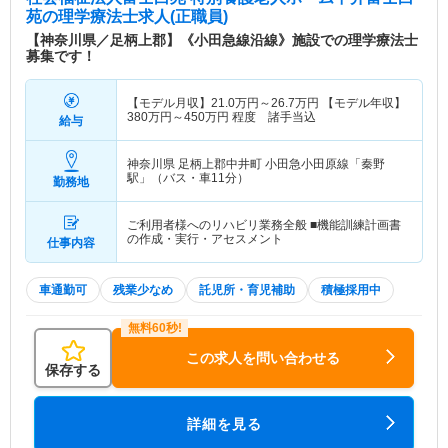
苑
の理学療法士求人(正職員)
【神奈川県／足柄上郡】《小田急線沿線》施設での理学療法士
募集です！
【モデル月収】
21.0
万円～
26.7
万円
【モデル年収】
380
万円～
450
万円
程度 諸手当込
給与
神奈川県 足柄上郡中井町
小田急小田原線「秦野
駅」（バス・車11分）
勤務地
ご利用者様へのリハビリ業務全般 ■機能訓練計画書
の作成・実行・アセスメント
仕事内容
車通勤可
残業少なめ
託児所・育児補助
積極採用中
この求人を問い合わせる
保存する
詳細を見る