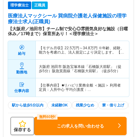
理学療法士
正職員
医療法人マックシール 巽病院介護老人保健施設
の理学
療法士求人(正職員)
【大阪府／池田市】チーム制で安心◎雰囲気良好な施設（日曜
休み／17時まで）保育所あり！＜理学療法士＞
【モデル月収】
22.5
万円～
34.8
万円
※年齢、経験、
能力を考慮の上、法人規定により決定します。 【モ
給与
デル年収】
390
万円～
450
万円
※年齢、経験、能力
を考慮の上、法人規定により決定します。
大阪府 池田市
阪急宝塚本線「石橋阪大前駅」（徒
歩5分）阪急箕面線「石橋阪大前駅」（徒歩5分）
勤務地
【仕事内容】 ■リハビリ業務全般 ＜施設＞ 利用者
定員：入所中心 平均介護度：…
仕事内容
駅から徒歩5分以内
未経験OK
残業少なめ
寮・借り上げ
住
この求人を問い合わせる
保存する