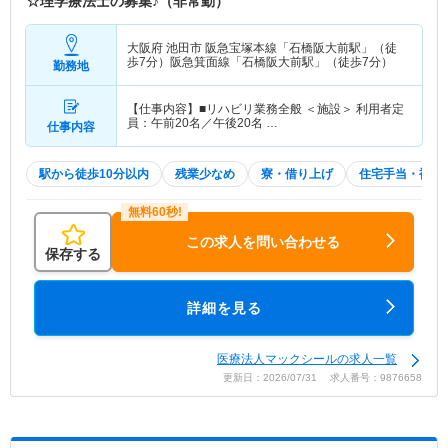
☆理学療法士の募集♪（非常勤）
大阪府 池田市
阪急宝塚本線「石橋阪大前駅」（徒
歩7分）阪急箕面線「石橋阪大前駅」（徒歩7分）
勤務地
【仕事内容】■リハビリ業務全般 ＜施設＞ 利用者定
員：午前20名／午後20名 …
仕事内容
駅から徒歩10分以内
残業少なめ
寮・借り上げ
住宅手当・補助
この求人を問い合わせる
保存する
詳細を見る
医療法人マックシールの求人一覧
更新日：2026/07/31 求人番号：9876658