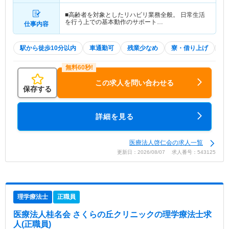
■高齢者を対象としたリハビリ業務全般。 日常生活
を行う上での基本動作のサポート…
仕事内容
駅から徒歩10分以内
車通勤可
残業少なめ
寮・借り上げ
託
この求人を問い合わせる
保存する
詳細を見る
医療法人啓仁会の求人一覧
更新日：2026/08/07 求人番号：543125
理学療法士
正職員
医療法人桂名会 さくらの丘クリニック
の理学療法士求
人(正職員)