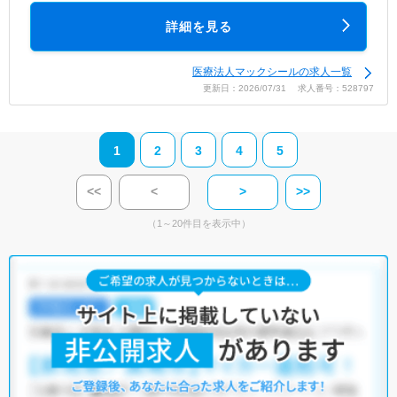
詳細を見る
医療法人マックシールの求人一覧
更新日：2026/07/31 求人番号：528797
1
2
3
4
5
<<
<
>
>>
（1～20件目を表示中）