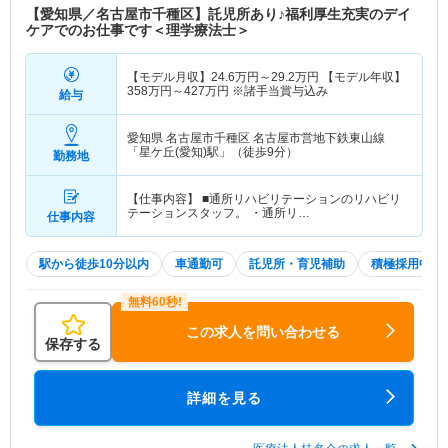
【愛知県／名古屋市千種区】託児所あり♪福利厚生充実のデイ
ケアでのお仕事です＜理学療法士＞
【モデル月収】
24.6
万円～
29.2
万円
【モデル年収】
358
万円～
427
万円
※諸手当賞与込み
給与
愛知県 名古屋市千種区
名古屋市営地下鉄東山線
「星ケ丘(愛知)駅」（徒歩9分）
勤務地
【仕事内容】 ■通所リハビリテーションのリハビリ
テーションスタッフ。 ・通所リ…
仕事内容
駅から徒歩10分以内
車通勤可
託児所・育児補助
積極採用中
この求人を問い合わせる
保存する
詳細を見る