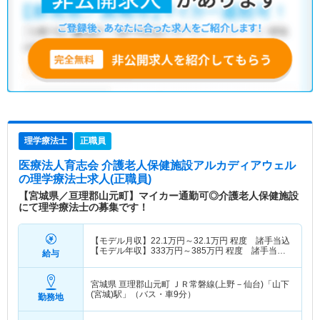
理学療法士
正職員
医療法人育志会 介護老人保健施設アルカディアウェル
の理学療法士求人(正職員)
【宮城県／亘理郡山元町】マイカー通勤可◎介護老人保健施設
にて理学療法士の募集です！
【モデル月収】
22.1
万円～
32.1
万円
程度 諸手当込
【モデル年収】
333
万円～
385
万円
程度 諸手当・
給与
賞与込
宮城県 亘理郡山元町
ＪＲ常磐線(上野－仙台)「山下
(宮城)駅」（バス・車9分）
勤務地