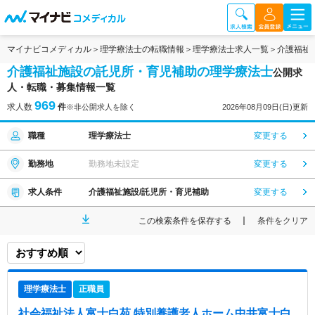
マイナビコメディカル
理学療法士の転職情報
理学療法士求人一覧
介護福祉
介護福祉施設の託児所・育児補助の理学療法士
公開求
人・転職・募集情報一覧
969
求人数
件
※非公開求人を除く
2026年08月09日(日)更新
職種
理学療法士
変更する
勤務地
勤務地未設定
変更する
求人条件
介護福祉施設/託児所・育児補助
変更する
この検索条件を保存する
条件をクリア
理学療法士
正職員
社会福祉法人富士白苑 特別養護老人ホーム中井富士白