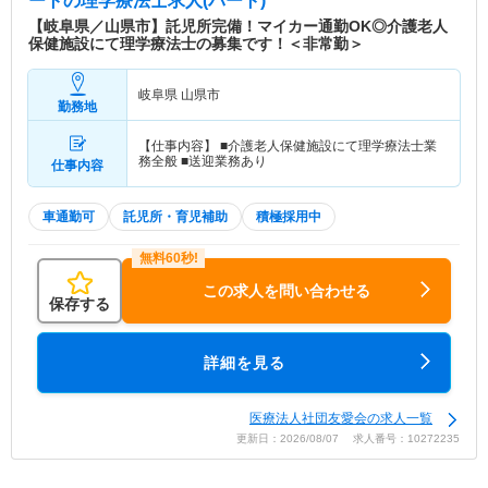
ート
の理学療法士求人(パート)
【岐阜県／山県市】託児所完備！マイカー通勤OK◎介護老人
保健施設にて理学療法士の募集です！＜非常勤＞
岐阜県 山県市
勤務地
【仕事内容】 ■介護老人保健施設にて理学療法士業
務全般 ■送迎業務あり
仕事内容
車通勤可
託児所・育児補助
積極採用中
この求人を問い合わせる
保存する
詳細を見る
医療法人社団友愛会の求人一覧
更新日：2026/08/07 求人番号：10272235