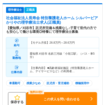
理学療法士
正職員
社会福祉法人長寿会 特別養護老人ホーム シルバーピア
かりや
の理学療法士求人(正職員)
【愛知県／刈谷市】託児所完備＆残業なし♪子育て世代の方で
も安心して働ける環境◎特養にて理学療法士募集
【モデル月収】
26.8
万円～
28.6
万円
給与
愛知県 刈谷市
名鉄三河線「小垣江駅」（バス・車5
分）
勤務地
【仕事内容】 ■高齢者福祉施設（特別養護老人ホー
ム、デイサービスなど）の利用者…
仕事内容
車通勤可
残業少なめ
託児所・育児補助
積極採用中
この求人を問い合わせる
保存する