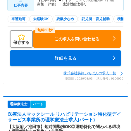
【仕事内容】 ■デイサービスでの機能訓練（計画・
実施・評価） ・生活機能改善リ…
仕事内容
車通勤可
未経験OK
残業少なめ
託児所・育児補助
積極採
この求人を問い合わせる
保存する
詳細を見る
株式会社笑顔いちばんの求人一覧
更新日：2026/08/03 求人番号：9106950
理学療法士
パート
医療法人マックシール リハビリテーション特化型デイ
サービス事業所
の理学療法士求人(パート)
【大阪府／池田市】短時間勤務OK◎運動特化で関われる環境