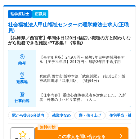
理学療法士
正職員
社会福祉法人甲山福祉センター
の理学療法士求人(正職
員)
【兵庫県／西宮市】年間休日120日♪幅広い職種の方と関わりな
がら勤務できる施設♪PT募集！《常勤》
【モデル月収】
24.9
万円～
経験3年目中途採用モデ
ル 【モデル年収】
391
万円～
経験3年目中途採用モ
給与
デル
兵庫県 西宮市
阪神本線「武庫川駅」（徒歩1分）阪
神武庫川線「武庫川駅」（徒歩1分）
勤務地
【仕事内容】 重症心身障害児者を対象とした、入所
者・外来のリハビリ業務。 （入…
仕事内容
駅から徒歩5分以内
残業少なめ
寮・借り上げ
住宅手当・補助
この求人を問い合わせる