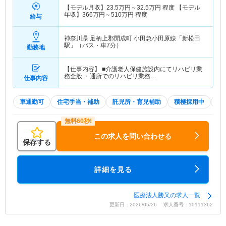
【モデル月収】
23.5
万円～
32.5
万円
程度 【モデル
年収】
366
万円～
510
万円
程度
給与
神奈川県 足柄上郡開成町
小田急小田原線「新松田
駅」（バス・車7分）
勤務地
【仕事内容】 ■介護老人保健施設内にてリハビリ業
務全般 ・通所でのリハビリ業務…
仕事内容
車通勤可
住宅手当・補助
託児所・育児補助
積極採用中
夏
この求人を問い合わせる
保存する
詳細を見る
医療法人勝又の求人一覧
更新日：2026/05/26 求人番号：10111362