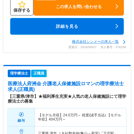
この求人を問い合わせる
保存する
詳細を見る
株式会社シンメーの求人一覧
更新日：2026/08/07 求人番号：578106
理学療法士
正職員
医療法人府洲会 介護老人保健施設ロマン
の理学療法士
求人(正職員)
【三重県/津市】★福利厚生充実★人気の老人保健施設にて理学
療法士の募集
【モデル月収】
24.0
万円～
程度(諸手当込) 【モデル
年収】
404
万円～
給与
三重県 津市
ＪＲ紀勢本線(亀山－新宮)「下庄駅」