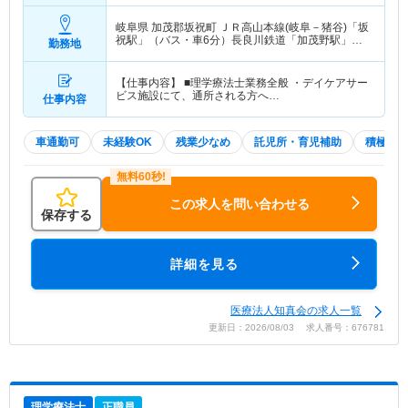
岐阜県 加茂郡坂祝町
ＪＲ高山本線(岐阜－猪谷)「坂
祝駅」（バス・車6分）長良川鉄道「加茂野駅」
勤務地
（バス・車6分）
【仕事内容】 ■理学療法士業務全般 ・デイケアサー
ビス施設にて、通所される方へ…
仕事内容
車通勤可
未経験OK
残業少なめ
託児所・育児補助
積極採
この求人を問い合わせる
保存する
詳細を見る
医療法人知真会の求人一覧
更新日：2026/08/03 求人番号：676781
理学療法士
正職員