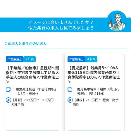
イメージに合いませんでしたか？
似た条件の求人も見てみましょう
この求人と条件が近い求人
正社員
正社員
作業療法士
作業療法士
【千葉県／船橋市】急性期～回
【鹿児島市】残業月5～10h＆
復期・在宅まで展開している大
年休115日◎院内保育所あり！
手法人の総合病院＜作業療法士
育休取得率100％＜作業療法士
＞
＞
東葉高速鉄道「北習志野駅」
鹿児島市電第１期線「荒田八
（バス・車0分）
幡駅」（徒歩14分）
【月収】20.2万円 ～ 31.0万円＋
【月収】23.7万円 ～ 程度 諸手
各種手当
当込