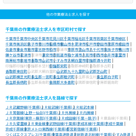
他の作業療法士求人を探す
千葉県の作業療法士求人を市区町村で探す
千葉市
千葉市中央区
千葉市花見川区
千葉市稲毛区
千葉市若葉区
千葉市緑区
千葉市美浜区
銚子市
市川市
船橋市
館山市
木更津市
松戸市
野田市
茂原市
成田市
佐倉市
東金市
旭市
習志野市
柏市
勝浦市
市原市
流山市
八千代市
我孫子市
鴨川市
鎌ケ谷市
君津市
富津市
浦安市
四街道市
袖ケ浦市
八街市
印西市
白井市
富里市
南房総市
匝瑳市
香取市
山武市
いすみ市
大網白里市
印旛郡酒々井町
印旛郡印旛村
印旛郡本埜村
印旛郡栄町
香取郡神崎町
香取郡多古町
香取郡東庄町
山武郡大網白里町
山武郡九十九里町
山武郡芝山町
山武郡横芝光町
長生郡一宮町
長生郡睦沢町
長生郡長生村
長生郡白子町
長生郡長柄町
長生郡長南町
夷隅郡大多喜町
夷隅郡御宿町
安房郡鋸南町
千葉県の作業療法士求人を路線で探す
ＪＲ武蔵野線(千葉県)
ＪＲ総武線(千葉県)
ＪＲ総武本線
ＪＲ常磐線(上野－仙台)(千葉県)
ＪＲ外房線
ＪＲ内房線
ＪＲ京葉線(東京－蘇我)(千葉県)
ＪＲ成田線(千葉－銚子)
ＪＲ鹿島線(千葉県)
ＪＲ久留里線
ＪＲ東金線
東武野田線(千葉県)
京成本線(千葉県)
京成千葉線
京成千原線
東京メトロ東西線(千葉県)
都営新宿線(千葉県)
つくばエクスプレス(千葉県)
東葉高速鉄道
北総鉄道北総線(千葉県)
いすみ鉄道