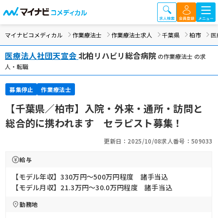
マイナビコメディカル
作業療法士
作業療法士求人
千葉県
柏市
医
医療法人社団天宣会
北柏リハビリ総合病院
の作業療法士 の求
人・転職
募集停止
作業療法士
【千葉県／柏市】入院・外来・通所・訪問と
総合的に携われます セラピスト募集！
更新日：2025/10/08
求人番号：509033
給与
【モデル年収】330万円〜500万円程度 諸手当込
【モデル月収】21.3万円〜30.0万円程度 諸手当込
勤務地