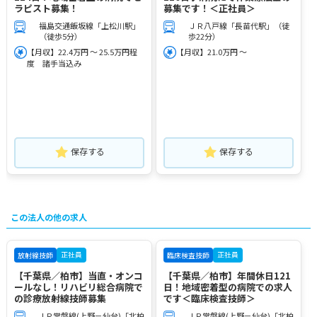
ラピスト募集！
募集です！＜正社員＞
福島交通飯坂線「上松川駅」
ＪＲ八戸線「長苗代駅」（徒
（徒歩5分）
歩22分）
【月収】22.4万円 ～ 25.5万円程
【月収】21.0万円 ～
度 諸手当込み
保存する
保存する
この法人の他の求人
正社員
正社員
放射線技師
臨床検査技師
【千葉県／柏市】当直・オンコ
【千葉県／柏市】年間休日121
ールなし！リハビリ総合病院で
日！地域密着型の病院での求人
の診療放射線技師募集
です＜臨床検査技師＞
ＪＲ常磐線(上野－仙台)「北柏
ＪＲ常磐線(上野－仙台)「北柏