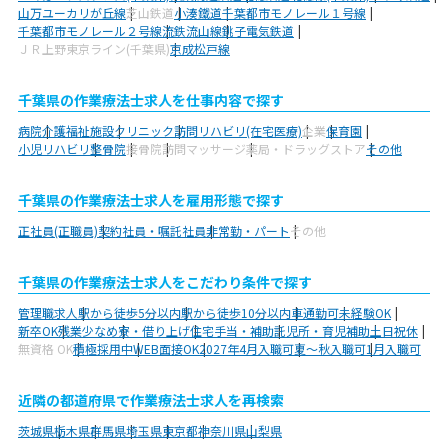
山万ユーカリが丘線
芝山鉄道
小湊鐵道
千葉都市モノレール１号線
千葉都市モノレール２号線
流鉄流山線
銚子電気鉄道
ＪＲ上野東京ライン(千葉県)
京成松戸線
千葉県の作業療法士求人を仕事内容で探す
病院
介護福祉施設
クリニック
訪問リハビリ(在宅医療)
企業
保育園
小児リハビリ
整骨院
接骨院
訪問マッサージ
薬局・ドラッグストア
その他
千葉県の作業療法士求人を雇用形態で探す
正社員(正職員)
契約社員・嘱託社員
非常勤・パート
その他
千葉県の作業療法士求人をこだわり条件で探す
管理職求人
駅から徒歩5分以内
駅から徒歩10分以内
車通勤可
未経験OK
新卒OK
残業少なめ
寮・借り上げ
住宅手当・補助
託児所・育児補助
土日祝休
無資格 OK
積極採用中
WEB面接OK
2027年4月入職可
夏～秋入職可
1月入職可
近隣の都道府県で作業療法士求人を再検索
茨城県
栃木県
群馬県
埼玉県
東京都
神奈川県
山梨県