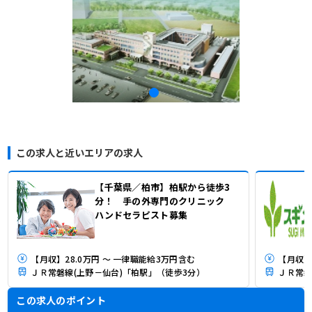
この求人と近いエリアの求人
【千葉県／柏市】柏駅から徒歩3
分！ 手の外専門のクリニック
ハンドセラピスト募集
【月収】28.0万円 ～ 一律職能給3万円含む
【月収】
ＪＲ常磐線(上野－仙台)「柏駅」（徒歩3分）
ＪＲ常磐
この求人のポイント