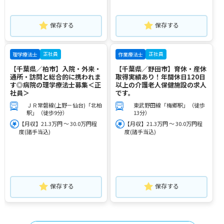
保存する
保存する
正社員
正社員
理学療法士
作業療法士
【千葉県／柏市】入院・外来・
【千葉県／野田市】育休・産休
通所・訪問と総合的に携われま
取得実績あり！年間休日120日
す◎病院の理学療法士募集＜正
以上の介護老人保健施設の求人
社員＞
です。
ＪＲ常磐線(上野－仙台)「北柏
東武野田線「梅郷駅」（徒歩
駅」（徒歩9分）
13分）
【月収】21.3万円 ～ 30.0万円程
【月収】21.3万円 ～ 30.0万円程
度(諸手当込)
度(諸手当込)
保存する
保存する