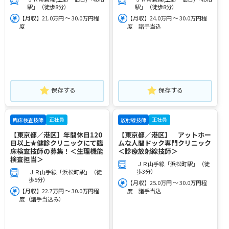
駅」（徒歩8分）
駅」（徒歩8分）
【月収】21.0万円 ～ 30.0万円程
【月収】24.0万円 ～ 30.0万円程
度
度 諸手当込
保存する
保存する
正社員
正社員
臨床検査技師
放射線技師
【東京都／港区】年間休日120
【東京都／港区】 アットホー
日以上★健診クリニックにて臨
ムな人間ドック専門クリニック
床検査技師の募集！＜生理機能
＜診療放射線技師＞
検査担当＞
ＪＲ山手線「浜松町駅」（徒
歩3分）
ＪＲ山手線「浜松町駅」（徒
歩5分）
【月収】25.0万円 ～ 30.0万円程
【月収】22.7万円 ～ 30.0万円程
度 諸手当込
度（諸手当込み）