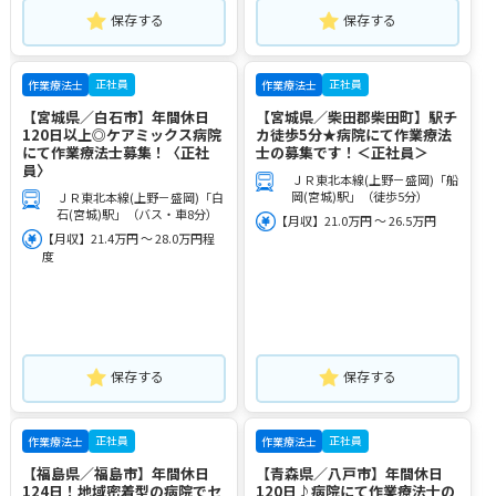
保存する
保存する
正社員
正社員
作業療法士
作業療法士
【宮城県／白石市】年間休日
【宮城県／柴田郡柴田町】駅チ
120日以上◎ケアミックス病院
カ徒歩5分★病院にて作業療法
にて作業療法士募集！〈正社
士の募集です！＜正社員＞
員〉
ＪＲ東北本線(上野－盛岡)「船
岡(宮城)駅」（徒歩5分）
ＪＲ東北本線(上野－盛岡)「白
石(宮城)駅」（バス・車8分）
【月収】21.0万円 ～ 26.5万円
【月収】21.4万円 ～ 28.0万円程
度
保存する
保存する
正社員
正社員
作業療法士
作業療法士
【福島県／福島市】年間休日
【青森県／八戸市】年間休日
124日！地域密着型の病院でセ
120日♪病院にて作業療法士の