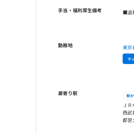
手当・福利厚生備考
■退
勤務地
東京
マ
最寄り駅
駅か
ＪＲ
西武
都営