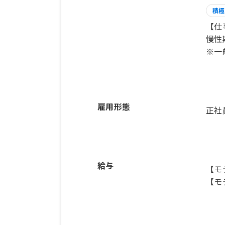
積極
【仕
慢性
雇用形態
正社
給与
【モ
【モ