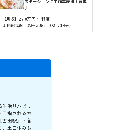
ステーションにて作業療法士募集
♪
【月収】27.0万円 ～ 程度
【月収】27
ＪＲ総武線「高円寺駅」（徒歩14分）
西武新宿線
る生活リハビリ
を目指される方
江古田駅」・各
め、土日休みも