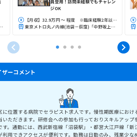
員
員登用！訪問未経験でもチャレン
ジOK
【月収】32.9万円 ～ 程度 ※臨床経験2年以上3年未満モデル
内線(池袋－荻窪)「中野坂上駅」（徒歩7分）
東京メトロ丸ノ内線(池袋－荻窪)「中野坂上駅」（徒歩7分）
イザーコメント
区に位置する病院でセラピスト求人です。慢性期医療におけ
当いただきます。研修会への参加も行っておりスキルアップ
です。通勤には、西武新宿線「沼袋駅」・都営大江戸線「新
が利用できアクセスが便利です。勤務は日勤のみ、残業少な