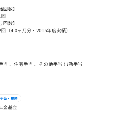
給回数】
1回
与回数】
2回（4.0ヶ月分・2015年度実績）
手当 、住宅手当 、その他手当 出勤手当
手当・補助
年金基金