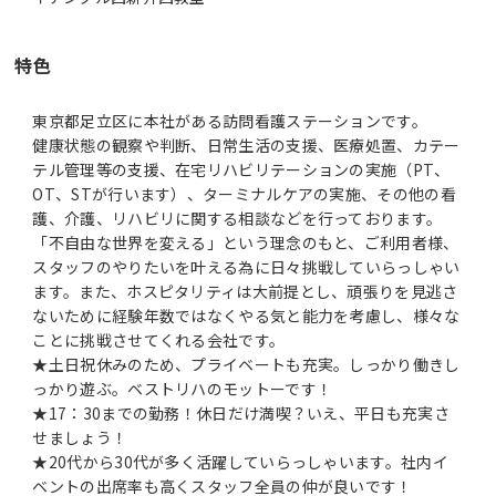
特色
東京都足立区に本社がある訪問看護ステーションです。
健康状態の観察や判断、日常生活の支援、医療処置、カテー
テル管理等の支援、在宅リハビリテーションの実施（PT、
OT、STが行います）、ターミナルケアの実施、その他の看
護、介護、リハビリに関する相談などを行っております。
「不自由な世界を変える」という理念のもと、ご利用者様、
スタッフのやりたいを叶える為に日々挑戦していらっしゃい
ます。また、ホスピタリティは大前提とし、頑張りを見逃さ
ないために経験年数ではなくやる気と能力を考慮し、様々な
ことに挑戦させてくれる会社です。
★土日祝休みのため、プライベートも充実。しっかり働きし
っかり遊ぶ。ベストリハのモットーです！
★17：30までの勤務！休日だけ満喫？いえ、平日も充実さ
せましょう！
★20代から30代が多く活躍していらっしゃいます。社内イ
ベントの出席率も高くスタッフ全員の仲が良いです！