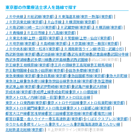
東京都の作業療法士求人を路線で探す
ＪＲ中央線
ＪＲ総武線(東京都)
ＪＲ東海道本線(東京－熱海)(東京都)
ＪＲ京浜東北線(東京都)
ＪＲ山手線
ＪＲ横須賀線(東京都)
ＪＲ南武線(川崎－立川)(東京都)
ＪＲ武蔵野線(東京都)
ＪＲ横浜線(東京都)
ＪＲ青梅線
ＪＲ五日市線
ＪＲ八高線(東京都)
ＪＲ東北本線(上野－盛岡)(東京都)
ＪＲ常磐線(上野－仙台)(東京都)
ＪＲ埼京線(東京都)
ＪＲ高崎線(東京都)
ＪＲ京葉線(東京－蘇我)(東京都)
ＪＲ中央本線(東京－松本)(東京都)
ＪＲ湘南新宿ライン線(赤羽－武蔵小杉)
西武新宿線(東京都)
西武池袋線(東京都)
西武有楽町線
西武豊島線
西武国分寺線
西武多摩湖線
西武多摩川線
西武拝島線
西武西武園線
西武山口線(東京都)
京王線
京王相模原線(東京都)
京王井の頭線
京王高尾線
京王競馬場線
京王動物園線
小田急小田原線(東京都)
小田急多摩線(東京都)
東急東横線(東京都)
東急目黒線(東京都)
東急田園都市線(東京都)
東急大井町線
東急池上線
東急多摩川線
東急世田谷線
京急本線(東京都)
京急空港線
東武東上線(東京都)
東武伊勢崎線(東京都)
東武亀戸線
東武大師線
京成本線(東京都)
京成押上線
京成金町線
東京メトロ銀座線
東京メトロ丸ノ内線(池袋－荻窪)
東京メトロ日比谷線
東京メトロ東西線(東京都)
東京メトロ千代田線
東京メトロ有楽町線(東京都)
東京メトロ半蔵門線
東京メトロ南北線
東京メトロ副都心線(東京都)
都営大江戸線
都営浅草線
都営三田線
都営新宿線(東京都)
都電荒川線
都営日暮里・舎人ライナー
埼玉高速鉄道(東京都)
つくばエクスプレス(東京都)
ゆりかもめ
多摩モノレール
東京モノレール
東京臨海高速鉄道りんかい線
北総鉄道北総線(東京都)
ＪＲ上野東京ライン(東京都)
京王新線