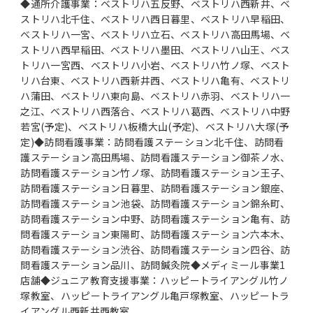
◆通所介護事業：ベストリハ五反野、ベストリハ西新井、ベ
ストリハ北千住、ベストリハ西日暮里、ベストリハ早稲田、
ベストリハ一宮、ベストリハ立石、ベストリハ高田馬場、ベ
ストリハ西早稲田、ベストリハ墨田、ベストリハ山王、ベス
トリハ一宮西、ベストリハ小岩、ベストリハ竹ノ塚、ベスト
リハ台東、ベストリハ西新井西、ベストリハ亀有、ベストリ
ハ蒲田、ベストリハ東向島、ベストリハ赤羽、ベストリハ一
之江、ベストリハ西落合、ベストリハ葛西、ベストリハ中野
若宮(予定)、ベストリハ板橋大山(予定)、ベストリハ大塚(予
定)◆訪問看護事業：訪問看護ステーション北千住、訪問看
護ステーション高田馬場、訪問看護ステーション御茶ノ水、
訪問看護ステーション竹ノ塚、訪問看護ステーション王子、
訪問看護ステーション日暮里、訪問看護ステーション銀座、
訪問看護ステーション池袋、訪問看護ステーション錦糸町、
訪問看護ステーション中野、訪問看護ステーション亀有、訪
問看護ステーション東陽町、訪問看護ステーション六本木、
訪問看護ステーション渋谷、訪問看護ステーション四谷、訪
問看護ステーション品川、訪問鍼灸院◆メディミール事業1
店舗◆ジュニア教育支援事業：ハッピートライアングル竹ノ
塚教室、ハッピートライアングル亀戸塚教室、ハッピートラ
イアングル西新井西教室