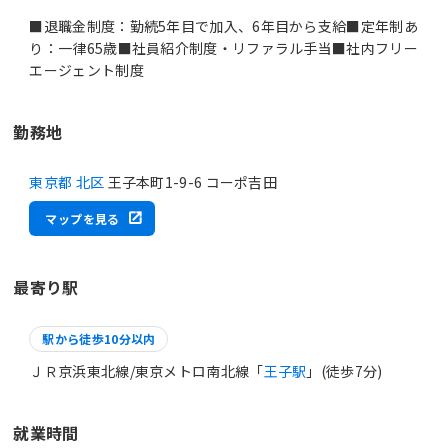
■退職金制度：勤続5年目で加入、6年目から支給■定年制あ
り：一律65歳■社員紹介制度・リファラル手当■社内フリー
エージェント制度
勤務地
東京都 北区
王子本町1-9-6 コーポ吉田
マップを見る
最寄り駅
駅から徒歩10分以内
ＪＲ京浜東北線/東京メトロ南北線「
王子駅
」(徒歩7分)
就業時間