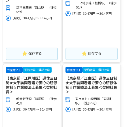
＞
ＪＲ埼京線「板橋駅」（徒歩
5分）
都営三田線「西台駅」（徒歩
5分）
【月収】30.4万円 ～ 30.4万円
【月収】30.4万円 ～ 30.4万円
保存する
保存する
契約社員・嘱託社員
契約社員・嘱託社員
作業療法士
作業療法士
【東京都／江戸川区】週休三日
【東京都／江東区】週休三日制
制★大手訪問看護で安心の研修
★大手訪問看護で安心の研修体
体制☆作業療法士募集＜契約社
制☆作業療法士募集＜契約社員
員＞
＞
都営新宿線「船堀駅」（徒歩
東京メトロ東西線「東陽町
4分）
駅」（徒歩5分）
【月収】30.4万円 ～ 30.4万円
【月収】30.4万円 ～ 30.4万円