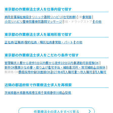
東京都の作業療法士求人を仕事内容で探す
病院
介護福祉施設
クリニック
訪問リハビリ(在宅医療)
企業
保育園
小児リハビリ
整骨院
接骨院
訪問マッサージ
薬局・ドラッグストア
その他
東京都の作業療法士求人を雇用形態で探す
正社員(正職員)
契約社員・嘱託社員
非常勤・パート
その他
東京都の作業療法士求人をこだわり条件で探す
管理職求人
駅から徒歩5分以内
駅から徒歩10分以内
車通勤可
未経験OK
新卒OK
残業少なめ
寮・借り上げ
住宅手当・補助
託児所・育児補助
土日祝休
無資格 OK
積極採用中
WEB面接OK
2027年4月入職可
夏～秋入職可
1月入職可
近隣の都道府県で作業療法士求人を再検索
茨城県
栃木県
群馬県
埼玉県
千葉県
神奈川県
山梨県
作業療法士の求人をすべて見る