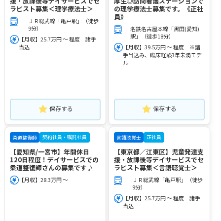
援・放課後等デイサービスでセ
厚生◎訪問看護ステーションで
ラピスト募集＜理学療法士＞
の理学療法士募集です。《正社
員》
ＪＲ総武線「亀戸駅」（徒歩
9分）
名鉄名古屋本線「黒田(愛知)
駅」（徒歩18分）
【月収】25.7万円 ～ 程度 諸手
当込
【月収】39.5万円 ～ 程度 ※諸
手当込み、臨床経験3年未満モデ
ル
保存する
保存する
契約社員・嘱託社員
正社員
柔道整復師
言語聴覚士
【愛知県/一宮市】年間休日
【東京都／江東区】児童発達支
120日程度！デイサービスでの
援・放課後等デイサービスでセ
柔道整復師さんの募集です♪
ラピスト募集＜言語聴覚士＞
【月収】28.3万円 ～
ＪＲ総武線「亀戸駅」（徒歩
9分）
【月収】25.7万円 ～ 程度 諸手
当込