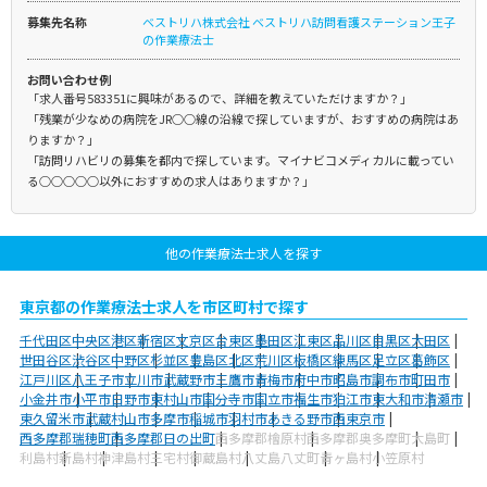
募集先名称
ベストリハ株式会社 ベストリハ訪問看護ステーション王子
の作業療法士
お問い合わせ例
「求人番号583351に興味があるので、詳細を教えていただけますか？」
「残業が少なめの病院をJR○○線の沿線で探していますが、おすすめの病院はあ
りますか？」
「訪問リハビリの募集を都内で探しています。マイナビコメディカルに載ってい
る○○○○○以外におすすめの求人はありますか？」
他の作業療法士求人を探す
東京都の作業療法士求人を市区町村で探す
千代田区
中央区
港区
新宿区
文京区
台東区
墨田区
江東区
品川区
目黒区
大田区
世田谷区
渋谷区
中野区
杉並区
豊島区
北区
荒川区
板橋区
練馬区
足立区
葛飾区
江戸川区
八王子市
立川市
武蔵野市
三鷹市
青梅市
府中市
昭島市
調布市
町田市
小金井市
小平市
日野市
東村山市
国分寺市
国立市
福生市
狛江市
東大和市
清瀬市
東久留米市
武蔵村山市
多摩市
稲城市
羽村市
あきる野市
西東京市
西多摩郡瑞穂町
西多摩郡日の出町
西多摩郡檜原村
西多摩郡奥多摩町
大島町
利島村
新島村
神津島村
三宅村
御蔵島村
八丈島八丈町
青ヶ島村
小笠原村