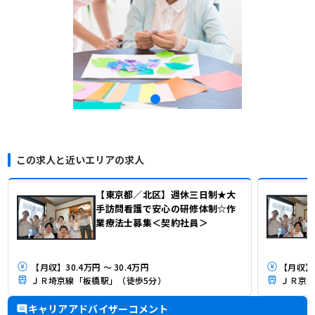
この求人と近いエリアの求人
【東京都／北区】週休三日制★大
手訪問看護で安心の研修体制☆作
業療法士募集＜契約社員＞
【月収】30.4万円 ～ 30.4万円
ＪＲ埼京線「板橋駅」（徒歩5分）
ＪＲ京浜
キャリアアドバイザーコメント