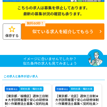
こちらの求人は募集を停止しております。
最新の募集状況の確認も承ります。
star
似ている求人を紹介してもらう
保存する
イメージに合いませんでしたか？
似た条件の求人も見てみましょう
この求人と条件が近い求人
契約社員・嘱託社員
契約社員・嘱託社員
作業療法士
作業療法士
【東京都／板橋区】週休三日制
【東京都／北区】週休三日制★
★大手訪問看護で安心の研修体
大手訪問看護で安心の研修体制
制☆作業療法士募集＜契約社員
☆作業療法士募集＜契約社員＞