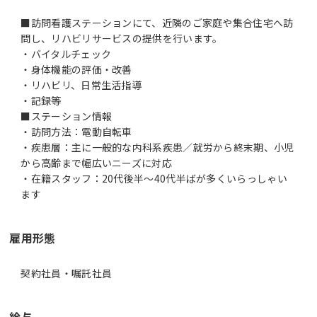
■訪問看護ステーションにて、近隣のご家庭や集合住宅へ訪
問し、リハビリサービスの提供を行います。
・バイタルチェック
・身体機能の評価・改善
・リハビリ、日常生活指導
・記録等
■ステーション情報
・訪問方法：電動自転車
・疾患層：主に一般的な内科系疾患／就労から終末期、小児
から高齢まで幅広いニーズに対応
・在籍スタッフ：20代後半～40代半ばが多くいらっしゃい
ます
雇用形態
契約社員・嘱託社員
給与