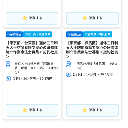
保存する
保存する
契約社員・嘱託社員
契約社員・嘱託社員
作業療法士
作業療法士
【東京都／台東区】週休三日制
【東京都／練馬区】週休三日制
★大手訪問看護で安心の研修体
★大手訪問看護で安心の研修体
制☆作業療法士募集＜契約社員
制☆作業療法士募集＜契約社員
＞
＞
東京メトロ銀座線「浅草(東
西武池袋線「練馬駅」（徒歩
武・都営・メトロ)駅」（徒歩2
3分）
分）
【月収】30.4万円 ～ 30.4万円
【月収】30.4万円 ～ 30.4万円
保存する
保存する