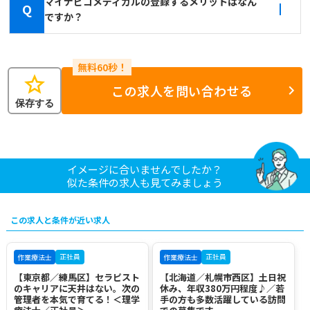
マイナビコメディカルの登録するメリットはなん
Q
ですか？
star
この求人を問い合わせる
保存する
イメージに合いませんでしたか？
似た条件の求人も見てみましょう
この求人と条件が近い求人
正社員
正社員
作業療法士
作業療法士
【東京都／練馬区】セラピスト
【北海道／札幌市西区】土日祝
のキャリアに天井はない。次の
休み、年収380万円程度♪／若
管理者を本気で育てる！＜理学
手の方も多数活躍している訪問