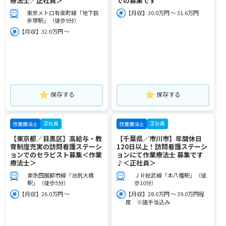
療法士／正社員＞
での募集です
東京メトロ有楽町線「地下鉄
【月収】30.0万円 ～ 31.6万円
赤塚駅」（徒歩9分）
【月収】32.0万円 ～
保存する
保存する
正社員
正社員
作業療法士
作業療法士
【東京都／目黒区】高給与・教
【千葉県／市川市】年間休日
育制度充実の訪問看護ステーシ
120日以上！訪問看護ステーシ
ョンでのセラピスト募集＜作業
ョンにて作業療法士 募集です
療法士＞
♪＜正社員＞
東急田園都市線「池尻大橋
ＪＲ総武線「本八幡駅」（徒
駅」（徒歩5分）
歩10分）
【月収】26.0万円 ～
【月収】28.0万円 ～ 39.0万円程
度 ※諸手当込み