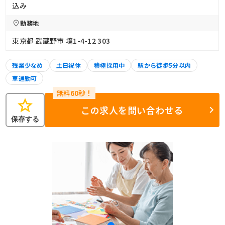
込み
勤務地
東京都 武蔵野市 境1-4-12 303
残業少なめ
土日祝休
積極採用中
駅から徒歩5分以内
車通勤可
star
この求人を問い合わせる
保存する