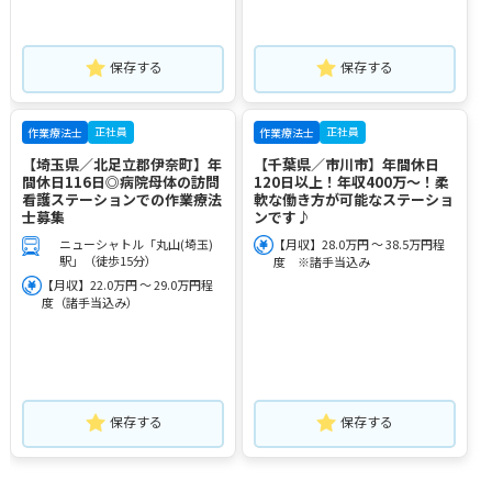
保存する
保存する
正社員
正社員
作業療法士
作業療法士
【埼玉県／北足立郡伊奈町】年
【千葉県／市川市】年間休日
間休日116日◎病院母体の訪問
120日以上！年収400万～！柔
看護ステーションでの作業療法
軟な働き方が可能なステーショ
士募集
ンです♪
ニューシャトル「丸山(埼玉)
【月収】28.0万円 ～ 38.5万円程
駅」（徒歩15分）
度 ※諸手当込み
【月収】22.0万円 ～ 29.0万円程
度（諸手当込み）
保存する
保存する