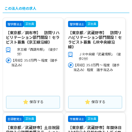
この法人の他の求人
正社員
正社員
理学療法士
理学療法士
【東京都／調布市】 訪問リハ
【東京都／武蔵野市】 訪問リ
ビリテーション部門開設！セラ
ハビリテーション部門開設！セ
ピスト募集《京王線沿線》
ラピスト募集《JR中央線沿
線》
京王線「西調布駅」（徒歩7
分）
ＪＲ中央線「武蔵境駅」（徒
歩2分）
【月収】35.0万円 ～ 程度（諸手
当込み）
【月収】35.0万円 ～ 程度（諸手
当込み） 程度 諸手当込み
保存する
保存する
正社員
正社員
言語聴覚士
作業療法士
【東京都／武蔵野市】土日祝固
【東京都／武蔵野市】年間休日