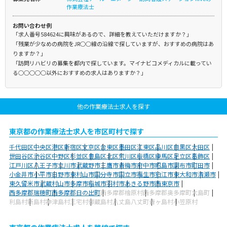
作業療法士
お問い合わせ例
「求人番号584624に興味があるので、詳細を教えていただけますか？」
「残業が少なめの病院をJR○○線の沿線で探していますが、おすすめの病院はあ
りますか？」
「訪問リハビリの募集を都内で探しています。マイナビコメディカルに載ってい
る○○○○○以外におすすめの求人はありますか？」
他の作業療法士求人を探す
東京都の作業療法士求人を市区町村で探す
千代田区
中央区
港区
新宿区
文京区
台東区
墨田区
江東区
品川区
目黒区
大田区
世田谷区
渋谷区
中野区
杉並区
豊島区
北区
荒川区
板橋区
練馬区
足立区
葛飾区
江戸川区
八王子市
立川市
武蔵野市
三鷹市
青梅市
府中市
昭島市
調布市
町田市
小金井市
小平市
日野市
東村山市
国分寺市
国立市
福生市
狛江市
東大和市
清瀬市
東久留米市
武蔵村山市
多摩市
稲城市
羽村市
あきる野市
西東京市
西多摩郡瑞穂町
西多摩郡日の出町
西多摩郡檜原村
西多摩郡奥多摩町
大島町
利島村
新島村
神津島村
三宅村
御蔵島村
八丈島八丈町
青ヶ島村
小笠原村