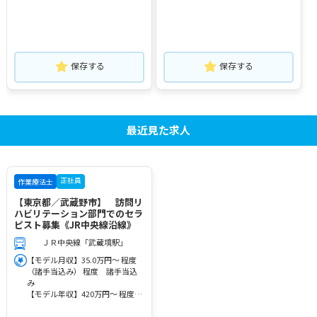
保存する
保存する
最近見た求人
正社員
作業療法士
【東京都／武蔵野市】 訪問リ
ハビリテーション部門でのセラ
ピスト募集《JR中央線沿線》
ＪＲ中央線「武蔵境駅」
【モデル月収】35.0万円～ 程度
（諸手当込み） 程度 諸手当込
み
【モデル年収】420万円～ 程度
（諸手当込み） 程度 諸手当込
み