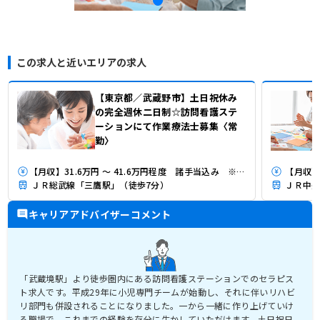
この求人と近いエリアの求人
【東京都／武蔵野市】土日祝休み
の完全週休二日制☆訪問看護ステ
ーションにて作業療法士募集〈常
勤〉
【月収】31.6万円 ～ 41.6万円程度 諸手当込み ※年収÷12ヶ月
【月収】3
ＪＲ総武線「三鷹駅」（徒歩7分）
ＪＲ中央
キャリアアドバイザーコメント
「武蔵境駅」より徒歩圏内にある訪問看護ステーションでのセラピス
ト求人です。平成29年に小児専門チームが始動し、それに伴いリハビ
リ部門も併設されることになりました。一から一緒に作り上げていけ
る職場で、これまでの経験を存分に生かしていただけます。土日祝日