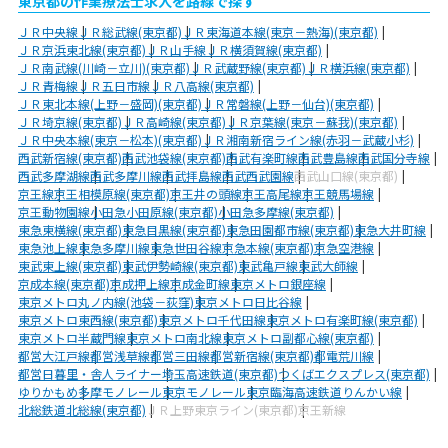
東京都の作業療法士求人を路線で探す
ＪＲ中央線
ＪＲ総武線(東京都)
ＪＲ東海道本線(東京－熱海)(東京都)
ＪＲ京浜東北線(東京都)
ＪＲ山手線
ＪＲ横須賀線(東京都)
ＪＲ南武線(川崎－立川)(東京都)
ＪＲ武蔵野線(東京都)
ＪＲ横浜線(東京都)
ＪＲ青梅線
ＪＲ五日市線
ＪＲ八高線(東京都)
ＪＲ東北本線(上野－盛岡)(東京都)
ＪＲ常磐線(上野－仙台)(東京都)
ＪＲ埼京線(東京都)
ＪＲ高崎線(東京都)
ＪＲ京葉線(東京－蘇我)(東京都)
ＪＲ中央本線(東京－松本)(東京都)
ＪＲ湘南新宿ライン線(赤羽－武蔵小杉)
西武新宿線(東京都)
西武池袋線(東京都)
西武有楽町線
西武豊島線
西武国分寺線
西武多摩湖線
西武多摩川線
西武拝島線
西武西武園線
西武山口線(東京都)
京王線
京王相模原線(東京都)
京王井の頭線
京王高尾線
京王競馬場線
京王動物園線
小田急小田原線(東京都)
小田急多摩線(東京都)
東急東横線(東京都)
東急目黒線(東京都)
東急田園都市線(東京都)
東急大井町線
東急池上線
東急多摩川線
東急世田谷線
京急本線(東京都)
京急空港線
東武東上線(東京都)
東武伊勢崎線(東京都)
東武亀戸線
東武大師線
京成本線(東京都)
京成押上線
京成金町線
東京メトロ銀座線
東京メトロ丸ノ内線(池袋－荻窪)
東京メトロ日比谷線
東京メトロ東西線(東京都)
東京メトロ千代田線
東京メトロ有楽町線(東京都)
東京メトロ半蔵門線
東京メトロ南北線
東京メトロ副都心線(東京都)
都営大江戸線
都営浅草線
都営三田線
都営新宿線(東京都)
都電荒川線
都営日暮里・舎人ライナー
埼玉高速鉄道(東京都)
つくばエクスプレス(東京都)
ゆりかもめ
多摩モノレール
東京モノレール
東京臨海高速鉄道りんかい線
北総鉄道北総線(東京都)
ＪＲ上野東京ライン(東京都)
京王新線