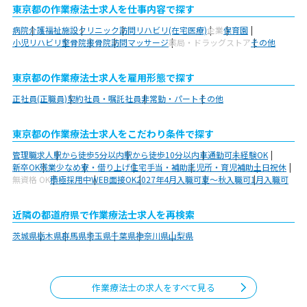
東京都の作業療法士求人を仕事内容で探す
病院
介護福祉施設
クリニック
訪問リハビリ(在宅医療)
企業
保育園
小児リハビリ
整骨院
接骨院
訪問マッサージ
薬局・ドラッグストア
その他
東京都の作業療法士求人を雇用形態で探す
正社員(正職員)
契約社員・嘱託社員
非常勤・パート
その他
東京都の作業療法士求人をこだわり条件で探す
管理職求人
駅から徒歩5分以内
駅から徒歩10分以内
車通勤可
未経験OK
新卒OK
残業少なめ
寮・借り上げ
住宅手当・補助
託児所・育児補助
土日祝休
無資格 OK
積極採用中
WEB面接OK
2027年4月入職可
夏～秋入職可
1月入職可
近隣の都道府県で作業療法士求人を再検索
茨城県
栃木県
群馬県
埼玉県
千葉県
神奈川県
山梨県
作業療法士の求人をすべて見る