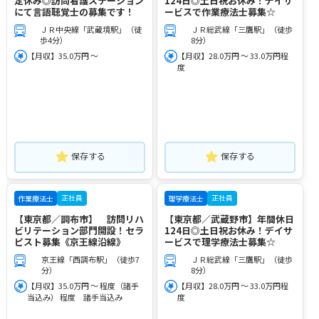
定休み◎訪問看護ステーション
124日◎土日祝お休み！デイサ
にて言語聴覚士の募集です！
ービスで作業療法士募集☆
ＪＲ中央線「武蔵境駅」（徒
ＪＲ総武線「三鷹駅」（徒歩
歩4分）
8分）
【月収】35.0万円 ～
【月収】28.0万円 ～ 33.0万円程
度
保存する
保存する
正社員
正社員
作業療法士
理学療法士
【東京都／調布市】 訪問リハ
【東京都／武蔵野市】年間休日
ビリテーション部門開設！セラ
124日◎土日祝お休み！デイサ
ピスト募集《京王線沿線》
ービスで理学療法士募集☆
京王線「西調布駅」（徒歩7
ＪＲ総武線「三鷹駅」（徒歩
分）
8分）
【月収】35.0万円 ～ 程度（諸手
【月収】28.0万円 ～ 33.0万円程
当込み） 程度 諸手当込み
度