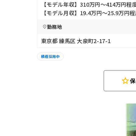
【モデル年収】310万円〜414万円
【モデル月収】19.4万円〜25.9万
勤務地
東京都 練馬区 大泉町2-17-1
積極採用中
star
保