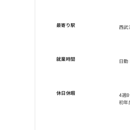
最寄り駅
西武
就業時間
日勤
休日休暇
4週
初年