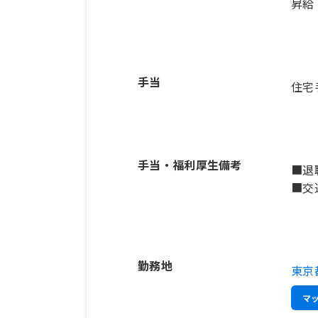
昇給
手当
住宅手
手当・福利厚生備考
■退
■交通
勤務地
東京
マ