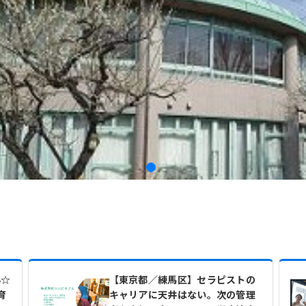
み☆
【東京都／練馬区】セラピストの
育
キャリアに天井はない。次の管理