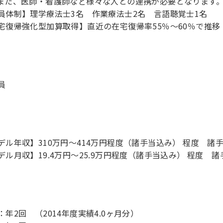
また、医師・看護師など様々な人との連携が必要となります
員体制】理学療法士3名 作業療法士2名 言語聴覚士1名
宅復帰強化型加算取得】直近の在宅復帰率55％～60％で推移
員
デル年収】310万円〜414万円程度（諸手当込み） 程度 諸
デル月収】19.4万円〜25.9万円程度（諸手当込み） 程度 
：年2回 （2014年度実績4.0ヶ月分）