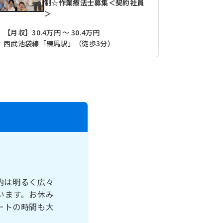
制☆作業療法士募集＜契約社員
＞
【月収】30.4万円 ～ 30.4万円
西武池袋線「練馬駅」（徒歩3分）
西武池袋線
内は明るく広々
います。お休み
ートの時間も大