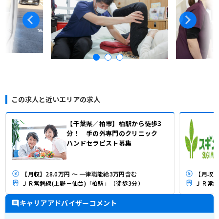
この求人と近いエリアの求人
【千葉県／柏市】柏駅から徒歩3
分！ 手の外専門のクリニック
ハンドセラピスト募集
【月収】28.0万円 ～ 一律職能給3万円含む
【月収】
ＪＲ常磐線(上野－仙台)「柏駅」（徒歩3分）
ＪＲ常磐
キャリアアドバイザーコメント