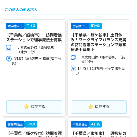
この法人の他の求人
正社員
正社員
理学療法士
理学療法士
【千葉県／船橋市】 訪問看護
【千葉県／鎌ケ谷市】土日休
ステーションで理学療法士募集
み！ワークライフバランス充実
の訪問看護ステーションで理学
ＪＲ武蔵野線「西船橋駅」
療法士募集♪
（徒歩11分）
東武野田線「鎌ケ谷駅」（徒
【月収】30.8万円 ～ 程度(諸手当
歩10分）
込)
【月収】30.8万円 ～ 程度 諸手当
込
保存する
保存する
正社員
正社員
作業療法士
作業療法士
【千葉県／鎌ケ谷市】訪問看護
【千葉県／市川市】 選択制の