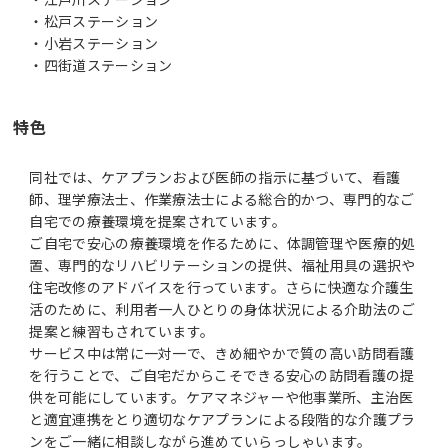
・松戸ステーション
・小岩ステーション
特色
同社では、ケアプランおよび医師の指示に基づいて、看護
師、理学療法士、作業療法士による総合的かつ、専門的なご
自宅での療養環境を提案されています。
ご自宅で安心の療養環境を作るために、体調管理や医療的処
置、専門的なリハビリテーションの提供、福祉用具の選択や
住宅改修のアドバイスを行っています。さらに快適な介護生
活のために、利用者一人ひとりの身体状況による介助法のご
提案と練習もされています。
サービス中は常に一対一で、きめ細やかで質の高い訪問看護
を行うことで、ご自宅だからこそできる安心の訪問看護の提
供を可能にしています。ケアマネジャーや他事業所、主治医
と適宜連携をとり適切なケアプランによる段階的な介護プラ
ンをご一緒に相談しながら進めていらっしゃいます。