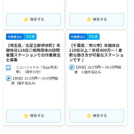
保存する
保存する
正社員
正社員
作業療法士
作業療法士
【埼玉県／北足立郡伊奈町】年
【千葉県／市川市】年間休日
間休日116日◎病院母体の訪問
120日以上！年収400万～！柔
看護ステーションでの作業療法
軟な働き方が可能なステーショ
士募集
ンです♪
ニューシャトル「丸山(埼玉)
【月収】28.0万円 ～ 38.5万円程
駅」（徒歩15分）
度 ※諸手当込み
【月収】22.0万円 ～ 29.0万円程
度（諸手当込み）
保存する
保存する