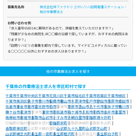
募集先名称
株式会社祥ファクトリ さかいリハ訪問看護ステーション・
柏の作業療法士
お問い合わせ例
「求人番号658314に興味があるので、詳細を教えていただけますか？」
「残業が少なめの病院をJR○○線の沿線で探していますが、おすすめの病院はあ
りますか？」
「訪問リハビリの募集を都内で探しています。マイナビコメディカルに載ってい
る○○○○○以外におすすめの求人はありますか？」
他の作業療法士求人を探す
千葉県の作業療法士求人を市区町村で探す
千葉市
千葉市中央区
千葉市花見川区
千葉市稲毛区
千葉市若葉区
千葉市緑区
千葉市美浜区
銚子市
市川市
船橋市
館山市
木更津市
松戸市
野田市
茂原市
成田市
佐倉市
東金市
旭市
習志野市
柏市
勝浦市
市原市
流山市
八千代市
我孫子市
鴨川市
鎌ケ谷市
君津市
富津市
浦安市
四街道市
袖ケ浦市
八街市
印西市
白井市
富里市
南房総市
匝瑳市
香取市
山武市
いすみ市
大網白里市
印旛郡酒々井町
印旛郡印旛村
印旛郡本埜村
印旛郡栄町
香取郡神崎町
香取郡多古町
香取郡東庄町
山武郡大網白里町
山武郡九十九里町
山武郡芝山町
山武郡横芝光町
長生郡一宮町
長生郡睦沢町
長生郡長生村
長生郡白子町