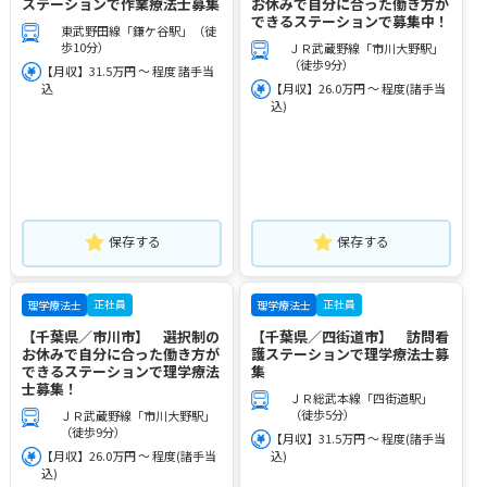
ステーションで作業療法士募集
お休みで自分に合った働き方が
できるステーションで募集中！
東武野田線「鎌ケ谷駅」（徒
歩10分）
ＪＲ武蔵野線「市川大野駅」
（徒歩9分）
【月収】31.5万円 ～ 程度 諸手当
込
【月収】26.0万円 ～ 程度(諸手当
込)
保存する
保存する
正社員
正社員
理学療法士
理学療法士
【千葉県／市川市】 選択制の
【千葉県／四街道市】 訪問看
お休みで自分に合った働き方が
護ステーションで理学療法士募
できるステーションで理学療法
集
士募集！
ＪＲ総武本線「四街道駅」
（徒歩5分）
ＪＲ武蔵野線「市川大野駅」
（徒歩9分）
【月収】31.5万円 ～ 程度(諸手当
【月収】26.0万円 ～ 程度(諸手当
込)
込)