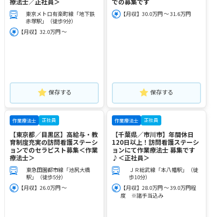
療法士／正社員＞
での募集です
東京メトロ有楽町線「地下鉄
【月収】30.0万円 ～ 31.6万円
赤塚駅」（徒歩9分）
【月収】32.0万円 ～
保存する
保存する
正社員
正社員
作業療法士
作業療法士
【東京都／目黒区】高給与・教
【千葉県／市川市】年間休日
育制度充実の訪問看護ステーシ
120日以上！訪問看護ステーシ
ョンでのセラピスト募集＜作業
ョンにて作業療法士 募集です
療法士＞
♪＜正社員＞
東急田園都市線「池尻大橋
ＪＲ総武線「本八幡駅」（徒
駅」（徒歩5分）
歩10分）
【月収】26.0万円 ～
【月収】28.0万円 ～ 39.0万円程
度 ※諸手当込み