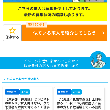
こちらの求人は募集を停止しております。
最新の募集状況の確認も承ります。
star
似ている求人を紹介してもらう
保存する
イメージに合いませんでしたか？
似た条件の求人も見てみましょう
この求人と条件が近い求人
正社員
正社員
作業療法士
作業療法士
【東京都／練馬区】セラピスト
【北海道／札幌市西区】土日祝
のキャリアに天井はない。次の
休み、年収380万円程度♪／若
管理者を本気で育てる！＜理学
手の方も多数活躍している訪問