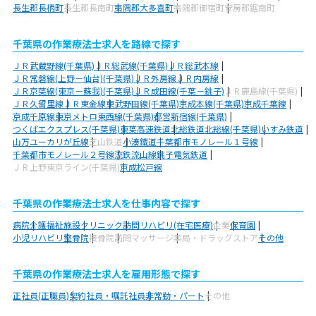
長生郡長柄町
長生郡長南町
夷隅郡大多喜町
夷隅郡御宿町
安房郡鋸南町
千葉県の作業療法士求人を路線で探す
ＪＲ武蔵野線(千葉県)
ＪＲ総武線(千葉県)
ＪＲ総武本線
ＪＲ常磐線(上野－仙台)(千葉県)
ＪＲ外房線
ＪＲ内房線
ＪＲ京葉線(東京－蘇我)(千葉県)
ＪＲ成田線(千葉－銚子)
ＪＲ鹿島線(千葉県)
ＪＲ久留里線
ＪＲ東金線
東武野田線(千葉県)
京成本線(千葉県)
京成千葉線
京成千原線
東京メトロ東西線(千葉県)
都営新宿線(千葉県)
つくばエクスプレス(千葉県)
東葉高速鉄道
北総鉄道北総線(千葉県)
いすみ鉄道
山万ユーカリが丘線
芝山鉄道
小湊鐵道
千葉都市モノレール１号線
千葉都市モノレール２号線
流鉄流山線
銚子電気鉄道
ＪＲ上野東京ライン(千葉県)
京成松戸線
千葉県の作業療法士求人を仕事内容で探す
病院
介護福祉施設
クリニック
訪問リハビリ(在宅医療)
企業
保育園
小児リハビリ
整骨院
接骨院
訪問マッサージ
薬局・ドラッグストア
その他
千葉県の作業療法士求人を雇用形態で探す
正社員(正職員)
契約社員・嘱託社員
非常勤・パート
その他