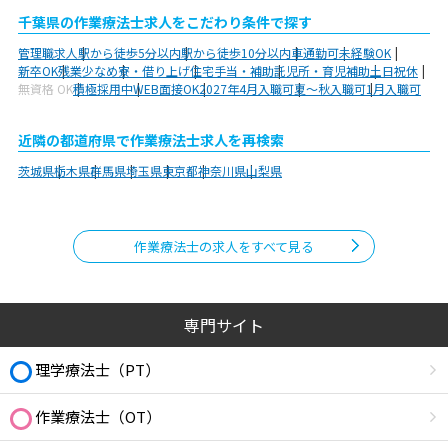
千葉県の作業療法士求人をこだわり条件で探す
管理職求人
駅から徒歩5分以内
駅から徒歩10分以内
車通勤可
未経験OK
新卒OK
残業少なめ
寮・借り上げ
住宅手当・補助
託児所・育児補助
土日祝休
無資格 OK
積極採用中
WEB面接OK
2027年4月入職可
夏～秋入職可
1月入職可
近隣の都道府県で作業療法士求人を再検索
茨城県
栃木県
群馬県
埼玉県
東京都
神奈川県
山梨県
作業療法士の求人をすべて見る
専門サイト
理学療法士（PT）
作業療法士（OT）