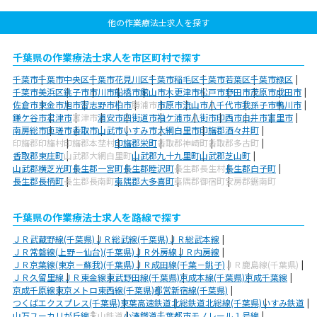
他の作業療法士求人を探す
千葉県の作業療法士求人を市区町村で探す
千葉市
千葉市中央区
千葉市花見川区
千葉市稲毛区
千葉市若葉区
千葉市緑区
千葉市美浜区
銚子市
市川市
船橋市
館山市
木更津市
松戸市
野田市
茂原市
成田市
佐倉市
東金市
旭市
習志野市
柏市
勝浦市
市原市
流山市
八千代市
我孫子市
鴨川市
鎌ケ谷市
君津市
富津市
浦安市
四街道市
袖ケ浦市
八街市
印西市
白井市
富里市
南房総市
匝瑳市
香取市
山武市
いすみ市
大網白里市
印旛郡酒々井町
印旛郡印旛村
印旛郡本埜村
印旛郡栄町
香取郡神崎町
香取郡多古町
香取郡東庄町
山武郡大網白里町
山武郡九十九里町
山武郡芝山町
山武郡横芝光町
長生郡一宮町
長生郡睦沢町
長生郡長生村
長生郡白子町
長生郡長柄町
長生郡長南町
夷隅郡大多喜町
夷隅郡御宿町
安房郡鋸南町
千葉県の作業療法士求人を路線で探す
ＪＲ武蔵野線(千葉県)
ＪＲ総武線(千葉県)
ＪＲ総武本線
ＪＲ常磐線(上野－仙台)(千葉県)
ＪＲ外房線
ＪＲ内房線
ＪＲ京葉線(東京－蘇我)(千葉県)
ＪＲ成田線(千葉－銚子)
ＪＲ鹿島線(千葉県)
ＪＲ久留里線
ＪＲ東金線
東武野田線(千葉県)
京成本線(千葉県)
京成千葉線
京成千原線
東京メトロ東西線(千葉県)
都営新宿線(千葉県)
つくばエクスプレス(千葉県)
東葉高速鉄道
北総鉄道北総線(千葉県)
いすみ鉄道
山万ユーカリが丘線
芝山鉄道
小湊鐵道
千葉都市モノレール１号線