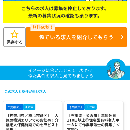
こちらの求人は募集を停止しております。
最新の募集状況の確認も承ります。
star
似ている求人を紹介してもらう
保存する
イメージに合いませんでしたか？
似た条件の求人も見てみましょう
この求人と条件が近い求人
正社員
正社員
作業療法士
作業療法士
【神奈川県／横浜市緑区】 人
【石川県／金沢市】年間休日
気の横浜エリアでのお仕事！介
110日以上◎住宅型有料老人ホ
護老人保健施設でのセラピスト
ームにて作業療法士の募集♪＜
募集！
常勤＞