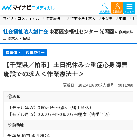
マイナビコメディカル
作業療法士
作業療法士求人
千葉県
柏市
社
社会福祉法人創仁会
東葛医療福祉センター 光陽園
の作業療法
士 の求人・転職
募集停止
作業療法士
【千葉県／柏市】土日祝休み☆重症心身障害
施設での求人＜作業療法士＞
更新日：2025/10/09
求人番号：9011980
給与
【モデル年収】360万円〜程度（諸手当込）
【モデル月収】22.0万円〜29.0万円程度（諸手当込）
勤務地
千葉県 柏市 酒井根24