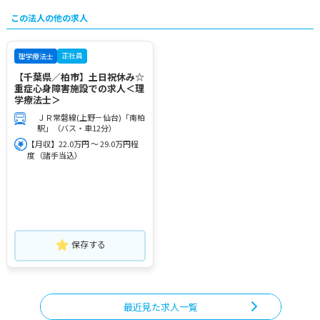
この法人の他の求人
正社員
理学療法士
【千葉県／柏市】土日祝休み☆
重症心身障害施設での求人＜理
学療法士＞
ＪＲ常磐線(上野－仙台)「南柏
駅」（バス・車12分）
【月収】22.0万円 ～ 29.0万円程
度（諸手当込）
保存する
最近見た求人一覧