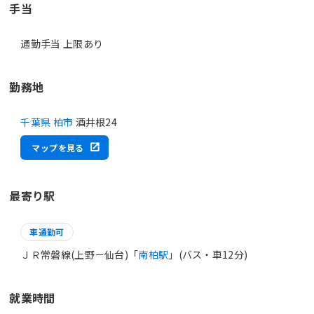
手当
通勤手当 上限あり
勤務地
千葉県 柏市
酒井根24
マップを見る
最寄り駅
車通勤可
ＪＲ常磐線(上野－仙台)「
南柏駅
」(バス・車12分)
就業時間