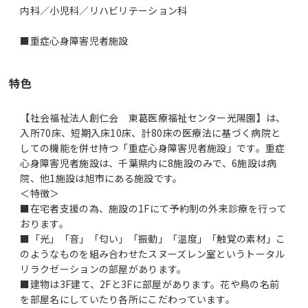
内科／小児科／リハビリテーション科
■重症心身障害児者施設
特色
【社会福祉法人創仁会 東葛医療福祉センター光陽園】は、
入所70床、短期入床10床、計80床の医療法に基づく病院と
しての機能を併せ持つ「重症心身障害児者施設」です。重症
心身障害児者施設は、千葉県内に8施設のみで、6施設は病
院、他1施設は旭市にある施設です。
＜特徴＞
■在宅者支援の為、施設の1Fにて予約制の外来診療を行って
おります。
■「光」「音」「匂い」「振動」「温度」「触覚の素材」こ
のようなものを組み合わせたスヌーズレン室というトータル
リラクゼーションの部屋があります。
■建物は3F建て、2Fと3Fに部屋があります。花や鳥の名前
を部屋名にしていたり各所にこだわっています。