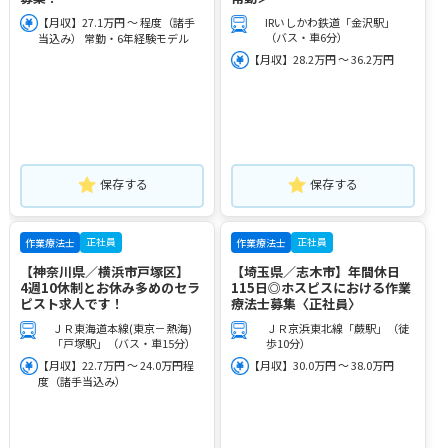
【月収】27.1万円 ～ 程度（諸手
IRいしかわ鉄道「金沢駅」
（バス・車6分）
当込み） 常勤・6年経験モデル
【月収】28.2万円 ～ 36.2万円
保存する
保存する
正社員
正社員
作業療法士
作業療法士
【神奈川県／横浜市戸塚区】
【埼玉県／志木市】年間休日
4週10休制とお休み多めのセラ
115日◎ホスピスにおける作業
ピスト求人です！
療法士募集〈正社員〉
ＪＲ東海道本線(東京－熱海)
ＪＲ京浜東北線「蕨駅」（徒
「戸塚駅」（バス・車15分）
歩10分）
【月収】22.7万円 ～ 24.0万円程
【月収】30.0万円 ～ 38.0万円
度（諸手当込み）