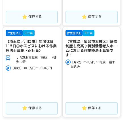
保存する
保存する
正社員
正社員
作業療法士
作業療法士
【埼玉県／川口市】年間休日
【宮城県／仙台市太白区】研修
115日◎ホスピスにおける作業
制度も充実♪特別養護老人ホー
療法士募集〈正社員〉
ムにおける作業療法士募集で
す！
ＪＲ京浜東北線「蕨駅」（徒
歩10分）
【月収】25.0万円 ～ 程度 諸手
当込み
【月収】30.0万円 ～ 38.0万円
保存する
保存する