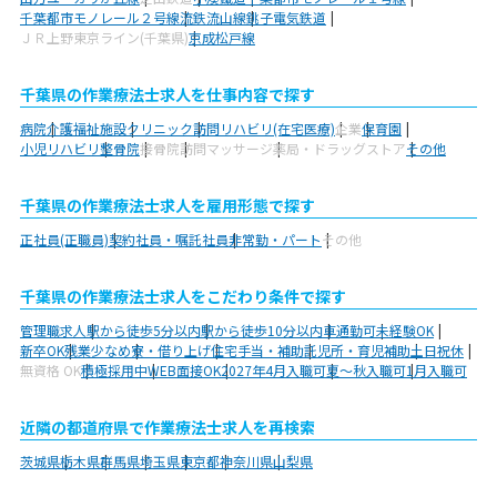
千葉都市モノレール２号線
流鉄流山線
銚子電気鉄道
ＪＲ上野東京ライン(千葉県)
京成松戸線
千葉県の作業療法士求人を仕事内容で探す
病院
介護福祉施設
クリニック
訪問リハビリ(在宅医療)
企業
保育園
小児リハビリ
整骨院
接骨院
訪問マッサージ
薬局・ドラッグストア
その他
千葉県の作業療法士求人を雇用形態で探す
正社員(正職員)
契約社員・嘱託社員
非常勤・パート
その他
千葉県の作業療法士求人をこだわり条件で探す
管理職求人
駅から徒歩5分以内
駅から徒歩10分以内
車通勤可
未経験OK
新卒OK
残業少なめ
寮・借り上げ
住宅手当・補助
託児所・育児補助
土日祝休
無資格 OK
積極採用中
WEB面接OK
2027年4月入職可
夏～秋入職可
1月入職可
近隣の都道府県で作業療法士求人を再検索
茨城県
栃木県
群馬県
埼玉県
東京都
神奈川県
山梨県