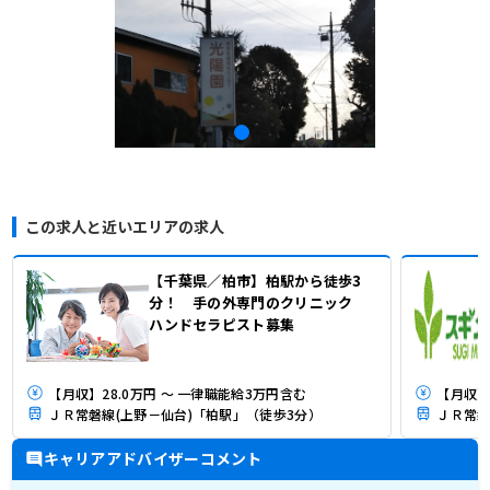
この求人と近いエリアの求人
【千葉県／柏市】柏駅から徒歩3
分！ 手の外専門のクリニック
ハンドセラピスト募集
【月収】28.0万円 ～ 一律職能給3万円含む
【月収】
ＪＲ常磐線(上野－仙台)「柏駅」（徒歩3分）
ＪＲ常磐
キャリアアドバイザーコメント