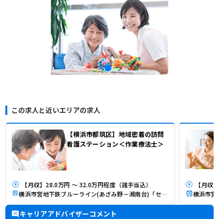
この求人と近いエリアの求人
【横浜市都筑区】地域密着の訪問
看護ステーション＜作業療法士＞
【月収】28.0万円 ～ 32.0万円程度（諸手当込）
【月収】2
横浜市営地下鉄ブルーライン(あざみ野－湘南台)「センター南駅」（徒歩8分）
キャリアアドバイザーコメント