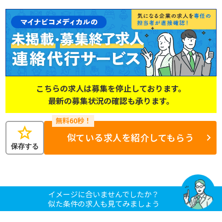
こちらの求人は募集を停止しております。
最新の募集状況の確認も承ります。
star
似ている求人を紹介してもらう
保存する
イメージに合いませんでしたか？
似た条件の求人も見てみましょう