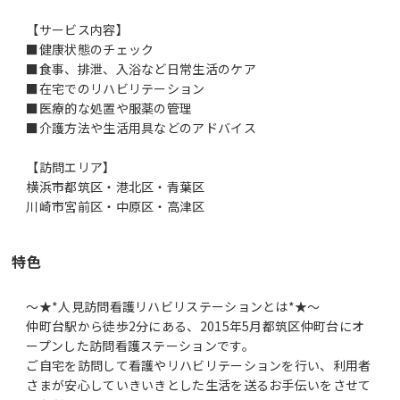
【サービス内容】
■健康状態のチェック
■食事、排泄、入浴など日常生活のケア
■在宅でのリハビリテーション
■医療的な処置や服薬の管理
■介護方法や生活用具などのアドバイス
【訪問エリア】
横浜市都筑区・港北区・青葉区
川崎市宮前区・中原区・高津区
特色
～★*人見訪問看護リハビリステーションとは*★～
仲町台駅から徒歩2分にある、2015年5月都筑区仲町台にオ
ープンした訪問看護ステーションです。
ご自宅を訪問して看護やリハビリテーションを行い、利用者
さまが安心していきいきとした生活を送るお手伝いをさせて