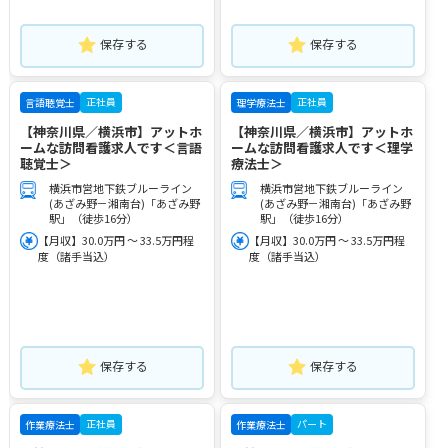
保存する
保存する
正社員
正社員
言語聴覚士
理学療法士
【神奈川県／横浜市】アットホ
【神奈川県／横浜市】アットホ
ームな訪問看護求人です＜言語
ームな訪問看護求人です＜理学
聴覚士＞
療法士＞
横浜市営地下鉄ブルーライン
横浜市営地下鉄ブルーライン
(あざみ野－湘南台)「あざみ野
(あざみ野－湘南台)「あざみ野
駅」（徒歩16分）
駅」（徒歩16分）
【月収】30.0万円 ～ 33.5万円程
【月収】30.0万円 ～ 33.5万円程
度（諸手当込）
度（諸手当込）
保存する
保存する
正社員
パート
作業療法士
作業療法士