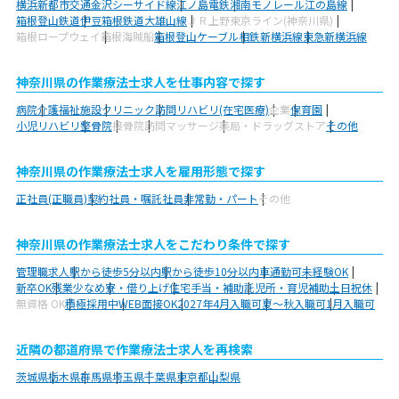
横浜新都市交通金沢シーサイド線
江ノ島電鉄
湘南モノレール江の島線
箱根登山鉄道
伊豆箱根鉄道大雄山線
ＪＲ上野東京ライン(神奈川県)
箱根ロープウェイ
箱根海賊船
箱根登山ケーブル
相鉄新横浜線
東急新横浜線
神奈川県の作業療法士求人を仕事内容で探す
病院
介護福祉施設
クリニック
訪問リハビリ(在宅医療)
企業
保育園
小児リハビリ
整骨院
接骨院
訪問マッサージ
薬局・ドラッグストア
その他
神奈川県の作業療法士求人を雇用形態で探す
正社員(正職員)
契約社員・嘱託社員
非常勤・パート
その他
神奈川県の作業療法士求人をこだわり条件で探す
管理職求人
駅から徒歩5分以内
駅から徒歩10分以内
車通勤可
未経験OK
新卒OK
残業少なめ
寮・借り上げ
住宅手当・補助
託児所・育児補助
土日祝休
無資格 OK
積極採用中
WEB面接OK
2027年4月入職可
夏～秋入職可
1月入職可
近隣の都道府県で作業療法士求人を再検索
茨城県
栃木県
群馬県
埼玉県
千葉県
東京都
山梨県