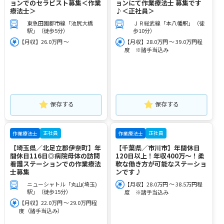
ョンでのセラピスト募集＜作業
ョンにて作業療法士 募集です
療法士＞
♪＜正社員＞
東急田園都市線「池尻大橋
ＪＲ総武線「本八幡駅」（徒
駅」（徒歩5分）
歩10分）
【月収】26.0万円 ～
【月収】28.0万円 ～ 39.0万円程
度 ※諸手当込み
保存する
保存する
正社員
正社員
作業療法士
作業療法士
【埼玉県／北足立郡伊奈町】年
【千葉県／市川市】年間休日
間休日116日◎病院母体の訪問
120日以上！年収400万～！柔
看護ステーションでの作業療法
軟な働き方が可能なステーショ
士募集
ンです♪
ニューシャトル「丸山(埼玉)
【月収】28.0万円 ～ 38.5万円程
駅」（徒歩15分）
度 ※諸手当込み
【月収】22.0万円 ～ 29.0万円程
度（諸手当込み）