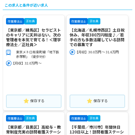
この求人と条件が近い求人
正社員
正社員
作業療法士
作業療法士
【東京都／練馬区】セラピスト
【北海道／札幌市西区】土日祝
のキャリアに天井はない。次の
休み、年収380万円程度♪／若
管理者を本気で育てる！＜理学
手の方も多数活躍している訪問
療法士／正社員＞
での募集です
東京メトロ有楽町線「地下鉄
【月収】30.0万円 ～ 31.6万円
赤塚駅」（徒歩9分）
【月収】32.0万円 ～
保存する
保存する
正社員
正社員
作業療法士
作業療法士
【東京都／目黒区】高給与・教
【千葉県／市川市】年間休日
育制度充実の訪問看護ステーシ
120日以上！訪問看護ステーシ