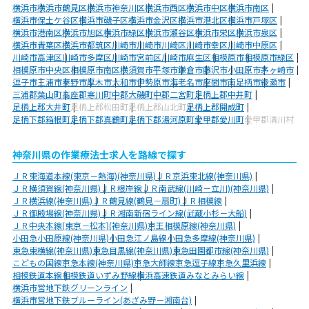
横浜市
横浜市鶴見区
横浜市神奈川区
横浜市西区
横浜市中区
横浜市南区
横浜市保土ケ谷区
横浜市磯子区
横浜市金沢区
横浜市港北区
横浜市戸塚区
横浜市港南区
横浜市旭区
横浜市緑区
横浜市瀬谷区
横浜市栄区
横浜市泉区
横浜市青葉区
横浜市都筑区
川崎市
川崎市川崎区
川崎市幸区
川崎市中原区
川崎市高津区
川崎市多摩区
川崎市宮前区
川崎市麻生区
相模原市
相模原市緑区
相模原市中央区
相模原市南区
横須賀市
平塚市
鎌倉市
藤沢市
小田原市
茅ヶ崎市
逗子市
三浦市
秦野市
厚木市
大和市
伊勢原市
海老名市
座間市
南足柄市
綾瀬市
三浦郡葉山町
高座郡寒川町
中郡大磯町
中郡二宮町
足柄上郡中井町
足柄上郡大井町
足柄上郡松田町
足柄上郡山北町
足柄上郡開成町
足柄下郡箱根町
足柄下郡真鶴町
足柄下郡湯河原町
愛甲郡愛川町
愛甲郡清川村
神奈川県の作業療法士求人を路線で探す
ＪＲ東海道本線(東京－熱海)(神奈川県)
ＪＲ京浜東北線(神奈川県)
ＪＲ横須賀線(神奈川県)
ＪＲ根岸線
ＪＲ南武線(川崎－立川)(神奈川県)
ＪＲ横浜線(神奈川県)
ＪＲ鶴見線(鶴見－扇町)
ＪＲ相模線
ＪＲ御殿場線(神奈川県)
ＪＲ湘南新宿ライン線(武蔵小杉－大船)
ＪＲ中央本線(東京－松本)(神奈川県)
京王相模原線(神奈川県)
小田急小田原線(神奈川県)
小田急江ノ島線
小田急多摩線(神奈川県)
東急東横線(神奈川県)
東急目黒線(神奈川県)
東急田園都市線(神奈川県)
こどもの国線
京急本線(神奈川県)
京急大師線
京急逗子線
京急久里浜線
相模鉄道本線
相模鉄道いずみ野線
横浜高速鉄道みなとみらい線
横浜市営地下鉄グリーンライン
横浜市営地下鉄ブルーライン(あざみ野－湘南台)