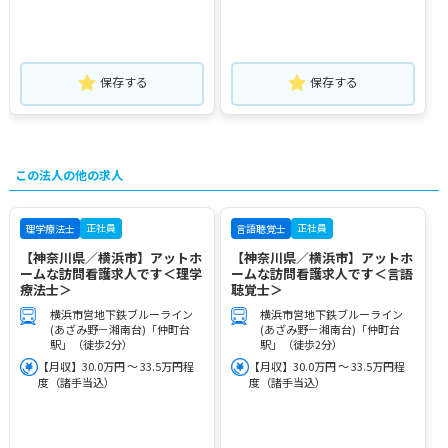
保存する
保存する
この法人の他の求人
正社員
正社員
理学療法士
言語聴覚士
【神奈川県／横浜市】アットホ
【神奈川県／横浜市】アットホ
ームな訪問看護求人です＜理学
ームな訪問看護求人です＜言語
療法士＞
聴覚士＞
横浜市営地下鉄ブルーライン
横浜市営地下鉄ブルーライン
(あざみ野－湘南台)「仲町台
(あざみ野－湘南台)「仲町台
駅」（徒歩2分）
駅」（徒歩2分）
【月収】30.0万円 ～ 33.5万円程
【月収】30.0万円 ～ 33.5万円程
度（諸手当込）
度（諸手当込）