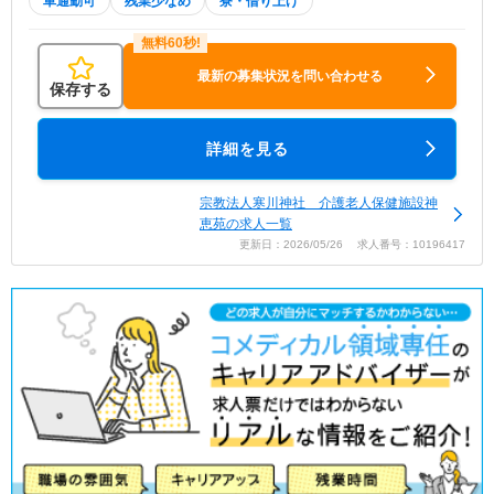
車通勤可
残業少なめ
寮・借り上げ
最新の募集状況を問い合わせる
保存する
詳細を見る
宗教法人寒川神社 介護老人保健施設神
恵苑の求人一覧
更新日：2026/05/26 求人番号：10196417