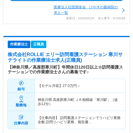
医療法人社団朋友会 けやきの森病院の
求人一覧
更新日：2026/05/26 求人番号：9728188
作業療法士
正職員
株式会社ROLLIE エリー訪問看護ステーション 寒川サ
テライト
の作業療法士求人(正職員)
【神奈川県／高座郡寒川町】年間休日120日以上☆訪問看護ス
テーションでの作業療法士さんの募集です♪
【モデル月収】
27.0
万円～
給与
神奈川県 高座郡寒川町
ＪＲ相模線「寒川駅」（徒
歩12分）
勤務地
【仕事内容】 訪問看護ステーションでリハビリ業務
全般 訪問リハビリ業務、報告書…
仕事内容