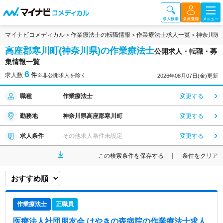
マイナビコメディカル
作業療法士の転職情報
作業療法士求人一覧
神奈川県
高座郡寒川町(神奈川県)の作業療法士
公開求人・転職・募
集情報一覧
6
求人数
件
※非公開求人を除く
2026年08月07日(金)更新
職種
作業療法士
変更する
勤務地
神奈川県高座郡寒川町
変更する
求人条件
その他求人条件未設定
変更する
この検索条件を保存する
条件をクリア
作業療法士
正職員
医療法人社団朋友会 けやきの森病院
の作業療法士求人