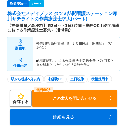
作業療法士
パート
株式会社メディプラス タツミ訪問看護ステーション寒
川サテライト
の作業療法士求人(パート)
【神奈川県／高座郡】週2日～・1日3時間～勤務OK！訪問看護
における作業療法士募集♪〈非常勤〉
神奈川県 高座郡寒川町
ＪＲ相模線「寒川駅」（徒
歩4分）
勤務地
■訪問看護における作業療法士業務全般 ・利用者さ
まを対象としたリハビリ業務全般…
仕事内容
駅から徒歩5分以内
未経験OK
土日祝休
積極採用中
この求人を問い合わせる
保存する
詳細を見る