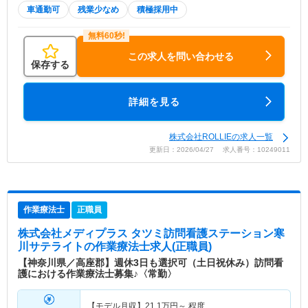
車通勤可
残業少なめ
積極採用中
この求人を問い合わせる
保存する
詳細を見る
株式会社ROLLIEの求人一覧
更新日：2026/04/27 求人番号：10249011
作業療法士
正職員
株式会社メディプラス タツミ訪問看護ステーション寒
川サテライト
の作業療法士求人(正職員)
【神奈川県／高座郡】週休3日も選択可（土日祝休み）訪問看
護における作業療法士募集♪〈常勤〉
【モデル月収】
21.1
万円～
程度