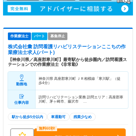
作業療法士
パート
募集停止
株式会社彙 訪問看護リハビリステーションここち
の作
業療法士求人(パート)
【神奈川県／高座郡寒川町】最寄駅から徒歩圏内／訪問看護ス
テーションでの作業療法士《非常勤》
神奈川県 高座郡寒川町
ＪＲ相模線「寒川駅」（徒
歩4分）
勤務地
訪問リハビリテーション業務 訪問エリア：高座郡寒
川町、茅ヶ崎市、藤沢市 …
仕事内容
駅から徒歩5分以内
車通勤可
残業少なめ