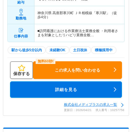
給与
神奈川県 高座郡寒川町
ＪＲ相模線「寒川駅」（徒
歩4分）
勤務地
■訪問看護における作業療法士業務全般 ・利用者さ
まを対象としたリハビリ業務全般…
仕事内容
駅から徒歩5分以内
未経験OK
土日祝休
積極採用中
この求人を問い合わせる
保存する
詳細を見る
株式会社メディプラスの求人一覧
更新日：2026/04/21 求人番号：10257756