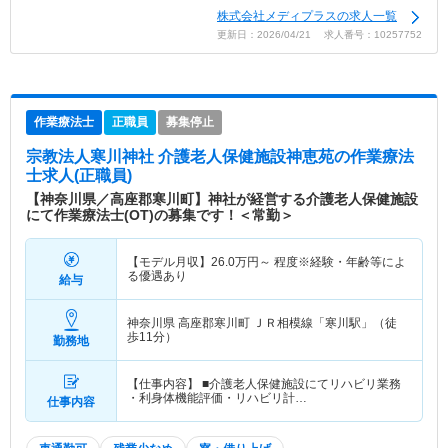
株式会社メディプラスの求人一覧
更新日：2026/04/21 求人番号：10257752
作業療法士
正職員
募集停止
宗教法人寒川神社 介護老人保健施設神恵苑
の作業療法
士求人(正職員)
【神奈川県／高座郡寒川町】神社が経営する介護老人保健施設
にて作業療法士(OT)の募集です！＜常勤＞
【モデル月収】
26.0
万円～
程度※経験・年齢等によ
る優遇あり
給与
神奈川県 高座郡寒川町
ＪＲ相模線「寒川駅」（徒
歩11分）
勤務地
【仕事内容】 ■介護老人保健施設にてリハビリ業務
・利身体機能評価・リハビリ計…
仕事内容