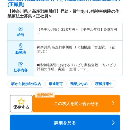
(正職員)
【神奈川県／高座郡寒川町】昇給・賞与あり♪精神科病院の作
業療法士募集＜正社員＞
【モデル月収】
21.0
万円～
【モデル年収】
340
万円
～
給与
神奈川県 高座郡寒川町
ＪＲ相模線「宮山駅」（徒
歩5分）
勤務地
■精神科病院におけるリハビリ業務全般 ・リハビリ
計画の作成、実施 ・生活ミーテ…
仕事内容
駅から徒歩5分以内
車通勤可
残業少なめ
積極採用中
この求人を問い合わせる
保存する
詳細を見る