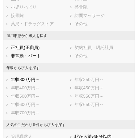
川崎市多摩区
川崎市宮前区
小児リハビリ
整骨院
川崎市麻生区
接骨院
訪問マッサージ
相模原市すべて
薬局・ドラッグストア
その他
相模原市緑区
相模原市中央区
相模原市南区
雇用形態から求人を探す
市部
正社員(正職員)
契約社員・嘱託社員
横須賀市
平塚市
非常勤・パート
その他
鎌倉市
藤沢市
小田原市
茅ヶ崎市
年収から求人を探す
逗子市
三浦市
年収300万円～
年収350万円～
秦野市
厚木市
年収400万円～
年収450万円～
大和市
伊勢原市
年収500万円～
年収550万円～
海老名市
座間市
年収600万円～
年収650万円～
南足柄市
綾瀬市
年収700万円～
三浦郡葉山町
高座郡寒川町
中郡大磯町
中郡二宮町
人気のこだわり条件から求人を探す
足柄上郡中井町
足柄上郡大井町
管理職求人
駅から徒歩5分以内