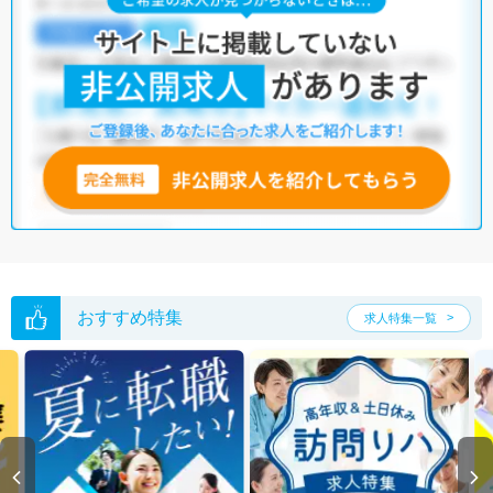
高座郡寒川町の作業療法士求人では以下のような条件が人気です。
・
土日祝休
・
積極採用中
・
残業少なめ
・
正社員(正職員)
・
病
院
・
介護福祉施設
・
訪問リハビリ(在宅医療)
他の条件でも人気の求人がございますので、「こだわり条件」から検索
いただくか、お気軽にお問い合わせください。
全国の作業療法士求人
から検索いただくことも可能です。
無料転職支援サービス
にお申し込みいただくと、ご希望条件をヒアリン
グした上で求人をご提案いたします。
ご希望条件がまだ定まっていない方は
人気の希望条件をピックアップし
た求人特集
をぜひご活用ください。
転職支援の他、情報収集や募集状況の確認も、お気軽にご相談くださ
い。
おすすめ特集
求人特集一覧