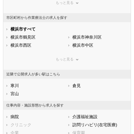
もっと見る
東京都
神奈川県
新潟県
山梨県
長野県
富山県
市区町村から作業療法士の求人を探す
石川県
福井県
岐阜県
静岡県
横浜市すべて
愛知県
三重県
滋賀県
横浜市鶴見区
京都府
横浜市神奈川区
大阪府
兵庫県
横浜市西区
奈良県
横浜市中区
和歌山県
鳥取県
横浜市南区
島根県
横浜市保土ケ谷区
岡山県
もっと見る
広島県
横浜市磯子区
山口県
横浜市金沢区
徳島県
香川県
横浜市港北区
愛媛県
横浜市戸塚区
高知県
近隣で公開求人が多い駅はこちら
福岡県
横浜市港南区
佐賀県
横浜市旭区
長崎県
熊本県
横浜市緑区
寒川
大分県
横浜市瀬谷区
倉見
宮崎県
鹿児島県
横浜市栄区
宮山
沖縄県
横浜市泉区
横浜市青葉区
横浜市都筑区
仕事内容・施設形態から求人を探す
川崎市すべて
病院
介護福祉施設
川崎市川崎区
川崎市幸区
クリニック
訪問リハビリ(在宅医療)
川崎市中原区
川崎市高津区
企業
保育園