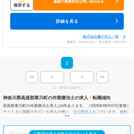
最新の募集状況を問い合わせる
保存する
詳細を見る
株式会社彙の求人一覧
更新日：2025/12/12 求人番号：9047874
1
<<
<
>
>>
（1～6件目を表示中）
神奈川県高座郡寒川町の作業療法士の求人・転職傾向
高座郡寒川町の作業療法士求人は6件あります。（2026年08月07日更新）
サイト上に掲載されている求人の他に、
非公開求人
もございます。
無料
転職支援サービス
にお申し込みいただくと、全求人からご希望条件に合
う求人を提案させていただきます。