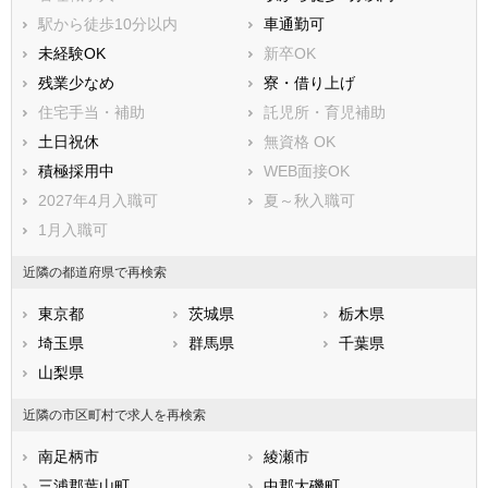
足柄上郡松田町
足柄上郡山北町
駅から徒歩10分以内
車通勤可
足柄上郡開成町
足柄下郡箱根町
未経験OK
新卒OK
足柄下郡真鶴町
足柄下郡湯河原町
残業少なめ
寮・借り上げ
愛甲郡愛川町
愛甲郡清川村
住宅手当・補助
託児所・育児補助
土日祝休
無資格 OK
積極採用中
WEB面接OK
2027年4月入職可
夏～秋入職可
1月入職可
近隣の都道府県で再検索
東京都
茨城県
栃木県
埼玉県
群馬県
千葉県
山梨県
近隣の市区町村で求人を再検索
南足柄市
綾瀬市
三浦郡葉山町
中郡大磯町