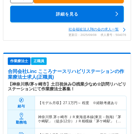
詳細を見る
社会福祉法人翔の会の求人一覧
更新日：2025/09/08 求人番号：504076
作業療法士
正職員
合同会社Linc こころナースリハビリステーション
の作
業療法士求人(正職員)
【神奈川県/茅ヶ崎市】土日祝休み◎残業少なめ☆訪問リハビリ
ステーションにて作業療法士募集！
【モデル月収】
27.1
万円～
程度 ※経験考慮あり
給与
神奈川県 茅ヶ崎市
ＪＲ東海道本線(東京－熱海)「茅
ケ崎駅」（徒歩12分）ＪＲ相模線「茅ケ崎駅」（徒
勤務地
歩12分）