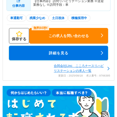
【仕事内容】 訪問リハビリテーション業務 ※送迎
業務なし ※訪問手段：車
仕事内容
車通勤可
残業少なめ
土日祝休
積極採用中
この求人を問い合わせる
保存する
詳細を見る
合同会社Linc こころナースリハビ
リステーションの求人一覧
更新日：2025/08/18 求人番号：9766395