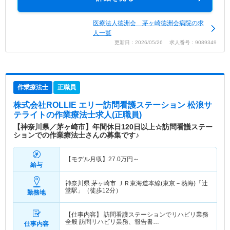
医療法人徳洲会 茅ヶ崎徳洲会病院の求
人一覧
更新日：2026/05/26 求人番号：9089349
作業療法士
正職員
株式会社ROLLIE エリー訪問看護ステーション 松浪サ
テライト
の作業療法士求人(正職員)
【神奈川県／茅ヶ崎市】年間休日120日以上☆訪問看護ステー
ションでの作業療法士さんの募集です♪
【モデル月収】
27.0
万円～
給与
神奈川県 茅ヶ崎市
ＪＲ東海道本線(東京－熱海)「辻
堂駅」（徒歩12分）
勤務地
【仕事内容】 訪問看護ステーションでリハビリ業務
全般 訪問リハビリ業務、報告書…
仕事内容