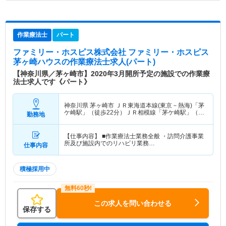
作業療法士
パート
ファミリー・ホスピス株式会社 ファミリー・ホスピス
茅ヶ崎ハウス
の作業療法士求人(パート)
【神奈川県／茅ヶ崎市】2020年3月開所予定の施設での作業療
法士求人です《パート》
神奈川県 茅ヶ崎市
ＪＲ東海道本線(東京－熱海)「茅
ケ崎駅」（徒歩22分）ＪＲ相模線「茅ケ崎駅」（徒
勤務地
歩22分） 他
【仕事内容】 ■作業療法士業務全般 ・訪問介護事業
所及び施設内でのリハビリ業務…
仕事内容
積極採用中
この求人を問い合わせる
保存する