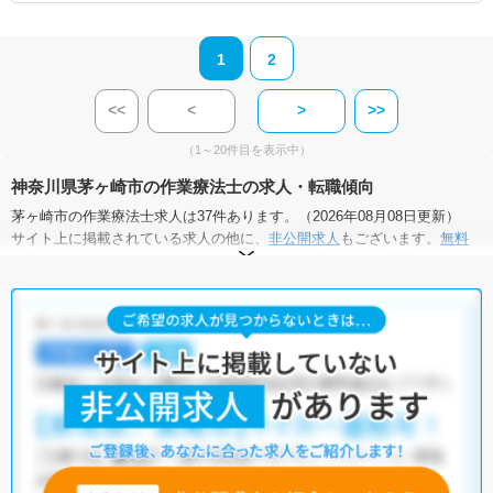
1
2
<<
<
>
>>
（1～20件目を表示中）
神奈川県茅ヶ崎市の作業療法士の求人・転職傾向
茅ヶ崎市の作業療法士求人は37件あります。（2026年08月08日更新）
サイト上に掲載されている求人の他に、
非公開求人
もございます。
無料
転職支援サービス
にお申し込みいただくと、全求人からご希望条件に合
う求人を提案させていただきます。
茅ヶ崎市の作業療法士求人では以下のような条件が人気です。
・
土日祝休
・
積極採用中
・
新卒OK
・
正社員(正職員)
・
病院
・
クリニック
・
介護福祉施設
・
訪問リハビリ(在宅医療)
・
小児リハビ
リ
・
保育園
他の条件でも人気の求人がございますので、「こだわり条件」から検索
いただくか、お気軽にお問い合わせください。
全国の作業療法士求人
から検索いただくことも可能です。