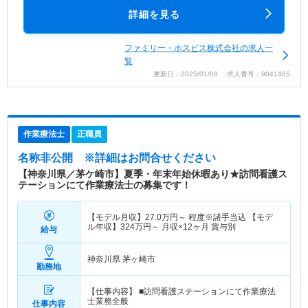
詳細を見る
ファミリー・ホスピス株式会社の求人一
覧
更新日：2025/01/08 求人番号：9041465
作業療法士
正職員
名称非公開
※詳細はお問合せください
【神奈川県／茅ケ崎市】夏季・年末年始休暇あり★訪問看護ス
テーションにて作業療法士の募集です！
【モデル月収】
27.0
万円～
程度※諸手当込 【モデ
ル年収】
324
万円～
月収×12ヶ月 賞与別
給与
神奈川県 茅ヶ崎市
勤務地
【仕事内容】 ■訪問看護ステーションにて作業療法
士業務全般
仕事内容