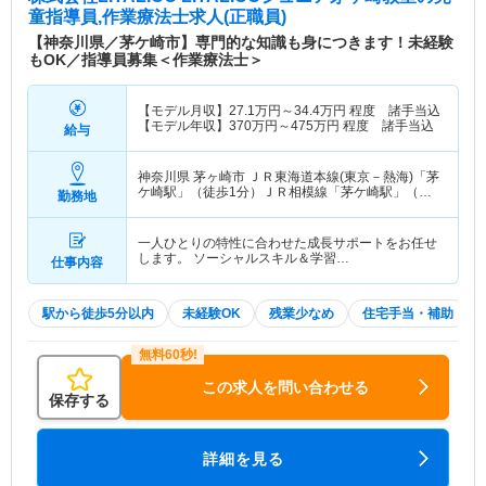
童指導員,作業療法士求人(正職員)
【神奈川県／茅ケ崎市】専門的な知識も身につきます！未経験
もOK／指導員募集＜作業療法士＞
【モデル月収】
27.1
万円～
34.4
万円
程度 諸手当込
【モデル年収】
370
万円～
475
万円
程度 諸手当込
給与
神奈川県 茅ヶ崎市
ＪＲ東海道本線(東京－熱海)「茅
ケ崎駅」（徒歩1分）ＪＲ相模線「茅ケ崎駅」（徒
勤務地
歩1分）
一人ひとりの特性に合わせた成長サポートをお任せ
します。 ソーシャルスキル＆学習…
仕事内容
駅から徒歩5分以内
未経験OK
残業少なめ
住宅手当・補助
この求人を問い合わせる
保存する
詳細を見る