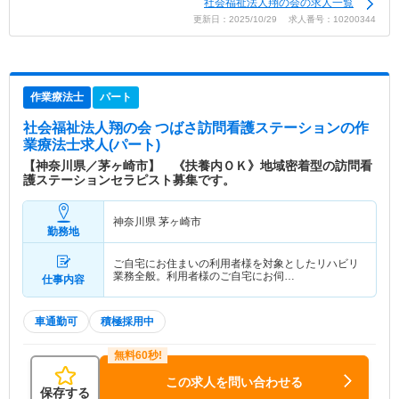
社会福祉法人翔の会の求人一覧
更新日：2025/10/29 求人番号：10200344
作業療法士
パート
社会福祉法人翔の会 つばさ訪問看護ステーション
の作
業療法士求人(パート)
【神奈川県／茅ヶ崎市】 《扶養内ＯＫ》地域密着型の訪問看
護ステーションセラピスト募集です。
神奈川県 茅ヶ崎市
勤務地
ご自宅にお住まいの利用者様を対象としたリハビリ
業務全般。利用者様のご自宅にお伺…
仕事内容
車通勤可
積極採用中
この求人を問い合わせる
保存する