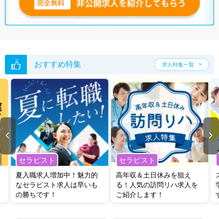
無料転職支援サービス
にお申し込みいただくと、ご希望条件をヒアリン
グした上で求人をご提案いたします。
ご希望条件がまだ定まっていない方は
人気の希望条件をピックアップし
た求人特集
をぜひご活用ください。
転職支援の他、情報収集や募集状況の確認も、お気軽にご相談くださ
い。
おすすめ特集
求人特集一覧
セラピスト
セラピスト
夏入職求人増加中！魅力的
高年収＆土日休みを狙え
なセラピスト求人は早いも
る！人気の訪問リハ求人を
の勝ちです！
ご紹介します！