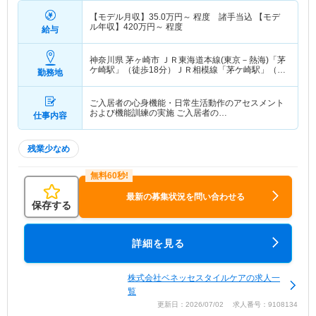
【モデル月収】
35.0
万円～
程度 諸手当込 【モデ
ル年収】
420
万円～
程度
給与
神奈川県 茅ヶ崎市
ＪＲ東海道本線(東京－熱海)「茅
ケ崎駅」（徒歩18分）ＪＲ相模線「茅ケ崎駅」（徒
勤務地
歩18分）
ご入居者の心身機能・日常生活動作のアセスメント
および機能訓練の実施 ご入居者の…
仕事内容
残業少なめ
最新の募集状況を問い合わせる
保存する
詳細を見る
株式会社ベネッセスタイルケアの求人一
覧
更新日：2026/07/02 求人番号：9108134