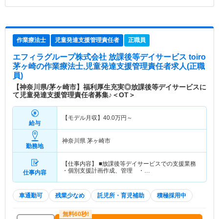
作業療法士
児童発達支援管理責任者
正職員
エフィラグループ株式会社 放課後等デイサービス toiro
茅ヶ崎
の作業療法士,児童発達支援管理責任者求人(正職
員)
【神奈川県/茅ヶ崎市】福利厚生充実◎放課後等デイサービスに
て児童発達支援管理責任者募集♪＜OT＞
【モデル月収】
40.0
万円～
給与
神奈川県 茅ヶ崎市
勤務地
【仕事内容】 ■放課後等デイサービスでの支援業務
・個別支援計画作成、管理 ・…
仕事内容
車通勤可
残業少なめ
託児所・育児補助
積極採用中