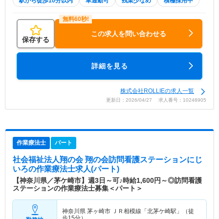
駅から徒歩10分以内
車通勤可
残業少なめ
積極採用中
この求人を問い合わせる
保存する
詳細を見る
株式会社ROLLIEの求人一覧
更新日：2026/04/27 求人番号：10248905
作業療法士
パート
社会福祉法人翔の会 翔の会訪問看護ステーションにじ
いろ
の作業療法士求人(パート)
【神奈川県／茅ケ崎市】週3日～可♪時給1,600円～◎訪問看護
ステーションの作業療法士募集＜パート＞
神奈川県 茅ヶ崎市
ＪＲ相模線「北茅ケ崎駅」（徒
歩15分）