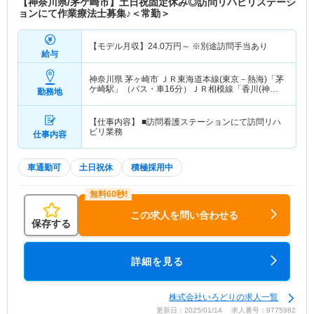
【神奈川県/茅ケ崎市】土日祝固定休み◎訪問リハビリステーシ
ョンにて作業療法士募集♪＜常勤＞
【モデル月収】
24.0
万円～
※別途訪問手当あり
給与
神奈川県 茅ヶ崎市
ＪＲ東海道本線(東京－熱海)「茅
ケ崎駅」（バス・車16分）ＪＲ相模線「香川(神奈
勤務地
川)駅」（バス・車7分） 他
【仕事内容】 ■訪問看護ステーションにて訪問リハ
ビリ業務
仕事内容
車通勤可
土日祝休
積極採用中
この求人を問い合わせる
保存する
詳細を見る
株式会社いろどりの求人一覧
更新日：2025/01/14 求人番号：9775982