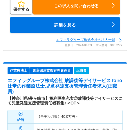
この求人を問い合わせる
保存する
詳細を見る
エフィラグループ株式会社の求人一覧
更新日：2024/06/03 求人番号：9837277
作業療法士
児童発達支援管理責任者
正職員
エフィラグループ株式会社 放課後等デイサービス toiro
辻堂
の作業療法士,児童発達支援管理責任者求人(正職
員)
【神奈川県/茅ヶ崎市】福利厚生充実◎放課後等デイサービスに
て児童発達支援管理責任者募集♪＜OT＞
【モデル月収】
40.0
万円～
給与