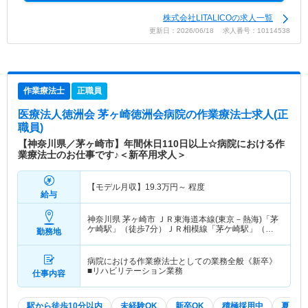
株式会社LITALICOの求人一覧
更新日：2026/06/18 求人番号：10114538
作業療法士
正職員
医療法人徳洲会 茅ヶ崎徳洲会病院
の作業療法士求人(正
職員)
【神奈川県／茅ヶ崎市】年間休日110日以上☆病院における作
業療法士のお仕事です♪＜新卒用求人＞
【モデル月収】
19.3
万円～
程度
給与
神奈川県 茅ヶ崎市
ＪＲ東海道本線(東京－熱海)「茅
ケ崎駅」（徒歩7分）ＪＲ相模線「茅ケ崎駅」（徒
勤務地
歩7分）
病院における作業療法士としての業務全般《新卒》
■リハビリテーション業務
仕事内容
駅から徒歩10分以内
未経験OK
新卒OK
積極採用中
夏～秋