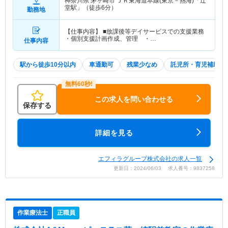
神奈川県 茅ヶ崎市
ＪＲ東海道本線(東京－熱海)「辻
堂駅」（徒歩6分）
勤務地
【仕事内容】 ■放課後等デイサービスでの支援業務
・個別支援計画作成、管理 ・…
仕事内容
駅から徒歩10分以内
車通勤可
残業少なめ
託児所・育児補助
この求人を問い合わせる
保存する
詳細を見る
エフィラグループ株式会社の求人一覧
更新日：2024/06/03 求人番号：9837258
作業療法士
正職員