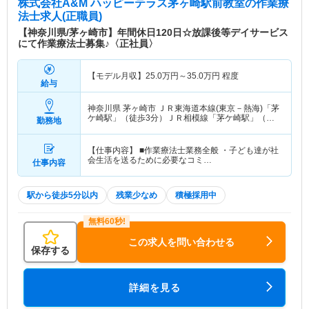
株式会社A&M ハッピーテラス茅ヶ崎駅前教室
の作業療
法士求人(正職員)
【神奈川県/茅ヶ崎市】年間休日120日☆放課後等デイサービス
にて作業療法士募集♪〈正社員〉
【モデル月収】
25.0
万円～
35.0
万円
程度
給与
神奈川県 茅ヶ崎市
ＪＲ東海道本線(東京－熱海)「茅
ケ崎駅」（徒歩3分）ＪＲ相模線「茅ケ崎駅」（徒
勤務地
歩3分）
【仕事内容】 ■作業療法士業務全般 ・子ども達が社
会生活を送るために必要なコミ…
仕事内容
駅から徒歩5分以内
残業少なめ
積極採用中
この求人を問い合わせる
保存する
詳細を見る