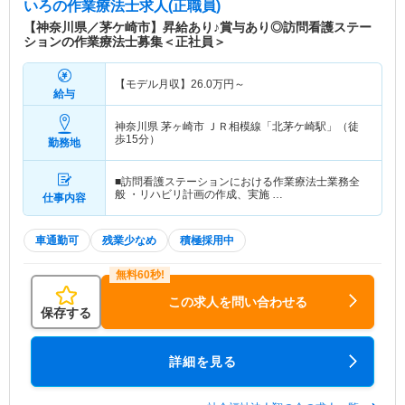
いろ
の作業療法士求人(正職員)
【神奈川県／茅ケ崎市】昇給あり♪賞与あり◎訪問看護ステー
ションの作業療法士募集＜正社員＞
【モデル月収】
26.0
万円～
給与
神奈川県 茅ヶ崎市
ＪＲ相模線「北茅ケ崎駅」（徒
歩15分）
勤務地
■訪問看護ステーションにおける作業療法士業務全
般 ・リハビリ計画の作成、実施 …
仕事内容
車通勤可
残業少なめ
積極採用中
この求人を問い合わせる
保存する
詳細を見る