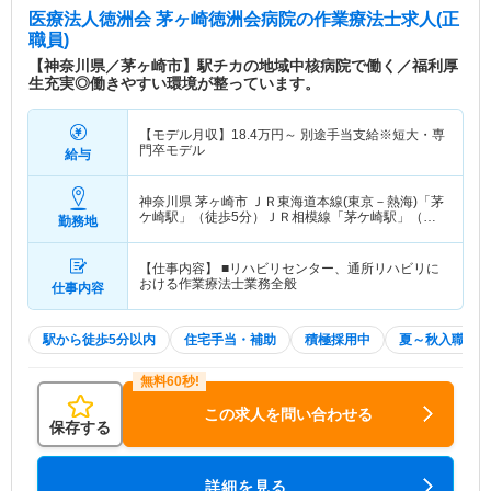
医療法人徳洲会 茅ヶ崎徳洲会病院
の作業療法士求人(正
職員)
【神奈川県／茅ヶ崎市】駅チカの地域中核病院で働く／福利厚
生充実◎働きやすい環境が整っています。
【モデル月収】
18.4
万円～
別途手当支給※短大・専
門卒モデル
給与
神奈川県 茅ヶ崎市
ＪＲ東海道本線(東京－熱海)「茅
ケ崎駅」（徒歩5分）ＪＲ相模線「茅ケ崎駅」（徒
勤務地
歩5分）
【仕事内容】 ■リハビリセンター、通所リハビリに
おける作業療法士業務全般
仕事内容
駅から徒歩5分以内
住宅手当・補助
積極採用中
夏～秋入職可
この求人を問い合わせる
保存する
詳細を見る