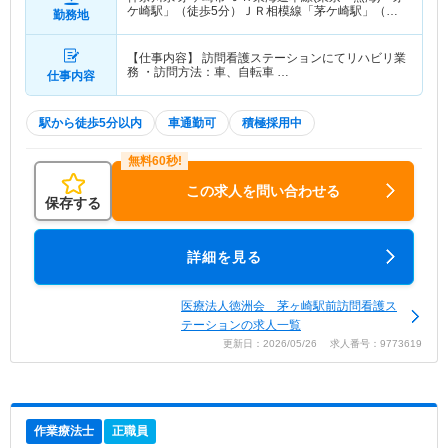
ケ崎駅」（徒歩5分）ＪＲ相模線「茅ケ崎駅」（徒
勤務地
歩5分）
【仕事内容】 訪問看護ステーションにてリハビリ業
務 ・訪問方法：車、自転車 …
仕事内容
駅から徒歩5分以内
車通勤可
積極採用中
この求人を問い合わせる
保存する
詳細を見る
医療法人徳洲会 茅ヶ崎駅前訪問看護ス
テーションの求人一覧
更新日：2026/05/26 求人番号：9773619
作業療法士
正職員