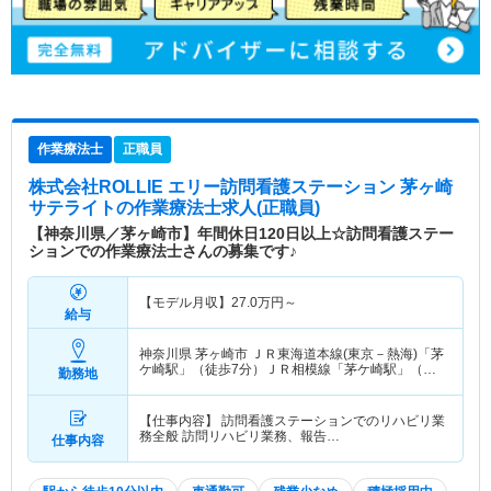
作業療法士
正職員
株式会社ROLLIE エリー訪問看護ステーション 茅ヶ崎
サテライト
の作業療法士求人(正職員)
【神奈川県／茅ヶ崎市】年間休日120日以上☆訪問看護ステー
ションでの作業療法士さんの募集です♪
【モデル月収】
27.0
万円～
給与
神奈川県 茅ヶ崎市
ＪＲ東海道本線(東京－熱海)「茅
ケ崎駅」（徒歩7分）ＪＲ相模線「茅ケ崎駅」（徒
勤務地
歩7分）
【仕事内容】 訪問看護ステーションでのリハビリ業
務全般 訪問リハビリ業務、報告…
仕事内容