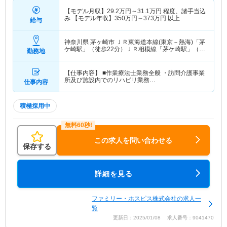
【モデル月収】
29.2
万円～
31.1
万円
程度、諸手当込
み 【モデル年収】
350
万円～
373
万円
以上
給与
神奈川県 茅ヶ崎市
ＪＲ東海道本線(東京－熱海)「茅
ケ崎駅」（徒歩22分）ＪＲ相模線「茅ケ崎駅」（徒
勤務地
歩22分） 他
【仕事内容】 ■作業療法士業務全般 ・訪問介護事業
所及び施設内でのリハビリ業務…
仕事内容
積極採用中
この求人を問い合わせる
保存する
詳細を見る
ファミリー・ホスピス株式会社の求人一
覧
更新日：2025/01/08 求人番号：9041470