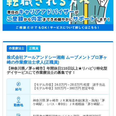
作業療法士
正職員
株式会社アールアンドシー湘南 ムーブメントプロ茅ヶ
崎
の作業療法士求人(正職員)
【神奈川県／茅ヶ崎市】年間休日110日以上★リハビリ特化型
デイサービスにて作業療法士の募集です！
【モデル月収】
24.0
万円～
28.0
万円
程度 諸手当込
【モデル年収】
320
万円～
380
万円
想定年収
給与
神奈川県 茅ヶ崎市
ＪＲ東海道本線(東京－熱海)「茅
ケ崎駅」（バス・車9分）ＪＲ相模線「茅ケ崎駅」
勤務地
（バス・車9分）