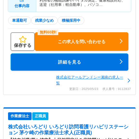
利用者の機能訓練やバイタル測定、健康相談対応、
送迎（社用車：軽自動車）、パソコ…
仕事内容
車通勤可
残業少なめ
積極採用中
この求人を問い合わせる
保存する
詳細を見る
株式会社アールアンドシー湘南の求人一
覧
更新日：2025/05/23 求人番号：9112837
作業療法士
正職員
株式会社いろどり いろどり訪問看護リハビリステーシ
ョン 茅ケ崎
の作業療法士求人(正職員)