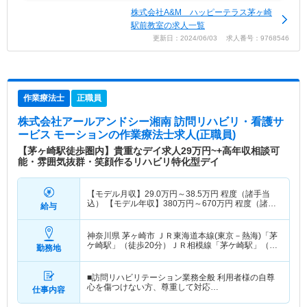
株式会社A&M ハッピーテラス茅ヶ崎
駅前教室の求人一覧
更新日：2024/06/03 求人番号：9768546
作業療法士
正職員
株式会社アールアンドシー湘南 訪問リハビリ・看護サ
ービス モーション
の作業療法士求人(正職員)
【茅ヶ崎駅徒歩圏内】貴重なデイ求人29万円~+高年収相談可
能・雰囲気抜群・笑顔作るリハビリ特化型デイ
【モデル月収】
29.0
万円～
38.5
万円
程度（諸手当
込） 【モデル年収】
380
万円～
670
万円
程度（諸手
給与
当込）
神奈川県 茅ヶ崎市
ＪＲ東海道本線(東京－熱海)「茅
ケ崎駅」（徒歩20分）ＪＲ相模線「茅ケ崎駅」（徒
勤務地
歩20分）
■訪問リハビリテーション業務全般 利用者様の自尊
心を傷つけない方、尊重して対応…
仕事内容