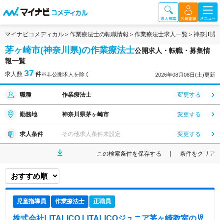
マイナビコメディカル
作業療法士の転職情報
作業療法士求人一覧
神奈川県
茅ヶ崎市(神奈川県)の作業療法士
公開求人・転職・募集情
報一覧
37
求人数
件
※非公開求人を除く
2026年08月08日(土)更新
職種
作業療法士
変更する
勤務地
神奈川県茅ヶ崎市
変更する
求人条件
その他求人条件未設定
変更する
この検索条件を保存する
条件をクリア
児童指導員
作業療法士
正職員
株式会社LITALICO LITALICOジュニア茅ヶ崎教室
の児