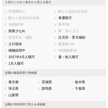
大和市
伊勢原市
人気のこだわり条件から求人を探す
海老名市
座間市
管理職求人
駅から徒歩5分以内
南足柄市
綾瀬市
駅から徒歩10分以内
車通勤可
三浦郡葉山町
高座郡寒川町
未経験OK
新卒OK
中郡大磯町
中郡二宮町
残業少なめ
寮・借り上げ
足柄上郡中井町
足柄上郡大井町
住宅手当・補助
託児所・育児補助
足柄上郡松田町
足柄上郡山北町
土日祝休
無資格 OK
足柄上郡開成町
足柄下郡箱根町
積極採用中
WEB面接OK
足柄下郡真鶴町
足柄下郡湯河原町
2027年4月入職可
夏～秋入職可
愛甲郡愛川町
愛甲郡清川村
1月入職可
近隣の都道府県で再検索
東京都
茨城県
栃木県
埼玉県
群馬県
千葉県
山梨県
近隣の市区町村で求人を再検索