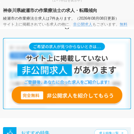
（1～7件目を表示中）
神奈川県綾瀬市の作業療法士の求人・転職傾向
綾瀬市の作業療法士求人は7件あります。（2026年08月08日更新）
サイト上に掲載されている求人の他に、
非公開求人
もございます。
無料
転職支援サービス
にお申し込みいただくと、全求人からご希望条件に合
う求人を提案させていただきます。
綾瀬市の作業療法士求人では以下のような条件が人気です。
・
土日祝休
・
積極採用中
・
残業少なめ
・
正社員(正職員)
・
クリニ
ック
・
介護福祉施設
・
訪問リハビリ(在宅医療)
他の条件でも人気の求人がございますので、「こだわり条件」から検索
いただくか、お気軽にお問い合わせください。
全国の作業療法士求人
から検索いただくことも可能です。
無料転職支援サービス
にお申し込みいただくと、ご希望条件をヒアリン
グした上で求人をご提案いたします。
ご希望条件がまだ定まっていない方は
人気の希望条件をピックアップし
た求人特集
をぜひご活用ください。
転職支援の他、情報収集や募集状況の確認も、お気軽にご相談くださ
い。
おすすめ特集
求人特集一覧