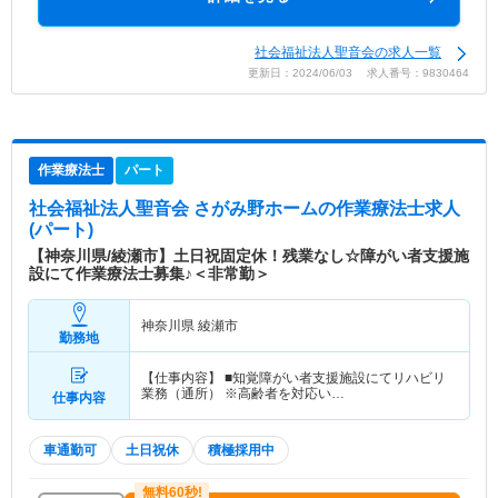
社会福祉法人聖音会の求人一覧
更新日：2024/06/03 求人番号：9830464
作業療法士
パート
社会福祉法人聖音会 さがみ野ホーム
の作業療法士求人
(パート)
【神奈川県/綾瀬市】土日祝固定休！残業なし☆障がい者支援施
設にて作業療法士募集♪＜非常勤＞
神奈川県 綾瀬市
勤務地
【仕事内容】 ■知覚障がい者支援施設にてリハビリ
業務（通所） ※高齢者を対応い…
仕事内容
車通勤可
土日祝休
積極採用中