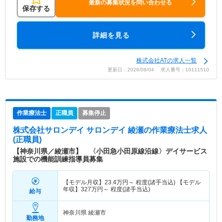
最新の募集状況を問い合わせる
保存する
詳細を見る
株式会社ATの求人一覧
更新日：2026/08/04 求人番号：10111510
作業療法士
正職員
募集停止
株式会社サロンデイ サロンデイ 綾瀬
の作業療法士求人
(正職員)
【神奈川県／綾瀬市】 〈小田急小田原線沿線〉デイサービス
施設での機能訓練指導員募集
【モデル月収】
23.4
万円～
程度(諸手当込) 【モデル
年収】
327
万円～
程度(諸手当込)
給与
神奈川県 綾瀬市
勤務地