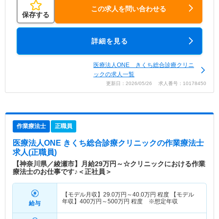
この求人を問い合わせる
保存する
詳細を見る
医療法人ONE きくち総合診療クリニ
ックの求人一覧
更新日：2026/05/26 求人番号：10178450
作業療法士
正職員
医療法人ONE きくち総合診療クリニック
の作業療法士
求人(正職員)
【神奈川県／綾瀬市】月給29万円～☆クリニックにおける作業
療法士のお仕事です♪＜正社員＞
【モデル月収】
29.0
万円～
40.0
万円
程度 【モデル
年収】
400
万円～
500
万円
程度 ※想定年収
給与