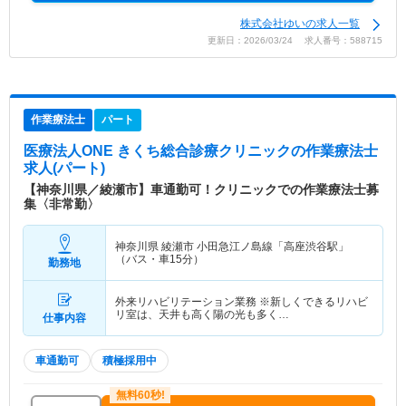
株式会社ゆいの求人一覧
更新日：2026/03/24 求人番号：588715
作業療法士
パート
医療法人ONE きくち総合診療クリニック
の作業療法士
求人(パート)
【神奈川県／綾瀬市】車通勤可！クリニックでの作業療法士募
集〈非常勤〉
神奈川県 綾瀬市
小田急江ノ島線「高座渋谷駅」
（バス・車15分）
勤務地
外来リハビリテーション業務 ※新しくできるリハビ
リ室は、天井も高く陽の光も多く…
仕事内容
車通勤可
積極採用中