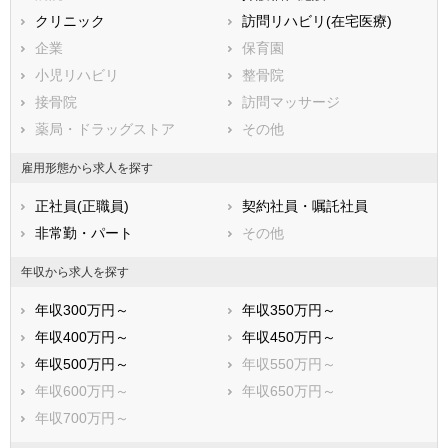
鹿児島県
横浜市栄区
クリニック
沖縄県
横浜市泉区
訪問リハビリ(在宅医療)
横浜市青葉区
企業
横浜市都筑区
保育園
川崎市すべて
小児リハビリ
整骨院
川崎市川崎区
接骨院
川崎市幸区
訪問マッサージ
川崎市中原区
薬局・ドラッグストア
川崎市高津区
その他
川崎市多摩区
川崎市宮前区
雇用形態から求人を探す
川崎市麻生区
正社員(正職員)
契約社員・嘱託社員
相模原市すべて
非常勤・パート
その他
相模原市緑区
相模原市中央区
相模原市南区
年収から求人を探す
市部
年収300万円～
年収350万円～
横須賀市
平塚市
年収400万円～
年収450万円～
鎌倉市
藤沢市
年収500万円～
年収550万円～
小田原市
茅ヶ崎市
年収600万円～
年収650万円～
逗子市
三浦市
年収700万円～
秦野市
厚木市