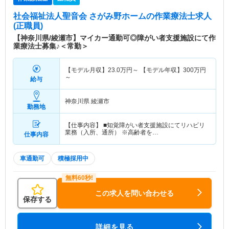
社会福祉法人聖音会 さがみ野ホーム
の作業療法士求人
(正職員)
【神奈川県/綾瀬市】マイカー通勤可◎障がい者支援施設にて作
業療法士募集♪＜常勤＞
【モデル月収】
23.0
万円～
【モデル年収】
300
万円
～
給与
神奈川県 綾瀬市
勤務地
【仕事内容】 ■知覚障がい者支援施設にてリハビリ
業務（入所、通所） ※高齢者を…
仕事内容
車通勤可
積極採用中
この求人を問い合わせる
保存する
詳細を見る