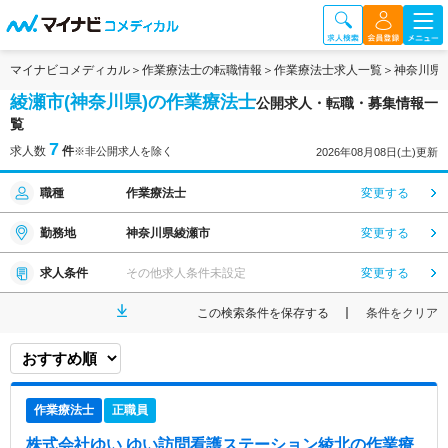
マイナビコメディカル
作業療法士の転職情報
作業療法士求人一覧
神奈川県
綾瀬市(神奈川県)の作業療法士
公開求人・転職・募集情報一
覧
7
求人数
件
※非公開求人を除く
2026年08月08日(土)更新
職種
作業療法士
変更する
勤務地
神奈川県綾瀬市
変更する
求人条件
その他求人条件未設定
変更する
この検索条件を保存する
条件をクリア
作業療法士
正職員
株式会社ゆい ゆい訪問看護ステーション綾北
の作業療