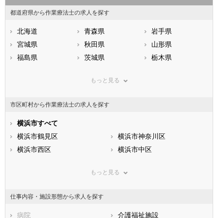
都道府県から作業療法士の求人を探す
北海道
青森県
岩手県
宮城県
秋田県
山形県
福島県
茨城県
栃木県
群馬県
埼玉県
千葉県
もっと見る
東京都
神奈川県
新潟県
山梨県
長野県
富山県
市区町村から作業療法士の求人を探す
石川県
福井県
岐阜県
静岡県
横浜市すべて
愛知県
三重県
滋賀県
横浜市鶴見区
京都府
横浜市神奈川区
大阪府
兵庫県
横浜市西区
奈良県
横浜市中区
和歌山県
鳥取県
横浜市南区
島根県
横浜市保土ケ谷区
岡山県
もっと見る
広島県
横浜市磯子区
山口県
横浜市金沢区
徳島県
香川県
横浜市港北区
愛媛県
横浜市戸塚区
高知県
仕事内容・施設形態から求人を探す
福岡県
横浜市港南区
佐賀県
横浜市旭区
長崎県
熊本県
横浜市緑区
病院
大分県
横浜市瀬谷区
介護福祉施設
宮崎県