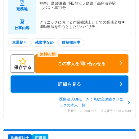
神奈川県 綾瀬市
小田急江ノ島線「高座渋谷駅」
（バス・車11分）
勤務地
クリニックにおける作業療法士としての業務全般 ■
運動療法を中心としたリハビリテ…
仕事内容
車通勤可
残業少なめ
積極採用中
この求人を問い合わせる
保存する
詳細を見る
医療法人ONE きくち総合診療クリニ
ックの求人一覧
更新日：2025/07/25 求人番号：10178839
作業療法士
正職員