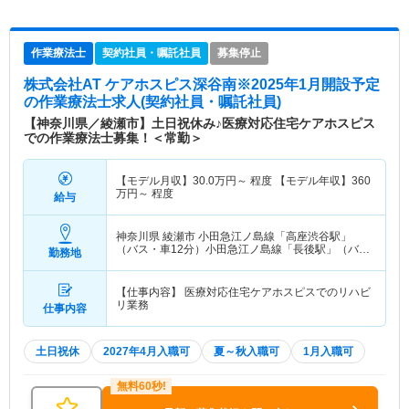
作業療法士
契約社員・嘱託社員
募集停止
株式会社AT ケアホスピス深谷南※2025年1月開設予定
の作業療法士求人(契約社員・嘱託社員)
【神奈川県／綾瀬市】土日祝休み♪医療対応住宅ケアホスピス
での作業療法士募集！＜常勤＞
【モデル月収】
30.0
万円～
程度 【モデル年収】
360
万円～
程度
給与
神奈川県 綾瀬市
小田急江ノ島線「高座渋谷駅」
（バス・車12分）小田急江ノ島線「長後駅」（バ
勤務地
ス・車20分）
【仕事内容】 医療対応住宅ケアホスピスでのリハビ
リ業務
仕事内容
土日祝休
2027年4月入職可
夏～秋入職可
1月入職可