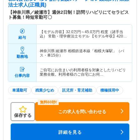
法士求人(正職員)
【神奈川県／綾瀬市】週休2日制！訪問リハビリにてセラピス
ト募集！時短常勤可〇
【モデル月収】
32.0
万円～
45.0
万円
程度（諸手当
込） 常勤・理学療法士モデル 【モデル年収】
420
万
給与
円～
480
万円
程度（諸手当込） 常勤・理学療法士モ
デル
神奈川県 綾瀬市
相模鉄道本線「相模大塚駅」（バ
ス・車15分）
勤務地
ご自宅にお住まいの利用者様を対象としたリハビリ
業務全般。利用者様のご自宅にお伺…
仕事内容
車通勤可
残業少なめ
託児所・育児補助
積極採用中
この求人を問い合わせる
保存する
詳細を見る