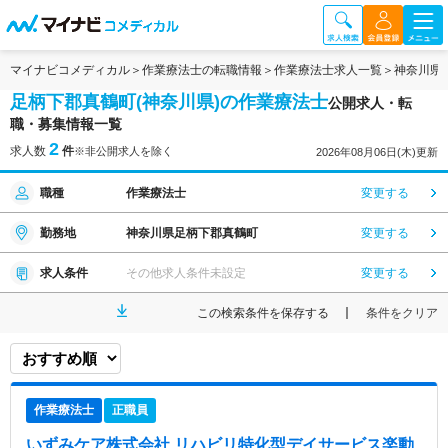
マイナビコメディカル
作業療法士の転職情報
作業療法士求人一覧
神奈川県
足柄下郡真鶴町(神奈川県)の作業療法士
公開求人・転
職・募集情報一覧
2
求人数
件
※非公開求人を除く
2026年08月06日(木)更新
職種
作業療法士
変更する
勤務地
神奈川県足柄下郡真鶴町
変更する
求人条件
その他求人条件未設定
変更する
この検索条件を保存する
条件をクリア
作業療法士
正職員
いずみケア株式会社 リハビリ特化型デイサービス楽動