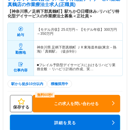
真鶴店
の作業療法士求人(正職員)
【神奈川県／足柄下郡真鶴町】駅ちか◎日曜休み♪リハビリ特
化型デイサービスの作業療法士募集＜正社員＞
【モデル月収】
25.0
万円～
【モデル年収】
300
万円
～
350
万円
給与
神奈川県 足柄下郡真鶴町
ＪＲ東海道本線(東京－熱
海)「真鶴駅」（徒歩9分）
勤務地
■フレイル予防型デイサービスにおけるリハビリ業
務全般 ・リハビリ計画の作成、実…
仕事内容
駅から徒歩10分以内
積極採用中
この求人を問い合わせる
保存する
詳細を見る