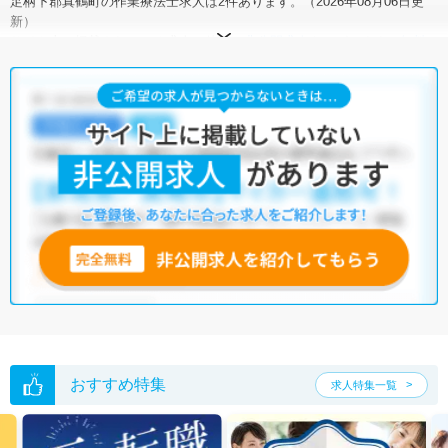
足柄下郡真鶴町の作業療法士求人は2件あります。（2026年08月06日更
新）
サイト上に掲載されている求人の他に、
非公開求人
もございます。
無料
転職支援サービス
にお申し込みいただくと、全求人からご希望条件に合
う求人を提案させていただきます。
足柄下郡真鶴町の作業療法士求人では以下のような条件が人気です。
・
積極採用中
・
正社員(正職員)
・
介護福祉施設
・
訪問リハビリ(在
宅医療)
他の条件でも人気の求人がございますので、「こだわり条件」から検索
いただくか、お気軽にお問い合わせください。
全国の作業療法士求人
から検索いただくことも可能です。
無料転職支援サービス
にお申し込みいただくと、ご希望条件をヒアリン
グした上で求人をご提案いたします。
ご希望条件がまだ定まっていない方は
人気の希望条件をピックアップし
た求人特集
をぜひご活用ください。
転職支援の他、情報収集や募集状況の確認も、お気軽にご相談くださ
い。
おすすめ特集
求人特集一覧