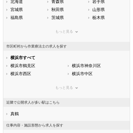
北海道
青森県
岩手県
宮城県
秋田県
山形県
福島県
茨城県
栃木県
群馬県
埼玉県
千葉県
もっと見る
東京都
神奈川県
新潟県
山梨県
長野県
富山県
市区町村から作業療法士の求人を探す
石川県
福井県
岐阜県
静岡県
横浜市すべて
愛知県
三重県
滋賀県
横浜市鶴見区
京都府
横浜市神奈川区
大阪府
兵庫県
横浜市西区
奈良県
横浜市中区
和歌山県
鳥取県
横浜市南区
島根県
横浜市保土ケ谷区
岡山県
もっと見る
広島県
横浜市磯子区
山口県
横浜市金沢区
徳島県
香川県
横浜市港北区
愛媛県
横浜市戸塚区
高知県
近隣で公開求人が多い駅はこちら
福岡県
横浜市港南区
佐賀県
横浜市旭区
長崎県
熊本県
横浜市緑区
真鶴
大分県
横浜市瀬谷区
宮崎県
鹿児島県
横浜市栄区
沖縄県
横浜市泉区
仕事内容・施設形態から求人を探す
横浜市青葉区
横浜市都筑区