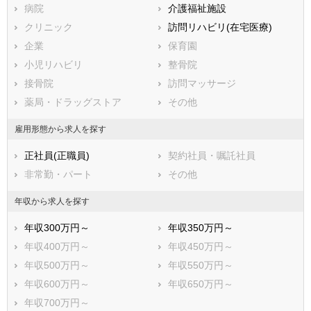
病院
介護福祉施設
川崎市すべて
クリニック
訪問リハビリ(在宅医療)
川崎市川崎区
川崎市幸区
企業
保育園
川崎市中原区
川崎市高津区
小児リハビリ
整骨院
川崎市多摩区
川崎市宮前区
接骨院
訪問マッサージ
川崎市麻生区
薬局・ドラッグストア
その他
相模原市すべて
相模原市緑区
相模原市中央区
雇用形態から求人を探す
相模原市南区
正社員(正職員)
契約社員・嘱託社員
市部
非常勤・パート
その他
横須賀市
平塚市
鎌倉市
藤沢市
年収から求人を探す
小田原市
茅ヶ崎市
年収300万円～
年収350万円～
逗子市
三浦市
年収400万円～
年収450万円～
秦野市
厚木市
年収500万円～
年収550万円～
大和市
伊勢原市
年収600万円～
年収650万円～
海老名市
座間市
年収700万円～
南足柄市
綾瀬市