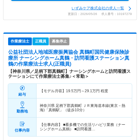
いずみケア株式会社の求人一覧
更新日：2026/05/26 求人番号：10197279
作業療法士
正職員
募集停止
公益社団法人地域医療振興協会 真鶴町国民健康保険診
療所 ナーシングホーム真鶴・訪問看護ステーション真
鶴
の作業療法士求人(正職員)
【神奈川県／足柄下郡真鶴町】ナーシングホームと訪問看護ス
テーションにて作業療法士募集♪＜常勤＞
【モデル月収】
19.5
万円～
29.1
万円
程度
給与
神奈川県 足柄下郡真鶴町
ＪＲ東海道本線(東京－熱
海)「真鶴駅」（徒歩10分）
勤務地
【仕事内容】 ■看多機での生活リハビリ業務（ナー
シングホーム真鶴） ■訪問看護…
仕事内容