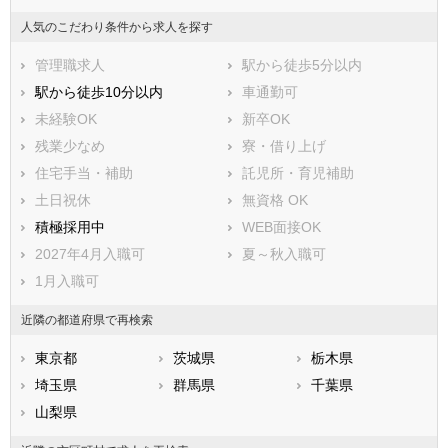
三浦郡葉山町
高座郡寒川町
人気のこだわり条件から求人を探す
中郡大磯町
中郡二宮町
管理職求人
駅から徒歩5分以内
足柄上郡中井町
足柄上郡大井町
駅から徒歩10分以内
車通勤可
足柄上郡松田町
足柄上郡山北町
未経験OK
新卒OK
足柄上郡開成町
足柄下郡箱根町
残業少なめ
寮・借り上げ
足柄下郡真鶴町
足柄下郡湯河原町
住宅手当・補助
託児所・育児補助
愛甲郡愛川町
愛甲郡清川村
土日祝休
無資格 OK
積極採用中
WEB面接OK
2027年4月入職可
夏～秋入職可
1月入職可
近隣の都道府県で再検索
東京都
茨城県
栃木県
埼玉県
群馬県
千葉県
山梨県