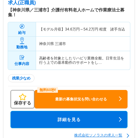
求人(正職員)
【神奈川県／三浦市】介護付有料老人ホームで作業療法士募
集！
【モデル月収】
34.6
万円～
54.2
万円
程度 諸手当込
給与
神奈川県 三浦市
勤務地
高齢者を対象としたリハビリ業務全般。日常生活を
行う上での基本動作のサポートをし…
仕事内容
残業少なめ
最新の募集状況を問い合わせる
保存する
詳細を見る
株式会社ソノラスの求人一覧