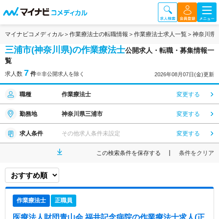
マイナビコメディカル
作業療法士の転職情報
作業療法士求人一覧
神奈川県
三浦市(神奈川県)の作業療法士
公開求人・転職・募集情報一
覧
7
求人数
件
※非公開求人を除く
2026年08月07日(金)更新
職種
作業療法士
変更する
勤務地
神奈川県三浦市
変更する
求人条件
その他求人条件未設定
変更する
この検索条件を保存する
条件をクリア
作業療法士
正職員
医療法人財団青山会 福井記念病院
の作業療法士求人(正