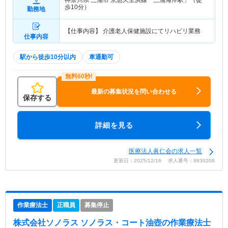
神奈川県 三浦市
京急久里浜線「三浦海岸駅」（徒
歩10分）
勤務地
【仕事内容】 介護老人保健施設にてリハビリ業務
仕事内容
駅から徒歩10分以内
車通勤可
最新の募集状況を問い合わせる
保存する
詳細を見る
医療法人眞仁会の求人一覧
更新日：2025/12/16 求人番号：9830208
作業療法士
正職員
募集停止
株式会社ソノラス ソノラス・コート油壺
の作業療法士