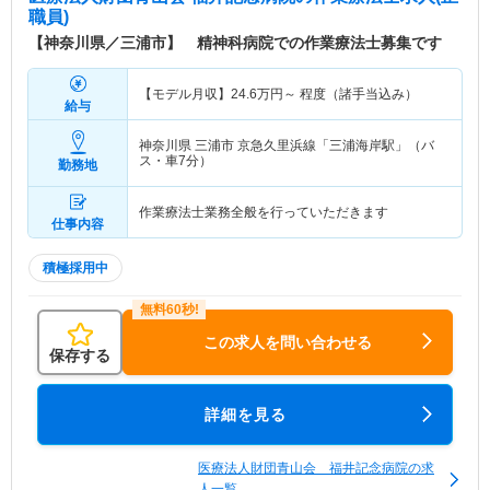
職員)
【神奈川県／三浦市】 精神科病院での作業療法士募集です
【モデル月収】
24.6
万円～
程度（諸手当込み）
給与
神奈川県 三浦市
京急久里浜線「三浦海岸駅」（バ
ス・車7分）
勤務地
作業療法士業務全般を行っていただきます
仕事内容
積極採用中
この求人を問い合わせる
保存する
詳細を見る
医療法人財団青山会 福井記念病院の求
人一覧