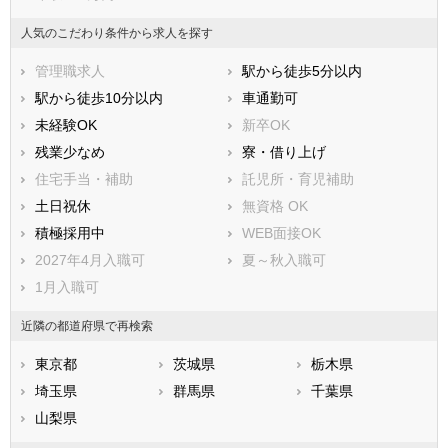
南足柄市
綾瀬市
三浦郡葉山町
高座郡寒川町
人気のこだわり条件から求人を探す
中郡大磯町
中郡二宮町
管理職求人
駅から徒歩5分以内
足柄上郡中井町
足柄上郡大井町
駅から徒歩10分以内
車通勤可
足柄上郡松田町
足柄上郡山北町
未経験OK
新卒OK
足柄上郡開成町
足柄下郡箱根町
残業少なめ
寮・借り上げ
足柄下郡真鶴町
足柄下郡湯河原町
住宅手当・補助
託児所・育児補助
愛甲郡愛川町
愛甲郡清川村
土日祝休
無資格 OK
積極採用中
WEB面接OK
2027年4月入職可
夏～秋入職可
1月入職可
近隣の都道府県で再検索
東京都
茨城県
栃木県
埼玉県
群馬県
千葉県
山梨県