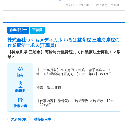
更新日：2026/03/23 求人番号：714033
作業療法士
正職員
株式会社つくもメディカル いろは整骨院 三浦海岸院
の
作業療法士求人(正職員)
【神奈川県/三浦市】高給与☆整骨院にて作業療法士募集！＜常
勤＞
【モデル月収】
30.0
万円～
程度 諸手当込み 中
途 ※前職給与保証あり 【モデル年収】
360
万円～
給与
程度 諸手当込み
神奈川県 三浦市
勤務地
【仕事内容】 整骨院にて施術業務 ※施術数：10名
～20名/日
仕事内容
未経験OK
積極採用中