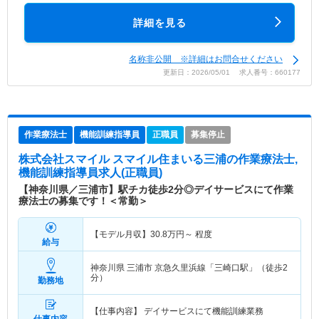
詳細を見る
名称非公開 ※詳細はお問合せください
更新日：2026/05/01 求人番号：660177
作業療法士
機能訓練指導員
正職員
募集停止
株式会社スマイル スマイル住まいる三浦
の作業療法士,
機能訓練指導員求人(正職員)
【神奈川県／三浦市】駅チカ徒歩2分◎デイサービスにて作業
療法士の募集です！＜常勤＞
【モデル月収】
30.8
万円～
程度
給与
神奈川県 三浦市
京急久里浜線「三崎口駅」（徒歩2
分）
勤務地
【仕事内容】 デイサービスにて機能訓練業務