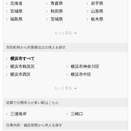
北海道
青森県
岩手県
宮城県
秋田県
山形県
福島県
茨城県
栃木県
群馬県
埼玉県
千葉県
もっと見る
東京都
神奈川県
新潟県
山梨県
長野県
富山県
市区町村から作業療法士の求人を探す
石川県
福井県
岐阜県
静岡県
横浜市すべて
愛知県
三重県
滋賀県
横浜市鶴見区
京都府
横浜市神奈川区
大阪府
兵庫県
横浜市西区
奈良県
横浜市中区
和歌山県
鳥取県
横浜市南区
島根県
横浜市保土ケ谷区
岡山県
もっと見る
広島県
横浜市磯子区
山口県
横浜市金沢区
徳島県
香川県
横浜市港北区
愛媛県
横浜市戸塚区
高知県
近隣で公開求人が多い駅はこちら
福岡県
横浜市港南区
佐賀県
横浜市旭区
長崎県
熊本県
横浜市緑区
三浦海岸
大分県
横浜市瀬谷区
三崎口
宮崎県
鹿児島県
横浜市栄区
沖縄県
横浜市泉区
仕事内容・施設形態から求人を探す
横浜市青葉区
横浜市都筑区