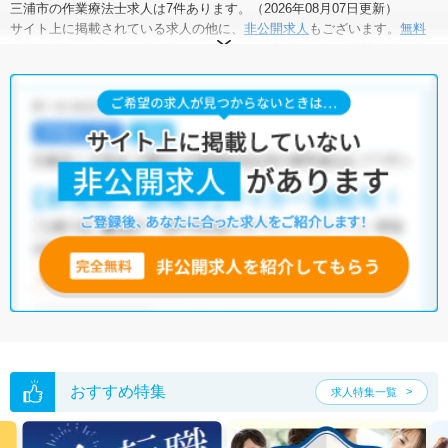
三浦市の作業療法士求人は7件あります。（2026年08月07日更新）
サイト上に掲載されている求人の他に、
非公開求人
もございます。
無料
転職支援サービス
にお申し込みいただくと、全求人からご希望条件に合
う求人を提案させていただきます。
三浦市の作業療法士求人では以下のような条件が人気です。
・
土日祝休
・
積極採用中
・
残業少なめ
・
正社員(正職員)
・
病
院
・
介護福祉施設
・
整骨院
・
その他
他の条件でも人気の求人がございますので、「こだわり条件」から検索
いただくか、お気軽にお問い合わせください。
全国の作業療法士求人
から検索いただくことも可能です。
無料転職支援サービス
にお申し込みいただくと、ご希望条件をヒアリン
グした上で求人をご提案いたします。
ご希望条件がまだ定まっていない方は
人気の希望条件をピックアップし
た求人特集
をぜひご活用ください。
転職支援の他、情報収集や募集状況の確認も、お気軽にご相談くださ
い。
おすすめ特集
求人特集一覧