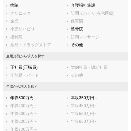
病院
介護福祉施設
川崎市すべて
クリニック
訪問リハビリ(在宅医療)
川崎市川崎区
川崎市幸区
企業
保育園
川崎市中原区
川崎市高津区
小児リハビリ
整骨院
川崎市多摩区
川崎市宮前区
接骨院
訪問マッサージ
川崎市麻生区
薬局・ドラッグストア
その他
相模原市すべて
相模原市緑区
相模原市中央区
雇用形態から求人を探す
相模原市南区
正社員(正職員)
契約社員・嘱託社員
市部
非常勤・パート
その他
横須賀市
平塚市
鎌倉市
藤沢市
年収から求人を探す
小田原市
茅ヶ崎市
年収300万円～
年収350万円～
逗子市
三浦市
年収400万円～
年収450万円～
秦野市
厚木市
年収500万円～
年収550万円～
大和市
伊勢原市
年収600万円～
年収650万円～
海老名市
座間市
年収700万円～