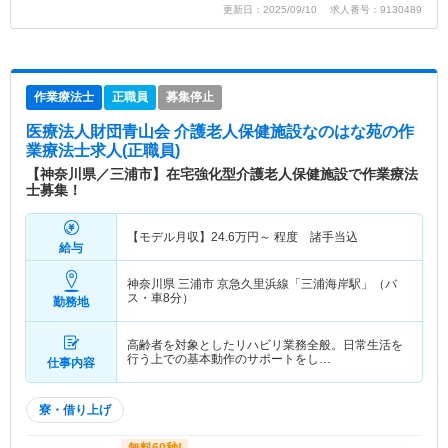
更新日：2025/09/10 求人番号：9130489
作業療法士
正職員
募集停止
医療法人財団青山会 介護老人保健施設なのはな苑
の作
業療法士求人(正職員)
【神奈川県／三浦市】在宅強化型介護老人保健施設で作業療法
士募集！
【モデル月収】
24.6
万円～
程度 諸手当込
給与
神奈川県 三浦市
京急久里浜線「三浦海岸駅」（バ
ス・車8分）
勤務地
高齢者を対象としたリハビリ業務全般。日常生活を
行う上での基本動作のサポートをし…
仕事内容
寮・借り上げ