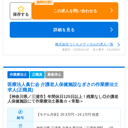
この求人を問い合わせる
保存する
詳細を見る
株式会社つくもメディカルの求人一覧
更新日：2026/01/19 求人番号：10129927
作業療法士
正職員
募集停止
医療法人眞仁会 介護老人保健施設なぎさ
の作業療法士
求人(正職員)
【神奈川県／三浦市】年間休日125日以上！残業なし◎介護老
人保健施設にて作業療法士募集☆＜常勤＞
【モデル月収】
20.3
万円～
24.1
万円
程度
給与