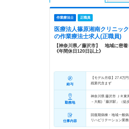
作業療法士
正職員
医療法人篠原湘南クリニック
の作業療法士求人(正職員)
【神奈川県／藤沢市】 地域に密着
《年間休日120日以上》
【モデル月収】
27.4
万円
残業代含まず
給与
神奈川県 藤沢市
ＪＲ東
－大船)「藤沢駅」（徒歩
勤務地
回復期病棟・地域一般病
リハビリテーション業務
仕事内容