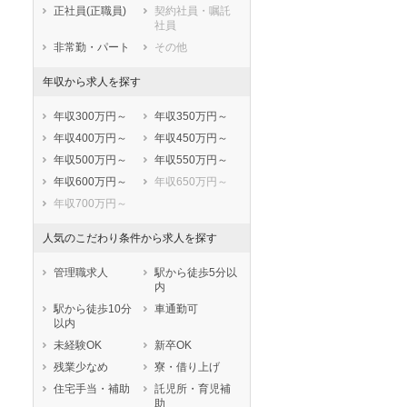
鎌倉市
藤沢市
正社員(正職員)
契約社員・嘱託
社員
小田原市
茅ヶ崎市
非常勤・パート
その他
逗子市
三浦市
秦野市
厚木市
年収から求人を探す
大和市
伊勢原市
年収300万円～
年収350万円～
海老名市
座間市
年収400万円～
年収450万円～
南足柄市
綾瀬市
年収500万円～
年収550万円～
三浦郡葉山町
高座郡寒川町
年収600万円～
年収650万円～
中郡大磯町
中郡二宮町
年収700万円～
足柄上郡中井町
足柄上郡大井町
足柄上郡松田町
足柄上郡山北町
人気のこだわり条件から求人を探す
足柄上郡開成町
足柄下郡箱根町
足柄下郡真鶴町
足柄下郡湯河原
管理職求人
駅から徒歩5分以
町
内
愛甲郡愛川町
愛甲郡清川村
駅から徒歩10分
車通勤可
以内
未経験OK
新卒OK
残業少なめ
寮・借り上げ
住宅手当・補助
託児所・育児補
助