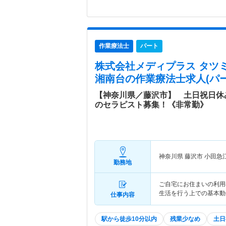
作業療法士
パート
株式会社メディプラス タツ
湘南台
の作業療法士求人(パー
【神奈川県／藤沢市】 土日祝日休
のセラピスト募集！《非常勤》
神奈川県 藤沢市
小田急
勤務地
ご自宅にお住まいの利用
生活を行う上での基本動
仕事内容
駅から徒歩10分以内
残業少なめ
土日