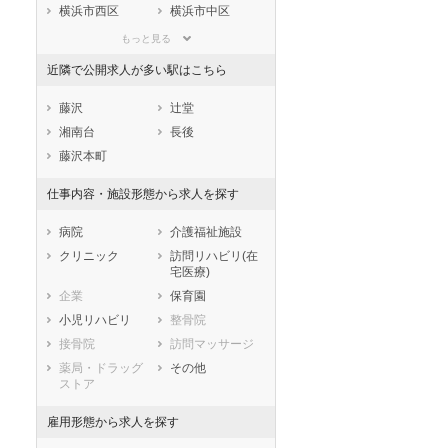
滋賀県
京都府
大阪府
横浜市西区
横浜市中区
兵庫県
奈良県
和歌山県
横浜市南区
横浜市保土ケ谷
もっと見る
区
鳥取県
島根県
岡山県
近隣で公開求人が多い駅はこちら
横浜市磯子区
横浜市金沢区
広島県
山口県
徳島県
横浜市港北区
横浜市戸塚区
香川県
愛媛県
高知県
藤沢
辻堂
横浜市港南区
横浜市旭区
福岡県
佐賀県
長崎県
湘南台
長後
横浜市緑区
横浜市瀬谷区
熊本県
大分県
宮崎県
藤沢本町
横浜市栄区
横浜市泉区
鹿児島県
沖縄県
仕事内容・施設形態から求人を探す
横浜市青葉区
横浜市都筑区
川崎市すべて
病院
介護福祉施設
川崎市川崎区
川崎市幸区
クリニック
訪問リハビリ(在
川崎市中原区
川崎市高津区
宅医療)
川崎市多摩区
川崎市宮前区
企業
保育園
川崎市麻生区
小児リハビリ
整骨院
相模原市すべて
接骨院
訪問マッサージ
相模原市緑区
相模原市中央区
薬局・ドラッグ
その他
ストア
相模原市南区
市部
雇用形態から求人を探す
横須賀市
平塚市