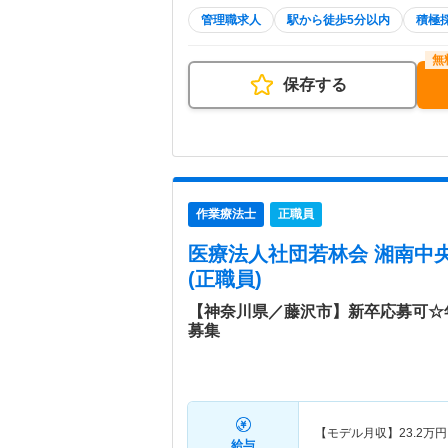
管理職求人
駅から徒歩5分以内
積極
保存する
作業療法士
正職員
医療法人社団若林会 湘南中
(正職員)
【神奈川県／藤沢市】新卒応募可☆
募集
【モデル月収】
23.2
万円
給与