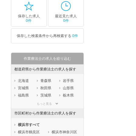
保存した求人
最近見た求人
0件
0件
保存した検索条件から再検索する
0件
作業療法士の求人を絞り込む
都道府県から作業療法士の求人を探す
北海道
青森県
岩手県
宮城県
秋田県
山形県
福島県
茨城県
栃木県
群馬県
埼玉県
千葉県
もっと見る
東京都
神奈川県
新潟県
市区町村から作業療法士の求人を探す
山梨県
長野県
富山県
石川県
福井県
岐阜県
横浜市すべて
静岡県
愛知県
三重県
横浜市鶴見区
横浜市神奈川区