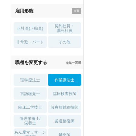
残業少なめ
寮・借り上げ
雇用形態
託児所・
住宅手当・補助
育児補助
契約社員・
正社員(正職員)
土日祝休
無資格 OK
嘱託社員
非常勤・パート
積極採用中
WEB面接OK
その他
2027年4月入職可
夏～秋入職可
職種を変更する
※単一選択
1月入職可
理学療法士
作業療法士
言語聴覚士
臨床検査技師
臨床工学技士
診療放射線技師
管理栄養士/
柔道整復師
栄養士
あん摩マッサージ
鍼灸師