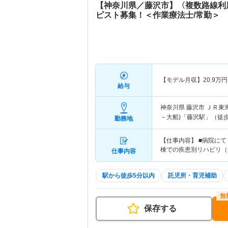
【神奈川県／藤沢市】〈複数路線利
ピスト募集！＜作業療法士/常勤＞
【モデル月収】
20.9
万円
給与
神奈川県 藤沢市
ＪＲ東
－大船)「藤沢駅」（徒歩
勤務地
【仕事内容】 ■病院に
棟での疾患別リハビリ（
仕事内容
駅から徒歩5分以内
託児所・育児補助
保存する