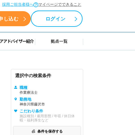
採用ご担当者様へ
マイページでできること
申し込む
ログイン
援情報
キャリアアドバイザー紹介
拠点一覧
選択中の検索条件
職種
作業療法士
勤務地
神奈川県藤沢市
こだわり条件
施設種別 / 雇用形態 / 年収 / 休日休
暇・福利厚生など
条件を保存する