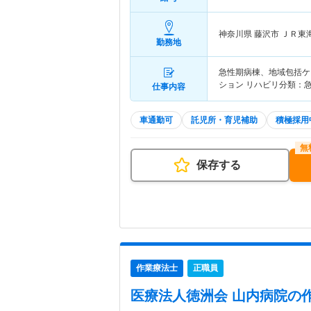
神奈川県 藤沢市
ＪＲ東
勤務地
急性期病棟、地域包括ケ
ション リハビリ分類：
仕事内容
車通勤可
託児所・育児補助
積極採用
保存する
作業療法士
正職員
医療法人徳洲会 山内病院
の