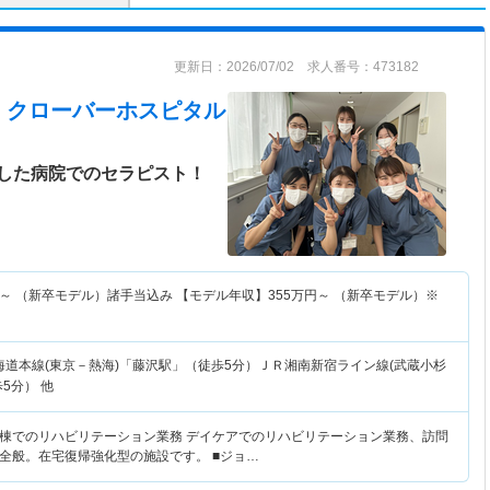
更新日：2026/07/02 求人番号：473182
 クローバーホスピタル
した病院でのセラピスト！
～
（新卒モデル）諸手当込み 【モデル年収】
355
万円～
（新卒モデル）※
海道本線(東京－熱海)「藤沢駅」（徒歩5分）ＪＲ湘南新宿ライン線(武蔵小杉
5分） 他
棟でのリハビリテーション業務 デイケアでのリハビリテーション業務、訪問
全般。在宅復帰強化型の施設です。 ■ジョ…