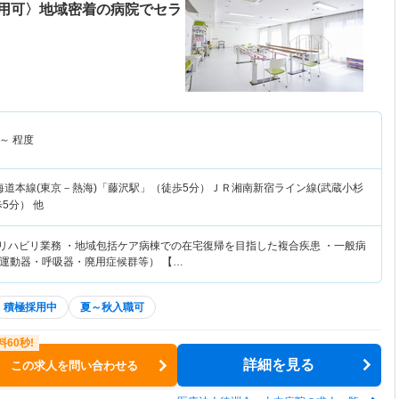
用可〉地域密着の病院でセラ
～
程度
海道本線(東京－熱海)「藤沢駅」（徒歩5分）ＪＲ湘南新宿ライン線(武蔵小杉
5分） 他
てリハビリ業務 ・地域包括ケア病棟での在宅復帰を目指した複合疾患 ・一般病
運動器・呼吸器・廃用症候群等） 【…
積極採用中
夏～秋入職可
詳細を見る
この求人を問い合わせる