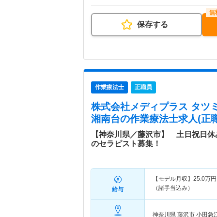
保存する
作業療法士
正職員
株式会社メディプラス タツ
湘南台
の作業療法士求人(正職
【神奈川県／藤沢市】 土日祝日休
のセラピスト募集！
【モデル月収】
25.0
万円
（諸手当込み）
給与
神奈川県 藤沢市
小田急