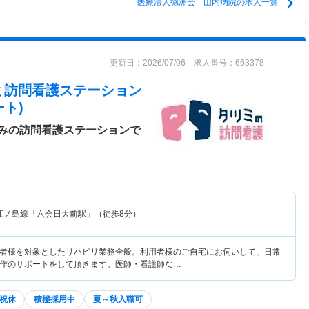
医療法人徳洲会 山内病院の求人一覧
更新日：2026/07/06 求人番号：663378
ミ訪問看護ステーション
ト)
みの訪問看護ステーションで
江ノ島線「六会日大前駅」（徒歩8分）
者様を対象としたリハビリ業務全般。利用者様のご自宅にお伺いして、日常
作のサポートをして頂きます。医師・看護師な…
祝休
積極採用中
夏～秋入職可