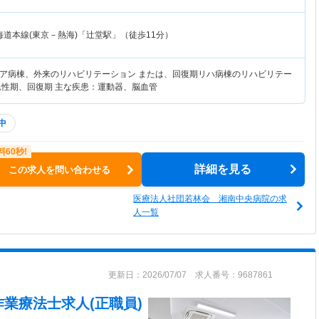
海道本線(東京－熱海)「辻堂駅」（徒歩11分）
ア病棟、外来のリハビリテーション または、回復期リハ病棟のリハビリテー
急性期、回復期 主な疾患：運動器、脳血管
中
詳細を見る
この求人を問い合わせる
医療法人社団若林会 湘南中央病院の求
人一覧
更新日：2026/07/07 求人番号：9687861
作業療法士求人(正職員)