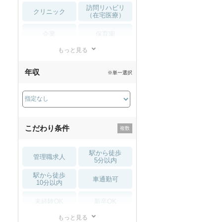
訪問リハビリ
クリニック
（在宅医療）
企業
保育園
もっと見る
小児リハビリ
整骨院
年収
※単一選択
接骨院
訪問マッサージ
薬局・
その他
ドラッグストア
こだわり条件
駅から徒歩
管理職求人
5分以内
駅から徒歩
車通勤可
10分以内
未経験OK
新卒OK
もっと見る