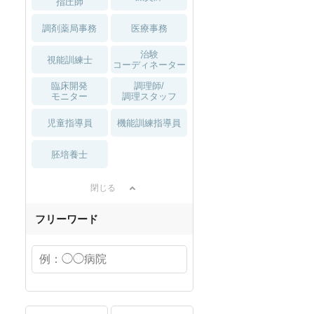
指圧師
調剤薬局事務
医療事務
治験
視能訓練士
コーディネーター
臨床開発
調理師/
モニター
調理スタッフ
児童指導員
機能訓練指導員
胚培養士
閉じる
フリーワード