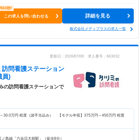
詳細を見る
この求人を問い合わせる
株式会社メディプラスの求人一覧
更新日：2026/07/06 求人番号：663032
ミ訪問看護ステーション
員)
みの訪問看護ステーションで
～
30.0
万円
程度（諸手当込み） 【モデル年収】
375
万円～
450
万円
程度
江ノ島線「六会日大前駅」（徒歩8分）