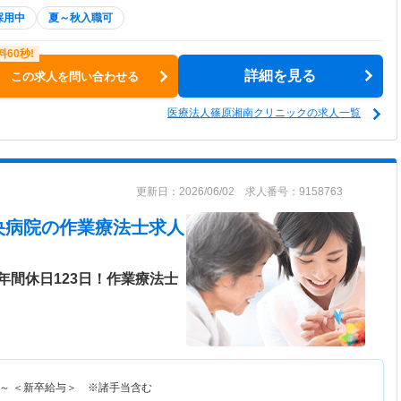
採用中
夏～秋入職可
詳細を見る
この求人を問い合わせる
医療法人篠原湘南クリニックの求人一覧
更新日：2026/06/02 求人番号：9158763
央病院
の作業療法士求人
年間休日123日！作業療法士
～
＜新卒給与＞ ※諸手当含む