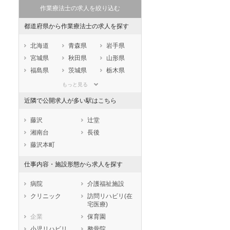
作業療法士の求人を絞り込む
都道府県から作業療法士の求人を探す
北海道
青森県
岩手県
宮城県
秋田県
山形県
福島県
茨城県
栃木県
群馬県
埼玉県
千葉県
もっと見る
東京都
神奈川県
新潟県
近隣で公開求人が多い駅はこちら
山梨県
長野県
富山県
石川県
福井県
岐阜県
藤沢
辻堂
静岡県
愛知県
三重県
湘南台
長後
滋賀県
京都府
大阪府
藤沢本町
兵庫県
奈良県
和歌山県
仕事内容・施設形態から求人を探す
鳥取県
島根県
岡山県
広島県
山口県
徳島県
病院
介護福祉施設
香川県
愛媛県
高知県
クリニック
訪問リハビリ(在
宅医療)
福岡県
佐賀県
長崎県
企業
保育園
熊本県
大分県
宮崎県
小児リハビリ
整骨院