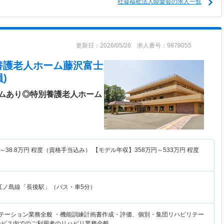
社会福祉法人睦愛会の求人一覧
更新日：2026/05/26 求人番号：9879055
養護老人ホーム藤沢富士
)
ムあり◎特別養護老人ホーム
～
38.8
万円
程度（資格手当込み） 【モデル年収】
358
万円～
533
万円
程度
江ノ島線「長後駅」（バス・車5分）
リテーション業務全般 ・機能訓練計画書作成・評価、個別・集団リハビリテー
ービス内でのご利用者のリハビリ業務全般…