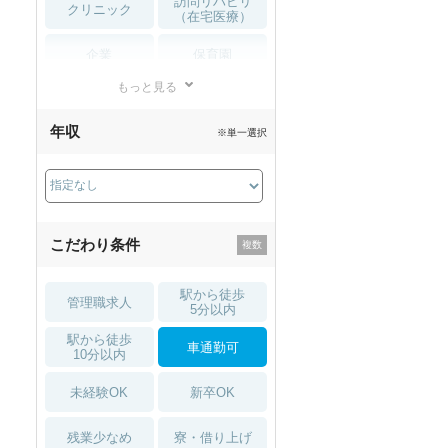
訪問リハビリ
クリニック
（在宅医療）
企業
保育園
もっと見る
小児リハビリ
整骨院
年収
※単一選択
接骨院
訪問マッサージ
薬局・
その他
ドラッグストア
こだわり条件
駅から徒歩
管理職求人
5分以内
駅から徒歩
車通勤可
10分以内
未経験OK
新卒OK
残業少なめ
寮・借り上げ