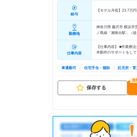
【モデル月収】
23.7
万円
給与
神奈川県 藤沢市
横浜市
ノ島線「湘南台駅」（徒歩
勤務地
【仕事内容】 ■作業療
本動作のサポートをして
仕事内容
車通勤可
住宅手当・補助
託児所・育
保存する