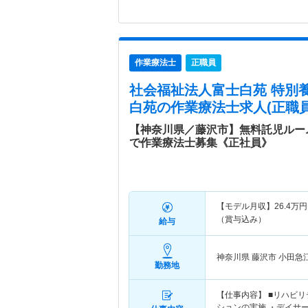
作業療法士
正職員
社会福祉法人富士白苑 特別
白苑
の作業療法士求人(正職員
【神奈川県／藤沢市】無料託児ルー
で作業療法士募集《正社員》
【モデル月収】
26.4
万円
（賞与込み）
給与
神奈川県 藤沢市
小田急
勤務地
【仕事内容】 ■リハビ
ションの実施 ・デイサ