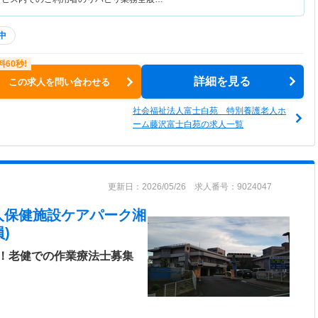
中
詳細を見る
この求人を問い合わせる
社会福祉法人富士白苑 特別養護老人ホ
ーム藤沢富士白苑の求人一覧
更新日：2026/05/26 求人番号：9024047
人保健施設ケアパーク湘
)
！老健での作業療法士募集