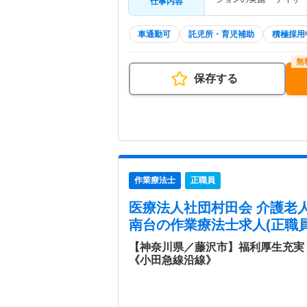
仕事内容
車通勤可
託児所・育児補助
積極採用
保存する
作業療法士
正職員
医療法人社団村田会 介護老
南台
の作業療法士求人(正職員
【神奈川県／藤沢市】福利厚生充実
《小田急線沿線》