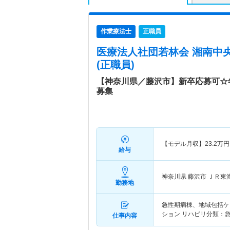
作業療法士
正職員
医療法人社団若林会 湘南中
(正職員)
【神奈川県／藤沢市】新卒応募可☆
募集
【モデル月収】
23.2
万円
給与
神奈川県 藤沢市
ＪＲ東
勤務地
急性期病棟、地域包括ケ
ション リハビリ分類：
仕事内容