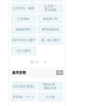
託児所・
住宅手当・補助
育児補助
土日祝休
無資格 OK
積極採用中
WEB面接OK
2027年4月入職可
夏～秋入職可
1月入職可
閉じる
雇用形態
契約社員・
正社員(正職員)
嘱託社員
非常勤・パート
その他