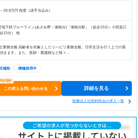
～
28.8
万円
程度（諸手当込み）
営地下鉄ブルーライン(あざみ野－湘南台)「湘南台駅」（徒歩15分）小田急江
15分） 他
法士業務全般 高齢者を対象としたリハビリ業務全般。日常生活を行う上での基
頂きます。また、医師・看護師など様々…
児補助
積極採用中
詳細を見る
この求人を問い合わせる
医療法人社団村田会の求人一覧