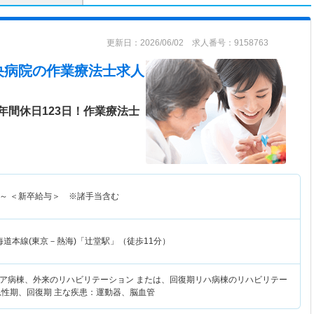
更新日：2026/06/02 求人番号：9158763
央病院
の作業療法士求人
年間休日123日！作業療法士
～
＜新卒給与＞ ※諸手当含む
海道本線(東京－熱海)「辻堂駅」（徒歩11分）
ア病棟、外来のリハビリテーション または、回復期リハ病棟のリハビリテー
急性期、回復期 主な疾患：運動器、脳血管