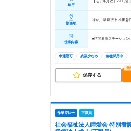
【モデル月収】
29.1
万円
給与
神奈川県 藤沢市
小田急
勤務地
■訪問看護ステーション
仕事内容
車通勤可
残業少なめ
積極採用中
保存する
作業療法士
正職員
社会福祉法人睦愛会 特別養