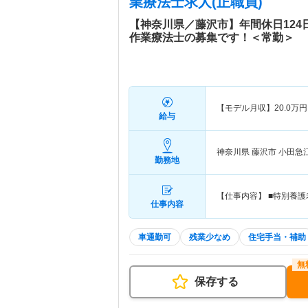
業療法士求人(正職員)
【神奈川県／藤沢市】年間休日12
作業療法士の募集です！＜常勤＞
【モデル月収】
20.0
万円
給与
神奈川県 藤沢市
小田急
勤務地
【仕事内容】 ■特別養護
仕事内容
車通勤可
残業少なめ
住宅手当・補助
保存する