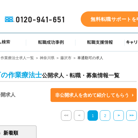
0120-941-651
無料転職サポートを
ド
求人検索
転職成功事例
転職支
作業療法士求人一覧
神奈川県
藤沢市
車通勤可の求人
可の作業療法士
公開求人・転職・募集情報一覧
公開求人
非公開求人を含めて紹介してもらう
<<
<
>
>>
1
2
新着順