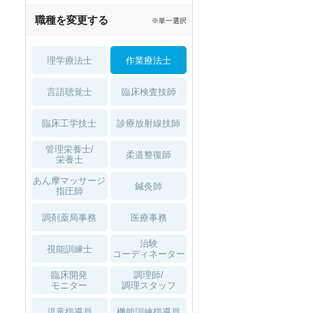
職種を変更する
※単一選択
理学療法士
作業療法士
言語聴覚士
臨床検査技師
臨床工学技士
診療放射線技師
管理栄養士/
柔道整復師
栄養士
あん摩マッサージ
鍼灸師
指圧師
調剤薬局事務
医療事務
治験
視能訓練士
コーディネーター
臨床開発
調理師/
モニター
調理スタッフ
児童指導員
機能訓練指導員