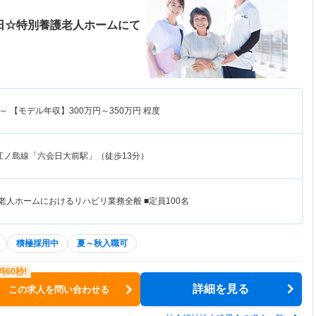
4日☆特別養護老人ホームにて
～
【モデル年収】
300
万円～
350
万円
程度
江ノ島線「六会日大前駅」（徒歩13分）
老人ホームにおけるリハビリ業務全般 ■定員100名
積極採用中
夏～秋入職可
詳細を見る
この求人を問い合わせる