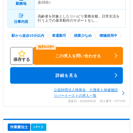
歩10分）
勤務地
高齢者を対象としたリハビリ業務全般。日常生活を
行う上での基本動作のサポートをし…
仕事内容
駅から徒歩10分以内
車通勤可
残業少なめ
積極採用中
この求人を問い合わせる
保存する
詳細を見る
公益財団法人積善会 介護老人保健施設
リバーイーストの求人一覧
更新日：2026/05/26 求人番号：577705
作業療法士
パート