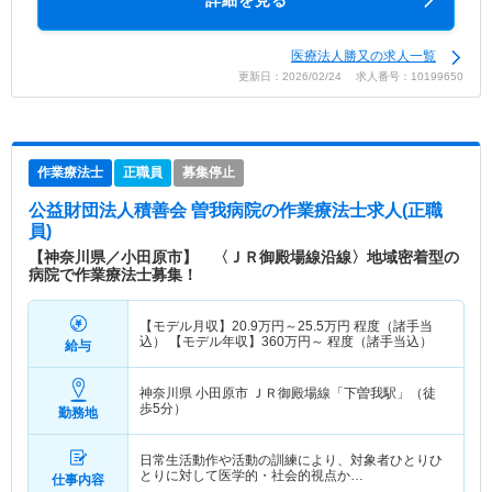
詳細を見る
医療法人勝又の求人一覧
更新日：2026/02/24 求人番号：10199650
作業療法士
正職員
募集停止
公益財団法人積善会 曽我病院
の作業療法士求人(正職
員)
【神奈川県／小田原市】 〈ＪＲ御殿場線沿線〉地域密着型の
病院で作業療法士募集！
【モデル月収】
20.9
万円～
25.5
万円
程度（諸手当
込） 【モデル年収】
360
万円～
程度（諸手当込）
給与
神奈川県 小田原市
ＪＲ御殿場線「下曽我駅」（徒
歩5分）
勤務地
日常生活動作や活動の訓練により、対象者ひとりひ
とりに対して医学的・社会的視点か…
仕事内容