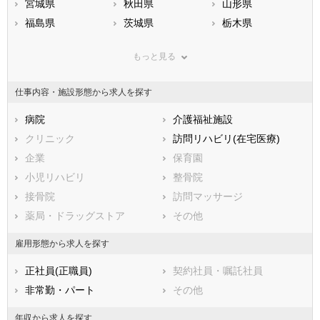
宮城県
秋田県
山形県
福島県
茨城県
栃木県
群馬県
埼玉県
千葉県
もっと見る
東京都
神奈川県
新潟県
山梨県
長野県
富山県
仕事内容・施設形態から求人を探す
石川県
福井県
岐阜県
静岡県
病院
愛知県
介護福祉施設
三重県
滋賀県
クリニック
京都府
訪問リハビリ(在宅医療)
大阪府
兵庫県
企業
奈良県
保育園
和歌山県
鳥取県
小児リハビリ
島根県
整骨院
岡山県
広島県
接骨院
山口県
訪問マッサージ
徳島県
香川県
薬局・ドラッグストア
愛媛県
その他
高知県
福岡県
佐賀県
長崎県
雇用形態から求人を探す
熊本県
大分県
宮崎県
正社員(正職員)
契約社員・嘱託社員
鹿児島県
沖縄県
非常勤・パート
その他
年収から求人を探す