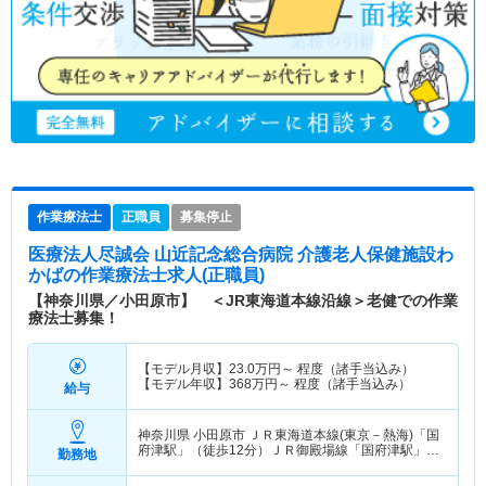
作業療法士
正職員
募集停止
医療法人尽誠会 山近記念総合病院 介護老人保健施設わ
かば
の作業療法士求人(正職員)
【神奈川県／小田原市】 ＜JR東海道本線沿線＞老健での作業
療法士募集！
【モデル月収】
23.0
万円～
程度（諸手当込み）
【モデル年収】
368
万円～
程度（諸手当込み）
給与
神奈川県 小田原市
ＪＲ東海道本線(東京－熱海)「国
府津駅」（徒歩12分）ＪＲ御殿場線「国府津駅」
勤務地
（徒歩12分）