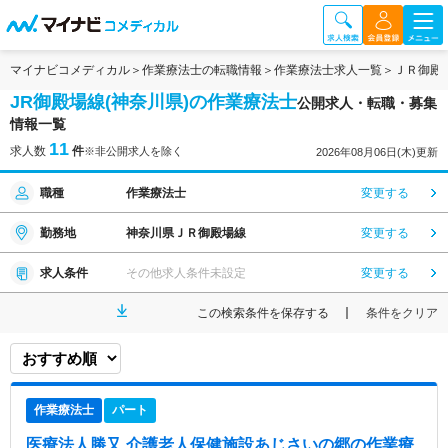
マイナビコメディカル
作業療法士の転職情報
作業療法士求人一覧
ＪＲ御殿
JR御殿場線(神奈川県)の作業療法士
公開求人・転職・募集
情報一覧
11
求人数
件
※非公開求人を除く
2026年08月06日(木)更新
職種
作業療法士
変更する
勤務地
神奈川県ＪＲ御殿場線
変更する
求人条件
その他求人条件未設定
変更する
この検索条件を保存する
条件をクリア
作業療法士
パート
医療法人勝又 介護老人保健施設あじさいの郷
の作業療