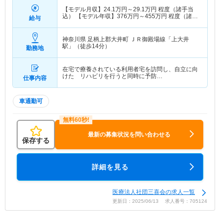
【モデル月収】
24.1
万円～
29.1
万円
程度（諸手当
込） 【モデル年収】
376
万円～
455
万円
程度（諸手
給与
当込）
神奈川県 足柄上郡大井町
ＪＲ御殿場線「上大井
駅」（徒歩14分）
勤務地
在宅で療養されている利用者宅を訪問し、自立に向
けた リハビリを行うと同時に予防…
仕事内容
車通勤可
最新の募集状況を問い合わせる
保存する
詳細を見る
医療法人社団三喜会の求人一覧
更新日：2025/06/13 求人番号：705124