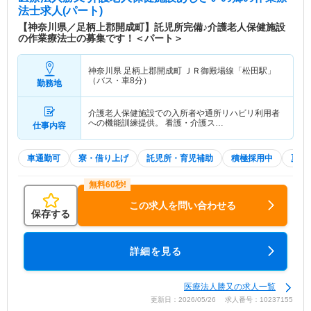
法士求人(パート)
【神奈川県／足柄上郡開成町】託児所完備♪介護老人保健施設
の作業療法士の募集です！＜パート＞
神奈川県 足柄上郡開成町
ＪＲ御殿場線「松田駅」
（バス・車8分）
勤務地
介護老人保健施設での入所者や通所リハビリ利用者
への機能訓練提供。 看護・介護ス…
仕事内容
車通勤可
寮・借り上げ
託児所・育児補助
積極採用中
夏～
この求人を問い合わせる
保存する
詳細を見る
医療法人勝又の求人一覧
更新日：2026/05/26 求人番号：10237155