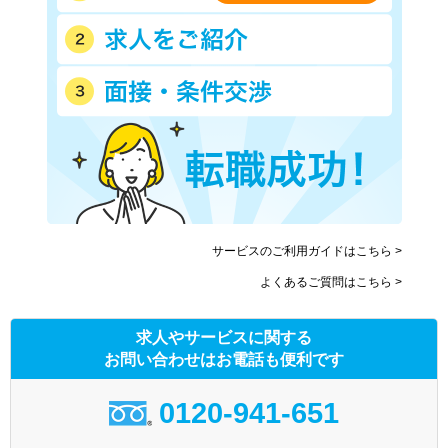
横浜市営地下鉄ブルーライン
横浜新都市交通金沢シーサイ
(あざみ野－湘南台)
ド線
江ノ島電鉄
湘南モノレール江の島線
箱根登山鉄道
伊豆箱根鉄道大雄山線
ＪＲ上野東京ライン
箱根ロープウェイ
箱根海賊船
箱根登山ケーブル
相鉄新横浜線
東急新横浜線
サービスのご利用ガイドはこちら >
よくあるご質問はこちら >
求人やサービスに関する
お問い合わせはお電話も便利です
0120-941-651