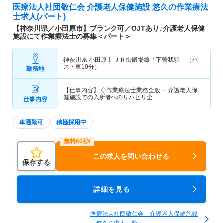
医療法人社団敬仁会 介護老人保健施設 悠久
の作業療法
士求人(パート)
【神奈川県／小田原市】ブランク可／OJTあり♪介護老人保健
施設にて作業療法士の募集＜パート＞
神奈川県 小田原市
ＪＲ御殿場線「下曽我駅」（バ
ス・車10分）
勤務地
【仕事内容】 ◇作業療法士業務全般 ・介護老人保
健施設での入所者へのリハビリ全…
仕事内容
車通勤可
積極採用中
この求人を問い合わせる
保存する
詳細を見る
医療法人社団敬仁会 介護老人保健施設