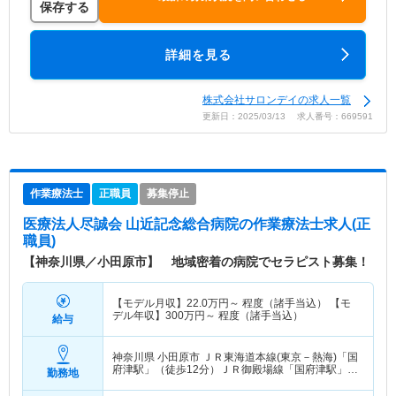
保存する
詳細を見る
株式会社サロンデイの求人一覧
更新日：2025/03/13 求人番号：669591
作業療法士
正職員
募集停止
医療法人尽誠会 山近記念総合病院
の作業療法士求人(正
職員)
【神奈川県／小田原市】 地域密着の病院でセラピスト募集！
【モデル月収】
22.0
万円～
程度（諸手当込） 【モ
デル年収】
300
万円～
程度（諸手当込）
給与
神奈川県 小田原市
ＪＲ東海道本線(東京－熱海)「国
府津駅」（徒歩12分）ＪＲ御殿場線「国府津駅」
勤務地
（徒歩12分）