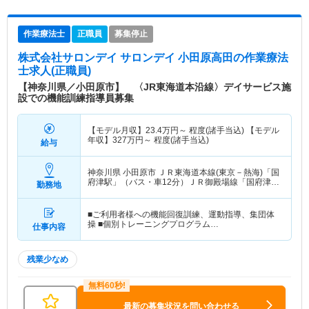
作業療法士
正職員
募集停止
株式会社サロンデイ サロンデイ 小田原高田
の作業療法
士求人(正職員)
【神奈川県／小田原市】 〈JR東海道本沿線〉デイサービス施
設での機能訓練指導員募集
【モデル月収】
23.4
万円～
程度(諸手当込) 【モデル
年収】
327
万円～
程度(諸手当込)
給与
神奈川県 小田原市
ＪＲ東海道本線(東京－熱海)「国
府津駅」（バス・車12分）ＪＲ御殿場線「国府津
勤務地
駅」（バス・車12分）
■ご利用者様への機能回復訓練、運動指導、集団体
操 ■個別トレーニングプログラム…
仕事内容
残業少なめ
最新の募集状況を問い合わせる