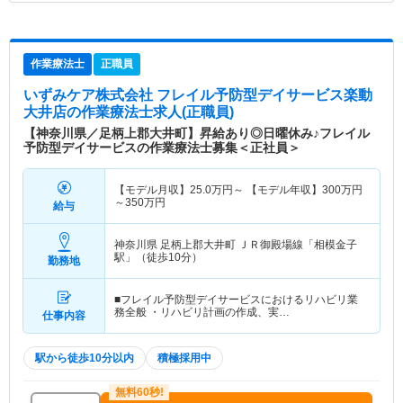
作業療法士
正職員
いずみケア株式会社 フレイル予防型デイサービス楽動
大井店
の作業療法士求人(正職員)
【神奈川県／足柄上郡大井町】昇給あり◎日曜休み♪フレイル
予防型デイサービスの作業療法士募集＜正社員＞
【モデル月収】
25.0
万円～
【モデル年収】
300
万円
～
350
万円
給与
神奈川県 足柄上郡大井町
ＪＲ御殿場線「相模金子
駅」（徒歩10分）
勤務地
■フレイル予防型デイサービスにおけるリハビリ業
務全般 ・リハビリ計画の作成、実…
仕事内容
駅から徒歩10分以内
積極採用中