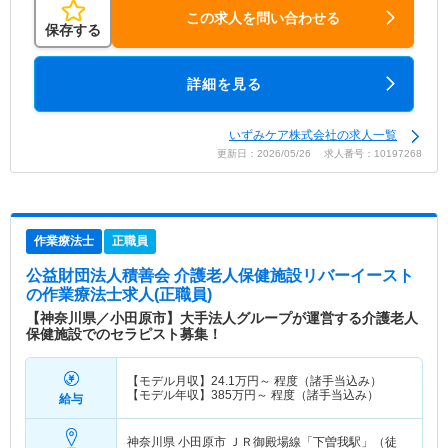
この求人を問い合わせる
保存する
詳細を見る
いずみケア株式会社の求人一覧
更新日：2026/05/26 求人番号：10197268
作業療法士
正職員
公益財団法人積善会 介護老人保健施設リバーイースト
の作業療法士求人(正職員)
【神奈川県／小田原市】大手法人グループが運営する介護老人
保健施設でのセラピスト募集！
【モデル月収】
24.1
万円～
程度（諸手当込み）
【モデル年収】
385
万円～
程度（諸手当込み）
給与
神奈川県 小田原市
ＪＲ御殿場線「下曽我駅」（徒