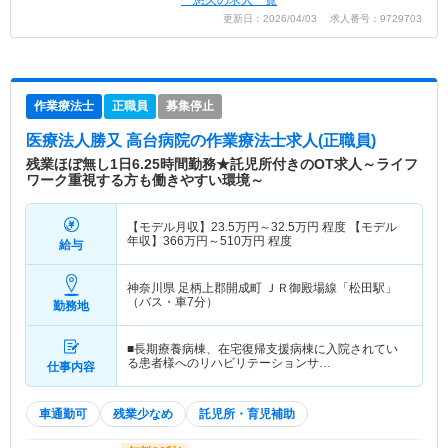
悠久の求人一覧
更新日：2026/04/03 求人番号：9729703
作業療法士
正職員
募集停止
医療法人勝又 高台病院
の作業療法士求人(正職員)
残業ほぼ無し1日6.25時間勤務★託児所付きのOT求人～ライフ
ワーク重視する方も働きやすい環境～
【モデル月収】
23.5
万円～
32.5
万円
程度 【モデル
年収】
366
万円～
510
万円
程度
給与
神奈川県 足柄上郡開成町
ＪＲ御殿場線「松田駅」
（バス・車7分）
勤務地
■長期療養病棟、在宅復帰支援病棟に入院されてい
る患者様へのリハビリテーションサ…
仕事内容
車通勤可
残業少なめ
託児所・育児補助