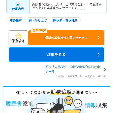
高齢者を対象としたリハビリ業務全般。日常生活を
行う上での基本動作のサポートをし…
仕事内容
車通勤可
寮・借り上げ
託児所・育児補助
最新の募集状況を問い合わせる
保存する
詳細を見る
医療法人尽誠会 山近記念総合病院の求
人一覧
更新日：2025/09/12 求人番号：572464