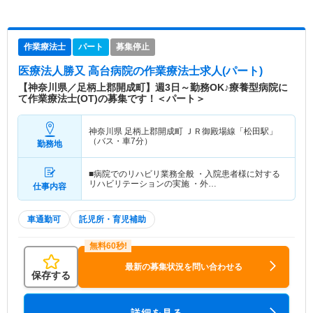
作業療法士
パート
募集停止
医療法人勝又 高台病院
の作業療法士求人(パート)
【神奈川県／足柄上郡開成町】週3日～勤務OK♪療養型病院に
て作業療法士(OT)の募集です！＜パート＞
神奈川県 足柄上郡開成町
ＪＲ御殿場線「松田駅」
（バス・車7分）
勤務地
■病院でのリハビリ業務全般 ・入院患者様に対する
リハビリテーションの実施 ・外…
仕事内容
車通勤可
託児所・育児補助
最新の募集状況を問い合わせる
保存する