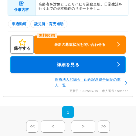
高齢者を対象としたリハビリ業務全般。日常生活を
行う上での基本動作のサポートをし…
仕事内容
車通勤可
託児所・育児補助
最新の募集状況を問い合わせる
保存する
詳細を見る
医療法人尽誠会 山近記念総合病院の求
人一覧
更新日：2025/07/15 求人番号：595577
1
<<
<
>
>>