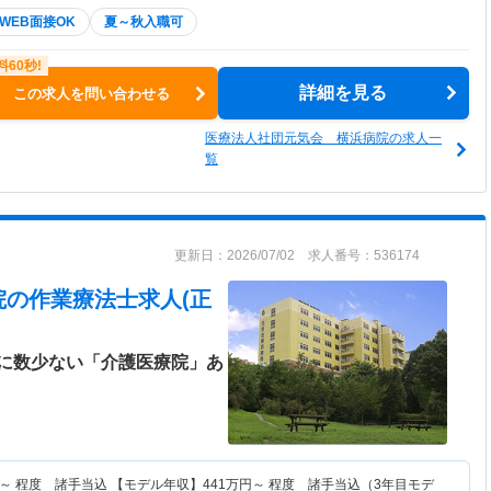
WEB面接OK
夏～秋入職可
詳細を見る
この求人を問い合わせる
医療法人社団元気会 横浜病院の求人一
覧
更新日：2026/07/02 求人番号：536174
院
の作業療法士求人(正
に数少ない「介護医療院」あ
～
程度 諸手当込 【モデル年収】
441
万円～
程度 諸手当込（3年目モデ