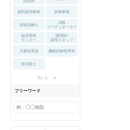
指圧師
調剤薬局事務
医療事務
治験
視能訓練士
コーディネーター
臨床開発
調理師/
モニター
調理スタッフ
児童指導員
機能訓練指導員
胚培養士
閉じる
フリーワード