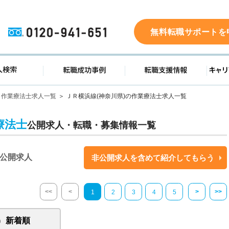
0120-941-651
無料転職サポートを
ド
求人検索
転職成功事例
転職支
作業療法士求人一覧
ＪＲ横浜線(神奈川県)の作業療法士求人一覧
療法士
公開求人・転職・募集情報一覧
公開求人
非公開求人を含めて紹介してもらう
<<
<
>
>>
1
2
3
4
5
新着順