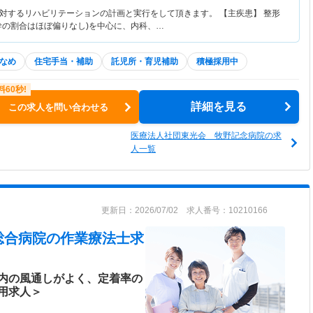
対するリハビリテーションの計画と実行をして頂きます。 【主疾患】 整形
幹の割合はほぼ偏りなし)を中心に、内科、…
なめ
住宅手当・補助
託児所・育児補助
積極採用中
詳細を見る
この求人を問い合わせる
医療法人社団東光会 牧野記念病院の求
人一覧
更新日：2026/07/02 求人番号：10210166
総合病院
の作業療法士求
内の風通しがよく、定着率の
用求人＞