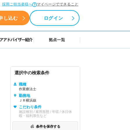
採用ご担当者様へ
マイページでできること
申し込む
ログイン
援情報
キャリアアドバイザー紹介
拠点一覧
選択中の検索条件
職種
作業療法士
勤務地
ＪＲ横浜線
こだわり条件
施設種別 / 雇用形態 / 年収 / 休日休
暇・福利厚生など
条件を保存する