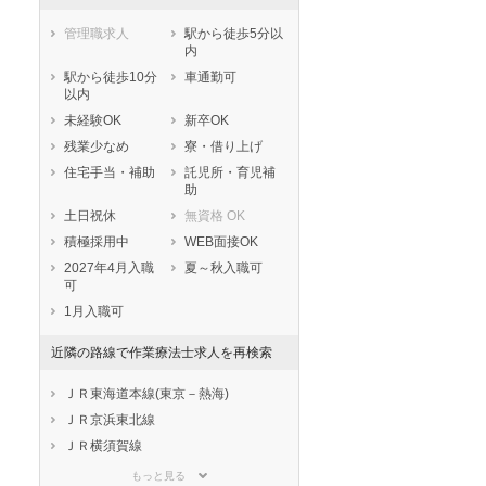
管理職求人
駅から徒歩5分以
内
駅から徒歩10分
車通勤可
以内
未経験OK
新卒OK
残業少なめ
寮・借り上げ
住宅手当・補助
託児所・育児補
助
土日祝休
無資格 OK
積極採用中
WEB面接OK
2027年4月入職
夏～秋入職可
可
1月入職可
近隣の路線で作業療法士求人を再検索
ＪＲ東海道本線(東京－熱海)
ＪＲ京浜東北線
ＪＲ横須賀線
ＪＲ根岸線
もっと見る