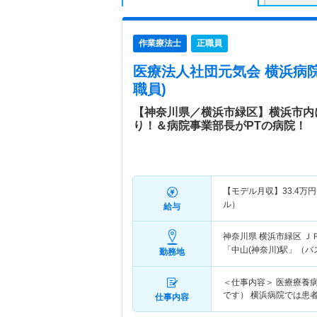
作業療法士
正職員
医療法人社団元気会 横浜病
職員)
【神奈川県／横浜市緑区】横浜市内
り！＆病院事業部長がPTの病院！
【モデル月収】
33.4
万円
ル）
給与
神奈川県 横浜市緑区
Ｊ
「中山(神奈川)駅」（バ
勤務地
＜仕事内容＞ 医療療養
です） 横浜病院では患者
仕事内容