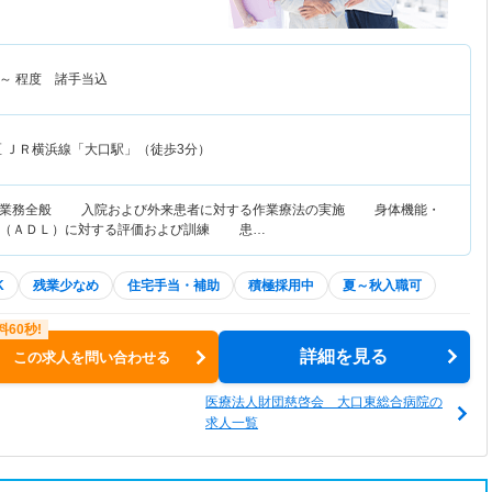
～
程度 諸手当込
区
ＪＲ横浜線「大口駅」（徒歩3分）
士業務全般 入院および外来患者に対する作業療法の実施 身体機能・
作（ＡＤＬ）に対する評価および訓練 患…
K
残業少なめ
住宅手当・補助
積極採用中
夏～秋入職可
詳細を見る
この求人を問い合わせる
医療法人財団慈啓会 大口東総合病院の
求人一覧