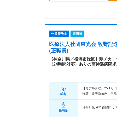
作業療法士
正職員
医療法人社団東光会 牧野記
(正職員)
【神奈川県／横浜市緑区】駅チカ！
（24時間対応）ありの高待遇病院求
【モデル月収】
25.1
万円
程度 諸手当込み ※経
給与
神奈川県 横浜市緑区
Ｊ
勤務地