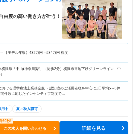
自由度の高い働き方が叶う！
～
【モデル年収】
432
万円～
534
万円
程度
Ｒ横浜線「中山(神奈川)駅」（徒歩2分）横浜市営地下鉄グリーンライン「中
分）
における理学療法士業務全般 ・認知症のご活用者様を中心に1日平均5～6件
訪問件数に応じたインセンティブ制度で…
採用中
夏～秋入職可
詳細を見る
この求人を問い合わせる