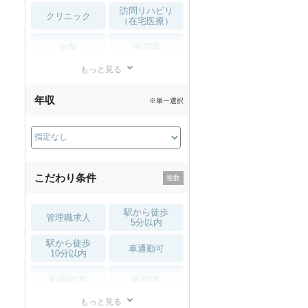
訪問リハビリ
クリニック
（在宅医療）
企業
保育園
もっと見る
小児リハビリ
整骨院
年収
※単一選択
接骨院
訪問マッサージ
薬局・
その他
ドラッグストア
こだわり条件
駅から徒歩
管理職求人
5分以内
駅から徒歩
車通勤可
10分以内
未経験OK
新卒OK
もっと見る