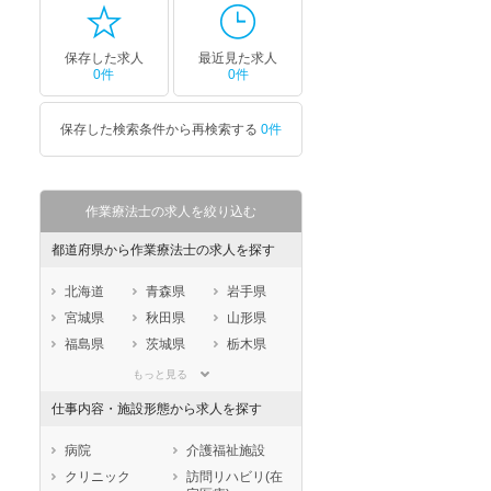
保存した求人
最近見た求人
0件
0件
保存した検索条件から再検索する
0件
作業療法士の求人を絞り込む
都道府県から作業療法士の求人を探す
北海道
青森県
岩手県
宮城県
秋田県
山形県
福島県
茨城県
栃木県
群馬県
埼玉県
千葉県
もっと見る
東京都
神奈川県
新潟県
仕事内容・施設形態から求人を探す
山梨県
長野県
富山県
石川県
福井県
岐阜県
病院
介護福祉施設
静岡県
愛知県
三重県
クリニック
訪問リハビリ(在