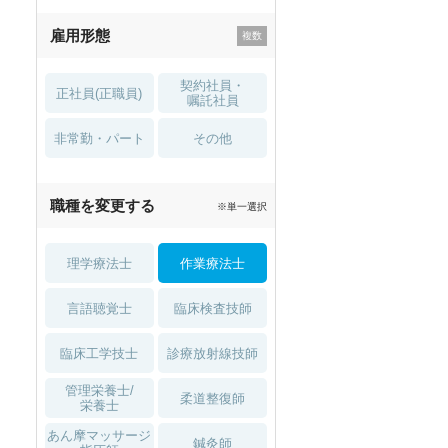
残業少なめ
寮・借り上げ
雇用形態
託児所・
住宅手当・補助
育児補助
契約社員・
正社員(正職員)
土日祝休
無資格 OK
嘱託社員
非常勤・パート
積極採用中
WEB面接OK
その他
2027年4月入職可
夏～秋入職可
職種を変更する
※単一選択
1月入職可
理学療法士
作業療法士
言語聴覚士
臨床検査技師
臨床工学技士
診療放射線技師
管理栄養士/
柔道整復師
栄養士
あん摩マッサージ
鍼灸師