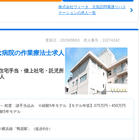
株式会社ヴィータ 元気訪問看護リハス
テーションの求人一覧
更新日：2026/08/03 求人番号：10274242
念病院
の作業療法士求人
住宅手当・借上社宅・託児所
人
～
程度 諸手当込み ※経験5年モデル 【モデル年収】
375
万円～
450
万円
験5年モデル
Ｒ横浜線「鴨居駅」（徒歩6分）