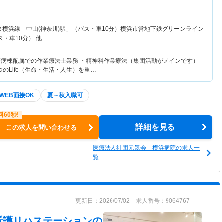
Ｒ横浜線「中山(神奈川)駅」（バス・車10分）横浜市営地下鉄グリーンライン
ス・車10分） 他
療病棟配属での作業療法士業務 ・精神科作業療法（集団活動がメインです）
のLife（生命・生活・人生）を重…
WEB面接OK
夏～秋入職可
詳細を見る
この求人を問い合わせる
医療法人社団元気会 横浜病院の求人一
覧
更新日：2026/07/02 求人番号：9064767
看護リハステーション
の