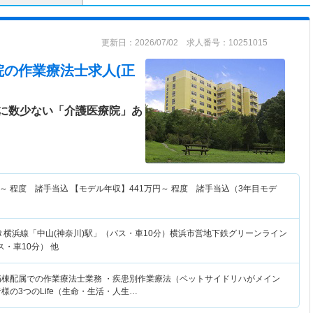
更新日：2026/07/02 求人番号：10251015
院
の作業療法士求人(正
に数少ない「介護医療院」あ
～
程度 諸手当込 【モデル年収】
441
万円～
程度 諸手当込（3年目モデ
Ｒ横浜線「中山(神奈川)駅」（バス・車10分）横浜市営地下鉄グリーンライン
ス・車10分） 他
病棟配属での作業療法士業務 ・疾患別作業療法（ベットサイドリハがメイン
様の3つのLife（生命・生活・人生…