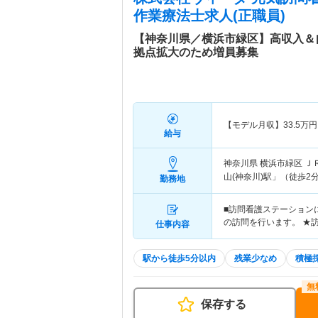
作業療法士求人(正職員)
【神奈川県／横浜市緑区】高収入＆
拠点拡大のため増員募集
【モデル月収】
33.5
万円
給与
神奈川県 横浜市緑区
Ｊ
山(神奈川)駅」（徒歩2
勤務地
■訪問看護ステーション
の訪問を行います。 ★
仕事内容
駅から徒歩5分以内
残業少なめ
積極
保存する