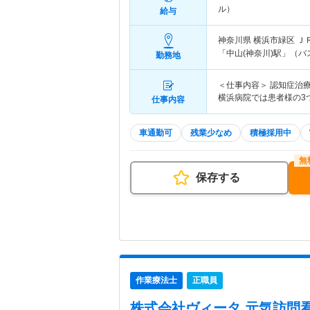
ル）
給与
神奈川県 横浜市緑区
Ｊ
「中山(神奈川)駅」（バ
勤務地
＜仕事内容＞ 認知症治
横浜病院では患者様の3つ
仕事内容
車通勤可
残業少なめ
積極採用中
保存する
作業療法士
正職員
株式会社ヴィータ 元気訪問