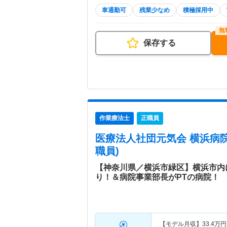
車通勤可
残業少なめ
積極採用中
保存する
作業療法士
正職員
医療法人社団元気会 横浜病
職員)
【神奈川県／横浜市緑区】横浜市内
り！＆病院事業部長がPTの病院！
【モデル月収】
33.4
万円