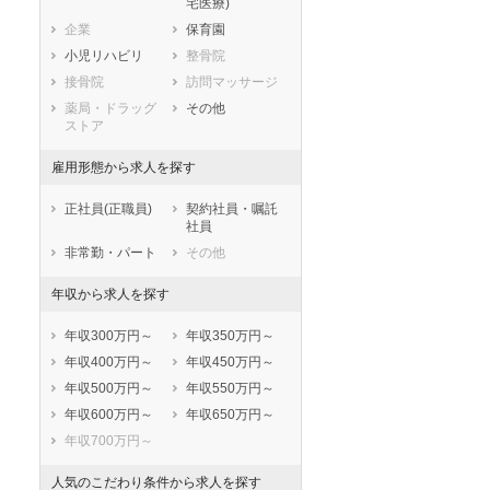
宅医療)
滋賀県
京都府
大阪府
企業
保育園
兵庫県
奈良県
和歌山県
小児リハビリ
整骨院
鳥取県
島根県
岡山県
接骨院
訪問マッサージ
広島県
山口県
徳島県
薬局・ドラッグ
その他
香川県
愛媛県
高知県
ストア
福岡県
佐賀県
長崎県
雇用形態から求人を探す
熊本県
大分県
宮崎県
鹿児島県
沖縄県
正社員(正職員)
契約社員・嘱託
社員
非常勤・パート
その他
年収から求人を探す
年収300万円～
年収350万円～
年収400万円～
年収450万円～
年収500万円～
年収550万円～
年収600万円～
年収650万円～
年収700万円～
人気のこだわり条件から求人を探す