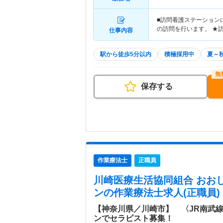
■訪問看護ステーション
の訪問を行います。 ★
仕事内容
駅から徒歩5分以内
積極採用中
夏～
保存する
作業療法士
正職員
川崎医療生活協同組合 おお
ン
の作業療法士求人(正職員)
【神奈川県／川崎市】 〈JR南武
ンでセラピスト募集！