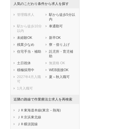
人気のこだわり条件から求人を探す
管理職求人
駅から徒歩5分以
内
駅から徒歩10分
車通勤可
以内
未経験OK
新卒OK
残業少なめ
寮・借り上げ
住宅手当・補助
託児所・育児補
助
土日祝休
無資格 OK
積極採用中
WEB面接OK
2027年4月入職
夏～秋入職可
可
1月入職可
近隣の路線で作業療法士求人を再検索
ＪＲ東海道本線(東京－熱海)
ＪＲ京浜東北線
ＪＲ横須賀線