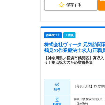
保存する
作業療法士
正職員
株式会社ヴィータ 元気訪問
鶴見
の作業療法士求人(正職員
【神奈川県／横浜市鶴見区】高収入
う！拠点拡大のため増員募集
【モデル月収】
33.5
万円
給与
神奈川県 横浜市鶴見区
（徒歩5分）
勤務地