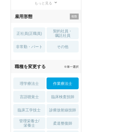
もっと見る
残業少なめ
寮・借り上げ
雇用形態
託児所・
住宅手当・補助
育児補助
契約社員・
正社員(正職員)
土日祝休
無資格 OK
嘱託社員
非常勤・パート
積極採用中
WEB面接OK
その他
2027年4月入職可
夏～秋入職可
職種を変更する
※単一選択
1月入職可
理学療法士
作業療法士
言語聴覚士
臨床検査技師
臨床工学技士
診療放射線技師
管理栄養士/
柔道整復師
栄養士