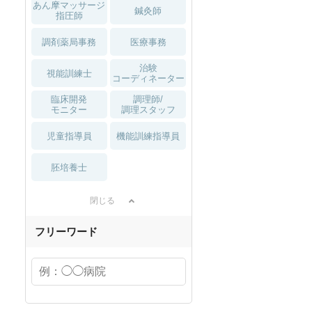
あん摩マッサージ
鍼灸師
指圧師
調剤薬局事務
医療事務
治験
視能訓練士
コーディネーター
臨床開発
調理師/
モニター
調理スタッフ
児童指導員
機能訓練指導員
胚培養士
閉じる
フリーワード