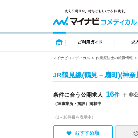
トップページ
ご利用ガイ
マイナビコメディカル
作業療法士の転職情報
JR鶴見線(鶴見－扇町)(神
16
条件に合う公開求人
非
（16事業所・施設）掲載中
（1～16件目を表示中）
おすすめ順