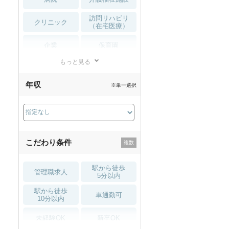
訪問リハビリ
クリニック
（在宅医療）
企業
保育園
もっと見る
小児リハビリ
整骨院
年収
※単一選択
接骨院
訪問マッサージ
薬局・
その他
ドラッグストア
こだわり条件
駅から徒歩
管理職求人
5分以内
駅から徒歩
車通勤可
10分以内
未経験OK
新卒OK