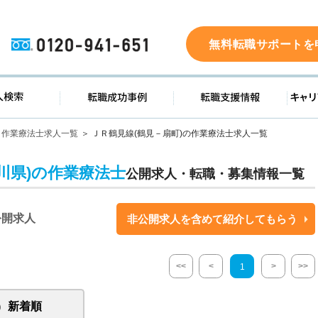
0120-941-651
無料転職サポートを
ド
求人検索
転職成功事例
転職支
作業療法士求人一覧
ＪＲ鶴見線(鶴見－扇町)の作業療法士求人一覧
奈川県)の作業療法士
公開求人・転職・募集情報一覧
公開求人
非公開求人を含めて紹介してもらう
<<
<
>
>>
1
新着順