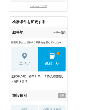
× 条件をクリア
検索条件を変更する
勤務地
※単一選択
都道府県または路線で勤務地を選んでください。
エリア
路線・駅
選択中の駅：神奈川県 ＪＲ鶴見線(鶴見
－扇町) 全体
施設種別
病院
介護福祉施設