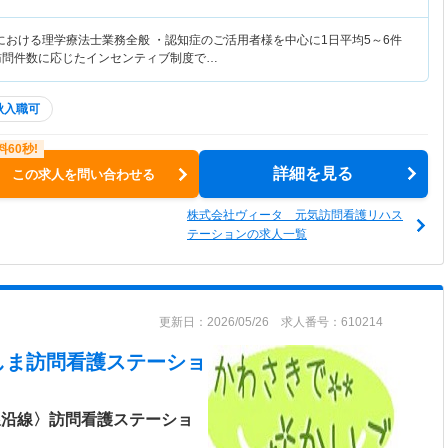
における理学療法士業務全般 ・認知症のご活用者様を中心に1日平均5～6件
訪問件数に応じたインセンティブ制度で…
秋入職可
詳細を見る
この求人を問い合わせる
株式会社ヴィータ 元気訪問看護リハス
テーションの求人一覧
更新日：2026/05/26 求人番号：610214
しま訪問看護ステーショ
線沿線〉訪問看護ステーショ