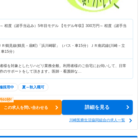
～
程度（諸手当込み）5年目モデル 【モデル年収】
300
万円～
程度（諸手当
ＪＲ鶴見線(鶴見－扇町)「浜川崎駅」（バス・車15分）ＪＲ南武線(川崎－立
車15分）
者様を対象としたリハビリ業務全般。利用者様のご自宅にお伺いして、日常
作のサポートをして頂きます。医師・看護師な…
極採用中
夏～秋入職可
詳細を見る
この求人を問い合わせる
川崎医療生活協同組合の求人一覧