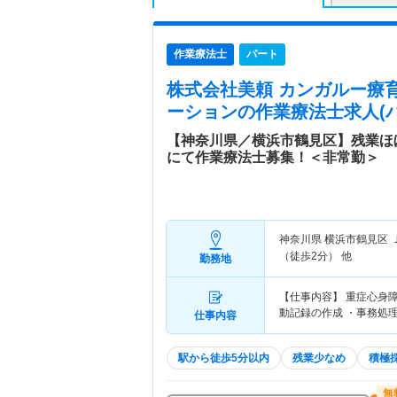
作業療法士
パート
株式会社美頼 カンガルー療
ーション
の作業療法士求人(パ
【神奈川県／横浜市鶴見区】残業ほ
にて作業療法士募集！＜非常勤＞
神奈川県 横浜市鶴見区
（徒歩2分） 他
勤務地
【仕事内容】 重症心身
動記録の作成 ・事務処
仕事内容
駅から徒歩5分以内
残業少なめ
積極