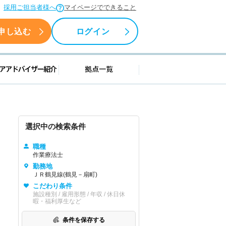
採用ご担当者様へ
マイページでできること
申し込む
ログイン
援情報
キャリアアドバイザー紹介
拠点一覧
選択中の検索条件
職種
作業療法士
勤務地
ＪＲ鶴見線(鶴見－扇町)
こだわり条件
施設種別 / 雇用形態 / 年収 / 休日休
暇・福利厚生など
条件を保存する