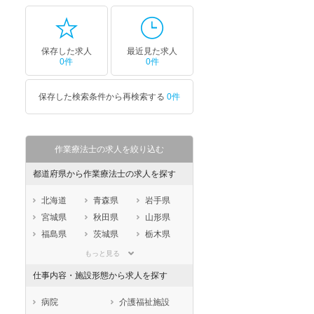
保存した求人
最近見た求人
0件
0件
保存した検索条件から再検索する
0件
作業療法士の求人を絞り込む
都道府県から作業療法士の求人を探す
北海道
青森県
岩手県
宮城県
秋田県
山形県
福島県
茨城県
栃木県
群馬県
埼玉県
千葉県
もっと見る
東京都
神奈川県
新潟県
仕事内容・施設形態から求人を探す
山梨県
長野県
富山県
石川県
福井県
岐阜県
病院
介護福祉施設