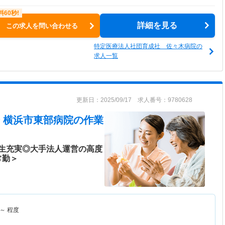
詳細を見る
この求人を問い合わせる
特定医療法人社団育成社 佐々木病院の
求人一覧
更新日：2025/09/17 求人番号：9780628
 横浜市東部病院
の作業
生充実◎大手法人運営の高度
常勤＞
～
程度