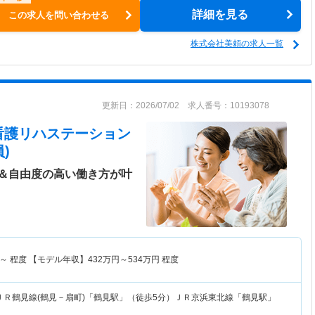
詳細を見る
この求人を問い合わせる
株式会社美頼の求人一覧
更新日：2026/07/02 求人番号：10193078
看護リハステーション
)
＆自由度の高い働き方が叶
～
程度 【モデル年収】
432
万円～
534
万円
程度
ＪＲ鶴見線(鶴見－扇町)「鶴見駅」（徒歩5分）ＪＲ京浜東北線「鶴見駅」