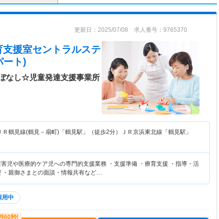
更新日：2025/07/08 求人番号：9765370
育支援室セントラルステ
ート)
ぼなし☆児童発達支援事業所
ＪＲ鶴見線(鶴見－扇町)「鶴見駅」（徒歩2分）ＪＲ京浜東北線「鶴見駅」
障害児や医療的ケア児への専門的支援業務 ・支援準備 ・療育支援 ・指導・活
理 ・親御さまとの面談・情報共有など…
採用中