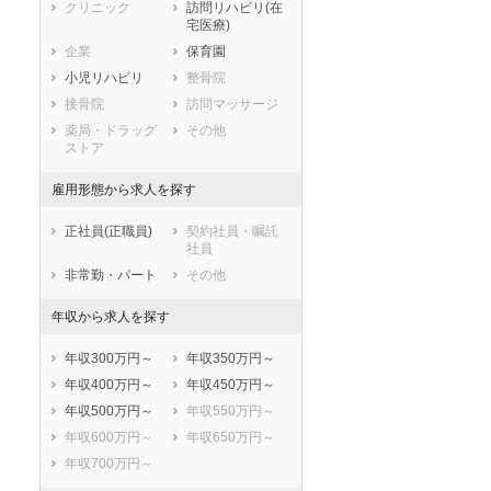
静岡県
愛知県
三重県
クリニック
訪問リハビリ(在
宅医療)
滋賀県
京都府
大阪府
企業
保育園
兵庫県
奈良県
和歌山県
小児リハビリ
整骨院
鳥取県
島根県
岡山県
接骨院
訪問マッサージ
広島県
山口県
徳島県
薬局・ドラッグ
その他
香川県
愛媛県
高知県
ストア
福岡県
佐賀県
長崎県
雇用形態から求人を探す
熊本県
大分県
宮崎県
鹿児島県
沖縄県
正社員(正職員)
契約社員・嘱託
社員
非常勤・パート
その他
年収から求人を探す
年収300万円～
年収350万円～
年収400万円～
年収450万円～
年収500万円～
年収550万円～
年収600万円～
年収650万円～
年収700万円～