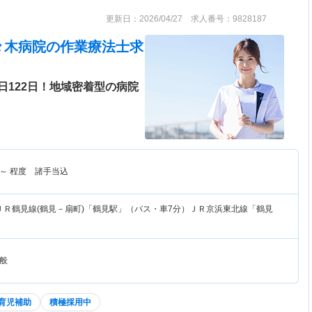
更新日：2026/04/27 求人番号：9828187
々木病院
の作業療法士求
日122日！地域密着型の病院
～
程度 諸手当込
ＪＲ鶴見線(鶴見－扇町)「鶴見駅」（バス・車7分）ＪＲ京浜東北線「鶴見
般
育児補助
積極採用中