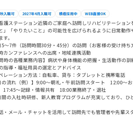
秋入職可
2027年4月入職可
積極採用中
WEB面接OK
看護ステーション近隣のご家庭へ訪問しリハビリテーション
と」「やりたいこと」の可能性を広げられるように日常動作
ます。
日5～7件（訪問時間30分・45分）の訪問（お客様の受け持
時カンファレンスへの出席・地域連携活動
問時の各種業務内容】病状や身体機能の把握・生活動作の訓
の指導・福祉用具の選定とアドバイス
ペレーション方法：自転車、貸与：タブレットと携帯電話
日の流れ（例）】9:00～朝礼・午前訪問スタート 12:00～お
 17:45～記録・情報共有 18:00業務終了・退社
日間の入社時研修、新人教育プログラムが充実しており、ひ
話・メール・チャットを活用して訪問先でも管理者や先輩ス