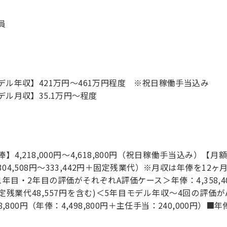
員
デル年収】421万円〜461万円程度 ※祝日稼働手当込み
デル月収】35.1万円〜程度
】4,218,000円～4,618,800円（祝日稼働手当込み）【月額】
304,508円～333,442円＋固定残業代）※月収は年俸を1
1年目・2年目の評価がそれぞれA評価ケース＞年俸：4,358,400
定残業代48,557円を含む)＜5年目モデル年収～4回の評価
38,800円（年俸：4,498,800円＋主任手当：240,000円）■