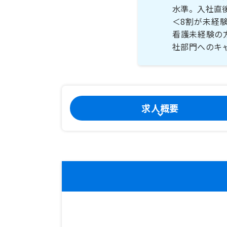
水準。入社直
＜8割が未経
看護未経験の
社部門へのキ
求人概要