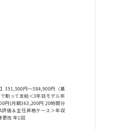
351,500円～384,900円（基
2ヶ月で割って支給＜3年目モデル年
円(月額363,200円 20時間分
がA評価＆主任昇格ケース＞年収
年俸更改 年1回