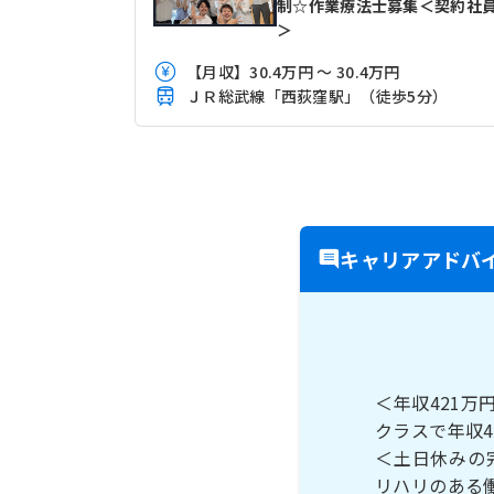
制☆作業療法士募集＜契約社
＞
【月収】30.4万円 ～ 30.4万円
ＪＲ総武線「西荻窪駅」（徒歩5分）
キャリアアドバ
＜年収421
クラスで年収
＜土日休みの
リハリのある