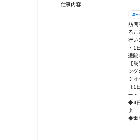
仕事内容
夏～
訪問
るこ
行い
・1
退院
【訪
ング
※オ
【1
ート
◆4
♪
◆電