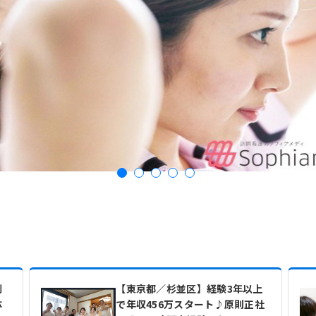
制
【東京都／杉並区】経験3年以上
体
で年収456万スタート♪原則正社