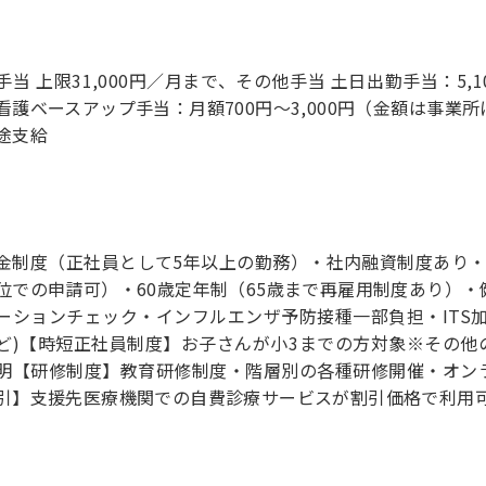
手当 上限31,000円／月まで、その他手当 土日出勤手当：5,
看護ベースアップ手当：月額700円～3,000円（金額は事業
途支給
金制度（正社員として5年以上の勤務）・社内融資制度あり・
位での申請可）・60歳定年制（65歳まで再雇用制度あり）
ーションチェック・インフルエンザ予防接種一部負担・ITS
ど)【時短正社員制度】お子さんが小3までの方対象※その他
明【研修制度】教育研修制度・階層別の各種研修開催・オン
引】支援先医療機関での自費診療サービスが割引価格で利用