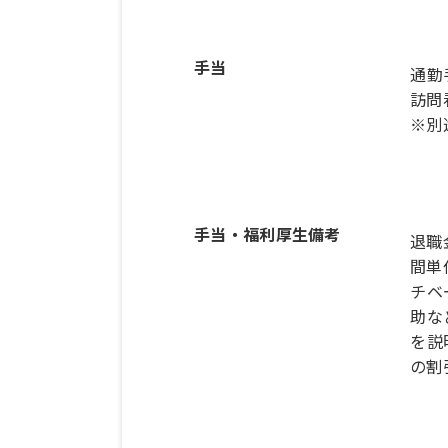
手当
通勤
訪問
※別
手当・福利厚生備考
退職
間単
チベ
助な
を説
の割