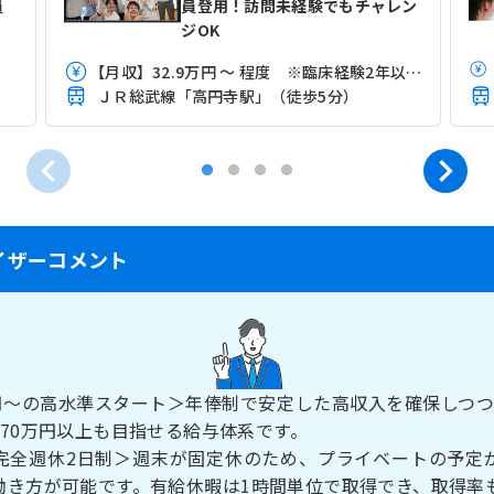
員
員登用！訪問未経験でもチャレン
ジOK
【月収】32.9万円 ～ 程度 ※臨床経験2年以上3年未満モデル
ＪＲ総武線「高円寺駅」（徒歩5分）
イザーコメント
万円～の高水準スタート＞年俸制で安定した高収入を確保しつつ
470万円以上も目指せる給与体系です。
完全週休2日制＞週末が固定休のため、プライベートの予定
働き方が可能です。有給休暇は1時間単位で取得でき、取得率も