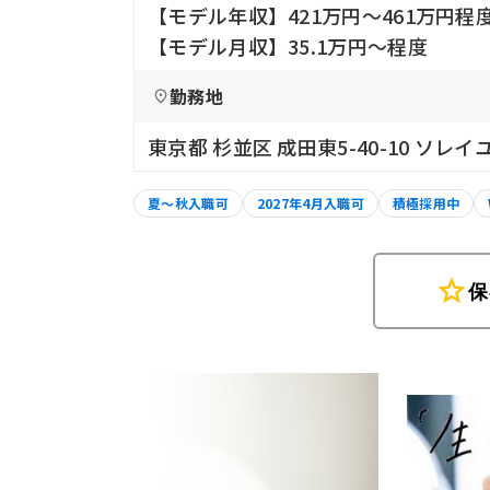
【モデル年収】421万円〜461万円
【モデル月収】35.1万円〜程度
勤務地
東京都 杉並区 成田東5-40-10 ソレイ
夏～秋入職可
2027年4月入職可
積極採用中
star
保