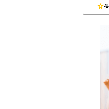
star
保