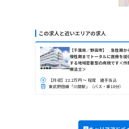
この求人と近いエリアの求人
【千葉県／野田市】 急性期か
慢性期までトータルに医療を提
する地域密着型の病院です＜作
療法士＞
【月収】22.2万円 ～ 程度 諸手当込
東武野田線「川間駅」（バス・車10分）
キャリアアドバ