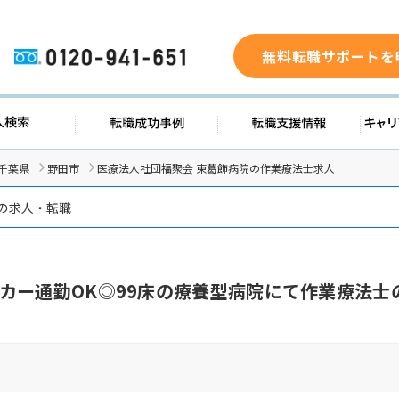
無料転職サポートを
0120-941-651
ド
求人検索
転職成功事例
転職支
千葉県
野田市
医療法人社団福聚会 東葛飾病院の作業療法士求人
の求人・転職
カー通勤OK◎99床の療養型病院にて作業療法士