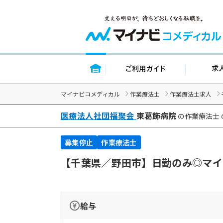
トップページ
ご利用ガイ
マイナビコメディカル
作業療法士
作業療法士求人
医療法人社団福聚会
東葛飾病院
の作業療法士 
募集停止
作業療法士
【千葉県／野田市】日勤のみ◎マイ
給与