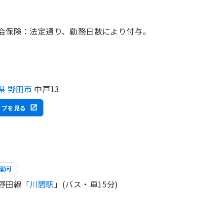
会保険：法定通り、勤務日数により付与。
県 野田市
中戸13
ップを見る
勤可
野田線「
川間駅
」(バス・車15分)