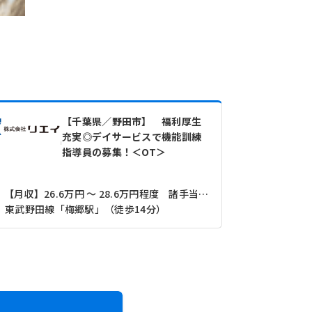
【千葉県／野田市】 福利厚生
充実◎デイサービスで機能訓練
指導員の募集！＜OT＞
【月収】26.6万円 ～ 28.6万円程度 諸手当込み
【月収】21
東武野田線「梅郷駅」（徒歩14分）
東武野田線