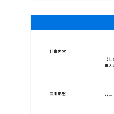
仕事内容
【仕
■入
雇用形態
パー