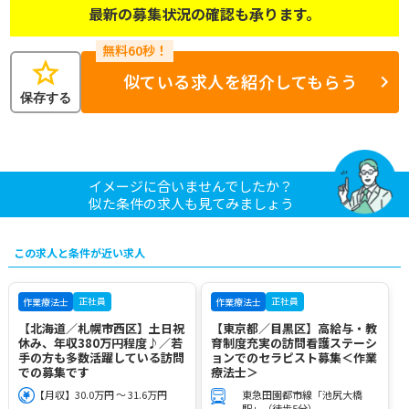
最新の募集状況の確認も承ります。
star
似ている求人を紹介してもらう
保存する
イメージに合いませんでしたか？
似た条件の求人も見てみましょう
この求人と条件が近い求人
正社員
正社員
作業療法士
作業療法士
【北海道／札幌市西区】土日祝
【東京都／目黒区】高給与・教
休み、年収380万円程度♪／若
育制度充実の訪問看護ステーシ
手の方も多数活躍している訪問
ョンでのセラピスト募集＜作業
での募集です
療法士＞
【月収】30.0万円 ～ 31.6万円
東急田園都市線「池尻大橋
駅」（徒歩5分）