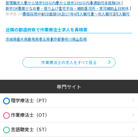
管理職求人
駅から徒歩5分以内
駅から徒歩10分以内
車通勤可
未経験OK
新卒OK
残業少なめ
寮・借り上げ
住宅手当・補助
託児所・育児補助
土日祝休
無資格 OK
積極採用中
WEB面接OK
2027年4月入職可
夏～秋入職可
1月入職可
近隣の都道府県で作業療法士求人を再検索
茨城県
栃木県
群馬県
埼玉県
東京都
神奈川県
山梨県
作業療法士の求人をすべて見る
専門サイト
理学療法士（PT）
作業療法士（OT）
言語聴覚士（ST）