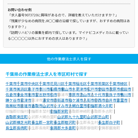
お問い合わせ例
「求人番号9073720に興味があるので、詳細を教えていただけますか？」
「残業が少なめの病院をJR○○線の沿線で探していますが、おすすめの病院はあ
りますか？」
「訪問リハビリの募集を都内で探しています。マイナビコメディカルに載ってい
る○○○○○以外におすすめの求人はありますか？」
他の作業療法士求人を探す
千葉県の作業療法士求人を市区町村で探す
千葉市
千葉市中央区
千葉市花見川区
千葉市稲毛区
千葉市若葉区
千葉市緑区
千葉市美浜区
銚子市
市川市
船橋市
館山市
木更津市
松戸市
野田市
茂原市
成田市
佐倉市
東金市
旭市
習志野市
柏市
勝浦市
市原市
流山市
八千代市
我孫子市
鴨川市
鎌ケ谷市
君津市
富津市
浦安市
四街道市
袖ケ浦市
八街市
印西市
白井市
富里市
南房総市
匝瑳市
香取市
山武市
いすみ市
大網白里市
印旛郡酒々井町
印旛郡印旛村
印旛郡本埜村
印旛郡栄町
香取郡神崎町
香取郡多古町
香取郡東庄町
山武郡大網白里町
山武郡九十九里町
山武郡芝山町
山武郡横芝光町
長生郡一宮町
長生郡睦沢町
長生郡長生村
長生郡白子町
長生郡長柄町
長生郡長南町
夷隅郡大多喜町
夷隅郡御宿町
安房郡鋸南町