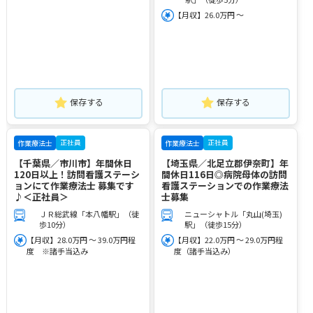
【月収】26.0万円 ～
保存する
保存する
正社員
正社員
作業療法士
作業療法士
【千葉県／市川市】年間休日
【埼玉県／北足立郡伊奈町】年
120日以上！訪問看護ステーシ
間休日116日◎病院母体の訪問
ョンにて作業療法士 募集です
看護ステーションでの作業療法
♪＜正社員＞
士募集
ＪＲ総武線「本八幡駅」（徒
ニューシャトル「丸山(埼玉)
歩10分）
駅」（徒歩15分）
【月収】28.0万円 ～ 39.0万円程
【月収】22.0万円 ～ 29.0万円程
度 ※諸手当込み
度（諸手当込み）