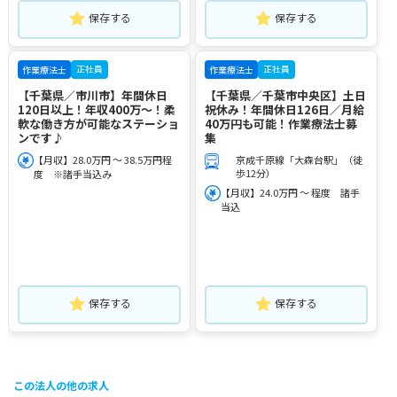
保存する
保存する
正社員
正社員
作業療法士
作業療法士
【千葉県／市川市】年間休日
【千葉県／千葉市中央区】土日
120日以上！年収400万～！柔
祝休み！年間休日126日／月給
軟な働き方が可能なステーショ
40万円も可能！作業療法士募
ンです♪
集
【月収】28.0万円 ～ 38.5万円程
京成千原線「大森台駅」（徒
歩12分）
度 ※諸手当込み
【月収】24.0万円 ～ 程度 諸手
当込
保存する
保存する
この法人の他の求人