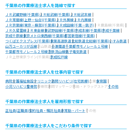
千葉県の作業療法士求人を路線で探す
ＪＲ武蔵野線(千葉県)
ＪＲ総武線(千葉県)
ＪＲ総武本線
ＪＲ常磐線(上野－仙台)(千葉県)
ＪＲ外房線
ＪＲ内房線
ＪＲ京葉線(東京－蘇我)(千葉県)
ＪＲ成田線(千葉－銚子)
ＪＲ鹿島線(千葉県)
ＪＲ久留里線
ＪＲ東金線
東武野田線(千葉県)
京成本線(千葉県)
京成千葉線
京成千原線
東京メトロ東西線(千葉県)
都営新宿線(千葉県)
つくばエクスプレス(千葉県)
東葉高速鉄道
北総鉄道北総線(千葉県)
いすみ鉄道
山万ユーカリが丘線
芝山鉄道
小湊鐵道
千葉都市モノレール１号線
千葉都市モノレール２号線
流鉄流山線
銚子電気鉄道
ＪＲ上野東京ライン(千葉県)
京成松戸線
千葉県の作業療法士求人を仕事内容で探す
病院
介護福祉施設
クリニック
訪問リハビリ(在宅医療)
企業
保育園
小児リハビリ
整骨院
接骨院
訪問マッサージ
薬局・ドラッグストア
その他
千葉県の作業療法士求人を雇用形態で探す
正社員(正職員)
契約社員・嘱託社員
非常勤・パート
その他
千葉県の作業療法士求人をこだわり条件で探す