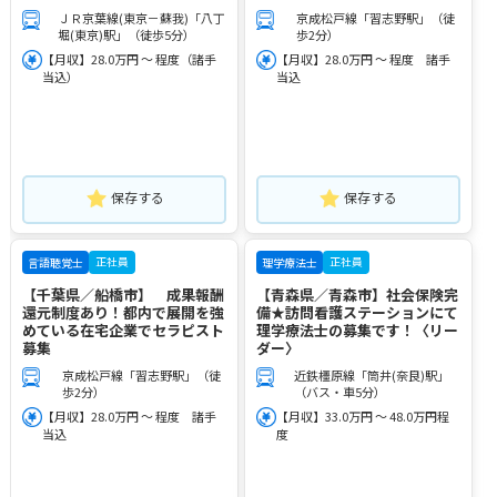
ＪＲ京葉線(東京－蘇我)「八丁
京成松戸線「習志野駅」（徒
堀(東京)駅」（徒歩5分）
歩2分）
【月収】28.0万円 ～ 程度（諸手
【月収】28.0万円 ～ 程度 諸手
当込）
当込
保存する
保存する
正社員
正社員
言語聴覚士
理学療法士
【千葉県／船橋市】 成果報酬
【青森県／青森市】社会保険完
還元制度あり！都内で展開を強
備★訪問看護ステーションにて
めている在宅企業でセラピスト
理学療法士の募集です！〈リー
募集
ダー〉
京成松戸線「習志野駅」（徒
近鉄橿原線「筒井(奈良)駅」
歩2分）
（バス・車5分）
【月収】28.0万円 ～ 程度 諸手
【月収】33.0万円 ～ 48.0万円程
当込
度