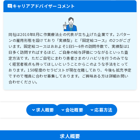
キャリアアドバイザーコメント
同社は2010年8月に作業療法士の代表が立ち上げた企業です。2パター
ンの雇用形態を設けており「実績型」と「固定給コース」の2つがござ
います。固定給コースはおおよそ1日5～6件の訪問件数で、実績型は1
日多く訪問すればするほど、ご自身の給与評価につながるといった査
定方法です。ただご自宅にまわり患者さまのリハビリを行うのみでな
く経営者視点も持ってほしいということからこのような手法をとって
おります。150程度のセラピストが現在在籍しており、今後も拡充予定
ですので増員に合わせ募集しております。ご興味ある方は詳細お問い
合わせください。
求人概要
会社概要
応募方法
求人概要