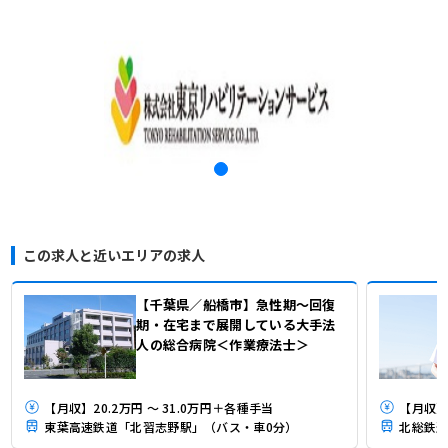
この求人と近いエリアの求人
【千葉県／船橋市】急性期～回復
期・在宅まで展開している大手法
人の総合病院＜作業療法士＞
【月収】20.2万円 ～ 31.0万円＋各種手当
【月収】
東葉高速鉄道「北習志野駅」（バス・車0分）
北総鉄道