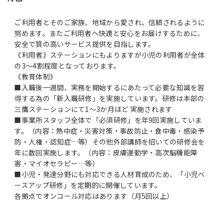
ご利用者とそのご家族、地域から愛され、信頼されるように
努めます。またご利用者へ快適と安心をお届けするために、
安全で質の高いサービス提供を目指します。
《利用者》ステーションにもよりますが小児の利用者が全体
の3～4割程度となっております。
《教育体制》
■入職後一週間、実務を開始するにあたって必要な知識を習
得する為の「新入職研修」を実施しています。研修は本部の
三鷹ステーションにて1～3か月ほど 実施されます
■事業所スタッフ全体で「必須研修」を年9回実施していま
す。（内容：熱中症・災害対策・事故防止・食中毒・感染予
防・人権・認知症…等）その他外部講師を招いての研修会を
年に数回実施します。（内容：皮膚運動学・高次脳機能障
害・マイオセラピー…等）
■小児・発達分野にも対応できる人材育成のため、「小児ベ
ースアップ研修」を定期的に開催しています。
各拠点でオンコール対応はあります（月5回以上）