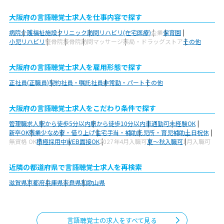
大阪府の言語聴覚士求人を仕事内容で探す
病院
介護福祉施設
クリニック
訪問リハビリ(在宅医療)
企業
保育園
小児リハビリ
整骨院
接骨院
訪問マッサージ
薬局・ドラッグストア
その他
大阪府の言語聴覚士求人を雇用形態で探す
正社員(正職員)
契約社員・嘱託社員
非常勤・パート
その他
大阪府の言語聴覚士求人をこだわり条件で探す
管理職求人
駅から徒歩5分以内
駅から徒歩10分以内
車通勤可
未経験OK
新卒OK
残業少なめ
寮・借り上げ
住宅手当・補助
託児所・育児補助
土日祝休
無資格 OK
積極採用中
WEB面接OK
2027年4月入職可
夏～秋入職可
1月入職可
近隣の都道府県で言語聴覚士求人を再検索
滋賀県
京都府
兵庫県
奈良県
和歌山県
言語聴覚士の求人をすべて見る