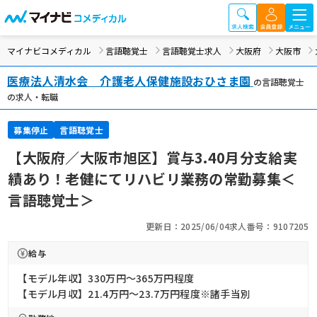
マイナビコメディカル
言語聴覚士
言語聴覚士求人
大阪府
大阪市
医療法人清水会 介護老人保健施設おひさま園
の言語聴覚士
の求人・転職
募集停止
言語聴覚士
【大阪府／大阪市旭区】賞与3.40月分支給実
績あり！老健にてリハビリ業務の常勤募集＜
言語聴覚士＞
更新日：2025/06/04
求人番号：9107205
給与
【モデル年収】330万円〜365万円程度
【モデル月収】21.4万円〜23.7万円程度※諸手当別