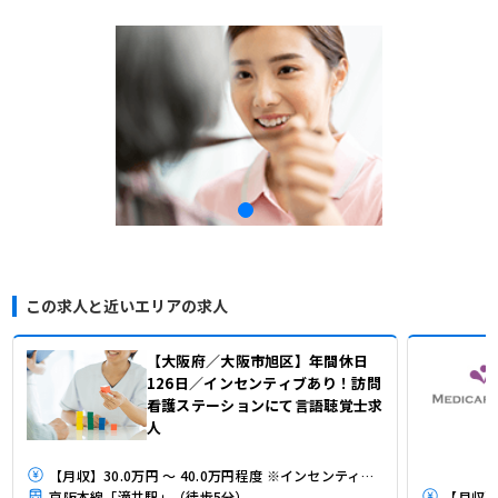
この求人と近いエリアの求人
【大阪府／大阪市旭区】年間休日
126日／インセンティブあり！訪問
看護ステーションにて言語聴覚士求
人
【月収】30.0万円 ～ 40.0万円程度 ※インセンティブ込
京阪本線「滝井駅」（徒歩5分）
【月収】2