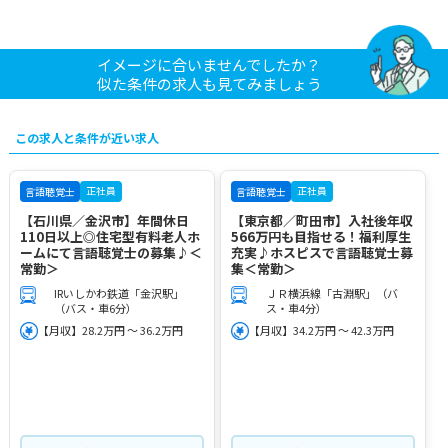
イメージに合いませんでしたか？
似た条件の求人も見てみましょう
この求人と条件が近い求人
正社員
正社員
言語聴覚士
言語聴覚士
【石川県／金沢市】年間休日
【東京都／町田市】入社後年収
110日以上◎住宅型有料老人ホ
566万円も目指せる！福利厚生
ームにて言語聴覚士の募集♪＜
充実♪ホスピスで言語聴覚士募
常勤＞
集＜常勤＞
IRいしかわ鉄道「金沢駅」
ＪＲ横浜線「古淵駅」（バ
（バス・車6分）
ス・車4分）
【月収】28.2万円 ～ 36.2万円
【月収】34.2万円 ～ 42.3万円