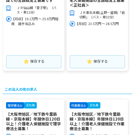
設での言語聴覚士募集です
老人保健施設の言語聴覚士募集
＜正社員＞
ＪＲ仙山線「愛子駅」（バ
ス・車11分）
ＪＲ東北本線(上野－盛岡)「岩
切駅」（バス・車32分）
【月収】19.1万円 ～ 25.9万円程
度 諸手当込み
【月収】23.5万円 ～ 28.5万円
保存する
保存する
この法人の他の求人
正社員
正社員
理学療法士
作業療法士
【大阪市旭区／地下鉄今里筋
【大阪市旭区／地下鉄今里筋
線・京阪本線】年間休日120日
線・京阪本線】年間休日120日
以上！介護老人保健施設で理学
以上！介護老人保健施設で作業
療法士募集！
療法士募集！