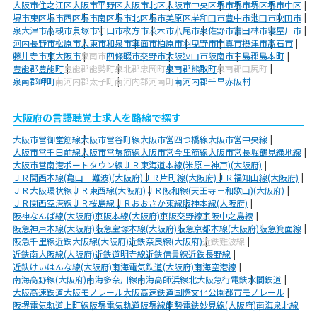
大阪市住之江区
大阪市平野区
大阪市北区
大阪市中央区
堺市
堺市堺区
堺市中区
堺市東区
堺市西区
堺市南区
堺市北区
堺市美原区
岸和田市
豊中市
池田市
吹田市
泉大津市
高槻市
貝塚市
守口市
枚方市
茨木市
八尾市
泉佐野市
富田林市
寝屋川市
河内長野市
松原市
大東市
和泉市
箕面市
柏原市
羽曳野市
門真市
摂津市
高石市
藤井寺市
東大阪市
泉南市
四條畷市
交野市
大阪狭山市
阪南市
三島郡島本町
豊能郡豊能町
豊能郡能勢町
泉北郡忠岡町
泉南郡熊取町
泉南郡田尻町
泉南郡岬町
南河内郡太子町
南河内郡河南町
南河内郡千早赤阪村
大阪府の言語聴覚士求人を路線で探す
大阪市営御堂筋線
大阪市営谷町線
大阪市営四つ橋線
大阪市営中央線
大阪市営千日前線
大阪市営堺筋線
大阪市営今里筋線
大阪市営長堀鶴見緑地線
大阪市営南港ポートタウン線
ＪＲ東海道本線(米原－神戸)(大阪府)
ＪＲ関西本線(亀山－難波)(大阪府)
ＪＲ片町線(大阪府)
ＪＲ福知山線(大阪府)
ＪＲ大阪環状線
ＪＲ東西線(大阪府)
ＪＲ阪和線(天王寺－和歌山)(大阪府)
ＪＲ関西空港線
ＪＲ桜島線
ＪＲおおさか東線
阪神本線(大阪府)
阪神なんば線(大阪府)
京阪本線(大阪府)
京阪交野線
京阪中之島線
阪急神戸本線(大阪府)
阪急宝塚本線(大阪府)
阪急京都本線(大阪府)
阪急箕面線
阪急千里線
近鉄大阪線(大阪府)
近鉄奈良線(大阪府)
近鉄難波線
近鉄南大阪線(大阪府)
近鉄道明寺線
近鉄信貴線
近鉄長野線
近鉄けいはんな線(大阪府)
南海電気鉄道(大阪府)
南海空港線
南海高野線(大阪府)
南海多奈川線
南海高師浜線
北大阪急行電鉄
水間鉄道
大阪高速鉄道大阪モノレール
大阪高速鉄道国際文化公園都市モノレール
阪堺電気軌道上町線
阪堺電気軌道阪堺線
能勢電鉄妙見線(大阪府)
南海泉北線