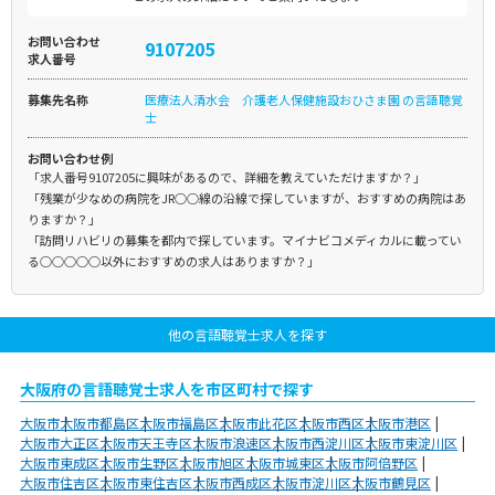
お問い合わせ
9107205
求人番号
募集先名称
医療法人清水会 介護老人保健施設おひさま園 の言語聴覚
士
お問い合わせ例
「求人番号9107205に興味があるので、詳細を教えていただけますか？」
「残業が少なめの病院をJR○○線の沿線で探していますが、おすすめの病院はあ
りますか？」
「訪問リハビリの募集を都内で探しています。マイナビコメディカルに載ってい
る○○○○○以外におすすめの求人はありますか？」
他の言語聴覚士求人を探す
大阪府の言語聴覚士求人を市区町村で探す
大阪市
大阪市都島区
大阪市福島区
大阪市此花区
大阪市西区
大阪市港区
大阪市大正区
大阪市天王寺区
大阪市浪速区
大阪市西淀川区
大阪市東淀川区
大阪市東成区
大阪市生野区
大阪市旭区
大阪市城東区
大阪市阿倍野区
大阪市住吉区
大阪市東住吉区
大阪市西成区
大阪市淀川区
大阪市鶴見区