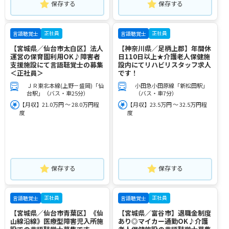
保存する
保存する
正社員
正社員
言語聴覚士
言語聴覚士
【宮城県／仙台市太白区】法人
【神奈川県／足柄上郡】年間休
運営の保育園利用OK♪障害者
日110日以上★介護老人保健施
支援施設にて言語聴覚士の募集
設内にてリハビリスタッフ求人
＜正社員＞
です！
ＪＲ東北本線(上野－盛岡)「仙
小田急小田原線「新松田駅」
台駅」（バス・車25分）
（バス・車7分）
【月収】21.0万円 ～ 28.0万円程
【月収】23.5万円 ～ 32.5万円程
度
度
保存する
保存する
正社員
正社員
言語聴覚士
言語聴覚士
【宮城県／仙台市青葉区】《仙
【宮城県／富谷市】退職金制度
山線沿線》医療型障害児入所施
あり◎マイカー通勤OK♪介護