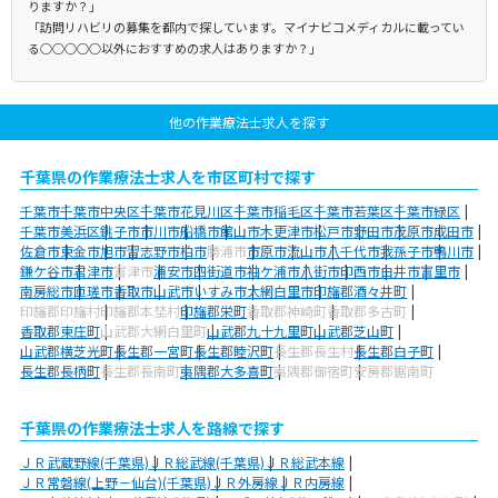
りますか？」
「訪問リハビリの募集を都内で探しています。マイナビコメディカルに載ってい
る○○○○○以外におすすめの求人はありますか？」
他の作業療法士求人を探す
千葉県の作業療法士求人を市区町村で探す
千葉市
千葉市中央区
千葉市花見川区
千葉市稲毛区
千葉市若葉区
千葉市緑区
千葉市美浜区
銚子市
市川市
船橋市
館山市
木更津市
松戸市
野田市
茂原市
成田市
佐倉市
東金市
旭市
習志野市
柏市
勝浦市
市原市
流山市
八千代市
我孫子市
鴨川市
鎌ケ谷市
君津市
富津市
浦安市
四街道市
袖ケ浦市
八街市
印西市
白井市
富里市
南房総市
匝瑳市
香取市
山武市
いすみ市
大網白里市
印旛郡酒々井町
印旛郡印旛村
印旛郡本埜村
印旛郡栄町
香取郡神崎町
香取郡多古町
香取郡東庄町
山武郡大網白里町
山武郡九十九里町
山武郡芝山町
山武郡横芝光町
長生郡一宮町
長生郡睦沢町
長生郡長生村
長生郡白子町
長生郡長柄町
長生郡長南町
夷隅郡大多喜町
夷隅郡御宿町
安房郡鋸南町
千葉県の作業療法士求人を路線で探す
ＪＲ武蔵野線(千葉県)
ＪＲ総武線(千葉県)
ＪＲ総武本線
ＪＲ常磐線(上野－仙台)(千葉県)
ＪＲ外房線
ＪＲ内房線