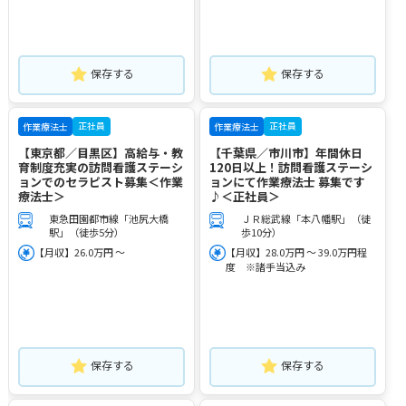
保存する
保存する
正社員
正社員
作業療法士
作業療法士
【東京都／目黒区】高給与・教
【千葉県／市川市】年間休日
育制度充実の訪問看護ステーシ
120日以上！訪問看護ステーシ
ョンでのセラピスト募集＜作業
ョンにて作業療法士 募集です
療法士＞
♪＜正社員＞
東急田園都市線「池尻大橋
ＪＲ総武線「本八幡駅」（徒
駅」（徒歩5分）
歩10分）
【月収】26.0万円 ～
【月収】28.0万円 ～ 39.0万円程
度 ※諸手当込み
保存する
保存する