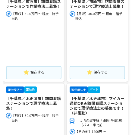
【千葉県／市原市】訪問看護ス
【千葉県／市原市】訪問看護ス
テーションで作業療法士募集！
テーションで理学療法士募集！
【月収】30.0万円 ～ 程度 諸手
【月収】30.0万円 ～ 程度 諸手
当込
当込
保存する
保存する
正社員
パート
理学療法士
理学療法士
【千葉県／木更津市】訪問看護
【千葉県／木更津市】マイカー
ステーションで理学療法士募
通勤OK★訪問看護ステーショ
集！
ンにて理学療法士の募集です！
〈非常勤〉
【月収】30.0万円 ～ 程度 諸手
当込
ＪＲ久留里線「祇園(千葉)駅」
（バス・車7分）
【その他】1400円 ～