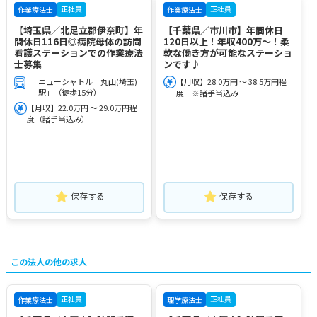
正社員
正社員
作業療法士
作業療法士
【埼玉県／北足立郡伊奈町】年
【千葉県／市川市】年間休日
間休日116日◎病院母体の訪問
120日以上！年収400万～！柔
看護ステーションでの作業療法
軟な働き方が可能なステーショ
士募集
ンです♪
ニューシャトル「丸山(埼玉)
【月収】28.0万円 ～ 38.5万円程
駅」（徒歩15分）
度 ※諸手当込み
【月収】22.0万円 ～ 29.0万円程
度（諸手当込み）
保存する
保存する
この法人の他の求人
正社員
正社員
作業療法士
理学療法士