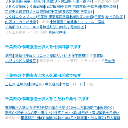
ＪＲ京葉線(東京－蘇我)(千葉県)
ＪＲ成田線(千葉－銚子)
ＪＲ鹿島線(千葉県)
ＪＲ久留里線
ＪＲ東金線
東武野田線(千葉県)
京成本線(千葉県)
京成千葉線
京成千原線
東京メトロ東西線(千葉県)
都営新宿線(千葉県)
つくばエクスプレス(千葉県)
東葉高速鉄道
北総鉄道北総線(千葉県)
いすみ鉄道
山万ユーカリが丘線
芝山鉄道
小湊鐵道
千葉都市モノレール１号線
千葉都市モノレール２号線
流鉄流山線
銚子電気鉄道
ＪＲ上野東京ライン(千葉県)
京成松戸線
千葉県の作業療法士求人を仕事内容で探す
病院
介護福祉施設
クリニック
訪問リハビリ(在宅医療)
企業
保育園
小児リハビリ
整骨院
接骨院
訪問マッサージ
薬局・ドラッグストア
その他
千葉県の作業療法士求人を雇用形態で探す
正社員(正職員)
契約社員・嘱託社員
非常勤・パート
その他
千葉県の作業療法士求人をこだわり条件で探す
管理職求人
駅から徒歩5分以内
駅から徒歩10分以内
車通勤可
未経験OK
新卒OK
残業少なめ
寮・借り上げ
住宅手当・補助
託児所・育児補助
土日祝休
無資格 OK
積極採用中
WEB面接OK
2027年4月入職可
夏～秋入職可
1月入職可