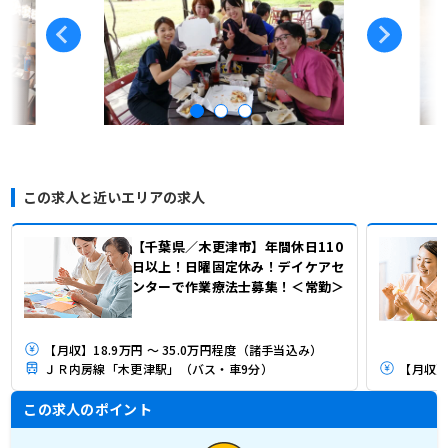
この求人と近いエリアの求人
【千葉県／木更津市】年間休日110
日以上！日曜固定休み！デイケアセ
ンターで作業療法士募集！＜常勤＞
【月収】18.9万円 ～ 35.0万円程度（諸手当込み）
ＪＲ内房線「木更津駅」（バス・車9分）
【月収】2
この求人のポイント