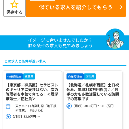
star
似ている求人を紹介してもらう
保存する
イメージに合いませんでしたか？
似た条件の求人も見てみましょう
この求人と条件が近い求人
正社員
正社員
作業療法士
作業療法士
【東京都／練馬区】セラピスト
【北海道／札幌市西区】土日祝
のキャリアに天井はない。次の
休み、年収380万円程度♪／若
管理者を本気で育てる！＜理学
手の方も多数活躍している訪問
療法士／正社員＞
での募集です
東京メトロ有楽町線「地下鉄
【月収】30.0万円 ～ 31.6万円
赤塚駅」（徒歩9分）
【月収】32.0万円 ～