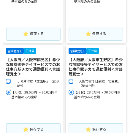
基本給のみの金額
基本給のみの金額
保存する
保存する
正社員
正社員
言語聴覚士
言語聴覚士
【大阪府／大阪市鶴見区】希少
【大阪府／大阪市生野区】希少
な放課後等デイサービスでのお
な放課後等デイサービスでのお
仕事◎駅チカで通勤便利＜言語
仕事◎駅チカで通勤便利＜言語
聴覚士＞
聴覚士＞
ＪＲ片町線「放出駅」（徒歩
大阪市営千日前線「北巽駅」
8分）
（徒歩8分）
【月収】28.0万円 ～ 30.0万円※
【月収】28.0万円 ～ 30.0万円※
基本給のみの金額
基本給のみの金額
保存する
保存する