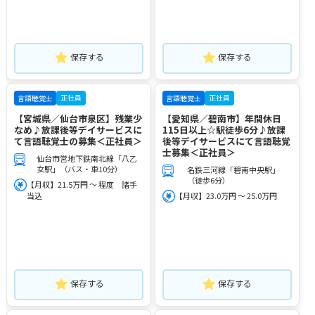
保存する
保存する
正社員
正社員
言語聴覚士
言語聴覚士
【宮城県／仙台市泉区】残業少
【愛知県／碧南市】年間休日
なめ♪放課後等デイサービスに
115日以上☆駅徒歩6分♪放課
て言語聴覚士の募集＜正社員＞
後等デイサービスにて言語聴覚
士募集＜正社員＞
仙台市営地下鉄南北線「八乙
女駅」（バス・車10分）
名鉄三河線「碧南中央駅」
（徒歩6分）
【月収】21.5万円 ～ 程度 諸手
当込
【月収】23.0万円 ～ 25.0万円
保存する
保存する