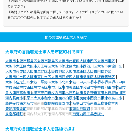
「残業が少なめの病院をJR○○線の沿線で探していますが、おすすめの病院はあ
りますか？」
「訪問リハビリの募集を都内で探しています。マイナビコメディカルに載ってい
る○○○○○以外におすすめの求人はありますか？」
他の言語聴覚士求人を探す
大阪府の言語聴覚士求人を市区町村で探す
大阪市
大阪市都島区
大阪市福島区
大阪市此花区
大阪市西区
大阪市港区
大阪市大正区
大阪市天王寺区
大阪市浪速区
大阪市西淀川区
大阪市東淀川区
大阪市東成区
大阪市生野区
大阪市旭区
大阪市城東区
大阪市阿倍野区
大阪市住吉区
大阪市東住吉区
大阪市西成区
大阪市淀川区
大阪市鶴見区
大阪市住之江区
大阪市平野区
大阪市北区
大阪市中央区
堺市
堺市堺区
堺市中区
堺市東区
堺市西区
堺市南区
堺市北区
堺市美原区
岸和田市
豊中市
池田市
吹田市
泉大津市
高槻市
貝塚市
守口市
枚方市
茨木市
八尾市
泉佐野市
富田林市
寝屋川市
河内長野市
松原市
大東市
和泉市
箕面市
柏原市
羽曳野市
門真市
摂津市
高石市
藤井寺市
東大阪市
泉南市
四條畷市
交野市
大阪狭山市
阪南市
三島郡島本町
豊能郡豊能町
豊能郡能勢町
泉北郡忠岡町
泉南郡熊取町
泉南郡田尻町
泉南郡岬町
南河内郡太子町
南河内郡河南町
南河内郡千早赤阪村
大阪府の言語聴覚士求人を路線で探す