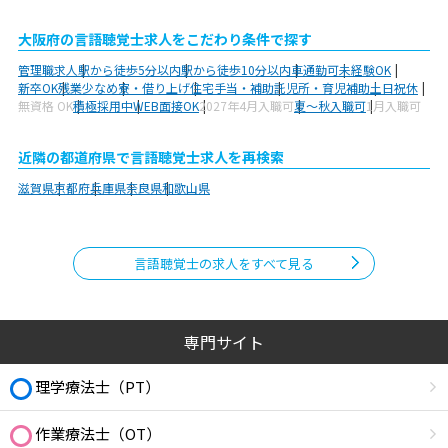
大阪府の言語聴覚士求人をこだわり条件で探す
管理職求人
駅から徒歩5分以内
駅から徒歩10分以内
車通勤可
未経験OK
新卒OK
残業少なめ
寮・借り上げ
住宅手当・補助
託児所・育児補助
土日祝休
無資格 OK
積極採用中
WEB面接OK
2027年4月入職可
夏～秋入職可
1月入職可
近隣の都道府県で言語聴覚士求人を再検索
滋賀県
京都府
兵庫県
奈良県
和歌山県
言語聴覚士の求人をすべて見る
専門サイト
理学療法士（PT）
作業療法士（OT）