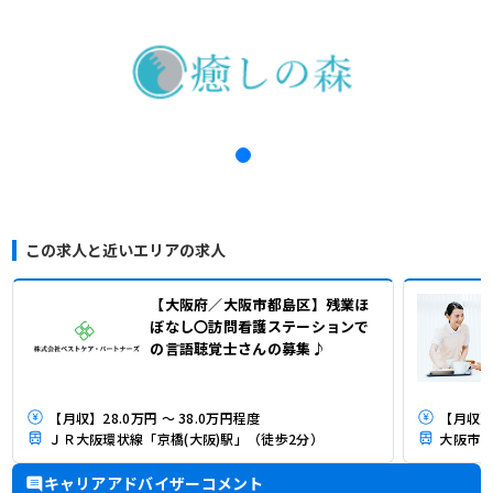
この求人と近いエリアの求人
【大阪府／大阪市都島区】残業ほ
ぼなし〇訪問看護ステーションで
の言語聴覚士さんの募集♪
【月収】28.0万円 ～ 38.0万円程度
【月収】3
ＪＲ大阪環状線「京橋(大阪)駅」（徒歩2分）
大阪市営
キャリアアドバイザーコメント