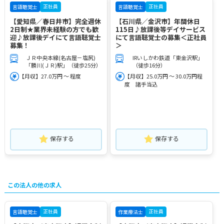
正社員
正社員
言語聴覚士
言語聴覚士
【愛知県／春日井市】完全週休
【石川県／金沢市】年間休日
2日制★業界未経験の方でも歓
115日♪放課後等デイサービス
迎♪放課後デイにて言語聴覚士
にて言語聴覚士の募集＜正社員
募集！
＞
ＪＲ中央本線(名古屋－塩尻)
IRいしかわ鉄道「東金沢駅」
「勝川(ＪＲ)駅」（徒歩25分）
（徒歩16分）
【月収】27.0万円 ～ 程度
【月収】25.0万円 ～ 30.0万円程
度 諸手当込
保存する
保存する
この法人の他の求人
正社員
正社員
言語聴覚士
作業療法士