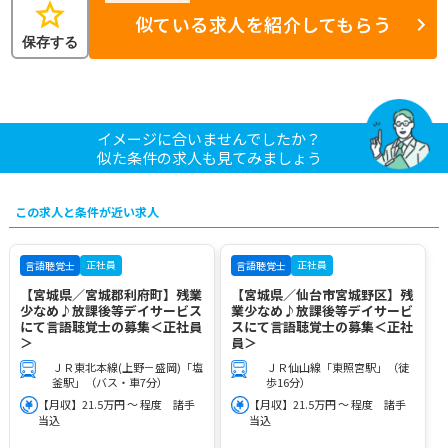
star
似ている求人を紹介してもらう
保存する
イメージに合いませんでしたか？
似た条件の求人も見てみましょう
この求人と条件が近い求人
正社員
正社員
言語聴覚士
言語聴覚士
【宮城県／宮城郡利府町】残業
【宮城県／仙台市宮城野区】残
少なめ♪放課後等デイサービス
業少なめ♪放課後等デイサービ
にて言語聴覚士の募集＜正社員
スにて言語聴覚士の募集＜正社
＞
員＞
ＪＲ東北本線(上野－盛岡)「塩
ＪＲ仙山線「東照宮駅」（徒
釜駅」（バス・車7分）
歩16分）
【月収】21.5万円 ～ 程度 諸手
【月収】21.5万円 ～ 程度 諸手
当込
当込