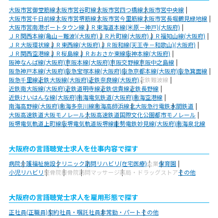
大阪市営御堂筋線
大阪市営谷町線
大阪市営四つ橋線
大阪市営中央線
大阪市営千日前線
大阪市営堺筋線
大阪市営今里筋線
大阪市営長堀鶴見緑地線
大阪市営南港ポートタウン線
ＪＲ東海道本線(米原－神戸)(大阪府)
ＪＲ関西本線(亀山－難波)(大阪府)
ＪＲ片町線(大阪府)
ＪＲ福知山線(大阪府)
ＪＲ大阪環状線
ＪＲ東西線(大阪府)
ＪＲ阪和線(天王寺－和歌山)(大阪府)
ＪＲ関西空港線
ＪＲ桜島線
ＪＲおおさか東線
阪神本線(大阪府)
阪神なんば線(大阪府)
京阪本線(大阪府)
京阪交野線
京阪中之島線
阪急神戸本線(大阪府)
阪急宝塚本線(大阪府)
阪急京都本線(大阪府)
阪急箕面線
阪急千里線
近鉄大阪線(大阪府)
近鉄奈良線(大阪府)
近鉄難波線
近鉄南大阪線(大阪府)
近鉄道明寺線
近鉄信貴線
近鉄長野線
近鉄けいはんな線(大阪府)
南海電気鉄道(大阪府)
南海空港線
南海高野線(大阪府)
南海多奈川線
南海高師浜線
北大阪急行電鉄
水間鉄道
大阪高速鉄道大阪モノレール
大阪高速鉄道国際文化公園都市モノレール
阪堺電気軌道上町線
阪堺電気軌道阪堺線
能勢電鉄妙見線(大阪府)
南海泉北線
大阪府の言語聴覚士求人を仕事内容で探す
病院
介護福祉施設
クリニック
訪問リハビリ(在宅医療)
企業
保育園
小児リハビリ
整骨院
接骨院
訪問マッサージ
薬局・ドラッグストア
その他
大阪府の言語聴覚士求人を雇用形態で探す
正社員(正職員)
契約社員・嘱託社員
非常勤・パート
その他