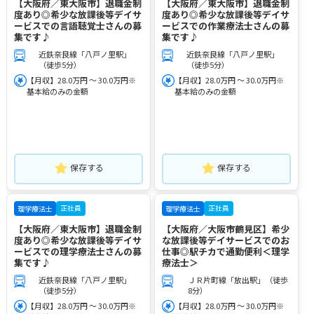
【大阪府／東大阪市】退職金制
【大阪府／東大阪市】退職金制
度あり◎希少な放課後等デイサ
度あり◎希少な放課後等デイサ
ービスでの言語聴覚士さんの募
ービスでの作業療法士さんの募
集です♪
集です♪
近鉄奈良線「八戸ノ里駅」
近鉄奈良線「八戸ノ里駅」
（徒歩5分）
（徒歩5分）
【月収】28.0万円 ～ 30.0万円※
【月収】28.0万円 ～ 30.0万円※
基本給のみの金額
基本給のみの金額
保存する
保存する
正社員
正社員
理学療法士
理学療法士
【大阪府／東大阪市】退職金制
【大阪府／大阪市鶴見区】希少
度あり◎希少な放課後等デイサ
な放課後等デイサービスでのお
ービスでの理学療法士さんの募
仕事◎駅チカで通勤便利＜理学
集です♪
療法士＞
近鉄奈良線「八戸ノ里駅」
ＪＲ片町線「放出駅」（徒歩
（徒歩5分）
8分）
【月収】28.0万円 ～ 30.0万円※
【月収】28.0万円 ～ 30.0万円※