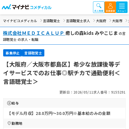
マイナビコメディカル
言語聴覚士
言語聴覚士求人
大阪府
大阪市
株式会社ＭＥＤＩＣＡＬＵＰ
癒しの森kids みやこじま
の言
語聴覚士 の求人・転職
募集停止
言語聴覚士
【大阪府／大阪市都島区】希少な放課後等デ
イサービスでのお仕事◎駅チカで通勤便利＜
言語聴覚士＞
更新日：2026/05/11
求人番号：9155291
給与
【モデル月収】28.0万円〜30.0万円※基本給のみの金額
勤務地