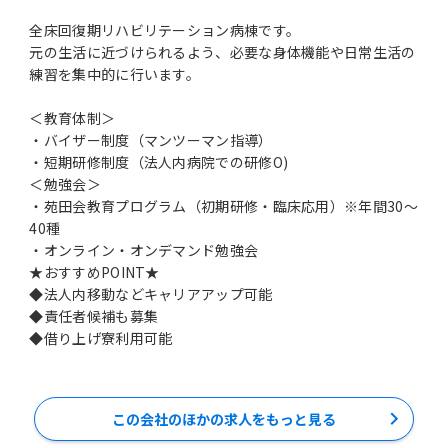
全床回復期リハビリテーション病棟です。
元の生活に近づけられるよう、必要な身体機能や日常生活の
練習を集中的に行います。
＜教育体制＞
・バイザー制度（マンツーマン指導）
・短期研修制度（法人内病院での研修O)
＜勉強会＞
・苑田会教育プログラム（初期研修・臨床応用）※年間30～
40種
・オンライン・オンデマンド勉強会
★おすすめPOINT★
◆法人内移動などキャリアアップ可能
◆責任者候補も募集
◆借り上げ寮利用可能
この会社のほかの求人をもっと見る