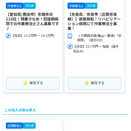
正社員
正社員
作業療法士
作業療法士
【愛知県/豊田市】年間休日
【奈良県／奈良市（近鉄奈良
110日！残業少なめ！回復期病
線）】新築移転！リハビリテー
院での作業療法士さん募集です
ション病院にて作業療法士募
♪
集！
【月収】23.0万円 ～ 29.5万円
ＪＲ関西本線(亀山－難波)「奈
良駅」（徒歩6分）
【月収】25.7万円 ～ 程度（諸手
当込み）
保存する
保存する
この法人の他の求人
正社員
言語聴覚士