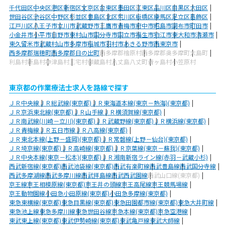
千代田区
中央区
港区
新宿区
文京区
台東区
墨田区
江東区
品川区
目黒区
大田区
世田谷区
渋谷区
中野区
杉並区
豊島区
北区
荒川区
板橋区
練馬区
足立区
葛飾区
江戸川区
八王子市
立川市
武蔵野市
三鷹市
青梅市
府中市
昭島市
調布市
町田市
小金井市
小平市
日野市
東村山市
国分寺市
国立市
福生市
狛江市
東大和市
清瀬市
東久留米市
武蔵村山市
多摩市
稲城市
羽村市
あきる野市
西東京市
西多摩郡瑞穂町
西多摩郡日の出町
西多摩郡檜原村
西多摩郡奥多摩町
大島町
利島村
新島村
神津島村
三宅村
御蔵島村
八丈島八丈町
青ヶ島村
小笠原村
東京都の作業療法士求人を路線で探す
ＪＲ中央線
ＪＲ総武線(東京都)
ＪＲ東海道本線(東京－熱海)(東京都)
ＪＲ京浜東北線(東京都)
ＪＲ山手線
ＪＲ横須賀線(東京都)
ＪＲ南武線(川崎－立川)(東京都)
ＪＲ武蔵野線(東京都)
ＪＲ横浜線(東京都)
ＪＲ青梅線
ＪＲ五日市線
ＪＲ八高線(東京都)
ＪＲ東北本線(上野－盛岡)(東京都)
ＪＲ常磐線(上野－仙台)(東京都)
ＪＲ埼京線(東京都)
ＪＲ高崎線(東京都)
ＪＲ京葉線(東京－蘇我)(東京都)
ＪＲ中央本線(東京－松本)(東京都)
ＪＲ湘南新宿ライン線(赤羽－武蔵小杉)
西武新宿線(東京都)
西武池袋線(東京都)
西武有楽町線
西武豊島線
西武国分寺線
西武多摩湖線
西武多摩川線
西武拝島線
西武西武園線
西武山口線(東京都)
京王線
京王相模原線(東京都)
京王井の頭線
京王高尾線
京王競馬場線
京王動物園線
小田急小田原線(東京都)
小田急多摩線(東京都)
東急東横線(東京都)
東急目黒線(東京都)
東急田園都市線(東京都)
東急大井町線
東急池上線
東急多摩川線
東急世田谷線
京急本線(東京都)
京急空港線
東武東上線(東京都)
東武伊勢崎線(東京都)
東武亀戸線
東武大師線