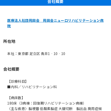
会社概要
医療法人社団苑田会 苑田会ニューロリハビリテーション病
院
所在地
本社：東京都 足立区 青井1‐10‐10
会社概要
【診療科目】
■内科／リハビリテーション科
【病床数】
180床（3病棟：回復期リハビリテーション病棟）
〈主な疾患〉脳梗塞 低酸素脳症 大腿切断 脳出血 廃用症候