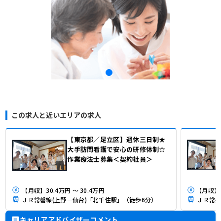
この求人と近いエリアの求人
【東京都／足立区】週休三日制★
大手訪問看護で安心の研修体制☆
作業療法士募集＜契約社員＞
【月収】30.4万円 ～ 30.4万円
ＪＲ常磐線(上野－仙台)「北千住駅」（徒歩6分）
ＪＲ常磐
キャリアアドバイザーコメント