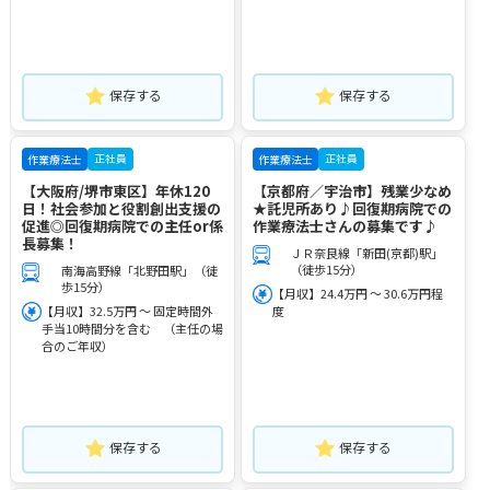
保存する
保存する
正社員
正社員
作業療法士
作業療法士
【大阪府/堺市東区】年休120
【京都府／宇治市】残業少なめ
日！社会参加と役割創出支援の
★託児所あり♪回復期病院での
促進◎回復期病院での主任or係
作業療法士さんの募集です♪
長募集！
ＪＲ奈良線「新田(京都)駅」
（徒歩15分）
南海高野線「北野田駅」（徒
歩15分）
【月収】24.4万円 ～ 30.6万円程
【月収】32.5万円 ～ 固定時間外
度
手当10時間分を含む （主任の場
合のご年収）
保存する
保存する