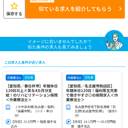
star
似ている求人を紹介してもらう
保存する
イメージに合いませんでしたか？
似た条件の求人も見てみましょう
この求人と条件が近い求人
正社員
正社員
作業療法士
作業療法士
【愛知県／春日井市】年間休日
【愛知県／名古屋市熱田区】
120日以上×賞与4カ月分支
年間休日120日！福利厚生充実
給！のリハビリテーション病院
で働きやすさ◎の病院求人＜作
＜作業療法士＞
業療法士＞
ＪＲ中央本線(名古屋－塩尻)
名古屋市営地下鉄名港線「日
「高蔵寺駅」（バス・車10
比野(名古屋市営)駅」（徒歩5
分）
分）
【月収】23.6万円 ～ 程度 諸手当
【月収】24.1万円 ～ 28.0万円程
込み
度 諸手当込