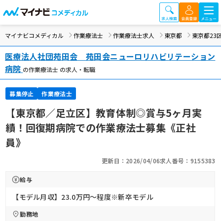
マイナビコメディカル
作業療法士
作業療法士求人
東京都
東京都23
医療法人社団苑田会 苑田会ニューロリハビリテーション
病院
の作業療法士 の求人・転職
募集停止
作業療法士
【東京都／足立区】教育体制◎賞与5ヶ月実
績！回復期病院での作業療法士募集《正社
員》
更新日：2026/04/06
求人番号：9155383
給与
【モデル月収】23.0万円〜程度※新卒モデル
勤務地