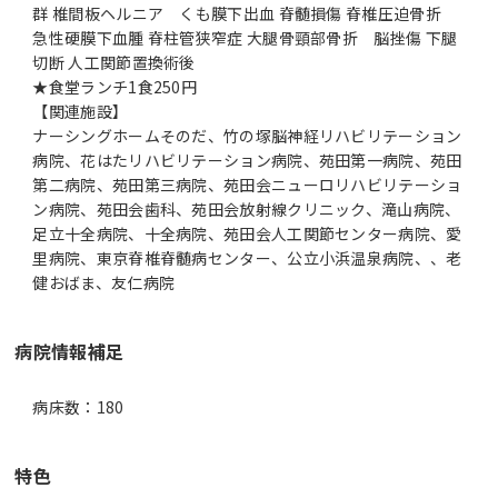
群 椎間板ヘルニア くも膜下出血 脊髄損傷 脊椎圧迫骨折
急性硬膜下血腫 脊柱管狭窄症 大腿骨頸部骨折 脳挫傷 下腿
切断 人工関節置換術後
★食堂ランチ1食250円
【関連施設】
ナーシングホームそのだ、竹の塚脳神経リハビリテーション
病院、花はたリハビリテーション病院、苑田第一病院、苑田
第二病院、苑田第三病院、苑田会ニューロリハビリテーショ
ン病院、苑田会歯科、苑田会放射線クリニック、滝山病院、
足立十全病院、十全病院、苑田会人工関節センター病院、愛
里病院、東京脊椎脊髄病センター、公立小浜温泉病院、、老
病院情報補足
病床数：180
特色