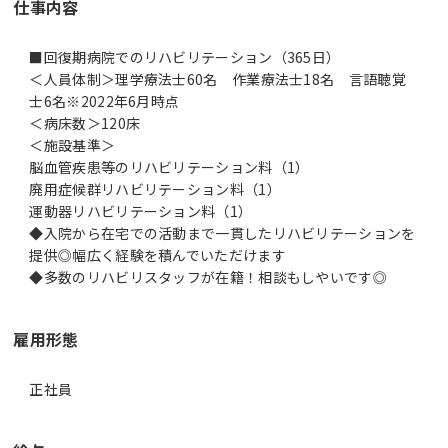
仕事内容
■回復期病院でのリハビリテーション（365日）
＜人員体制＞理学療法士60名 作業療法士18名 言語聴覚
士6名※2022年6月時点
＜病床数＞120床
＜施設基準＞
脳血管疾患等のリハビリテーション料（1）
廃用症候群リハビリテーション料（1）
運動器リハビリテーション料（1）
◆入院から在宅での活動まで一貫したリハビリテーションを
提供◎幅広く経験を積んでいただけます
◆多数のリハビリスタッフが在籍！相談もしやいです◎
雇用形態
正社員