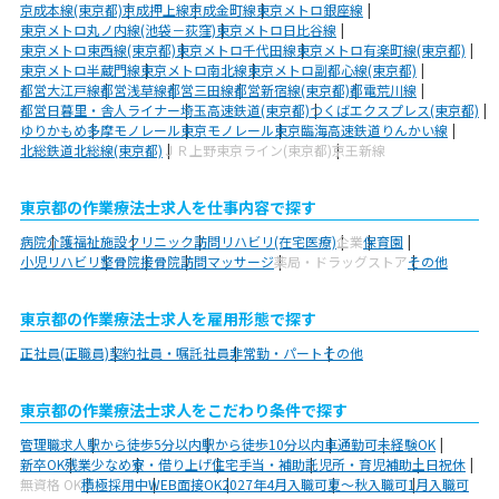
京成本線(東京都)
京成押上線
京成金町線
東京メトロ銀座線
東京メトロ丸ノ内線(池袋－荻窪)
東京メトロ日比谷線
東京メトロ東西線(東京都)
東京メトロ千代田線
東京メトロ有楽町線(東京都)
東京メトロ半蔵門線
東京メトロ南北線
東京メトロ副都心線(東京都)
都営大江戸線
都営浅草線
都営三田線
都営新宿線(東京都)
都電荒川線
都営日暮里・舎人ライナー
埼玉高速鉄道(東京都)
つくばエクスプレス(東京都)
ゆりかもめ
多摩モノレール
東京モノレール
東京臨海高速鉄道りんかい線
北総鉄道北総線(東京都)
ＪＲ上野東京ライン(東京都)
京王新線
東京都の作業療法士求人を仕事内容で探す
病院
介護福祉施設
クリニック
訪問リハビリ(在宅医療)
企業
保育園
小児リハビリ
整骨院
接骨院
訪問マッサージ
薬局・ドラッグストア
その他
東京都の作業療法士求人を雇用形態で探す
正社員(正職員)
契約社員・嘱託社員
非常勤・パート
その他
東京都の作業療法士求人をこだわり条件で探す
管理職求人
駅から徒歩5分以内
駅から徒歩10分以内
車通勤可
未経験OK
新卒OK
残業少なめ
寮・借り上げ
住宅手当・補助
託児所・育児補助
土日祝休
無資格 OK
積極採用中
WEB面接OK
2027年4月入職可
夏～秋入職可
1月入職可