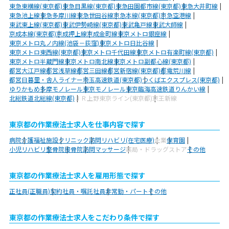
東急東横線(東京都)
東急目黒線(東京都)
東急田園都市線(東京都)
東急大井町線
東急池上線
東急多摩川線
東急世田谷線
京急本線(東京都)
京急空港線
東武東上線(東京都)
東武伊勢崎線(東京都)
東武亀戸線
東武大師線
京成本線(東京都)
京成押上線
京成金町線
東京メトロ銀座線
東京メトロ丸ノ内線(池袋－荻窪)
東京メトロ日比谷線
東京メトロ東西線(東京都)
東京メトロ千代田線
東京メトロ有楽町線(東京都)
東京メトロ半蔵門線
東京メトロ南北線
東京メトロ副都心線(東京都)
都営大江戸線
都営浅草線
都営三田線
都営新宿線(東京都)
都電荒川線
都営日暮里・舎人ライナー
埼玉高速鉄道(東京都)
つくばエクスプレス(東京都)
ゆりかもめ
多摩モノレール
東京モノレール
東京臨海高速鉄道りんかい線
北総鉄道北総線(東京都)
ＪＲ上野東京ライン(東京都)
京王新線
東京都の作業療法士求人を仕事内容で探す
病院
介護福祉施設
クリニック
訪問リハビリ(在宅医療)
企業
保育園
小児リハビリ
整骨院
接骨院
訪問マッサージ
薬局・ドラッグストア
その他
東京都の作業療法士求人を雇用形態で探す
正社員(正職員)
契約社員・嘱託社員
非常勤・パート
その他
東京都の作業療法士求人をこだわり条件で探す