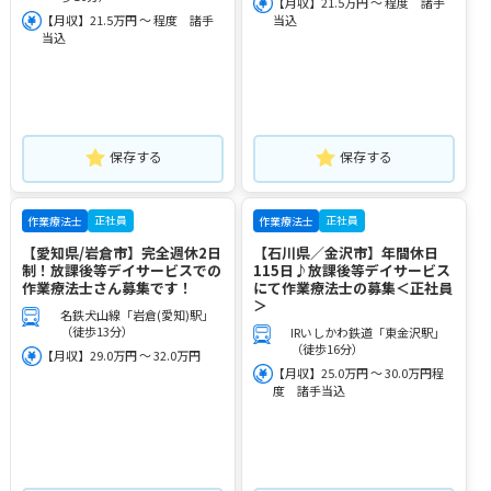
【月収】21.5万円 ～ 程度 諸手
【月収】21.5万円 ～ 程度 諸手
当込
当込
保存する
保存する
正社員
正社員
作業療法士
作業療法士
【愛知県/岩倉市】完全週休2日
【石川県／金沢市】年間休日
制！放課後等デイサービスでの
115日♪放課後等デイサービス
作業療法士さん募集です！
にて作業療法士の募集＜正社員
＞
名鉄犬山線「岩倉(愛知)駅」
（徒歩13分）
IRいしかわ鉄道「東金沢駅」
（徒歩16分）
【月収】29.0万円 ～ 32.0万円
【月収】25.0万円 ～ 30.0万円程
度 諸手当込