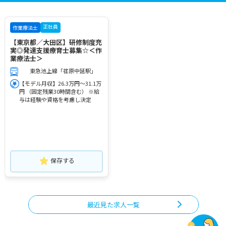
正社員
作業療法士
【東京都／大田区】研修制度充
実◎発達支援療育士募集☆＜作
業療法士＞
東急池上線「荏原中延駅」
【モデル月収】26.3万円～31.1万
円 （固定残業30時間含む） ※給
与は経験や資格を考慮し決定
保存する
最近見た求人一覧