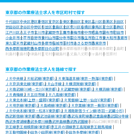
東京都の作業療法士求人を市区町村で探す
千代田区
中央区
港区
新宿区
文京区
台東区
墨田区
江東区
品川区
目黒区
大田区
世田谷区
渋谷区
中野区
杉並区
豊島区
北区
荒川区
板橋区
練馬区
足立区
葛飾区
江戸川区
八王子市
立川市
武蔵野市
三鷹市
青梅市
府中市
昭島市
調布市
町田市
小金井市
小平市
日野市
東村山市
国分寺市
国立市
福生市
狛江市
東大和市
清瀬市
東久留米市
武蔵村山市
多摩市
稲城市
羽村市
あきる野市
西東京市
西多摩郡瑞穂町
西多摩郡日の出町
西多摩郡檜原村
西多摩郡奥多摩町
大島町
利島村
新島村
神津島村
三宅村
御蔵島村
八丈島八丈町
青ヶ島村
小笠原村
東京都の作業療法士求人を路線で探す
ＪＲ中央線
ＪＲ総武線(東京都)
ＪＲ東海道本線(東京－熱海)(東京都)
ＪＲ京浜東北線(東京都)
ＪＲ山手線
ＪＲ横須賀線(東京都)
ＪＲ南武線(川崎－立川)(東京都)
ＪＲ武蔵野線(東京都)
ＪＲ横浜線(東京都)
ＪＲ青梅線
ＪＲ五日市線
ＪＲ八高線(東京都)
ＪＲ東北本線(上野－盛岡)(東京都)
ＪＲ常磐線(上野－仙台)(東京都)
ＪＲ埼京線(東京都)
ＪＲ高崎線(東京都)
ＪＲ京葉線(東京－蘇我)(東京都)
ＪＲ中央本線(東京－松本)(東京都)
ＪＲ湘南新宿ライン線(赤羽－武蔵小杉)
西武新宿線(東京都)
西武池袋線(東京都)
西武有楽町線
西武豊島線
西武国分寺線
西武多摩湖線
西武多摩川線
西武拝島線
西武西武園線
西武山口線(東京都)
京王線
京王相模原線(東京都)
京王井の頭線
京王高尾線
京王競馬場線
京王動物園線
小田急小田原線(東京都)
小田急多摩線(東京都)