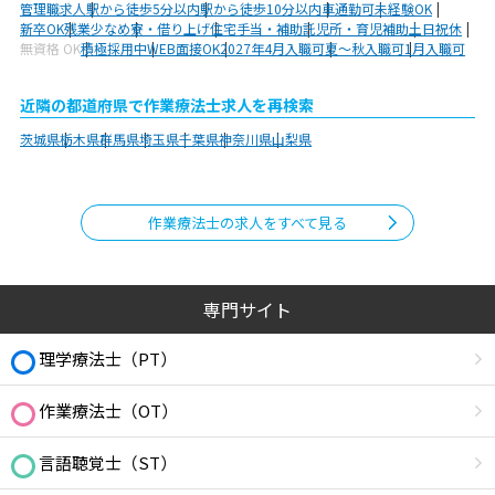
管理職求人
駅から徒歩5分以内
駅から徒歩10分以内
車通勤可
未経験OK
新卒OK
残業少なめ
寮・借り上げ
住宅手当・補助
託児所・育児補助
土日祝休
無資格 OK
積極採用中
WEB面接OK
2027年4月入職可
夏～秋入職可
1月入職可
近隣の都道府県で作業療法士求人を再検索
茨城県
栃木県
群馬県
埼玉県
千葉県
神奈川県
山梨県
作業療法士の求人をすべて見る
専門サイト
理学療法士（PT）
作業療法士（OT）
言語聴覚士（ST）