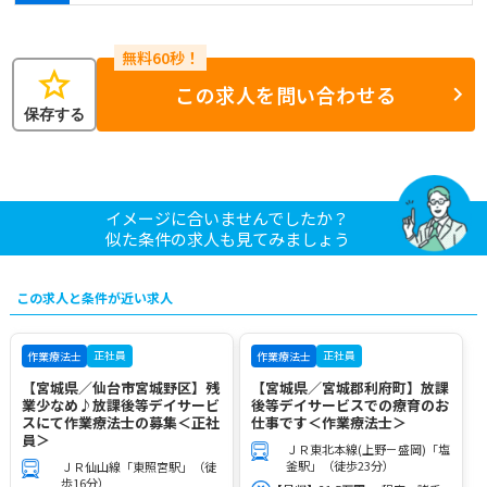
star
この求人を問い合わせる
保存する
イメージに合いませんでしたか？
似た条件の求人も見てみましょう
この求人と条件が近い求人
正社員
正社員
作業療法士
作業療法士
【宮城県／仙台市宮城野区】残
【宮城県／宮城郡利府町】放課
業少なめ♪放課後等デイサービ
後等デイサービスでの療育のお
スにて作業療法士の募集＜正社
仕事です＜作業療法士＞
員＞
ＪＲ東北本線(上野－盛岡)「塩
釜駅」（徒歩23分）
ＪＲ仙山線「東照宮駅」（徒
歩16分）