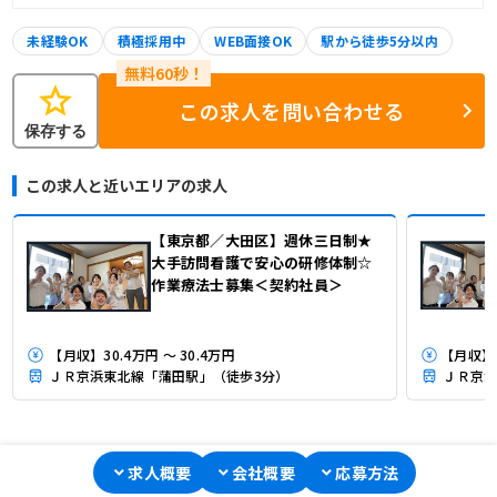
未経験OK
積極採用中
WEB面接OK
駅から徒歩5分以内
star
この求人を問い合わせる
保存する
この求人と近いエリアの求人
【東京都／大田区】週休三日制★
大手訪問看護で安心の研修体制☆
作業療法士募集＜契約社員＞
【月収】30.4万円 ～ 30.4万円
ＪＲ京浜東北線「蒲田駅」（徒歩3分）
ＪＲ京浜
求人概要
会社概要
応募方法