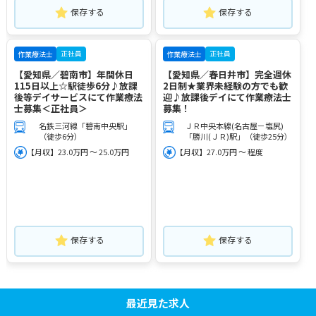
保存する
保存する
正社員
正社員
作業療法士
作業療法士
【愛知県／碧南市】年間休日
【愛知県／春日井市】完全週休
115日以上☆駅徒歩6分♪放課
2日制★業界未経験の方でも歓
後等デイサービスにて作業療法
迎♪放課後デイにて作業療法士
士募集＜正社員＞
募集！
名鉄三河線「碧南中央駅」
ＪＲ中央本線(名古屋－塩尻)
（徒歩6分）
「勝川(ＪＲ)駅」（徒歩25分）
【月収】23.0万円 ～ 25.0万円
【月収】27.0万円 ～ 程度
保存する
保存する
最近見た求人