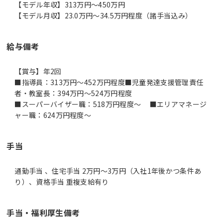
【モデル年収】313万円〜450万円
【モデル月収】23.0万円〜34.5万円程度（諸手当込み）
給与備考
【賞与】年2回
■指導員：313万円～452万円程度■児童発達支援管理責任
者・教室長：394万円～524万円程度
■スーパーバイザー職：518万円程度～ ■エリアマネージ
ャー職：624万円程度～
手当
通勤手当 、住宅手当 2万円～3万円（入社1年後かつ条件あ
り）、資格手当 重複支給有り
手当・福利厚生備考