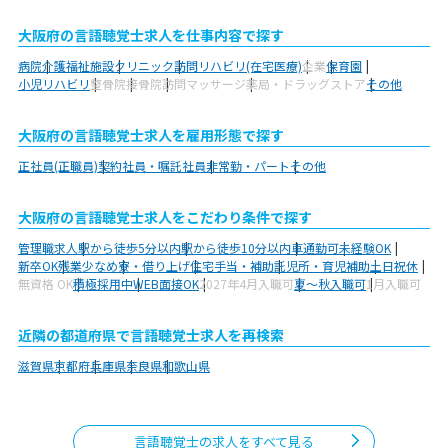
大阪府の言語聴覚士求人を仕事内容で探す
病院
介護福祉施設
クリニック
訪問リハビリ(在宅医療)
企業
保育園
小児リハビリ
整骨院
接骨院
訪問マッサージ
薬局・ドラッグストア
その他
大阪府の言語聴覚士求人を雇用形態で探す
正社員(正職員)
契約社員・嘱託社員
非常勤・パート
その他
大阪府の言語聴覚士求人をこだわり条件で探す
管理職求人
駅から徒歩5分以内
駅から徒歩10分以内
車通勤可
未経験OK
新卒OK
残業少なめ
寮・借り上げ
住宅手当・補助
託児所・育児補助
土日祝休
無資格 OK
積極採用中
WEB面接OK
2027年4月入職可
夏～秋入職可
1月入職可
近隣の都道府県で言語聴覚士求人を再検索
滋賀県
京都府
兵庫県
奈良県
和歌山県
言語聴覚士の求人をすべて見る