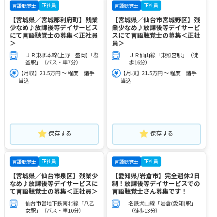
正社員
正社員
言語聴覚士
言語聴覚士
【宮城県／宮城郡利府町】残業
【宮城県／仙台市宮城野区】残
少なめ♪放課後等デイサービス
業少なめ♪放課後等デイサービ
にて言語聴覚士の募集＜正社員
スにて言語聴覚士の募集＜正社
＞
員＞
ＪＲ東北本線(上野－盛岡)「塩
ＪＲ仙山線「東照宮駅」（徒
釜駅」（バス・車7分）
歩16分）
【月収】21.5万円 ～ 程度 諸手
【月収】21.5万円 ～ 程度 諸手
当込
当込
保存する
保存する
正社員
正社員
言語聴覚士
言語聴覚士
【宮城県／仙台市泉区】残業少
【愛知県/岩倉市】完全週休2日
なめ♪放課後等デイサービスに
制！放課後等デイサービスでの
て言語聴覚士の募集＜正社員＞
言語聴覚士さん募集です！
仙台市営地下鉄南北線「八乙
名鉄犬山線「岩倉(愛知)駅」
女駅」（バス・車10分）
（徒歩13分）