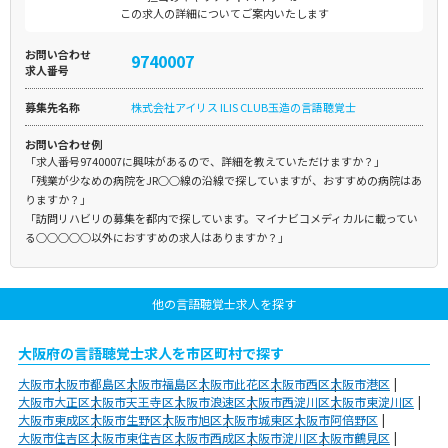
この求人の詳細についてご案内いたします
お問い合わせ
9740007
求人番号
募集先名称
株式会社アイリス ILIS CLUB玉造の言語聴覚士
お問い合わせ例
「求人番号9740007に興味があるので、詳細を教えていただけますか？」
「残業が少なめの病院をJR○○線の沿線で探していますが、おすすめの病院はあ
りますか？」
「訪問リハビリの募集を都内で探しています。マイナビコメディカルに載ってい
る○○○○○以外におすすめの求人はありますか？」
他の言語聴覚士求人を探す
大阪府の言語聴覚士求人を市区町村で探す
大阪市
大阪市都島区
大阪市福島区
大阪市此花区
大阪市西区
大阪市港区
大阪市大正区
大阪市天王寺区
大阪市浪速区
大阪市西淀川区
大阪市東淀川区
大阪市東成区
大阪市生野区
大阪市旭区
大阪市城東区
大阪市阿倍野区
大阪市住吉区
大阪市東住吉区
大阪市西成区
大阪市淀川区
大阪市鶴見区