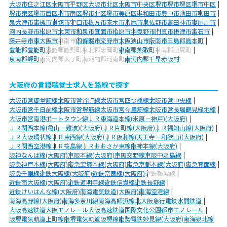
大阪市住之江区
大阪市平野区
大阪市北区
大阪市中央区
堺市
堺市堺区
堺市中区
堺市東区
堺市西区
堺市南区
堺市北区
堺市美原区
岸和田市
豊中市
池田市
吹田市
泉大津市
高槻市
貝塚市
守口市
枚方市
茨木市
八尾市
泉佐野市
富田林市
寝屋川市
河内長野市
松原市
大東市
和泉市
箕面市
柏原市
羽曳野市
門真市
摂津市
高石市
藤井寺市
東大阪市
泉南市
四條畷市
交野市
大阪狭山市
阪南市
三島郡島本町
豊能郡豊能町
豊能郡能勢町
泉北郡忠岡町
泉南郡熊取町
泉南郡田尻町
泉南郡岬町
南河内郡太子町
南河内郡河南町
南河内郡千早赤阪村
大阪府の言語聴覚士求人を路線で探す
大阪市営御堂筋線
大阪市営谷町線
大阪市営四つ橋線
大阪市営中央線
大阪市営千日前線
大阪市営堺筋線
大阪市営今里筋線
大阪市営長堀鶴見緑地線
大阪市営南港ポートタウン線
ＪＲ東海道本線(米原－神戸)(大阪府)
ＪＲ関西本線(亀山－難波)(大阪府)
ＪＲ片町線(大阪府)
ＪＲ福知山線(大阪府)
ＪＲ大阪環状線
ＪＲ東西線(大阪府)
ＪＲ阪和線(天王寺－和歌山)(大阪府)
ＪＲ関西空港線
ＪＲ桜島線
ＪＲおおさか東線
阪神本線(大阪府)
阪神なんば線(大阪府)
京阪本線(大阪府)
京阪交野線
京阪中之島線
阪急神戸本線(大阪府)
阪急宝塚本線(大阪府)
阪急京都本線(大阪府)
阪急箕面線
阪急千里線
近鉄大阪線(大阪府)
近鉄奈良線(大阪府)
近鉄難波線
近鉄南大阪線(大阪府)
近鉄道明寺線
近鉄信貴線
近鉄長野線
近鉄けいはんな線(大阪府)
南海電気鉄道(大阪府)
南海空港線
南海高野線(大阪府)
南海多奈川線
南海高師浜線
北大阪急行電鉄
水間鉄道
大阪高速鉄道大阪モノレール
大阪高速鉄道国際文化公園都市モノレール
阪堺電気軌道上町線
阪堺電気軌道阪堺線
能勢電鉄妙見線(大阪府)
南海泉北線