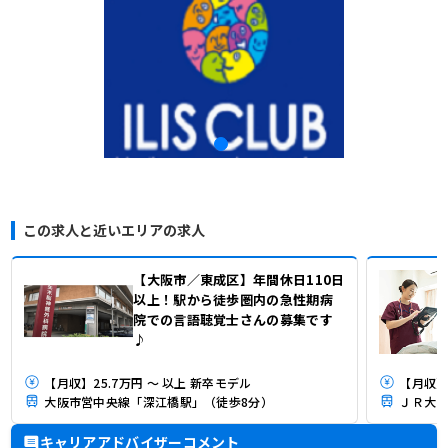
この求人と近いエリアの求人
【大阪市／東成区】年間休日110日
以上！駅から徒歩圏内の急性期病
院での言語聴覚士さんの募集です
♪
【月収】25.7万円 ～ 以上 新卒モデル
【月収】2
大阪市営中央線「深江橋駅」（徒歩8分）
ＪＲ大阪
キャリアアドバイザーコメント