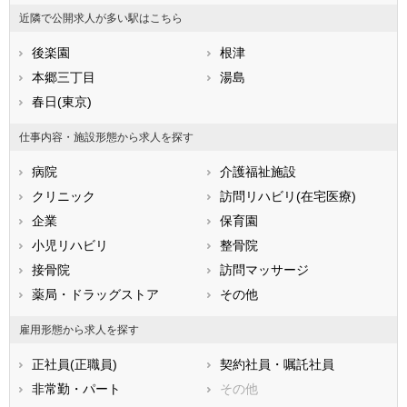
山梨県
長野県
富山県
近隣で公開求人が多い駅はこちら
石川県
福井県
岐阜県
静岡県
後楽園
愛知県
根津
三重県
滋賀県
本郷三丁目
京都府
湯島
大阪府
兵庫県
春日(東京)
奈良県
和歌山県
鳥取県
島根県
岡山県
仕事内容・施設形態から求人を探す
広島県
山口県
徳島県
病院
介護福祉施設
香川県
愛媛県
高知県
クリニック
訪問リハビリ(在宅医療)
福岡県
佐賀県
長崎県
企業
保育園
熊本県
大分県
宮崎県
小児リハビリ
整骨院
鹿児島県
沖縄県
接骨院
訪問マッサージ
薬局・ドラッグストア
その他
雇用形態から求人を探す
正社員(正職員)
契約社員・嘱託社員
非常勤・パート
その他