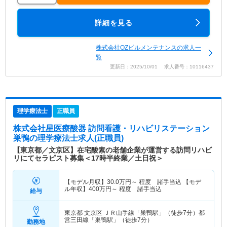
詳細を見る
株式会社OZビルメンテナンスの求人一
覧
更新日：2025/10/01 求人番号：10116437
理学療法士
正職員
株式会社星医療酸器 訪問看護・リハビリステーション
巣鴨
の理学療法士求人(正職員)
【東京都／文京区】在宅酸素の老舗企業が運営する訪問リハビ
リにてセラピスト募集＜17時半終業／土日祝＞
【モデル月収】
30.0
万円～
程度 諸手当込 【モデ
ル年収】
400
万円～
程度 諸手当込
給与
東京都 文京区
ＪＲ山手線「巣鴨駅」（徒歩7分）都
営三田線「巣鴨駅」（徒歩7分）
勤務地