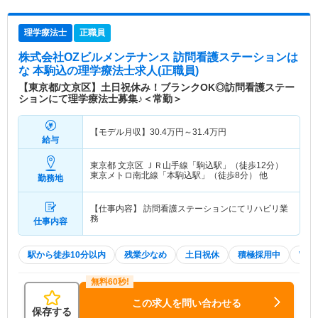
理学療法士
正職員
株式会社OZビルメンテナンス 訪問看護ステーションは
な 本駒込
の理学療法士求人(正職員)
【東京都/文京区】土日祝休み！ブランクOK◎訪問看護ステー
ションにて理学療法士募集♪＜常勤＞
【モデル月収】
30.4
万円～
31.4
万円
給与
東京都 文京区
ＪＲ山手線「駒込駅」（徒歩12分）
東京メトロ南北線「本駒込駅」（徒歩8分） 他
勤務地
【仕事内容】 訪問看護ステーションにてリハビリ業
務
仕事内容
駅から徒歩10分以内
残業少なめ
土日祝休
積極採用中
WE
この求人を問い合わせる
保存する