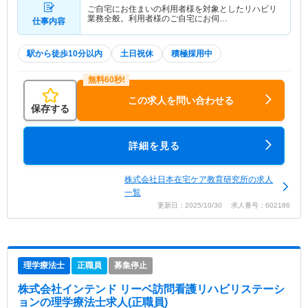
ご自宅にお住まいの利用者様を対象としたリハビリ
業務全般。利用者様のご自宅にお伺…
仕事内容
駅から徒歩10分以内
土日祝休
積極採用中
この求人を問い合わせる
保存する
詳細を見る
株式会社日本在宅ケア教育研究所の求人
一覧
更新日：2025/10/30 求人番号：602186
理学療法士
正職員
募集停止
株式会社インテンド リーベ訪問看護リハビリステーシ
ョン
の理学療法士求人(正職員)