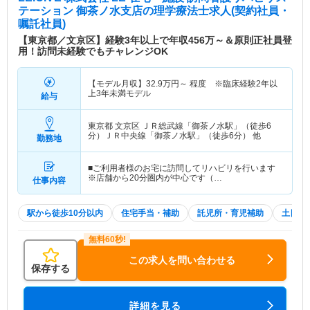
テーション 御茶ノ水支店
の理学療法士求人(契約社員・
嘱託社員)
【東京都／文京区】経験3年以上で年収456万～＆原則正社員登
用！訪問未経験でもチャレンジOK
【モデル月収】
32.9
万円～
程度 ※臨床経験2年以
上3年未満モデル
給与
東京都 文京区
ＪＲ総武線「御茶ノ水駅」（徒歩6
分）ＪＲ中央線「御茶ノ水駅」（徒歩6分） 他
勤務地
■ご利用者様のお宅に訪問してリハビリを行います
※店舗から20分圏内が中心です（…
仕事内容
駅から徒歩10分以内
住宅手当・補助
託児所・育児補助
土日祝
この求人を問い合わせる
保存する
詳細を見る