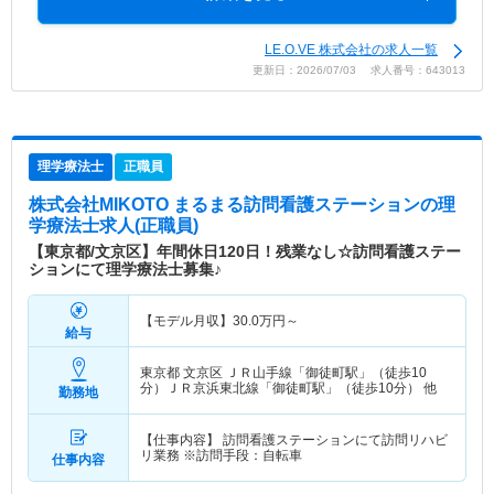
LE.O.VE 株式会社の求人一覧
更新日：2026/07/03 求人番号：643013
理学療法士
正職員
株式会社MIKOTO まるまる訪問看護ステーション
の理
学療法士求人(正職員)
【東京都/文京区】年間休日120日！残業なし☆訪問看護ステー
ションにて理学療法士募集♪
【モデル月収】
30.0
万円～
給与
東京都 文京区
ＪＲ山手線「御徒町駅」（徒歩10
分）ＪＲ京浜東北線「御徒町駅」（徒歩10分） 他
勤務地
【仕事内容】 訪問看護ステーションにて訪問リハビ
リ業務 ※訪問手段：自転車
仕事内容