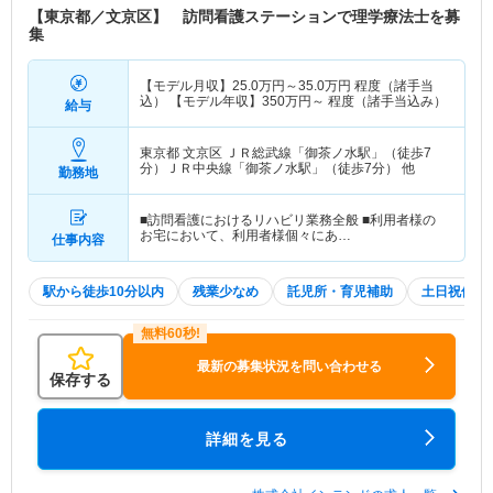
【東京都／文京区】 訪問看護ステーションで理学療法士を募
集
【モデル月収】
25.0
万円～
35.0
万円
程度（諸手当
込） 【モデル年収】
350
万円～
程度（諸手当込み）
給与
東京都 文京区
ＪＲ総武線「御茶ノ水駅」（徒歩7
分）ＪＲ中央線「御茶ノ水駅」（徒歩7分） 他
勤務地
■訪問看護におけるリハビリ業務全般 ■利用者様の
お宅において、利用者様個々にあ…
仕事内容
駅から徒歩10分以内
残業少なめ
託児所・育児補助
土日祝休
最新の募集状況を問い合わせる
保存する
詳細を見る