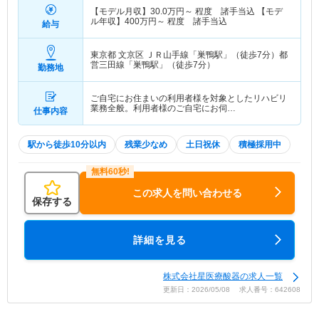
【モデル月収】
30.0
万円～
程度 諸手当込 【モデ
ル年収】
400
万円～
程度 諸手当込
給与
東京都 文京区
ＪＲ山手線「巣鴨駅」（徒歩7分）都
営三田線「巣鴨駅」（徒歩7分）
勤務地
ご自宅にお住まいの利用者様を対象としたリハビリ
業務全般。利用者様のご自宅にお伺…
仕事内容
駅から徒歩10分以内
残業少なめ
土日祝休
積極採用中
この求人を問い合わせる
保存する
詳細を見る
株式会社星医療酸器の求人一覧
更新日：2026/05/08 求人番号：642608