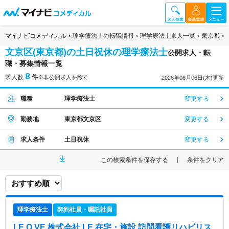
マイナビコメディカル
理学療法士の転職情報
理学療法士求人一覧
東京都
文京区(東京都)の土日祝休の理学療法士
公開求人・転
職・募集情報一覧
8
求人数
件
※非公開求人を除く
2026年08月06日(木)更新
職種
理学療法士
変更する
勤務地
東京都文京区
変更する
求人条件
土日祝休
変更する
この検索条件を保存する
条件をクリア
理学療法士
契約社員・嘱託社員
LE.O.VE 株式会社 LE 在宅・施設 訪問看護リハビリス