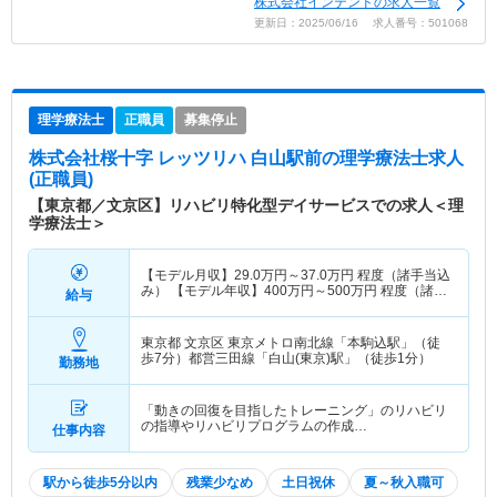
株式会社インテンドの求人一覧
更新日：2025/06/16 求人番号：501068
理学療法士
正職員
募集停止
株式会社桜十字 レッツリハ 白山駅前
の理学療法士求人
(正職員)
【東京都／文京区】リハビリ特化型デイサービスでの求人＜理
学療法士＞
【モデル月収】
29.0
万円～
37.0
万円
程度（諸手当込
み） 【モデル年収】
400
万円～
500
万円
程度（諸手
給与
当込み）
東京都 文京区
東京メトロ南北線「本駒込駅」（徒
歩7分）都営三田線「白山(東京)駅」（徒歩1分）
勤務地
「動きの回復を目指したトレーニング」のリハビリ
の指導やリハビリプログラムの作成…
仕事内容
駅から徒歩5分以内
残業少なめ
土日祝休
夏～秋入職可