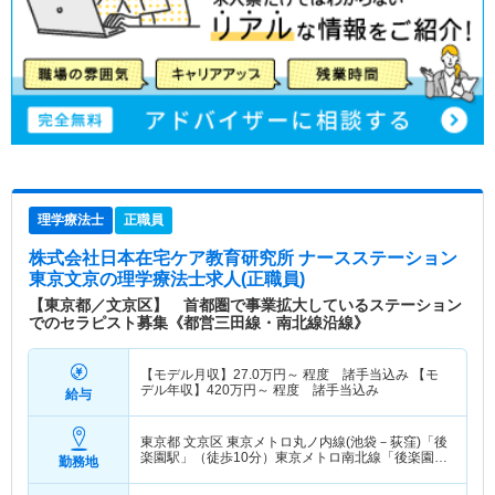
理学療法士
正職員
株式会社日本在宅ケア教育研究所 ナースステーション
東京文京
の理学療法士求人(正職員)
【東京都／文京区】 首都圏で事業拡大しているステーション
でのセラピスト募集《都営三田線・南北線沿線》
【モデル月収】
27.0
万円～
程度 諸手当込み 【モ
デル年収】
420
万円～
程度 諸手当込み
給与
東京都 文京区
東京メトロ丸ノ内線(池袋－荻窪)「後
楽園駅」（徒歩10分）東京メトロ南北線「後楽園
勤務地
駅」（徒歩10分） 他