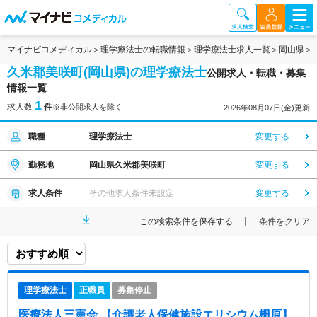
マイナビコメディカル
理学療法士の転職情報
理学療法士求人一覧
岡山県
久米郡美咲町(岡山県)の理学療法士
公開求人・転職・募集
情報一覧
1
求人数
件
※非公開求人を除く
2026年08月07日(金)更新
職種
理学療法士
変更する
勤務地
岡山県久米郡美咲町
変更する
求人条件
その他求人条件未設定
変更する
この検索条件を保存する
条件をクリア
理学療法士
正職員
募集停止
医療法人三憲会 【介護老人保健施設エリシウム柵原】