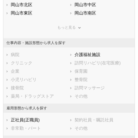
滋賀県
岡山市北区
京都府
岡山市中区
大阪府
兵庫県
岡山市東区
奈良県
岡山市南区
和歌山県
鳥取県
市部
島根県
岡山県
もっと見る
広島県
倉敷市
山口県
津山市
徳島県
香川県
玉野市
愛媛県
笠岡市
高知県
仕事内容・施設形態から求人を探す
福岡県
井原市
佐賀県
総社市
長崎県
熊本県
高梁市
病院
大分県
新見市
介護福祉施設
宮崎県
鹿児島県
備前市
クリニック
沖縄県
瀬戸内市
訪問リハビリ(在宅医療)
赤磐市
企業
真庭市
保育園
美作市
小児リハビリ
浅口市
整骨院
和気郡和気町
接骨院
都窪郡早島町
訪問マッサージ
浅口郡里庄町
薬局・ドラッグストア
小田郡矢掛町
その他
真庭郡新庄村
苫田郡鏡野町
雇用形態から求人を探す
勝田郡勝央町
勝田郡奈義町
正社員(正職員)
契約社員・嘱託社員
英田郡西粟倉村
久米郡久米南町
非常勤・パート
その他
久米郡美咲町
加賀郡吉備中央町