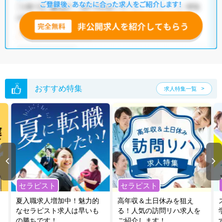
無料転職支援サービス
にお申し込みいただくと、ご希望条件をヒアリン
グした上で求人をご提案いたします。
ご希望条件がまだ定まっていない方は
人気の希望条件をピックアップし
た求人特集
をぜひご活用ください。
転職支援の他、情報収集や募集状況の確認も、お気軽にご相談くださ
い。
おすすめ特集
求人特集一覧
セラピスト
セラピスト
夏入職求人増加中！魅力的
高年収＆土日休みを狙え
なセラピスト求人は早いも
る！人気の訪問リハ求人を
の勝ちです！
ご紹介します！