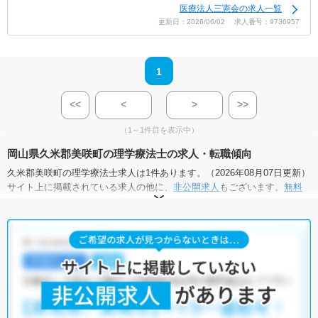
医療法人三憲会の求人一覧
更新日：2026/06/02 求人番号：9736957
1
<<
<
>
>>
（1～1件目を表示中）
岡山県久米郡美咲町の理学療法士の求人・転職傾向
久米郡美咲町の理学療法士求人は1件あります。（2026年08月07日更新）
サイト上に掲載されている求人の他に、
非公開求人
もございます。
無料
転職支援サービス
にお申し込みいただくと、全求人からご希望条件に合
う求人を提案させていただきます。
久米郡美咲町の理学療法士求人では以下のような条件が人気です。
・
正社員(正職員)
・
介護福祉施設
他の条件でも人気の求人がございますので、「こだわり条件」から検索
いただくか、お気軽にお問い合わせください。
全国の理学療法士求人
から検索いただくことも可能です。