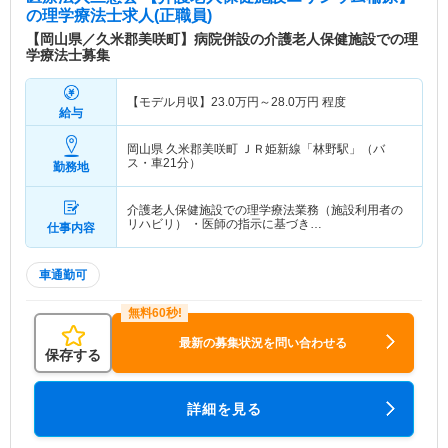
の理学療法士求人(正職員)
【岡山県／久米郡美咲町】病院併設の介護老人保健施設での理
学療法士募集
【モデル月収】
23.0
万円～
28.0
万円
程度
給与
岡山県 久米郡美咲町
ＪＲ姫新線「林野駅」（バ
ス・車21分）
勤務地
介護老人保健施設での理学療法業務（施設利用者の
リハビリ） ・医師の指示に基づき…
仕事内容
車通勤可
最新の募集状況を問い合わせる
保存する
詳細を見る