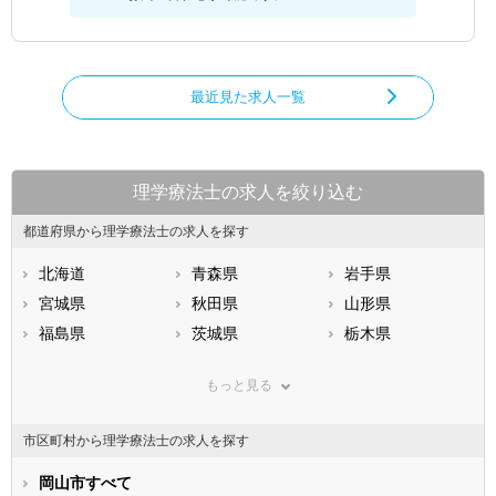
最近見た求人一覧
理学療法士の求人を絞り込む
都道府県から理学療法士の求人を探す
北海道
青森県
岩手県
宮城県
秋田県
山形県
福島県
茨城県
栃木県
群馬県
埼玉県
千葉県
もっと見る
東京都
神奈川県
新潟県
山梨県
長野県
富山県
市区町村から理学療法士の求人を探す
石川県
福井県
岐阜県
静岡県
岡山市すべて
愛知県
三重県