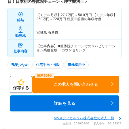
日！日本初の整体院チェーン＜理学療法士＞
【モデル月収】
27.7
万円～
50.0
万円
【モデル年収】
360
万円～
720
万円
程度※前職の年収考慮
給与
宮城県 石巻市
勤務地
【仕事内容】 ■整体院チェーンでのリハビリテーシ
ョン業務全般 ・カウンセリング…
仕事内容
残業少なめ
住宅手当・補助
積極採用中
この求人を問い合わせる
保存する
詳細を見る
M&メディカルリハ株式会社の求人一覧
更新日：2026/04/02 求人番号：10173922