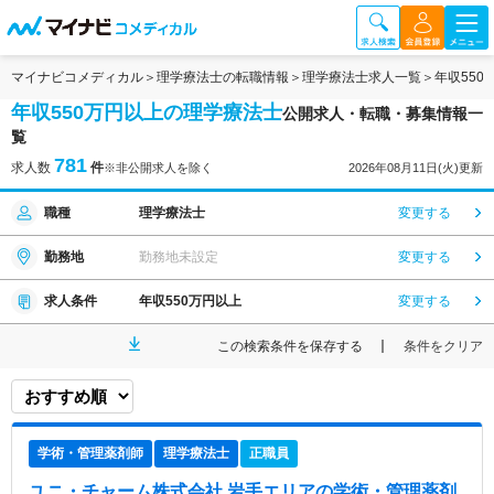
マイナビコメディカル
理学療法士の転職情報
理学療法士求人一覧
年収55
年収550万円以上の理学療法士
公開求人・転職・募集情報一
覧
781
求人数
件
※非公開求人を除く
2026年08月11日(火)更新
職種
理学療法士
変更する
勤務地
勤務地未設定
変更する
求人条件
年収550万円以上
変更する
この検索条件を保存する
条件をクリア
学術・管理薬剤師
理学療法士
正職員
ユニ・チャーム株式会社 岩手エリア
の学術・管理薬剤