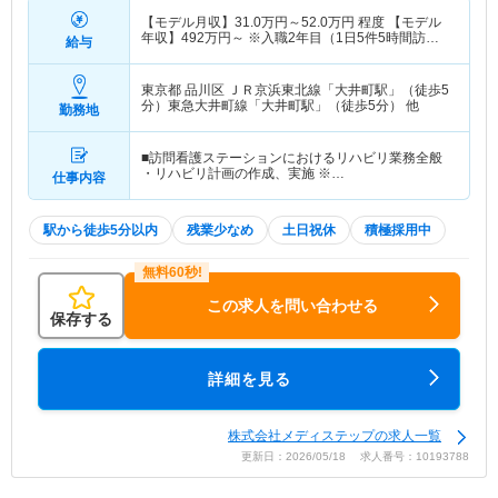
【モデル月収】
31.0
万円～
52.0
万円
程度 【モデル
年収】
492
万円～
※入職2年目（1日5件5時間訪
給与
問）の場合
東京都 品川区
ＪＲ京浜東北線「大井町駅」（徒歩5
分）東急大井町線「大井町駅」（徒歩5分） 他
勤務地
■訪問看護ステーションにおけるリハビリ業務全般
・リハビリ計画の作成、実施 ※…
仕事内容
駅から徒歩5分以内
残業少なめ
土日祝休
積極採用中
この求人を問い合わせる
保存する
詳細を見る
株式会社メディステップの求人一覧
更新日：2026/05/18 求人番号：10193788