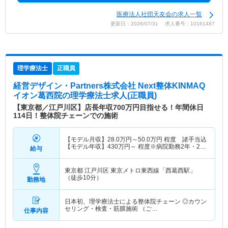
医療法人社団天友会の求人一覧
更新日：2026/07/31 求人番号：10161487
理学療法士
正職員
経営デザイン・Partners株式会社 Next整体KINMAQ
イオン葛西院
の理学療法士求人(正職員)
【東京都／江戸川区】店長年収700万円目指せる！年間休日
114日！整体院チェーンでの施術
【モデル月収】
28.0
万円～
50.0
万円
程度 諸手当込
【モデル年収】
430
万円～
程度※病院勤務2年・24
給与
歳モデル
東京都 江戸川区
東京メトロ東西線「西葛西駅」
（徒歩10分）
勤務地
日本初、理学療法士による整体院チェーン ◎カウン
セリング・検査・筋膜施術 （ご…
仕事内容