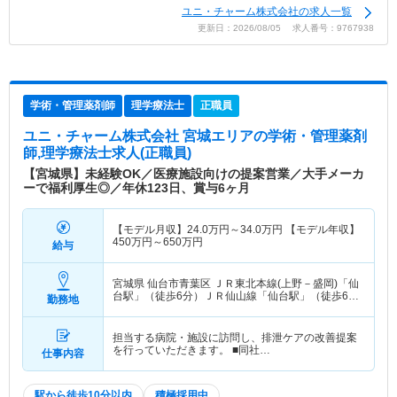
ユニ・チャーム株式会社の求人一覧
更新日：2026/08/05 求人番号：9767938
学術・管理薬剤師
理学療法士
正職員
ユニ・チャーム株式会社 宮城エリア
の学術・管理薬剤
師,理学療法士求人(正職員)
【宮城県】未経験OK／医療施設向けの提案営業／大手メーカ
ーで福利厚生◎／年休123日、賞与6ヶ月
【モデル月収】
24.0
万円～
34.0
万円
【モデル年収】
450
万円～
650
万円
給与
宮城県 仙台市青葉区
ＪＲ東北本線(上野－盛岡)「仙
台駅」（徒歩6分）ＪＲ仙山線「仙台駅」（徒歩6
勤務地
分） 他
担当する病院・施設に訪問し、排泄ケアの改善提案
を行っていただきます。 ■同社…
仕事内容
駅から徒歩10分以内
積極採用中