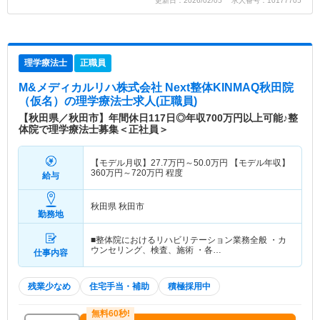
更新日：2026/02/05 求人番号：10177705
理学療法士
正職員
M&メディカルリハ株式会社 Next整体KINMAQ秋田院
（仮名）
の理学療法士求人(正職員)
【秋田県／秋田市】年間休日117日◎年収700万円以上可能♪整
体院で理学療法士募集＜正社員＞
【モデル月収】
27.7
万円～
50.0
万円
【モデル年収】
360
万円～
720
万円
程度
給与
秋田県 秋田市
勤務地
■整体院におけるリハビリテーション業務全般 ・カ
ウンセリング、検査、施術 ・各…
仕事内容
残業少なめ
住宅手当・補助
積極採用中