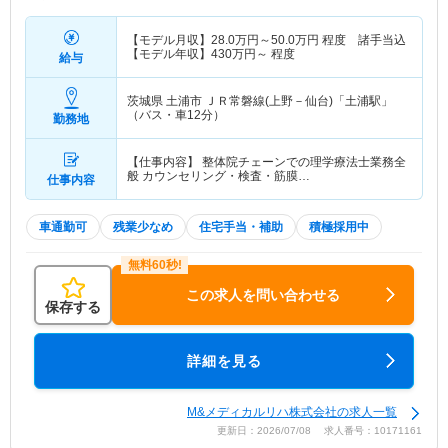
【モデル月収】
28.0
万円～
50.0
万円
程度 諸手当込
【モデル年収】
430
万円～
程度
給与
茨城県 土浦市
ＪＲ常磐線(上野－仙台)「土浦駅」
（バス・車12分）
勤務地
【仕事内容】 整体院チェーンでの理学療法士業務全
般 カウンセリング・検査・筋膜…
仕事内容
車通勤可
残業少なめ
住宅手当・補助
積極採用中
この求人を問い合わせる
保存する
詳細を見る
M&メディカルリハ株式会社の求人一覧
更新日：2026/07/08 求人番号：10171161