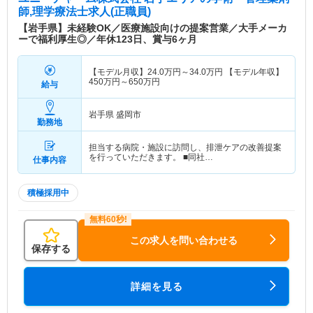
師,理学療法士求人(正職員)
【岩手県】未経験OK／医療施設向けの提案営業／大手メーカ
ーで福利厚生◎／年休123日、賞与6ヶ月
【モデル月収】
24.0
万円～
34.0
万円
【モデル年収】
450
万円～
650
万円
給与
岩手県 盛岡市
勤務地
担当する病院・施設に訪問し、排泄ケアの改善提案
を行っていただきます。 ■同社…
仕事内容
積極採用中
この求人を問い合わせる
保存する
詳細を見る