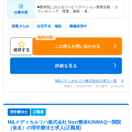
■整体院におけるリハビリテーション業務全般 ・カ
ウンセリング、検査、施術 ・各…
仕事内容
残業少なめ
住宅手当・補助
積極採用中
この求人を問い合わせる
保存する
詳細を見る
M&メディカルリハ株式会社の求人一覧
更新日：2026/02/05 求人番号：10181240
理学療法士
正職員
M&メディカルリハ株式会社 Next整体KINMAQ一関院
（仮名）
の理学療法士求人(正職員)