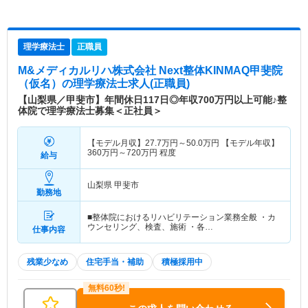
理学療法士
正職員
M&メディカルリハ株式会社 Next整体KINMAQ甲斐院
（仮名）
の理学療法士求人(正職員)
【山梨県／甲斐市】年間休日117日◎年収700万円以上可能♪整
体院で理学療法士募集＜正社員＞
【モデル月収】
27.7
万円～
50.0
万円
【モデル年収】
360
万円～
720
万円
程度
給与
山梨県 甲斐市
勤務地
■整体院におけるリハビリテーション業務全般 ・カ
ウンセリング、検査、施術 ・各…
仕事内容
残業少なめ
住宅手当・補助
積極採用中