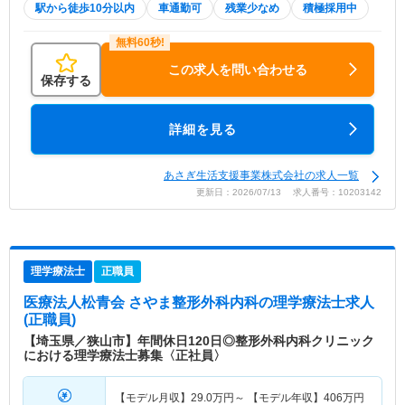
駅から徒歩10分以内
車通勤可
残業少なめ
積極採用中
この求人を問い合わせる
保存する
詳細を見る
あさぎ生活支援事業株式会社の求人一覧
更新日：2026/07/13 求人番号：10203142
理学療法士
正職員
医療法人松青会 さやま整形外科内科
の理学療法士求人
(正職員)
【埼玉県／狭山市】年間休日120日◎整形外科内科クリニック
における理学療法士募集〈正社員〉
【モデル月収】
29.0
万円～
【モデル年収】
406
万円