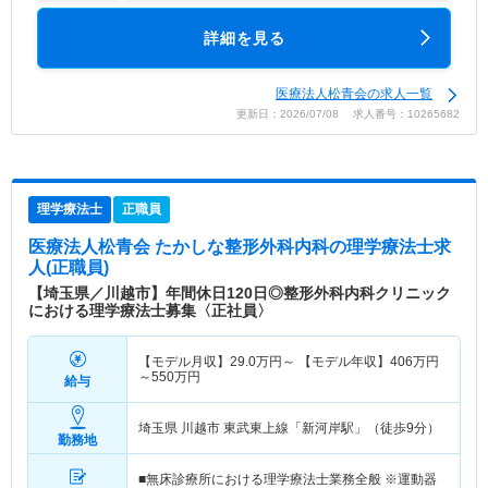
詳細を見る
医療法人松青会の求人一覧
更新日：2026/07/08 求人番号：10265682
理学療法士
正職員
医療法人松青会 たかしな整形外科内科
の理学療法士求
人(正職員)
【埼玉県／川越市】年間休日120日◎整形外科内科クリニック
における理学療法士募集〈正社員〉
【モデル月収】
29.0
万円～
【モデル年収】
406
万円
～
550
万円
給与
埼玉県 川越市
東武東上線「新河岸駅」（徒歩9分）
勤務地
■無床診療所における理学療法士業務全般 ※運動器