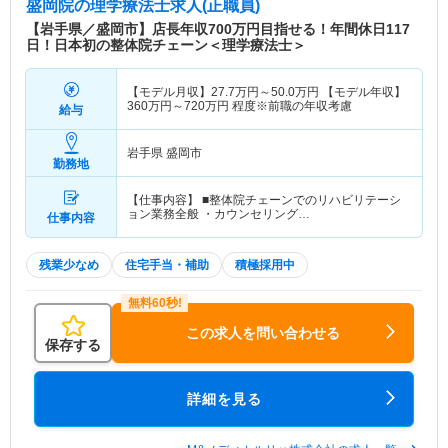
盛岡院
の理学療法士求人(正職員)
【岩手県／盛岡市】店長年収700万円目指せる！年間休日117
日！日本初の整体院チェーン＜理学療法士＞
【モデル月収】
27.7
万円～
50.0
万円
【モデル年収】
360
万円～
720
万円
程度※前職の年収考慮
給与
岩手県 盛岡市
勤務地
【仕事内容】 ■整体院チェーンでのリハビリテーシ
ョン業務全般 ・カウンセリング…
仕事内容
残業少なめ
住宅手当・補助
積極採用中
この求人を問い合わせる
保存する
詳細を見る