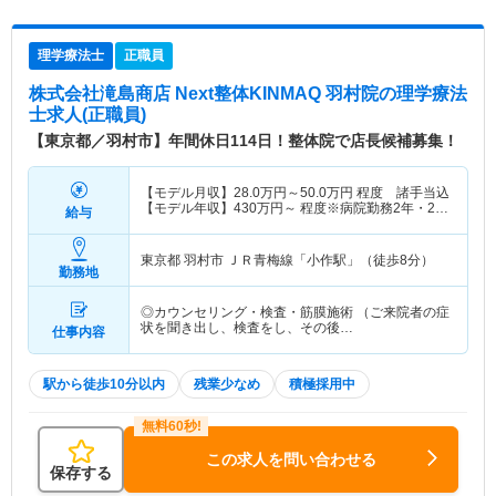
理学療法士
正職員
株式会社滝島商店 Next整体KINMAQ 羽村院
の理学療法
士求人(正職員)
【東京都／羽村市】年間休日114日！整体院で店長候補募集！
【モデル月収】
28.0
万円～
50.0
万円
程度 諸手当込
【モデル年収】
430
万円～
程度※病院勤務2年・24
給与
歳モデル
東京都 羽村市
ＪＲ青梅線「小作駅」（徒歩8分）
勤務地
◎カウンセリング・検査・筋膜施術 （ご来院者の症
状を聞き出し、検査をし、その後…
仕事内容
駅から徒歩10分以内
残業少なめ
積極採用中
この求人を問い合わせる
保存する