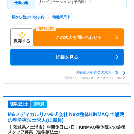
リハビリテーションは予約制にて…
仕事内容
駅から徒歩10分以内
積極採用中
この求人を問い合わせる
保存する
詳細を見る
医療法人松青会の求人一覧
更新日：2026/07/08 求人番号：10265679
理学療法士
正職員
M&メディカルリハ株式会社 Next整体KINMAQ 土浦院
の理学療法士求人(正職員)
【 茨城県／土浦市】年間休日117日！KINMAQ整体院での施術
スタッフ募集〈理学療法士〉