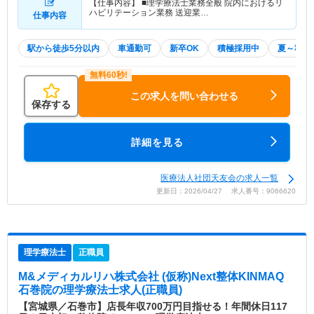
【仕事内容】 ■理学療法士業務全般 院内におけるリ
ハビリテーション業務 送迎業…
仕事内容
駅から徒歩5分以内
車通勤可
新卒OK
積極採用中
夏～秋入
この求人を問い合わせる
保存する
詳細を見る
医療法人社団天友会の求人一覧
更新日：2026/04/27 求人番号：9066620
理学療法士
正職員
M&メディカルリハ株式会社 (仮称)Next整体KINMAQ
石巻院
の理学療法士求人(正職員)
【宮城県／石巻市】店長年収700万円目指せる！年間休日117