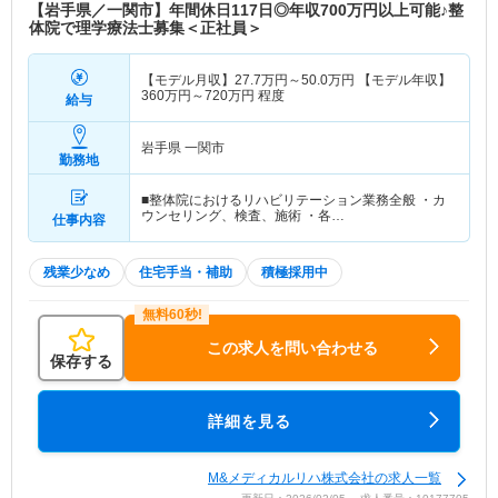
【岩手県／一関市】年間休日117日◎年収700万円以上可能♪整
体院で理学療法士募集＜正社員＞
【モデル月収】
27.7
万円～
50.0
万円
【モデル年収】
360
万円～
720
万円
程度
給与
岩手県 一関市
勤務地
■整体院におけるリハビリテーション業務全般 ・カ
ウンセリング、検査、施術 ・各…
仕事内容
残業少なめ
住宅手当・補助
積極採用中
この求人を問い合わせる
保存する
詳細を見る
M&メディカルリハ株式会社の求人一覧