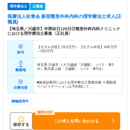
理学療法士
正職員
医療法人松青会 新宿整形外科内科
の理学療法士求人(正
職員)
【埼玉県／川越市】年間休日120日◎整形外科内科クリニック
における理学療法士募集〈正社員〉
【モデル月収】
29.0
万円～
【モデル年収】
406
万円
～
550
万円
給与
埼玉県 川越市
ＪＲ川越線「川越駅」（バス・車5
分）東武東上線「川越駅」（バス・車5分）
勤務地
■無床診療所における理学療法士業務全般 ※運動器
リハビリテーションは予約制にて…
仕事内容
積極採用中
この求人を問い合わせる
保存する