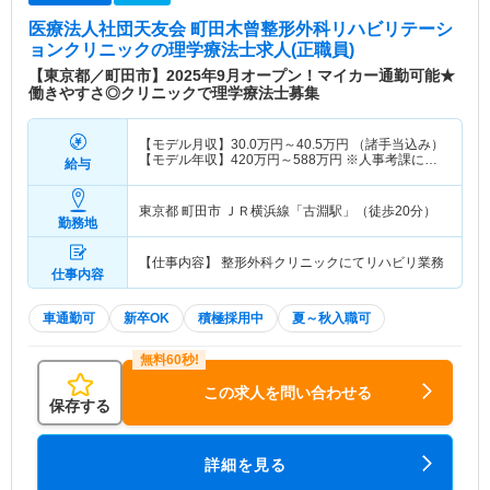
医療法人社団天友会 町田木曾整形外科リハビリテーシ
ョンクリニック
の理学療法士求人(正職員)
【東京都／町田市】2025年9月オープン！マイカー通勤可能★
働きやすさ◎クリニックで理学療法士募集
【モデル月収】
30.0
万円～
40.5
万円
（諸手当込み）
【モデル年収】
420
万円～
588
万円
※人事考課によ
給与
り500万円以上を目指すことも可能です。
東京都 町田市
ＪＲ横浜線「古淵駅」（徒歩20分）
勤務地
【仕事内容】 整形外科クリニックにてリハビリ業務
仕事内容
車通勤可
新卒OK
積極採用中
夏～秋入職可
この求人を問い合わせる
保存する
詳細を見る