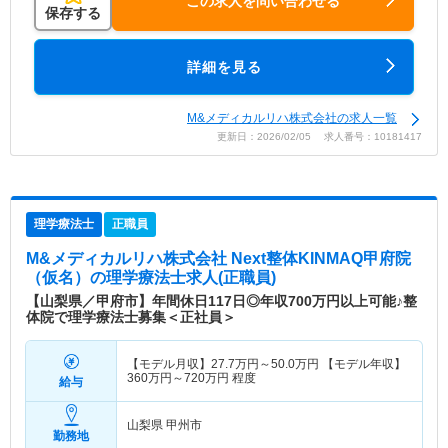
この求人を問い合わせる
保存する
詳細を見る
M&メディカルリハ株式会社の求人一覧
更新日：2026/02/05 求人番号：10181417
理学療法士
正職員
M&メディカルリハ株式会社 Next整体KINMAQ甲府院
（仮名）
の理学療法士求人(正職員)
【山梨県／甲府市】年間休日117日◎年収700万円以上可能♪整
体院で理学療法士募集＜正社員＞
【モデル月収】
27.7
万円～
50.0
万円
【モデル年収】
360
万円～
720
万円
程度
給与
山梨県 甲州市
勤務地