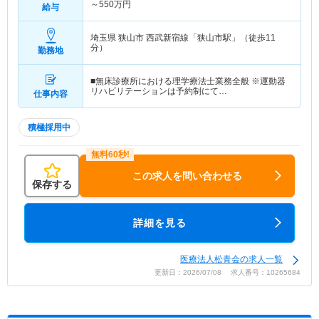
～
550
万円
給与
埼玉県 狭山市
西武新宿線「狭山市駅」（徒歩11
分）
勤務地
■無床診療所における理学療法士業務全般 ※運動器
リハビリテーションは予約制にて…
仕事内容
積極採用中
この求人を問い合わせる
保存する
詳細を見る
医療法人松青会の求人一覧
更新日：2026/07/08 求人番号：10265684