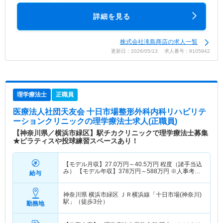
詳細を見る
株式会社滝島商店の求人一覧
更新日：2026/05/13 求人番号：9105942
理学療法士
正職員
医療法人社団天友会 十日市場整形外科内科リハビリテ
ーションクリニック
の理学療法士求人(正職員)
【神奈川県／横浜市緑区】駅チカクリニックで理学療法士募集
★ピラティスや投球練習スペースあり！
【モデル月収】
27.0
万円～
40.5
万円
程度（諸手当込
み） 【モデル年収】
378
万円～
588
万円
※人事考課
給与
により500万円以上を目指すことも可能です
神奈川県 横浜市緑区
ＪＲ横浜線「十日市場(神奈川)
駅」（徒歩3分）
勤務地