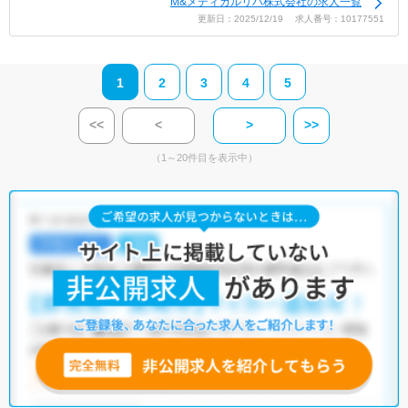
M&メディカルリハ株式会社の求人一覧
更新日：2025/12/19 求人番号：10177551
1
2
3
4
5
<<
<
>
>>
（1～20件目を表示中）