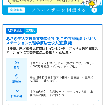
理学療法士
正職員
あさぎ生活支援事業株式会社 あさぎ訪問看護リハビリ
ステーション
の理学療法士求人(正職員)
【神奈川県／相模原市南区】インセンティブあり☆訪問看護ス
テーションにて理学療法士募集！＜正社員＞
【モデル月収】
29.7
万円～
【モデル年収】
500
万円
～
600
万円
程度※インセンティブ込み
給与
神奈川県 相模原市南区
小田急小田原線「小田急相
模原駅」（徒歩10分）
勤務地
【仕事内容】 ・訪問リハビリテーション提供 ・事
務作業の実施 ・訪問スケジュー…
仕事内容