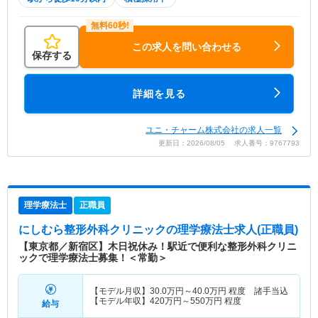
この求人を問い合わせる
保存する
詳細を見る
ユニ・チャーム株式会社の求人一覧
更新日：2026/08/05 求人番号：9767793
理学療法士
正職員
にしむら整形外科クリニック
の理学療法士求人(正職員)
【東京都／新宿区】木日祝休み！駅近で便利な整形外科クリニ
ックで理学療法士募集！＜常勤＞
【モデル月収】
30.0
万円～
40.0
万円
程度 諸手当込
【モデル年収】
420
万円～
550
万円
程度
給与