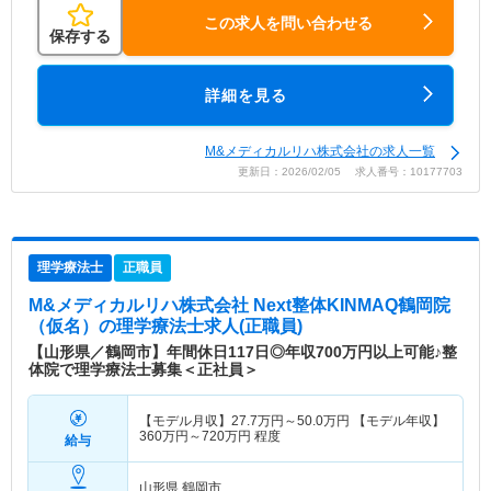
この求人を問い合わせる
保存する
詳細を見る
M&メディカルリハ株式会社の求人一覧
更新日：2026/02/05 求人番号：10177703
理学療法士
正職員
M&メディカルリハ株式会社 Next整体KINMAQ鶴岡院
（仮名）
の理学療法士求人(正職員)
【山形県／鶴岡市】年間休日117日◎年収700万円以上可能♪整
体院で理学療法士募集＜正社員＞
【モデル月収】
27.7
万円～
50.0
万円
【モデル年収】
360
万円～
720
万円
程度
給与
山形県 鶴岡市