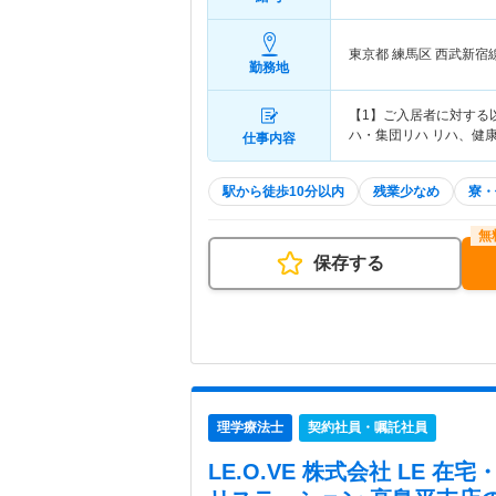
東京都 練馬区
西武新宿
勤務地
【1】ご入居者に対する以
ハ・集団リハ リハ、健
仕事内容
駅から徒歩10分以内
残業少なめ
寮・
保存する
理学療法士
契約社員・嘱託社員
LE.O.VE 株式会社 LE 