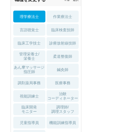
理学療法士
作業療法士
言語聴覚士
臨床検査技師
臨床工学技士
診療放射線技師
管理栄養士/
柔道整復師
栄養士
あん摩マッサージ
鍼灸師
指圧師
調剤薬局事務
医療事務
治験
視能訓練士
コーディネーター
秋入職可
1月入職可
臨床開発
調理師/
モニター
調理スタッフ
児童指導員
機能訓練指導員