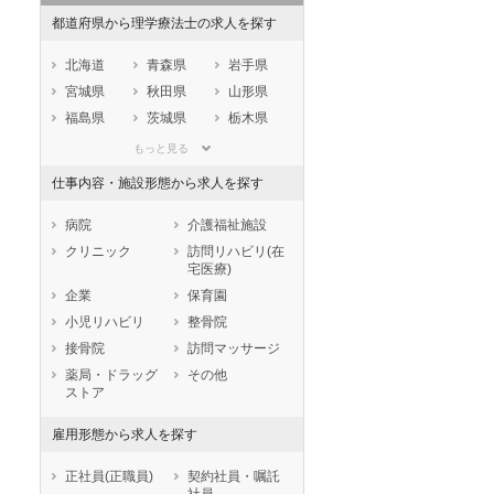
都道府県から理学療法士の求人を探す
秋入職可
1月入職可
北海道
青森県
岩手県
宮城県
秋田県
山形県
福島県
茨城県
栃木県
群馬県
埼玉県
千葉県
もっと見る
東京都
神奈川県
新潟県
仕事内容・施設形態から求人を探す
山梨県
長野県
富山県
石川県
福井県
岐阜県
病院
介護福祉施設
静岡県
愛知県
三重県
クリニック
訪問リハビリ(在
宅医療)
滋賀県
京都府
大阪府
企業
保育園
兵庫県
奈良県
和歌山県
小児リハビリ
整骨院
鳥取県
島根県
岡山県
接骨院
訪問マッサージ
広島県
山口県
徳島県
薬局・ドラッグ
その他
香川県
愛媛県
高知県
ストア
福岡県
佐賀県
長崎県
雇用形態から求人を探す
熊本県
大分県
宮崎県
鹿児島県
沖縄県
正社員(正職員)
契約社員・嘱託