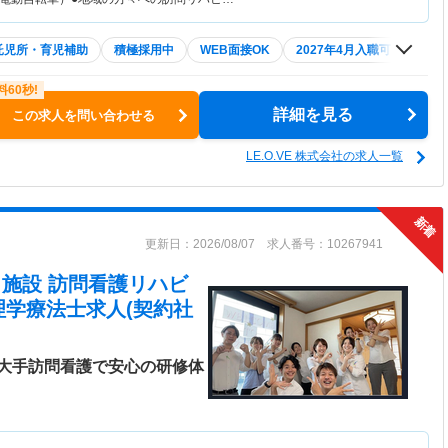
託児所・育児補助
積極採用中
WEB面接OK
2027年4月入職可
夏～
詳細を見る
この求人を問い合わせる
LE.O.VE 株式会社の求人一覧
更新日：2026/08/07 求人番号：10267941
在宅・施設 訪問看護リハビ
理学療法士求人(契約社
大手訪問看護で安心の研修体