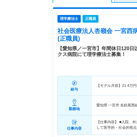
理学療法士
正職員
社会医療法人杏嶺会 一宮西
(正職員)
【愛知県／一宮市】年間休日120日
クス病院にて理学療法士募集！
【モデル月収】
21.4
万円
給与
愛知県 一宮市
名鉄尾西
勤務地
【仕事内容】 ■入院、
して医学的・社会的視点
仕事内容