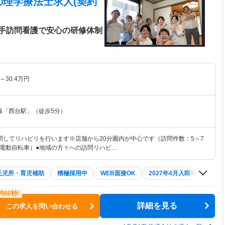
の理学療法士求人(契約
手訪問看護で安心の研修体制
～
30.4
万円
線「西台駅」（徒歩5分）
問してリハビリを行います※店舗から20分圏内が中心です（訪問件数：5～7
電動自転車）●地域の方々への訪問リハビ…
託児所・育児補助
積極採用中
WEB面接OK
2027年4月入職可
夏～
詳細を見る
この求人を問い合わせる