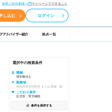
採用ご担当者様へ
マイページでできること
申し込む
ログイン
援情報
キャリアアドバイザー紹介
拠点一覧
選択中の検索条件
職種
理学療法士
勤務地
都道府県市区町村 または 路線・駅
こだわり条件
託児所・育児補助
条件を保存する