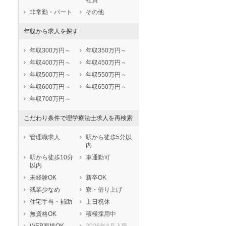
社員
非常勤・パート
その他
年収から求人を探す
年収300万円～
年収350万円～
年収400万円～
年収450万円～
年収500万円～
年収550万円～
年収600万円～
年収650万円～
年収700万円～
秋入職可
1月入職可
こだわり条件で理学療法士求人を再検索
管理職求人
駅から徒歩5分以
内
駅から徒歩10分
車通勤可
以内
未経験OK
新卒OK
残業少なめ
寮・借り上げ
住宅手当・補助
土日祝休
無資格OK
積極採用中