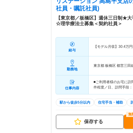
リステーション 高島平支店
社員・嘱託社員)
【東京都／板橋区】週休三日制★大
☆理学療法士募集＜契約社員＞
【モデル月収】
30.4
万円
給与
東京都 板橋区
都営三田
勤務地
■ご利用者様のお宅に訪
件程度／日、訪問手段：
仕事内容
駅から徒歩5分以内
住宅手当・補助
保存する