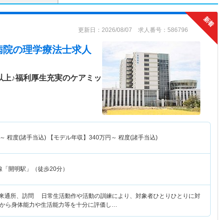
更新日：2026/08/07 求人番号：586796
病院
の理学療法士求人
以上♪福利厚生充実のケアミッ
～
程度(諸手当込) 【モデル年収】
340
万円～
程度(諸手当込)
線「開明駅」（徒歩20分）
外来通所、訪問 日常生活動作や活動の訓練により、対象者ひとりひとりに対
から身体能力や生活能力等を十分に評価し…