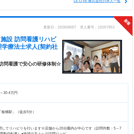
LE.O.VE 株式会社の求人一覧
更新日：2026/08/07 求人番号：10267953
在宅・施設 訪問看護リハビ
理学療法士求人(契約社
訪問看護で安心の研修体制☆
～
30.4
万円
「板橋駅」（徒歩5分）
問してリハビリを行います※店舗から20分圏内が中心です（訪問件数：5～7
電動自転車）●地域の方々への訪問リハビ…