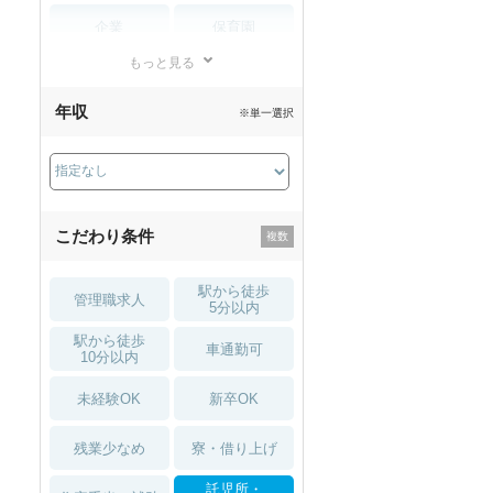
企業
保育園
もっと見る
小児リハビリ
整骨院
年収
※単一選択
接骨院
訪問マッサージ
薬局・
その他
ドラッグストア
こだわり条件
駅から徒歩
管理職求人
5分以内
駅から徒歩
車通勤可
10分以内
未経験OK
新卒OK
残業少なめ
寮・借り上げ
託児所・