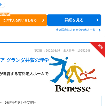
中
詳細を見る
この求人を問い合わせる
社会医療法人杏嶺会の求人一覧
更新日：2026/08/07 求人番号：10252248
ア グランダ井荻
の理学
が運営する有料老人ホームで
～
【モデル年収】
420
万円～