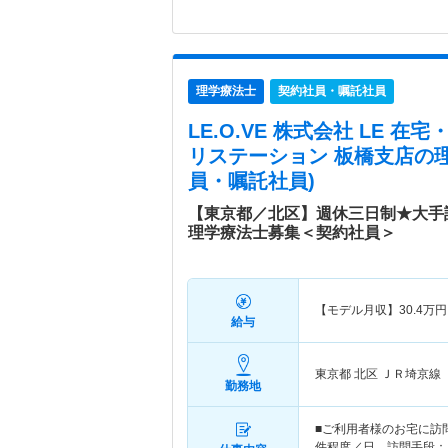
理学療法士
契約社員・嘱託社員
LE.O.VE 株式会社 LE 
リステーション 板橋支店
の
員・嘱託社員)
【東京都／北区】週休三日制★大手
理学療法士募集＜契約社員＞
【モデル月収】
30.4
万円
給与
東京都 北区
ＪＲ埼京線
勤務地
■ご利用者様のお宅に訪
件程度／日、訪問手段：