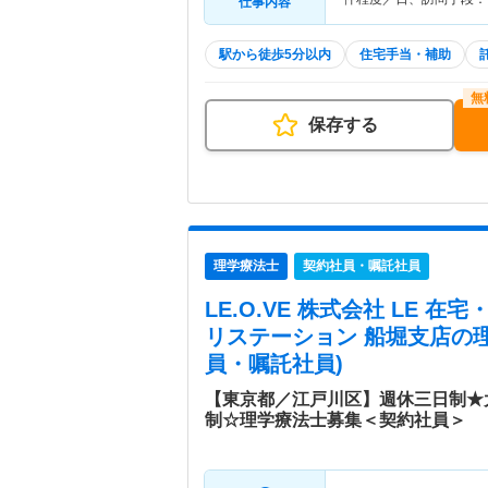
仕事内容
駅から徒歩5分以内
住宅手当・補助
保存する
理学療法士
契約社員・嘱託社員
LE.O.VE 株式会社 LE 
リステーション 船堀支店
の
員・嘱託社員)
【東京都／江戸川区】週休三日制★
制☆理学療法士募集＜契約社員＞