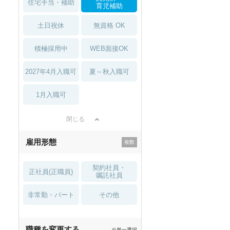
住宅手当・補助
育児補助
土日祝休
無資格 OK
積極採用中
WEB面接OK
2027年4月入職可
夏～秋入職可
1月入職可
閉じる
雇用形態
契約社員・
正社員(正職員)
嘱託社員
非常勤・パート
その他
職種を変更する
※単一選択