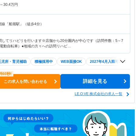
～
30.4
万円
宿線「船堀駅」（徒歩4分）
問してリハビリを行います※店舗から20分圏内が中心です（訪問件数：5～7
電動自転車）●地域の方々への訪問リハビ…
託児所・育児補助
積極採用中
WEB面接OK
2027年4月入職可
夏～
詳細を見る
この求人を問い合わせる
LE.O.VE 株式会社の求人一覧