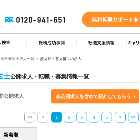
0120-941-651
無料転職サポートを
ド
求人検索
転職成功事例
転職支
理学療法士求人一覧
託児所・育児補助の求人
法士
公開求人・転職・募集情報一覧
非公開求人
非公開求人を含めて紹介してもらう
<<
<
>
>>
1
2
3
4
5
新着順