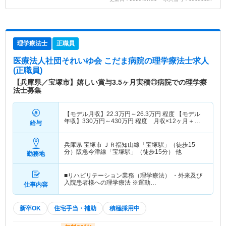
理学療法士
正職員
医療法人社団それいゆ会 こだま病院
の理学療法士求人
(正職員)
【兵庫県／宝塚市】嬉しい賞与3.5ヶ月実積◎病院での理学療
法士募集
【モデル月収】
22.3
万円～
26.3
万円
程度 【モデル
年収】
330
万円～
430
万円
程度 月収×12ヶ月＋賞
給与
与3.5ヶ月想定
兵庫県 宝塚市
ＪＲ福知山線「宝塚駅」（徒歩15
分）阪急今津線「宝塚駅」（徒歩15分） 他
勤務地
■リハビリテーション業務（理学療法） ・外来及び
入院患者様への理学療法 ※運動…
仕事内容
新卒OK
住宅手当・補助
積極採用中