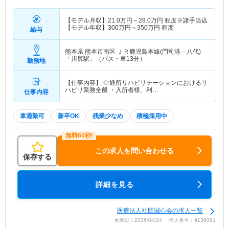
【モデル月収】
21.0
万円～
28.0
万円
程度※諸手当込
【モデル年収】
300
万円～
350
万円
程度
給与
熊本県 熊本市南区
ＪＲ鹿児島本線(門司港－八代)
「川尻駅」（バス・車13分）
勤務地
【仕事内容】 ◇通所リハビリテーションにおけるリ
ハビリ業務全般 ・入所者様、利…
仕事内容
車通勤可
新卒OK
残業少なめ
積極採用中
この求人を問い合わせる
保存する
詳細を見る
医療法人社団誠心会の求人一覧
更新日：2026/04/24 求人番号：9136081