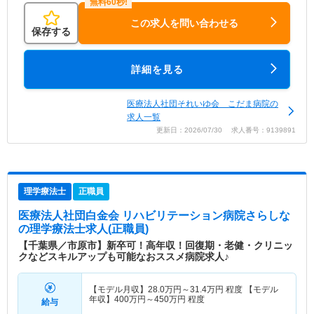
この求人を問い合わせる
保存する
詳細を見る
医療法人社団それいゆ会 こだま病院の
求人一覧
更新日：2026/07/30 求人番号：9139891
理学療法士
正職員
医療法人社団白金会 リハビリテーション病院さらしな
の理学療法士求人(正職員)
【千葉県／市原市】新卒可！高年収！回復期・老健・クリニッ
クなどスキルアップも可能なおススメ病院求人♪
【モデル月収】
28.0
万円～
31.4
万円
程度 【モデル
年収】
400
万円～
450
万円
程度
給与