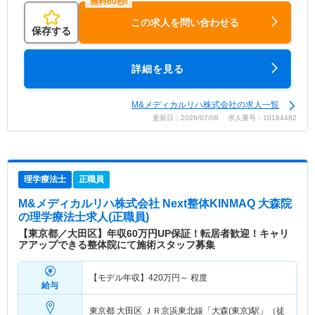
この求人を問い合わせる
保存する
詳細を見る
M&メディカルリハ株式会社の求人一覧
更新日：2026/07/08 求人番号：10164482
理学療法士
正職員
M&メディカルリハ株式会社 Next整体KINMAQ 大森院
の理学療法士求人(正職員)
【東京都／大田区】年収60万円UP保証！転居者歓迎！キャリ
アアップできる整体院にて施術スタッフ募集
【モデル年収】
420
万円～
程度
給与
東京都 大田区
ＪＲ京浜東北線「大森(東京)駅」（徒