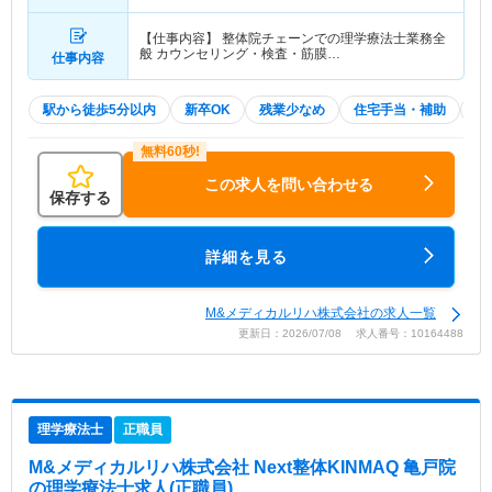
武・都営・メトロ)駅」（徒歩3分） 他
【仕事内容】 整体院チェーンでの理学療法士業務全
般 カウンセリング・検査・筋膜…
仕事内容
駅から徒歩5分以内
新卒OK
残業少なめ
住宅手当・補助
積
この求人を問い合わせる
保存する
詳細を見る
M&メディカルリハ株式会社の求人一覧
更新日：2026/07/08 求人番号：10164488
理学療法士
正職員
M&メディカルリハ株式会社 Next整体KINMAQ 亀戸院
の理学療法士求人(正職員)