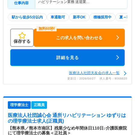
ハビリテーション業務 送迎業…
仕事内容
駅から徒歩5分以内
車通勤可
新卒OK
積極採用中
夏～秋入
この求人を問い合わせる
保存する
詳細を見る
医療法人社団天友会の求人一覧
更新日：2026/04/27 求人番号：9066620
理学療法士
正職員
医療法人社団誠心会 通所リハビリテーション ゆずりは
の理学療法士求人(正職員)
【熊本県／熊本市南区】残業少なめ年間休日110日♪介護医療院
にて理学療法士の募集＜正社員＞