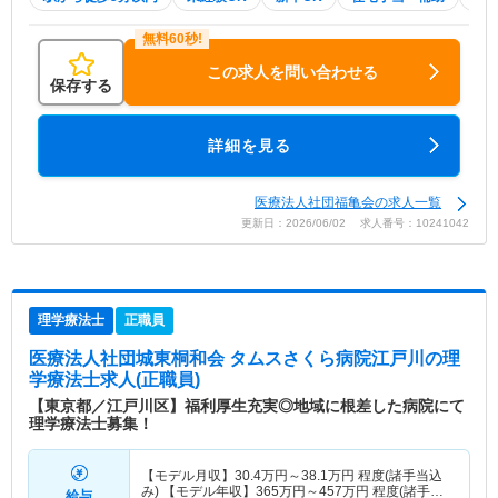
この求人を問い合わせる
保存する
詳細を見る
医療法人社団福亀会の求人一覧
更新日：2026/06/02 求人番号：10241042
理学療法士
正職員
医療法人社団城東桐和会 タムスさくら病院江戸川
の理
学療法士求人(正職員)
【東京都／江戸川区】福利厚生充実◎地域に根差した病院にて
理学療法士募集！
【モデル月収】
30.4
万円～
38.1
万円
程度(諸手当込
み) 【モデル年収】
365
万円～
457
万円
程度(諸手当
給与