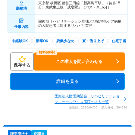
東京都 板橋区
都営三田線「新高島平駅」（徒歩15
分）東武東上線「成増駅」（バス・車16分）
勤務地
回復期リハビリテーション病棟と地域包括ケア病棟
の入院患者に対するリハビリ業務
仕事内容
未経験OK
新卒OK
残業少なめ
寮・借り上げ
住宅手当・補
この求人を問い合わせる
保存する
詳細を見る
医療法人財団朔望会 リハビリテーショ
ンエーデルワイス病院の求人一覧
更新日：2026/04/06 求人番号：504970
理学療法士
正職員