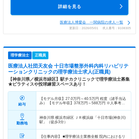
詳細を見る
医療法人博愛会 一関病院の求人一覧
更新日：2026/05/01 求人番号：9108305
理学療法士
正職員
医療法人社団天友会 十日市場整形外科内科リハビリテ
ーションクリニック
の理学療法士求人(正職員)
【神奈川県／横浜市緑区】駅チカクリニックで理学療法士募集
★ピラティスや投球練習スペースあり！
【モデル月収】
27.0
万円～
40.5
万円
程度（諸手当込
み） 【モデル年収】
378
万円～
588
万円
※人事考課
給与
により500万円以上を目指すことも可能です
神奈川県 横浜市緑区
ＪＲ横浜線「十日市場(神奈川)
駅」（徒歩3分）
勤務地
【仕事内容】 ■理学療法士業務全般 院内におけるリ