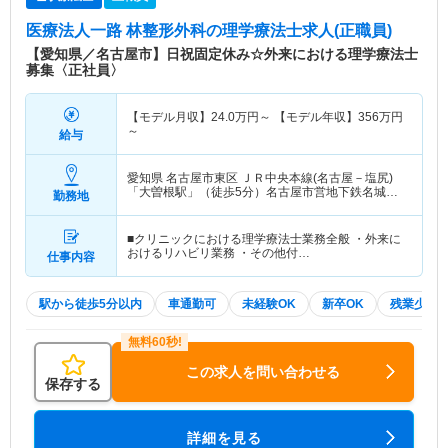
医療法人一路 林整形外科
の理学療法士求人(正職員)
【愛知県／名古屋市】日祝固定休み☆外来における理学療法士
募集〈正社員〉
【モデル月収】
24.0
万円～
【モデル年収】
356
万円
～
給与
愛知県 名古屋市東区
ＪＲ中央本線(名古屋－塩尻)
「大曽根駅」（徒歩5分）名古屋市営地下鉄名城線
勤務地
「大曽根駅」（徒歩5分） 他
■クリニックにおける理学療法士業務全般 ・外来に
おけるリハビリ業務 ・その他付…
仕事内容
駅から徒歩5分以内
車通勤可
未経験OK
新卒OK
残業少な
この求人を問い合わせる
保存する
詳細を見る