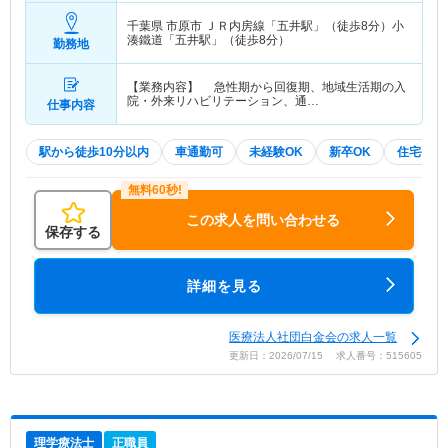
千葉県 市原市
ＪＲ内房線「五井駅」（徒歩8分）小
湊鐵道「五井駅」（徒歩8分）
勤務地
【業務内容】 急性期から回復期、地域生活期の入
院・外来リハビリテーション、通…
仕事内容
駅から徒歩10分以内
車通勤可
未経験OK
新卒OK
住宅手当
この求人を問い合わせる
保存する
詳細を見る
医療法人社団白金会の求人一覧
更新日：2026/07/15 求人番号：515605
理学療法士
正職員