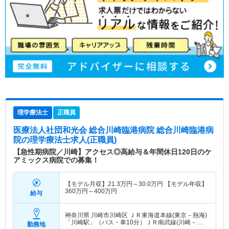
理学療法士
正職員
医療法人社団和光会 総合川崎臨港病院 総合川崎臨港病
院
の理学療法士求人(正職員)
【急性期病院／川崎】アクセス◎高給与＆年間休日120日のケ
アミックス病院での募集！
【モデル月収】
21.3
万円～
30.0
万円
【モデル年収】
360
万円～
400
万円
給与
神奈川県 川崎市川崎区
ＪＲ東海道本線(東京－熱海)
「川崎駅」（バス・車10分）ＪＲ南武線(川崎－立
勤務地