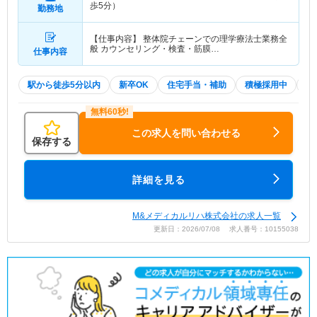
歩5分）
勤務地
【仕事内容】 整体院チェーンでの理学療法士業務全
般 カウンセリング・検査・筋膜…
仕事内容
駅から徒歩5分以内
新卒OK
住宅手当・補助
積極採用中
2
この求人を問い合わせる
保存する
詳細を見る
M&メディカルリハ株式会社の求人一覧
更新日：2026/07/08 求人番号：10155038