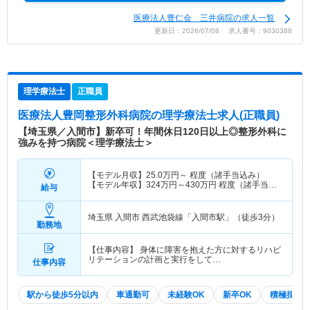
医療法人豊仁会 三井病院の求人一覧
更新日：2026/07/08 求人番号：9030388
理学療法士
正職員
医療法人豊岡整形外科病院
の理学療法士求人(正職員)
【埼玉県／入間市】新卒可！年間休日120日以上◎整形外科に
強みを持つ病院＜理学療法士＞
【モデル月収】
25.0
万円～
程度（諸手当込み）
【モデル年収】
324
万円～
430
万円
程度（諸手当込
給与
み）
埼玉県 入間市
西武池袋線「入間市駅」（徒歩3分）
勤務地
【仕事内容】 身体に障害を抱えた方に対するリハビ
リテーションの計画と実行をして…
仕事内容
駅から徒歩5分以内
車通勤可
未経験OK
新卒OK
積極採用