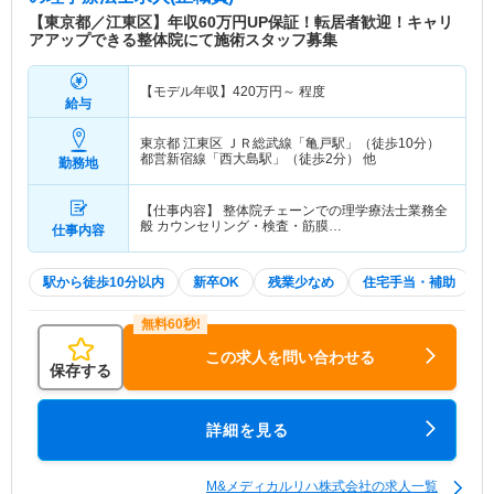
【東京都／江東区】年収60万円UP保証！転居者歓迎！キャリ
アアップできる整体院にて施術スタッフ募集
【モデル年収】
420
万円～
程度
給与
東京都 江東区
ＪＲ総武線「亀戸駅」（徒歩10分）
都営新宿線「西大島駅」（徒歩2分） 他
勤務地
【仕事内容】 整体院チェーンでの理学療法士業務全
般 カウンセリング・検査・筋膜…
仕事内容
駅から徒歩10分以内
新卒OK
残業少なめ
住宅手当・補助
この求人を問い合わせる
保存する
詳細を見る
M&メディカルリハ株式会社の求人一覧