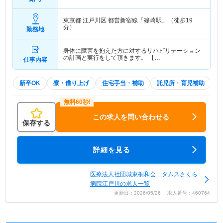
込み)
東京都 江戸川区
都営新宿線「篠崎駅」（徒歩19
分）
勤務地
身体に障害を抱えた方に対するリハビリテーション
の計画と実行をして頂きます。 【…
仕事内容
新卒OK
寮・借り上げ
住宅手当・補助
託児所・育児補助
この求人を問い合わせる
保存する
詳細を見る
医療法人社団城東桐和会 タムスさくら
病院江戸川の求人一覧
更新日：2026/05/26 求人番号：460764