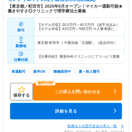
【東京都／町田市】2025年9月オープン！マイカー通勤可能★
働きやすさ◎クリニックで理学療法士募集
【モデル月収】
30.0
万円～
40.5
万円
（諸手当込み）
【モデル年収】
420
万円～
588
万円
※人事考課によ
給与
り500万円以上を目指すことも可能です。
東京都 町田市
ＪＲ横浜線「古淵駅」（徒歩20分）
勤務地
【仕事内容】 整形外科クリニックにてリハビリ業務
仕事内容
車通勤可
新卒OK
積極採用中
夏～秋入職可
この求人を問い合わせる
保存する
詳細を見る
医療法人社団天友会の求人一覧
更新日：2026/07/31 求人番号：10161487