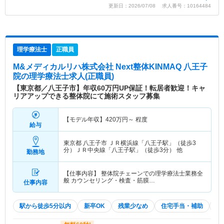
更新日：2026/07/08 求人番号：10164484
理学療法士
正職員
M&メディカルリハ株式会社 Next整体KINMAQ 八王子
院
の理学療法士求人(正職員)
【東京都／八王子市】年収60万円UP保証！転居者歓迎！キャ
リアアップできる整体院にて施術スタッフ募集
【モデル年収】
420
万円～
程度
給与
東京都 八王子市
ＪＲ横浜線「八王子駅」（徒歩3
分）ＪＲ中央線「八王子駅」（徒歩3分） 他
勤務地
【仕事内容】 整体院チェーンでの理学療法士業務全
般 カウンセリング・検査・筋膜…
仕事内容
駅から徒歩5分以内
新卒OK
残業少なめ
住宅手当・補助
積