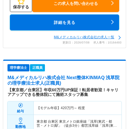
この求人を問い合わせる
保存する
詳細を見る
M&メディカルリハ株式会社の求人一覧
更新日：2026/07/08 求人番号：10164493
理学療法士
正職員
M&メディカルリハ株式会社 Next整体KINMAQ 浅草院
の理学療法士求人(正職員)
【東京都／台東区】年収60万円UP保証！転居者歓迎！キャリ
アアップできる整体院にて施術スタッフ募集
【モデル年収】
420
万円～
程度
給与
東京都 台東区
東京メトロ銀座線「浅草(東武・都
営・メトロ)駅」（徒歩3分）都営浅草線「浅草(東
勤務地