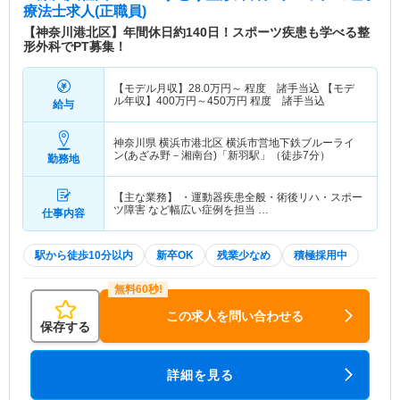
療法士求人(正職員)
【神奈川港北区】年間休日約140日！スポーツ疾患も学べる整
形外科でPT募集！
【モデル月収】
28.0
万円～
程度 諸手当込 【モデ
ル年収】
400
万円～
450
万円
程度 諸手当込
給与
神奈川県 横浜市港北区
横浜市営地下鉄ブルーライ
ン(あざみ野－湘南台)「新羽駅」（徒歩7分）
勤務地
【主な業務】 ・運動器疾患全般・術後リハ・スポー
ツ障害 など幅広い症例を担当 …
仕事内容
駅から徒歩10分以内
新卒OK
残業少なめ
積極採用中
この求人を問い合わせる
保存する
詳細を見る