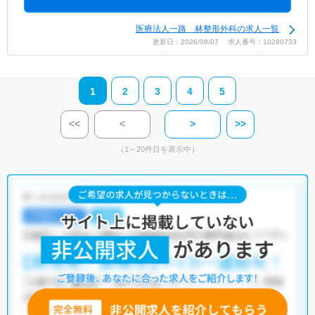
医療法人一路 林整形外科の求人一覧
更新日：2026/08/07 求人番号：10260733
1
2
3
4
5
<<
<
>
>>
（1～20件目を表示中）