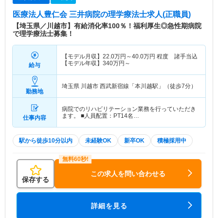
医療法人豊仁会 三井病院
の理学療法士求人(正職員)
【埼玉県／川越市】有給消化率100％！福利厚生◎急性期病院
で理学療法士募集！
【モデル月収】
22.0
万円～
40.0
万円
程度 諸手当込
【モデル年収】
340
万円～
給与
埼玉県 川越市
西武新宿線「本川越駅」（徒歩7分）
勤務地
病院でのリハビリテーション業務を行っていただき
ます。 ■人員配置：PT14名…
仕事内容
駅から徒歩10分以内
未経験OK
新卒OK
積極採用中
この求人を問い合わせる
保存する
詳細を見る