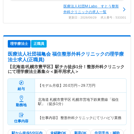
医療法人社団M.Labo すとう整形
外科クリニックの求人一覧
更新日：2026/06/29 求人番号：533301
理学療法士
正職員
医療法人社団福亀会 福住整形外科クリニック
の理学療
法士求人(正職員)
【北海道/札幌市豊平区】駅チカ徒歩1分！整形外科クリニック
にて理学療法士募集☆＜新卒用求人＞
【モデル月収】
20.0
万円～
29.7
万円
給与
北海道 札幌市豊平区
札幌市営地下鉄東豊線「福住
駅」（徒歩1分）
勤務地
【仕事内容】 整形外科クリニックにてリハビリ業務
仕事内容
駅から徒歩5分以内
未経験OK
新卒OK
住宅手当・補助
積