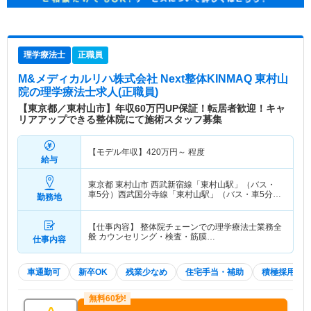
理学療法士
正職員
M&メディカルリハ株式会社 Next整体KINMAQ 東村山
院
の理学療法士求人(正職員)
【東京都／東村山市】年収60万円UP保証！転居者歓迎！キャ
リアアップできる整体院にて施術スタッフ募集
【モデル年収】
420
万円～
程度
給与
東京都 東村山市
西武新宿線「東村山駅」（バス・
車5分）西武国分寺線「東村山駅」（バス・車5分）
勤務地
他
【仕事内容】 整体院チェーンでの理学療法士業務全
般 カウンセリング・検査・筋膜…
仕事内容
車通勤可
新卒OK
残業少なめ
住宅手当・補助
積極採用中