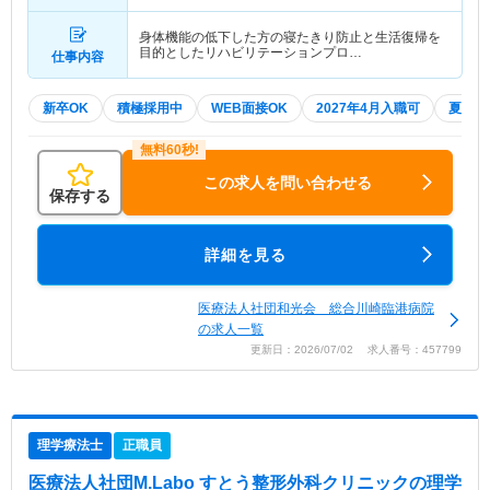
川)「川崎駅」（バス・車10分） 他
身体機能の低下した方の寝たきり防止と生活復帰を
目的としたリハビリテーションプロ…
仕事内容
新卒OK
積極採用中
WEB面接OK
2027年4月入職可
夏～秋
この求人を問い合わせる
保存する
詳細を見る
医療法人社団和光会 総合川崎臨港病院
の求人一覧
更新日：2026/07/02 求人番号：457799
理学療法士
正職員
医療法人社団M.Labo すとう整形外科クリニック
の理学