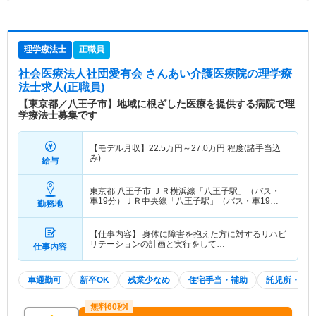
理学療法士
正職員
社会医療法人社団愛有会 さんあい介護医療院
の理学療
法士求人(正職員)
【東京都／八王子市】地域に根ざした医療を提供する病院で理
学療法士募集です
【モデル月収】
22.5
万円～
27.0
万円
程度(諸手当込
み)
給与
東京都 八王子市
ＪＲ横浜線「八王子駅」（バス・
車19分）ＪＲ中央線「八王子駅」（バス・車19
勤務地
分） 他
【仕事内容】 身体に障害を抱えた方に対するリハビ
リテーションの計画と実行をして…
仕事内容
車通勤可
新卒OK
残業少なめ
住宅手当・補助
託児所・育