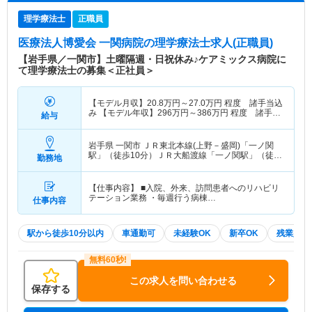
理学療法士
正職員
医療法人博愛会 一関病院
の理学療法士求人(正職員)
【岩手県／一関市】土曜隔週・日祝休み♪ケアミックス病院に
て理学療法士の募集＜正社員＞
【モデル月収】
20.8
万円～
27.0
万円
程度 諸手当込
み 【モデル年収】
296
万円～
386
万円
程度 諸手
給与
当・賞与込み
岩手県 一関市
ＪＲ東北本線(上野－盛岡)「一ノ関
駅」（徒歩10分）ＪＲ大船渡線「一ノ関駅」（徒歩
勤務地
10分）
【仕事内容】 ■入院、外来、訪問患者へのリハビリ
テーション業務 ・毎週行う病棟…
仕事内容
駅から徒歩10分以内
車通勤可
未経験OK
新卒OK
残業少な
この求人を問い合わせる
保存する