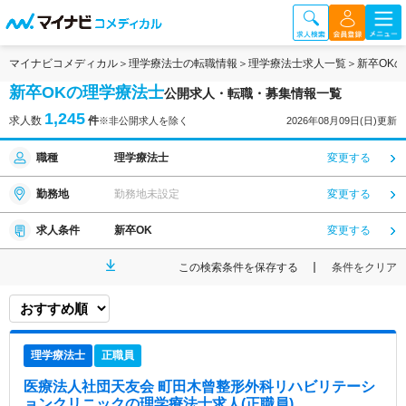
マイナビコメディカル
理学療法士の転職情報
理学療法士求人一覧
新卒OK
新卒OKの理学療法士
公開求人・転職・募集情報一覧
1,245
求人数
件
※非公開求人を除く
2026年08月09日(日)更新
職種
理学療法士
変更する
勤務地
勤務地未設定
変更する
求人条件
新卒OK
変更する
この検索条件を保存する
条件をクリア
理学療法士
正職員
医療法人社団天友会 町田木曾整形外科リハビリテーシ
ョンクリニック
の理学療法士求人(正職員)