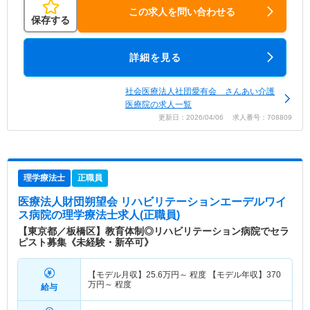
この求人を問い合わせる
保存する
詳細を見る
社会医療法人社団愛有会 さんあい介護
医療院の求人一覧
更新日：2026/04/06 求人番号：708809
理学療法士
正職員
医療法人財団朔望会 リハビリテーションエーデルワイ
ス病院
の理学療法士求人(正職員)
【東京都／板橋区】教育体制◎リハビリテーション病院でセラ
ピスト募集《未経験・新卒可》
【モデル月収】
25.6
万円～
程度 【モデル年収】
370
万円～
程度
給与