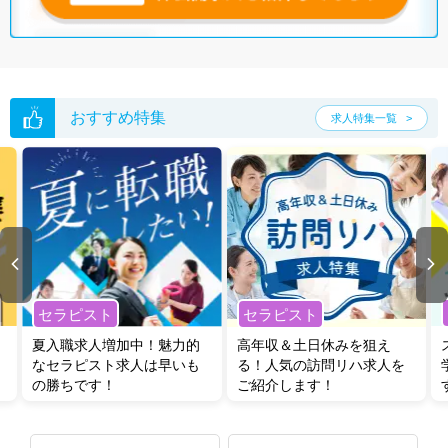
おすすめ特集
求人特集一覧
セラピスト
セラピスト
夏入職求人増加中！魅力的
高年収＆土日休みを狙え
なセラピスト求人は早いも
る！人気の訪問リハ求人を
の勝ちです！
ご紹介します！