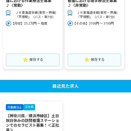
護における作業療法士募集
看護における理学療法士募集
♪〈常勤〉
♪〈非常勤〉
ＪＲ東海道本線(東京－熱海)
ＪＲ東海道本線(東京－熱海)
「平塚駅」（バス・車7分）
「平塚駅」（バス・車7分）
【月収】25.2万円 ～ 程度
【その他】3700円 ～ 3700円
保存する
保存する
最近見た求人
正社員
作業療法士
【神奈川県／横浜市緑区】土日
祝日休みの訪問看護ステーショ
ンでのセラピスト募集！＜正社
員＞