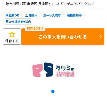
神奈川県 横浜市緑区 長津田7-1-43 ガーデニアパーク208
未経験OK
土日祝休
夏～秋入職可
積極採用中
駅から徒歩5分以内
star
この求人を問い合わせる
保存する