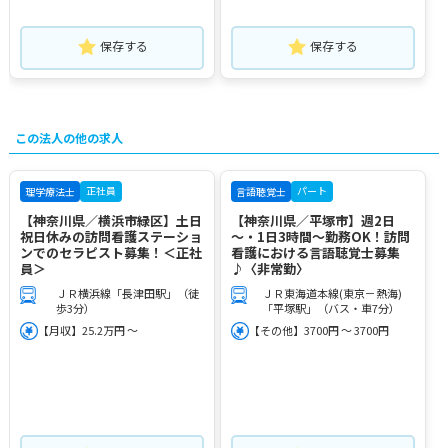
保存する
保存する
この法人の他の求人
正社員
パート
理学療法士
言語聴覚士
【神奈川県／横浜市緑区】土日
【神奈川県／平塚市】週2日
祝日休みの訪問看護ステーショ
～・1日3時間～勤務OK！訪問
ンでのセラピスト募集！＜正社
看護における言語聴覚士募集
員＞
♪〈非常勤〉
ＪＲ横浜線「長津田駅」（徒
ＪＲ東海道本線(東京－熱海)
歩3分）
「平塚駅」（バス・車7分）
【月収】25.2万円 ～
【その他】3700円 ～ 3700円