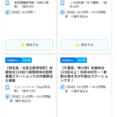
東急田園都市線「池尻大橋
ＪＲ総武線「本八幡駅」（徒
駅」（徒歩5分）
歩10分）
【月収】26.0万円 ～
【月収】28.0万円 ～ 39.0万円程
度 ※諸手当込み
保存する
保存する
正社員
正社員
作業療法士
作業療法士
【埼玉県／北足立郡伊奈町】年
【千葉県／市川市】年間休日
間休日116日◎病院母体の訪問
120日以上！年収400万～！柔
看護ステーションでの作業療法
軟な働き方が可能なステーショ
士募集
ンです♪
ニューシャトル「丸山(埼玉)
【月収】28.0万円 ～ 38.5万円程
駅」（徒歩15分）
度 ※諸手当込み
【月収】22.0万円 ～ 29.0万円程
度（諸手当込み）