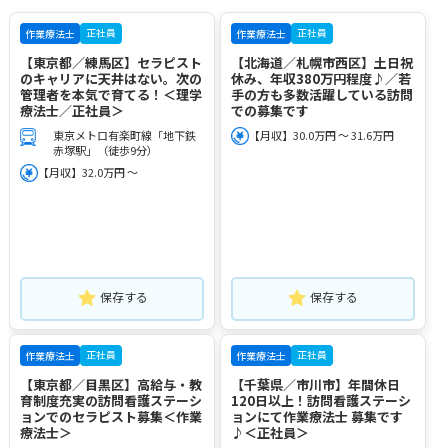
正社員
正社員
作業療法士
作業療法士
【東京都／練馬区】セラピスト
【北海道／札幌市西区】土日祝
のキャリアに天井はない。次の
休み、年収380万円程度♪／若
管理者を本気で育てる！＜理学
手の方も多数活躍している訪問
療法士／正社員＞
での募集です
東京メトロ有楽町線「地下鉄
【月収】30.0万円 ～ 31.6万円
赤塚駅」（徒歩9分）
【月収】32.0万円 ～
保存する
保存する
正社員
正社員
作業療法士
作業療法士
【東京都／目黒区】高給与・教
【千葉県／市川市】年間休日
育制度充実の訪問看護ステーシ
120日以上！訪問看護ステーシ
ョンでのセラピスト募集＜作業
ョンにて作業療法士 募集です
療法士＞
♪＜正社員＞