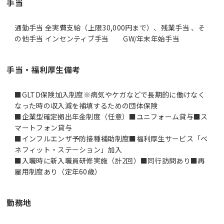
手当
通勤手当 全実費支給（上限30,000円まで）、残業手当 、そ
の他手当 インセンティブ手当 GW/年末年始手当
手当・福利厚生備考
■GLTD保険加入制度※病気やケガなどで長期的に働けなく
なった時の収入減を補填するための団体保険
■企業型確定拠出年金制度（任意）■ユニフォーム貸与■ス
マートフォン貸与
■インフルエンザ予防接種補助制度■福利厚生サービス「ベ
ネフィット・ステーション」加入
■入職時に新入職員研修実施（計2回）■同行訪問あり■再
雇用制度あり（定年60歳）
勤務地