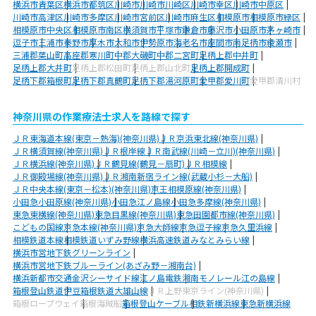
横浜市青葉区
横浜市都筑区
川崎市
川崎市川崎区
川崎市幸区
川崎市中原区
川崎市高津区
川崎市多摩区
川崎市宮前区
川崎市麻生区
相模原市
相模原市緑区
相模原市中央区
相模原市南区
横須賀市
平塚市
鎌倉市
藤沢市
小田原市
茅ヶ崎市
逗子市
三浦市
秦野市
厚木市
大和市
伊勢原市
海老名市
座間市
南足柄市
綾瀬市
三浦郡葉山町
高座郡寒川町
中郡大磯町
中郡二宮町
足柄上郡中井町
足柄上郡大井町
足柄上郡松田町
足柄上郡山北町
足柄上郡開成町
足柄下郡箱根町
足柄下郡真鶴町
足柄下郡湯河原町
愛甲郡愛川町
愛甲郡清川村
神奈川県の作業療法士求人を路線で探す
ＪＲ東海道本線(東京－熱海)(神奈川県)
ＪＲ京浜東北線(神奈川県)
ＪＲ横須賀線(神奈川県)
ＪＲ根岸線
ＪＲ南武線(川崎－立川)(神奈川県)
ＪＲ横浜線(神奈川県)
ＪＲ鶴見線(鶴見－扇町)
ＪＲ相模線
ＪＲ御殿場線(神奈川県)
ＪＲ湘南新宿ライン線(武蔵小杉－大船)
ＪＲ中央本線(東京－松本)(神奈川県)
京王相模原線(神奈川県)
小田急小田原線(神奈川県)
小田急江ノ島線
小田急多摩線(神奈川県)
東急東横線(神奈川県)
東急目黒線(神奈川県)
東急田園都市線(神奈川県)
こどもの国線
京急本線(神奈川県)
京急大師線
京急逗子線
京急久里浜線
相模鉄道本線
相模鉄道いずみ野線
横浜高速鉄道みなとみらい線
横浜市営地下鉄グリーンライン
横浜市営地下鉄ブルーライン(あざみ野－湘南台)
横浜新都市交通金沢シーサイド線
江ノ島電鉄
湘南モノレール江の島線
箱根登山鉄道
伊豆箱根鉄道大雄山線
ＪＲ上野東京ライン(神奈川県)
箱根ロープウェイ
箱根海賊船
箱根登山ケーブル
相鉄新横浜線
東急新横浜線