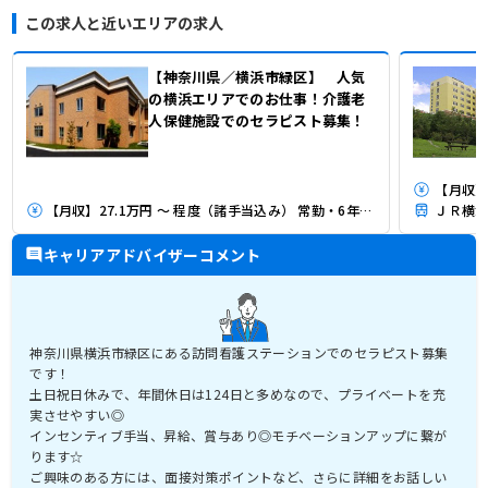
この求人と近いエリアの求人
【神奈川県／横浜市緑区】 人気
の横浜エリアでのお仕事！介護老
人保健施設でのセラピスト募集！
【月収】
【月収】27.1万円 ～ 程度（諸手当込み） 常勤・6年経験モデル
ＪＲ横浜
キャリアアドバイザーコメント
神奈川県横浜市緑区にある訪問看護ステーションでのセラピスト募集
です！
土日祝日休みで、年間休日は124日と多めなので、プライベートを充
実させやすい◎
インセンティブ手当、昇給、賞与あり◎モチベーションアップに繋が
ります☆
ご興味のある方には、面接対策ポイントなど、さらに詳細をお話しい