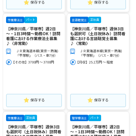
保存する
保存する
パート
正社員
作業療法士
言語聴覚士
【神奈川県／平塚市】週2日
【神奈川県／平塚市】週休3日
～・1日3時間～勤務OK！訪問
も選択可（土日祝休み）訪問看
看護における作業療法士募集
護における言語聴覚士募集
♪〈非常勤〉
♪〈常勤〉
ＪＲ東海道本線(東京－熱海)
ＪＲ東海道本線(東京－熱海)
「平塚駅」（バス・車7分）
「平塚駅」（バス・車7分）
【その他】3700円 ～ 3700円
【月収】25.2万円 ～ 程度
保存する
保存する
正社員
パート
作業療法士
理学療法士
【神奈川県／平塚市】週休3日
【神奈川県／平塚市】週2日
も選択可（土日祝休み）訪問看
～・1日3時間～勤務OK！訪問