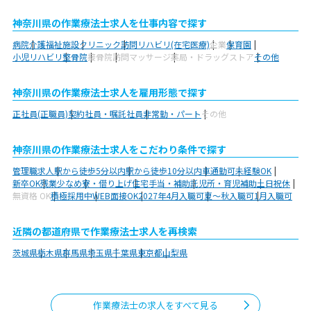
神奈川県の作業療法士求人を仕事内容で探す
病院
介護福祉施設
クリニック
訪問リハビリ(在宅医療)
企業
保育園
小児リハビリ
整骨院
接骨院
訪問マッサージ
薬局・ドラッグストア
その他
神奈川県の作業療法士求人を雇用形態で探す
正社員(正職員)
契約社員・嘱託社員
非常勤・パート
その他
神奈川県の作業療法士求人をこだわり条件で探す
管理職求人
駅から徒歩5分以内
駅から徒歩10分以内
車通勤可
未経験OK
新卒OK
残業少なめ
寮・借り上げ
住宅手当・補助
託児所・育児補助
土日祝休
無資格 OK
積極採用中
WEB面接OK
2027年4月入職可
夏～秋入職可
1月入職可
近隣の都道府県で作業療法士求人を再検索
茨城県
栃木県
群馬県
埼玉県
千葉県
東京都
山梨県
作業療法士の求人をすべて見る