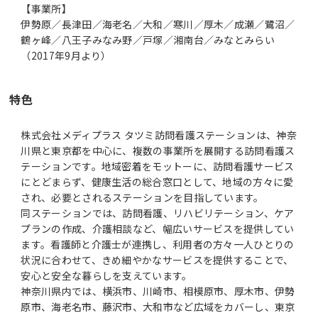
【事業所】
伊勢原／長津田／海老名／大和／寒川／厚木／成瀬／鷺沼／
鶴ヶ峰／八王子みなみ野／戸塚／湘南台／みなとみらい
（2017年9月より）
特色
株式会社メディプラス タツミ訪問看護ステーションは、神奈
川県と東京都を中心に、複数の事業所を展開する訪問看護ス
テーションです。地域密着をモットーに、訪問看護サービス
にとどまらず、健康生活の総合窓口として、地域の方々に愛
され、必要とされるステーションを目指しています。
同ステーションでは、訪問看護、リハビリテーション、ケア
プランの作成、介護相談など、幅広いサービスを提供してい
ます。看護師と介護士が連携し、利用者の方々一人ひとりの
状況に合わせて、きめ細やかなサービスを提供することで、
安心と安全な暮らしを支えています。
神奈川県内では、横浜市、川崎市、相模原市、厚木市、伊勢
原市、海老名市、藤沢市、大和市など広域をカバーし、東京