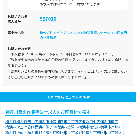
この求人の詳細についてご案内いたします
お問い合わせ
527010
求人番号
募集先名称
株式会社メディプラス タツミ訪問看護ステーション長津田
の作業療法士
お問い合わせ例
「求人番号527010に興味があるので、詳細を教えていただけますか？」
「残業が少なめの病院をJR○○線の沿線で探していますが、おすすめの病院はあ
りますか？」
「訪問リハビリの募集を都内で探しています。マイナビコメディカルに載ってい
る○○○○○以外におすすめの求人はありますか？」
他の作業療法士求人を探す
神奈川県の作業療法士求人を市区町村で探す
横浜市
横浜市鶴見区
横浜市神奈川区
横浜市西区
横浜市中区
横浜市南区
横浜市保土ケ谷区
横浜市磯子区
横浜市金沢区
横浜市港北区
横浜市戸塚区
横浜市港南区
横浜市旭区
横浜市緑区
横浜市瀬谷区
横浜市栄区
横浜市泉区