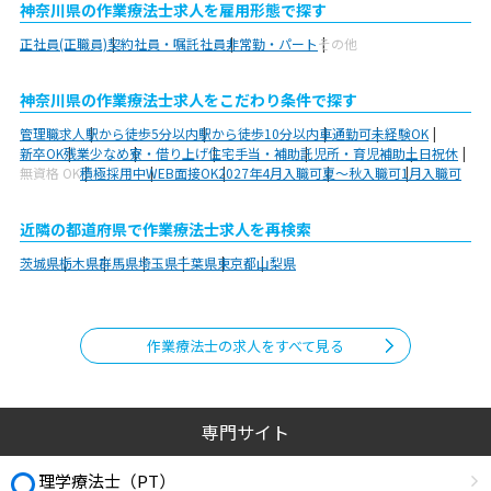
神奈川県の作業療法士求人を雇用形態で探す
正社員(正職員)
契約社員・嘱託社員
非常勤・パート
その他
神奈川県の作業療法士求人をこだわり条件で探す
管理職求人
駅から徒歩5分以内
駅から徒歩10分以内
車通勤可
未経験OK
新卒OK
残業少なめ
寮・借り上げ
住宅手当・補助
託児所・育児補助
土日祝休
無資格 OK
積極採用中
WEB面接OK
2027年4月入職可
夏～秋入職可
1月入職可
近隣の都道府県で作業療法士求人を再検索
茨城県
栃木県
群馬県
埼玉県
千葉県
東京都
山梨県
作業療法士の求人をすべて見る
専門サイト
理学療法士（PT）