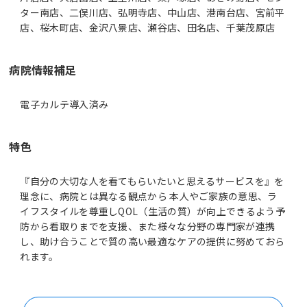
ター南店、二俣川店、弘明寺店、中山店、港南台店、宮前平
店、桜木町店、金沢八景店、瀬谷店、田名店、千葉茂原店
病院情報補足
電子カルテ導入済み
特色
『自分の大切な人を看てもらいたいと思えるサービスを』を
理念に、病院とは異なる観点から 本人やご家族の意思、ラ
イフスタイルを尊重しQOL（生活の質）が向上できるよう予
防から看取りまでを支援、また様々な分野の専門家が連携
し、助け合うことで質の高い最適なケアの提供に努めておら
れます。