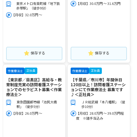
東京メトロ有楽町線「地下鉄
【月収】30.0万円 ～ 31.6万円
赤塚駅」（徒歩9分）
【月収】32.0万円 ～
保存する
保存する
正社員
正社員
作業療法士
作業療法士
【東京都／目黒区】高給与・教
【千葉県／市川市】年間休日
育制度充実の訪問看護ステーシ
120日以上！訪問看護ステーシ
ョンでのセラピスト募集＜作業
ョンにて作業療法士 募集です
療法士＞
♪＜正社員＞
東急田園都市線「池尻大橋
ＪＲ総武線「本八幡駅」（徒
駅」（徒歩5分）
歩10分）
【月収】26.0万円 ～
【月収】28.0万円 ～ 39.0万円程
度 ※諸手当込み