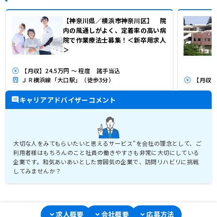
【神奈川県／横浜市神奈川区】 院
内の風通しがよく、定着率の高い病
院で作業療法士募集！＜新卒用求人
＞
【月収】24.5万円 ～ 程度 諸手当込
ＪＲ横浜線「大口駅」（徒歩3分）
【月収】
キャリアアドバイザーコメント
大切な人をみてもらいたいと思えるサービス”を会社の理念として、ご
利用者様はもちろんのこと社員の働きやすさも非常に大切にしている
企業です。和気あいあいとした雰囲気の企業で、訪問リハビリに挑戦
してみませんか？
求人概要
会社概要
応募方法