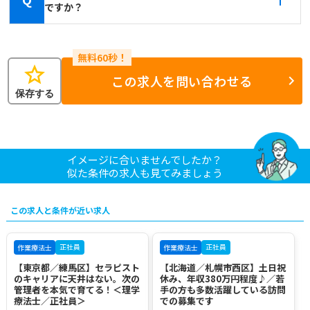
ですか？
star
この求人を問い合わせる
保存する
イメージに合いませんでしたか？
似た条件の求人も見てみましょう
この求人と条件が近い求人
正社員
正社員
作業療法士
作業療法士
【東京都／練馬区】セラピスト
【北海道／札幌市西区】土日祝
のキャリアに天井はない。次の
休み、年収380万円程度♪／若
管理者を本気で育てる！＜理学
手の方も多数活躍している訪問
療法士／正社員＞
での募集です