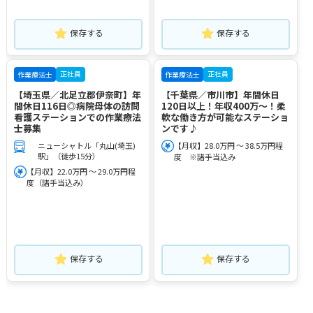
保存する
保存する
正社員
正社員
作業療法士
作業療法士
【埼玉県／北足立郡伊奈町】年
【千葉県／市川市】年間休日
間休日116日◎病院母体の訪問
120日以上！年収400万～！柔
看護ステーションでの作業療法
軟な働き方が可能なステーショ
士募集
ンです♪
ニューシャトル「丸山(埼玉)
【月収】28.0万円 ～ 38.5万円程
駅」（徒歩15分）
度 ※諸手当込み
【月収】22.0万円 ～ 29.0万円程
度（諸手当込み）
保存する
保存する