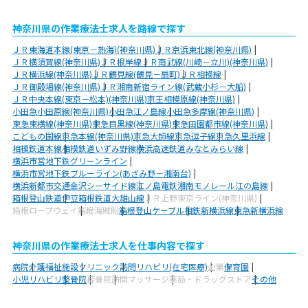
神奈川県の作業療法士求人を路線で探す
ＪＲ東海道本線(東京－熱海)(神奈川県)
ＪＲ京浜東北線(神奈川県)
ＪＲ横須賀線(神奈川県)
ＪＲ根岸線
ＪＲ南武線(川崎－立川)(神奈川県)
ＪＲ横浜線(神奈川県)
ＪＲ鶴見線(鶴見－扇町)
ＪＲ相模線
ＪＲ御殿場線(神奈川県)
ＪＲ湘南新宿ライン線(武蔵小杉－大船)
ＪＲ中央本線(東京－松本)(神奈川県)
京王相模原線(神奈川県)
小田急小田原線(神奈川県)
小田急江ノ島線
小田急多摩線(神奈川県)
東急東横線(神奈川県)
東急目黒線(神奈川県)
東急田園都市線(神奈川県)
こどもの国線
京急本線(神奈川県)
京急大師線
京急逗子線
京急久里浜線
相模鉄道本線
相模鉄道いずみ野線
横浜高速鉄道みなとみらい線
横浜市営地下鉄グリーンライン
横浜市営地下鉄ブルーライン(あざみ野－湘南台)
横浜新都市交通金沢シーサイド線
江ノ島電鉄
湘南モノレール江の島線
箱根登山鉄道
伊豆箱根鉄道大雄山線
ＪＲ上野東京ライン(神奈川県)
箱根ロープウェイ
箱根海賊船
箱根登山ケーブル
相鉄新横浜線
東急新横浜線
神奈川県の作業療法士求人を仕事内容で探す
病院
介護福祉施設
クリニック
訪問リハビリ(在宅医療)
企業
保育園
小児リハビリ
整骨院
接骨院
訪問マッサージ
薬局・ドラッグストア
その他