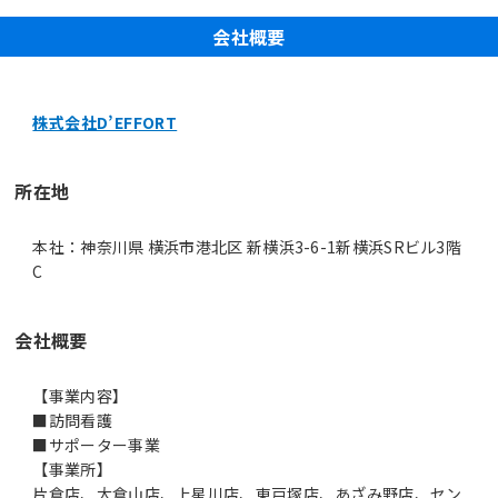
会社概要
株式会社D’EFFORT
所在地
本社：神奈川県 横浜市港北区 新横浜3-6-1新横浜SRビル3階
C
会社概要
【事業内容】
■訪問看護
■サポーター事業
【事業所】
片倉店、大倉山店、上星川店、東戸塚店、あざみ野店、セン