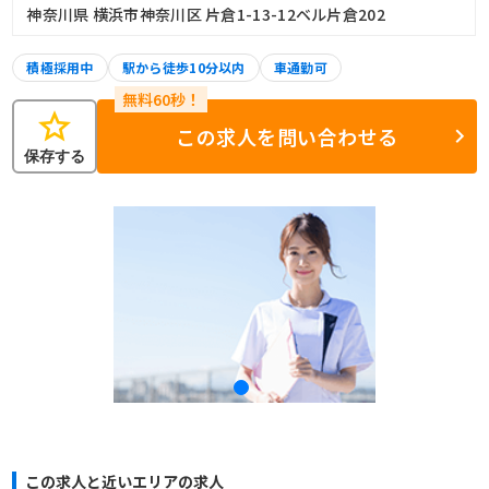
神奈川県 横浜市神奈川区 片倉1-13-12ベル片倉202
積極採用中
駅から徒歩10分以内
車通勤可
star
この求人を問い合わせる
保存する
この求人と近いエリアの求人