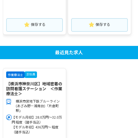
保存する
保存する
最近見た求人
正社員
作業療法士
【横浜市神奈川区】地域密着の
訪問看護ステーション ＜作業
療法士＞
横浜市営地下鉄ブルーライン
(あざみ野－湘南台)「片倉町
駅」
【モデル月収】28.0万円～32.0万
円 程度（諸手当込）
【モデル年収】436万円～ 程度
（諸手当込）