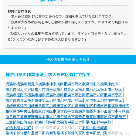
お問い合わせ例
「求人番号595417に興味があるので、詳細を教えていただけますか？」
「残業が少なめの病院をJR○○線の沿線で探していますが、おすすめの病院はあ
りますか？」
「訪問リハビリの募集を都内で探しています。マイナビコメディカルに載ってい
る○○○○○以外におすすめの求人はありますか？」
他の作業療法士求人を探す
神奈川県の作業療法士求人を市区町村で探す
横浜市
横浜市鶴見区
横浜市神奈川区
横浜市西区
横浜市中区
横浜市南区
横浜市保土ケ谷区
横浜市磯子区
横浜市金沢区
横浜市港北区
横浜市戸塚区
横浜市港南区
横浜市旭区
横浜市緑区
横浜市瀬谷区
横浜市栄区
横浜市泉区
横浜市青葉区
横浜市都筑区
川崎市
川崎市川崎区
川崎市幸区
川崎市中原区
川崎市高津区
川崎市多摩区
川崎市宮前区
川崎市麻生区
相模原市
相模原市緑区
相模原市中央区
相模原市南区
横須賀市
平塚市
鎌倉市
藤沢市
小田原市
茅ヶ崎市
逗子市
三浦市
秦野市
厚木市
大和市
伊勢原市
海老名市
座間市
南足柄市
綾瀬市
三浦郡葉山町
高座郡寒川町
中郡大磯町
中郡二宮町
足柄上郡中井町
足柄上郡大井町
足柄上郡松田町
足柄上郡山北町
足柄上郡開成町
足柄下郡箱根町
足柄下郡真鶴町
足柄下郡湯河原町
愛甲郡愛川町
愛甲郡清川村