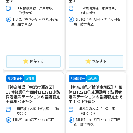
士＞
士＞
ＪＲ横須賀線「東戸塚駅」
ＪＲ横須賀線「東戸塚駅」
（徒歩9分）
（徒歩9分）
【月収】28.0万円 ～ 32.0万円程
【月収】28.0万円 ～ 32.0万円程
度（諸手当込）
度（諸手当込）
保存する
保存する
正社員
正社員
言語聴覚士
言語聴覚士
【神奈川県／横浜市瀬谷区】
【神奈川県／横浜市旭区】年間
18時終業◎年間休日122日♪訪
休日122日◎車通勤可！訪問看
問看護ステーションの言語聴覚
護ステーションの言語聴覚士で
士募集＜正社＞
す！＜正社員＞
相模鉄道本線「瀬谷駅」（徒
相模鉄道本線「二俣川駅」
歩3分）
（徒歩4分）
【月収】28.0万円 ～ 32.0万円
【月収】28.0万円 ～ 32.0万円程
度（諸手当込）