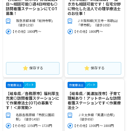
日～相談可能◎週4日時短も◎
き方も相談可能です！在宅分野
訪問看護ステーションにてOT
に特化した法人での理学療法士
募集！
のお仕事！
阪急京都本線「総持寺駅」
ＪＲ阪和線(天王寺－和歌山)
（徒歩12分）
「堺市駅」（徒歩10分）
【その他】1800円 ～
【その他】1800円 ～
保存する
保存する
パート
パート
作業療法士
作業療法士
【岐阜県／各務原市】福利厚生
【岐阜県／美濃加茂市】子育て
充実◎訪問看護ステーションに
理解あり！アットホームな訪問
て作業療法士(OT)の募集で
看護ステーションです＜作業療
す！＜非常勤＞
法士＞
名鉄各務原線「市民公園前
ＪＲ太多線「美濃川合駅」
駅」（徒歩14分）
（徒歩8分）
【その他】1350円 ～ 1720円
【その他】1300円 ～ 1800円