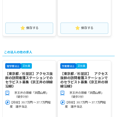
保存する
保存する
この法人の他の求人
正社員
正社員
理学療法士
作業療法士
【東京都／杉並区】アクセス抜
【東京都／杉並区】 アクセス
群の訪問看護ステーションでの
抜群の訪問看護ステーションで
セラピスト募集《京王井の頭線
のセラピスト募集《京王井の頭
沿線》
線沿線》
京王井の頭線「浜田山駅」
京王井の頭線「浜田山駅」
（徒歩3分）
（徒歩3分）
【月収】30.7万円 ～ 37.7万円程
【月収】30.7万円 ～ 37.7万円程
度 諸手当込
度 諸手当込