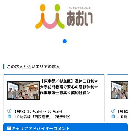
この求人と近いエリアの求人
【東京都／杉並区】週休三日制★
大手訪問看護で安心の研修体制☆
作業療法士募集＜契約社員＞
【月収】30.4万円 ～ 30.4万円
ＪＲ総武線「西荻窪駅」（徒歩5分）
ＪＲ総武
キャリアアドバイザーコメント