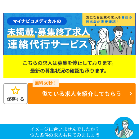
こちらの求人は募集を停止しております。
最新の募集状況の確認も承ります。
star
似ている求人を紹介してもらう
保存する
イメージに合いませんでしたか？
似た条件の求人も見てみましょう