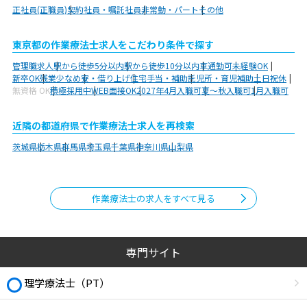
正社員(正職員)
契約社員・嘱託社員
非常勤・パート
その他
東京都の作業療法士求人をこだわり条件で探す
管理職求人
駅から徒歩5分以内
駅から徒歩10分以内
車通勤可
未経験OK
新卒OK
残業少なめ
寮・借り上げ
住宅手当・補助
託児所・育児補助
土日祝休
無資格 OK
積極採用中
WEB面接OK
2027年4月入職可
夏～秋入職可
1月入職可
近隣の都道府県で作業療法士求人を再検索
茨城県
栃木県
群馬県
埼玉県
千葉県
神奈川県
山梨県
作業療法士の求人をすべて見る
専門サイト
理学療法士（PT）