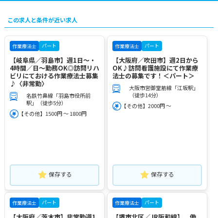
この求人と条件が近い求人
パート
パート
作業療法士
作業療法士
【岐阜県／羽島市】週1日～・
【大阪府／吹田市】週2日から
4時間／日～勤務OK◎訪問リハ
OK♪訪問看護施設にて作業療
ビリにておける作業療法士募集
法士の募集です！＜パート＞
♪〈非常勤〉
大阪市営御堂筋線「江坂駅」
（徒歩14分）
名鉄竹鼻線「羽島市役所前
駅」（徒歩5分）
【その他】2000円 ～
【その他】1500円 ～ 1800円
保存する
保存する
パート
パート
作業療法士
作業療法士
【大阪府／茨木市】非常勤週1
【堺市北区／JR阪和線】 働