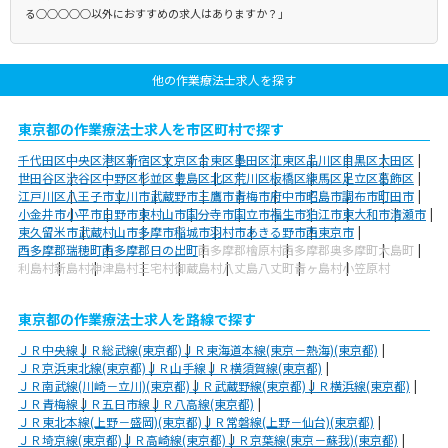
る○○○○○以外におすすめの求人はありますか？」
他の作業療法士求人を探す
東京都の作業療法士求人を市区町村で探す
千代田区
中央区
港区
新宿区
文京区
台東区
墨田区
江東区
品川区
目黒区
大田区
世田谷区
渋谷区
中野区
杉並区
豊島区
北区
荒川区
板橋区
練馬区
足立区
葛飾区
江戸川区
八王子市
立川市
武蔵野市
三鷹市
青梅市
府中市
昭島市
調布市
町田市
小金井市
小平市
日野市
東村山市
国分寺市
国立市
福生市
狛江市
東大和市
清瀬市
東久留米市
武蔵村山市
多摩市
稲城市
羽村市
あきる野市
西東京市
西多摩郡瑞穂町
西多摩郡日の出町
西多摩郡檜原村
西多摩郡奥多摩町
大島町
利島村
新島村
神津島村
三宅村
御蔵島村
八丈島八丈町
青ヶ島村
小笠原村
東京都の作業療法士求人を路線で探す
ＪＲ中央線
ＪＲ総武線(東京都)
ＪＲ東海道本線(東京－熱海)(東京都)
ＪＲ京浜東北線(東京都)
ＪＲ山手線
ＪＲ横須賀線(東京都)
ＪＲ南武線(川崎－立川)(東京都)
ＪＲ武蔵野線(東京都)
ＪＲ横浜線(東京都)
ＪＲ青梅線
ＪＲ五日市線
ＪＲ八高線(東京都)
ＪＲ東北本線(上野－盛岡)(東京都)
ＪＲ常磐線(上野－仙台)(東京都)
ＪＲ埼京線(東京都)
ＪＲ高崎線(東京都)
ＪＲ京葉線(東京－蘇我)(東京都)