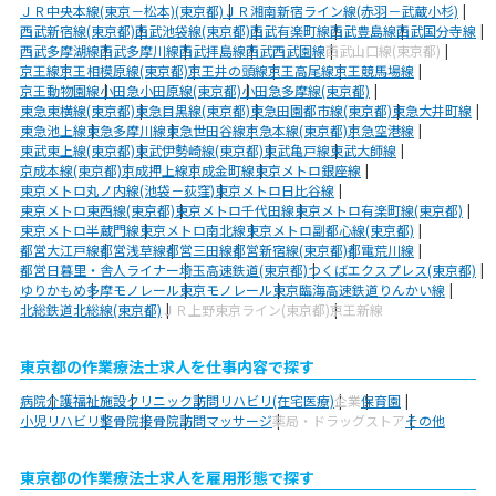
ＪＲ中央本線(東京－松本)(東京都)
ＪＲ湘南新宿ライン線(赤羽－武蔵小杉)
西武新宿線(東京都)
西武池袋線(東京都)
西武有楽町線
西武豊島線
西武国分寺線
西武多摩湖線
西武多摩川線
西武拝島線
西武西武園線
西武山口線(東京都)
京王線
京王相模原線(東京都)
京王井の頭線
京王高尾線
京王競馬場線
京王動物園線
小田急小田原線(東京都)
小田急多摩線(東京都)
東急東横線(東京都)
東急目黒線(東京都)
東急田園都市線(東京都)
東急大井町線
東急池上線
東急多摩川線
東急世田谷線
京急本線(東京都)
京急空港線
東武東上線(東京都)
東武伊勢崎線(東京都)
東武亀戸線
東武大師線
京成本線(東京都)
京成押上線
京成金町線
東京メトロ銀座線
東京メトロ丸ノ内線(池袋－荻窪)
東京メトロ日比谷線
東京メトロ東西線(東京都)
東京メトロ千代田線
東京メトロ有楽町線(東京都)
東京メトロ半蔵門線
東京メトロ南北線
東京メトロ副都心線(東京都)
都営大江戸線
都営浅草線
都営三田線
都営新宿線(東京都)
都電荒川線
都営日暮里・舎人ライナー
埼玉高速鉄道(東京都)
つくばエクスプレス(東京都)
ゆりかもめ
多摩モノレール
東京モノレール
東京臨海高速鉄道りんかい線
北総鉄道北総線(東京都)
ＪＲ上野東京ライン(東京都)
京王新線
東京都の作業療法士求人を仕事内容で探す
病院
介護福祉施設
クリニック
訪問リハビリ(在宅医療)
企業
保育園
小児リハビリ
整骨院
接骨院
訪問マッサージ
薬局・ドラッグストア
その他
東京都の作業療法士求人を雇用形態で探す