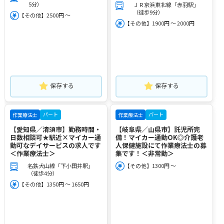
5分）
ＪＲ京浜東北線「赤羽駅」
（徒歩9分）
【その他】2500円 ～
【その他】1900円 ～ 2000円
保存する
保存する
パート
パート
作業療法士
作業療法士
【愛知県／清須市】勤務時間・
【岐阜県／山県市】託児所完
日数相談可★駅近×マイカー通
備！マイカー通勤OK◎介護老
勤可なデイサービスの求人です
人保健施設にて作業療法士の募
＜作業療法士＞
集です！＜非常勤＞
名鉄犬山線「下小田井駅」
【その他】1300円 ～
（徒歩4分）
【その他】1350円 ～ 1650円