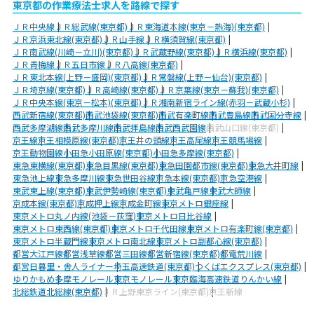
東京都の作業療法士求人を路線で探す
ＪＲ中央線
ＪＲ総武線(東京都)
ＪＲ東海道本線(東京－熱海)(東京都)
ＪＲ京浜東北線(東京都)
ＪＲ山手線
ＪＲ横須賀線(東京都)
ＪＲ南武線(川崎－立川)(東京都)
ＪＲ武蔵野線(東京都)
ＪＲ横浜線(東京都)
ＪＲ青梅線
ＪＲ五日市線
ＪＲ八高線(東京都)
ＪＲ東北本線(上野－盛岡)(東京都)
ＪＲ常磐線(上野－仙台)(東京都)
ＪＲ埼京線(東京都)
ＪＲ高崎線(東京都)
ＪＲ京葉線(東京－蘇我)(東京都)
ＪＲ中央本線(東京－松本)(東京都)
ＪＲ湘南新宿ライン線(赤羽－武蔵小杉)
西武新宿線(東京都)
西武池袋線(東京都)
西武有楽町線
西武豊島線
西武国分寺線
西武多摩湖線
西武多摩川線
西武拝島線
西武西武園線
西武山口線(東京都)
京王線
京王相模原線(東京都)
京王井の頭線
京王高尾線
京王競馬場線
京王動物園線
小田急小田原線(東京都)
小田急多摩線(東京都)
東急東横線(東京都)
東急目黒線(東京都)
東急田園都市線(東京都)
東急大井町線
東急池上線
東急多摩川線
東急世田谷線
京急本線(東京都)
京急空港線
東武東上線(東京都)
東武伊勢崎線(東京都)
東武亀戸線
東武大師線
京成本線(東京都)
京成押上線
京成金町線
東京メトロ銀座線
東京メトロ丸ノ内線(池袋－荻窪)
東京メトロ日比谷線
東京メトロ東西線(東京都)
東京メトロ千代田線
東京メトロ有楽町線(東京都)
東京メトロ半蔵門線
東京メトロ南北線
東京メトロ副都心線(東京都)
都営大江戸線
都営浅草線
都営三田線
都営新宿線(東京都)
都電荒川線
都営日暮里・舎人ライナー
埼玉高速鉄道(東京都)
つくばエクスプレス(東京都)
ゆりかもめ
多摩モノレール
東京モノレール
東京臨海高速鉄道りんかい線
北総鉄道北総線(東京都)
ＪＲ上野東京ライン(東京都)
京王新線