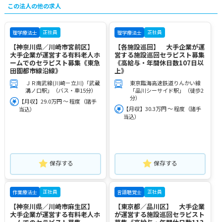
この法人の他の求人
正社員
正社員
理学療法士
理学療法士
【神奈川県／川崎市宮前区】
【各施設巡回】 大手企業が運
大手企業が運営する有料老人ホ
営する施設巡回セラピスト募集
ームでのセラピスト募集《東急
《高給与・年間休日数107日以
田園都市線沿線》
上》
ＪＲ南武線(川崎－立川)「武蔵
東京臨海高速鉄道りんかい線
溝ノ口駅」（バス・車15分）
「品川シーサイド駅」（徒歩2
分）
【月収】29.0万円 ～ 程度（諸手
【月収】30.3万円 ～ 程度（諸手
当込）
当込）
保存する
保存する
正社員
正社員
作業療法士
言語聴覚士
【神奈川県／川崎市麻生区】
【東京都／品川区】 大手企業
大手企業が運営する有料老人ホ
が運営する施設巡回セラピスト