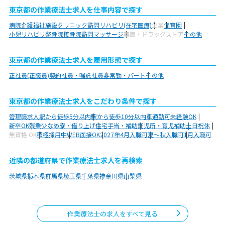
東京都の作業療法士求人を仕事内容で探す
病院
介護福祉施設
クリニック
訪問リハビリ(在宅医療)
企業
保育園
小児リハビリ
整骨院
接骨院
訪問マッサージ
薬局・ドラッグストア
その他
東京都の作業療法士求人を雇用形態で探す
正社員(正職員)
契約社員・嘱託社員
非常勤・パート
その他
東京都の作業療法士求人をこだわり条件で探す
管理職求人
駅から徒歩5分以内
駅から徒歩10分以内
車通勤可
未経験OK
新卒OK
残業少なめ
寮・借り上げ
住宅手当・補助
託児所・育児補助
土日祝休
無資格 OK
積極採用中
WEB面接OK
2027年4月入職可
夏～秋入職可
1月入職可
近隣の都道府県で作業療法士求人を再検索
茨城県
栃木県
群馬県
埼玉県
千葉県
神奈川県
山梨県
作業療法士の求人をすべて見る