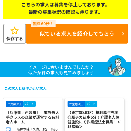
こちらの求人は募集を停止しております。
最新の募集状況の確認も承ります。
star
似ている求人を紹介してもらう
保存する
イメージに合いませんでしたか？
似た条件の求人も見てみましょう
この求人と条件が近い求人
パート
パート
作業療法士
作業療法士
【兵庫県／西宮市】 業界最大
【東京都/北区】福利厚生充実
手クラスの企業が運営する有料
◎駅チカ徒歩6分！介護老人保
老人ホーム
健施設にて作業療法士募集！＜
非常勤＞
阪神本線「久寿川駅」（徒歩