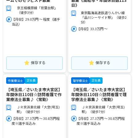
ームでのセラピスト募集
募集《高給与・年間休日数113
日》
京王相模原線「若葉台駅」
（徒歩3分）
東京臨海高速鉄道りんかい線
「品川シーサイド駅」（徒歩2
【月収】29.0万円 ～ 程度（諸手
分）
当込）
【月収】33.3万円 ～
保存する
保存する
正社員
正社員
作業療法士
理学療法士
【埼玉県／さいたま市大宮区】
【埼玉県／さいたま市大宮区】
年間休日110日☆訪問看護で作
年間休日110日☆訪問看護で理
業療法士募集♪〈常勤〉
学療法士募集♪〈常勤〉
ＪＲ京浜東北線「大宮(埼玉)
ＪＲ京浜東北線「大宮(埼玉)
駅」（徒歩7分）
駅」（徒歩7分）
【月収】27.3万円 ～ 30.8万円程
【月収】27.3万円 ～ 30.8万円程
度※諸手当込み
度※諸手当込み