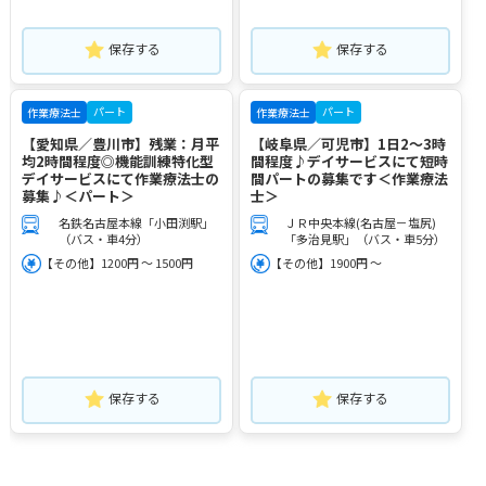
保存する
保存する
パート
パート
作業療法士
作業療法士
【愛知県／豊川市】残業：月平
【岐阜県／可児市】1日2～3時
均2時間程度◎機能訓練特化型
間程度♪デイサービスにて短時
デイサービスにて作業療法士の
間パートの募集です＜作業療法
募集♪＜パート＞
士＞
名鉄名古屋本線「小田渕駅」
ＪＲ中央本線(名古屋－塩尻)
（バス・車4分）
「多治見駅」（バス・車5分）
【その他】1200円 ～ 1500円
【その他】1900円 ～
保存する
保存する