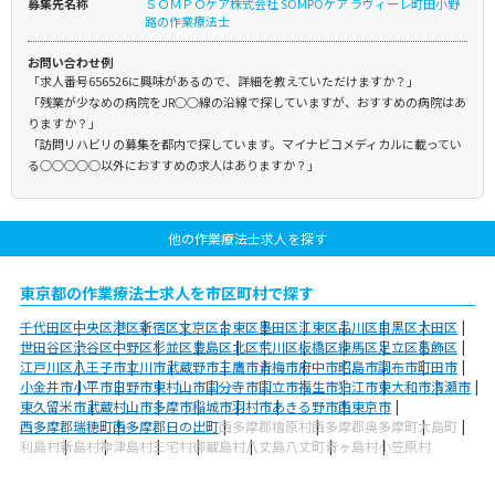
募集先名称
ＳＯＭＰＯケア株式会社 SOMPOケア ラヴィーレ町田小野
路の作業療法士
お問い合わせ例
「求人番号656526に興味があるので、詳細を教えていただけますか？」
「残業が少なめの病院をJR○○線の沿線で探していますが、おすすめの病院はあ
りますか？」
「訪問リハビリの募集を都内で探しています。マイナビコメディカルに載ってい
る○○○○○以外におすすめの求人はありますか？」
他の作業療法士求人を探す
東京都の作業療法士求人を市区町村で探す
千代田区
中央区
港区
新宿区
文京区
台東区
墨田区
江東区
品川区
目黒区
大田区
世田谷区
渋谷区
中野区
杉並区
豊島区
北区
荒川区
板橋区
練馬区
足立区
葛飾区
江戸川区
八王子市
立川市
武蔵野市
三鷹市
青梅市
府中市
昭島市
調布市
町田市
小金井市
小平市
日野市
東村山市
国分寺市
国立市
福生市
狛江市
東大和市
清瀬市
東久留米市
武蔵村山市
多摩市
稲城市
羽村市
あきる野市
西東京市
西多摩郡瑞穂町
西多摩郡日の出町
西多摩郡檜原村
西多摩郡奥多摩町
大島町
利島村
新島村
神津島村
三宅村
御蔵島村
八丈島八丈町
青ヶ島村
小笠原村