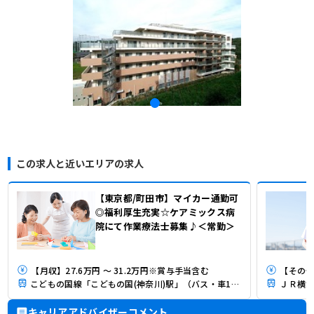
この求人と近いエリアの求人
【東京都/町田市】マイカー通勤可
◎福利厚生充実☆ケアミックス病
院にて作業療法士募集♪＜常勤＞
【月収】27.6万円 ～ 31.2万円※賞与手当含む
【その他
こどもの国線「こどもの国(神奈川)駅」（バス・車12分）
ＪＲ横浜
キャリアアドバイザーコメント