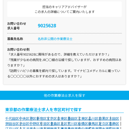
担当のキャリアアドバイザーが
この求人の詳細についてご案内いたします
お問い合わせ
9025628
求人番号
募集先名称
名称非公開の作業療法士
お問い合わせ例
「求人番号9025628に興味があるので、詳細を教えていただけますか？」
「残業が少なめの病院をJR○○線の沿線で探していますが、おすすめの病院はあ
りますか？」
「訪問リハビリの募集を都内で探しています。マイナビコメディカルに載ってい
る○○○○○以外におすすめの求人はありますか？」
他の作業療法士求人を探す
東京都の作業療法士求人を市区町村で探す
千代田区
中央区
港区
新宿区
文京区
台東区
墨田区
江東区
品川区
目黒区
大田区
世田谷区
渋谷区
中野区
杉並区
豊島区
北区
荒川区
板橋区
練馬区
足立区
葛飾区
江戸川区
八王子市
立川市
武蔵野市
三鷹市
青梅市
府中市
昭島市
調布市
町田市