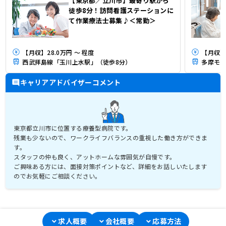
【東京都／立川市】最寄り駅から
徒歩8分！訪問看護ステーションに
て作業療法士募集♪＜常勤＞
【月収】28.0万円 ～ 程度
【月収】
西武拝島線「玉川上水駅」（徒歩8分）
多摩モノ
キャリアアドバイザーコメント
東京都立川市に位置する療養型病院です。
残業も少ないので、ワークライフバランスの重視した働き方ができま
す。
スタッフの仲も良く、アットホームな雰囲気が自慢です。
ご興味ある方には、面接対策ポイントなど、詳細をお話しいたします
のでお気軽にご相談ください。
求人概要
会社概要
応募方法