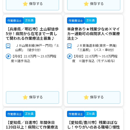
保存する
保存する
正社員
正社員
作業療法士
作業療法士
【兵庫県／明石市】土山駅徒歩
単身寮あり★残業少なめ×マイ
5分！病院から在宅まで一貫し
カー通勤可の病院求人＜作業療
て関われる作業療法士募集♪
法士＞
ＪＲ山陽本線(神戸－門司)「土
ＪＲ東海道本線(東京－熱海)
山駅」（徒歩5分）
「三島駅」（バス・車8分）
【月収】22.0万円 ～ 23.0万円程
【月収】22.0万円 ～ 35.0万円程
度※諸手当込
度 ※諸手当込（モデル給与）
保存する
保存する
正社員
正社員
作業療法士
作業療法士
【愛知県／日進市】年間休日
【愛知県/豊川市】残業ほぼな
120日以上！病院にて作業療法
し！やりがいのある職場◎慢性