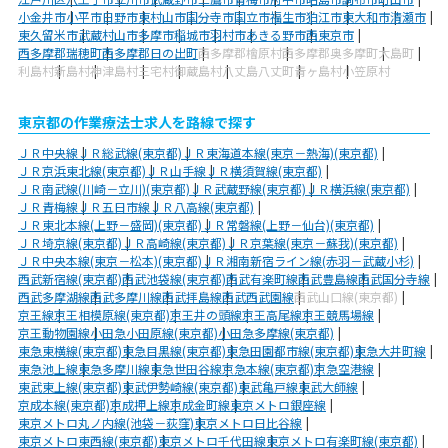
小金井市
小平市
日野市
東村山市
国分寺市
国立市
福生市
狛江市
東大和市
清瀬市
東久留米市
武蔵村山市
多摩市
稲城市
羽村市
あきる野市
西東京市
西多摩郡瑞穂町
西多摩郡日の出町
西多摩郡檜原村
西多摩郡奥多摩町
大島町
利島村
新島村
神津島村
三宅村
御蔵島村
八丈島八丈町
青ヶ島村
小笠原村
東京都の作業療法士求人を路線で探す
ＪＲ中央線
ＪＲ総武線(東京都)
ＪＲ東海道本線(東京－熱海)(東京都)
ＪＲ京浜東北線(東京都)
ＪＲ山手線
ＪＲ横須賀線(東京都)
ＪＲ南武線(川崎－立川)(東京都)
ＪＲ武蔵野線(東京都)
ＪＲ横浜線(東京都)
ＪＲ青梅線
ＪＲ五日市線
ＪＲ八高線(東京都)
ＪＲ東北本線(上野－盛岡)(東京都)
ＪＲ常磐線(上野－仙台)(東京都)
ＪＲ埼京線(東京都)
ＪＲ高崎線(東京都)
ＪＲ京葉線(東京－蘇我)(東京都)
ＪＲ中央本線(東京－松本)(東京都)
ＪＲ湘南新宿ライン線(赤羽－武蔵小杉)
西武新宿線(東京都)
西武池袋線(東京都)
西武有楽町線
西武豊島線
西武国分寺線
西武多摩湖線
西武多摩川線
西武拝島線
西武西武園線
西武山口線(東京都)
京王線
京王相模原線(東京都)
京王井の頭線
京王高尾線
京王競馬場線
京王動物園線
小田急小田原線(東京都)
小田急多摩線(東京都)
東急東横線(東京都)
東急目黒線(東京都)
東急田園都市線(東京都)
東急大井町線
東急池上線
東急多摩川線
東急世田谷線
京急本線(東京都)
京急空港線
東武東上線(東京都)
東武伊勢崎線(東京都)
東武亀戸線
東武大師線
京成本線(東京都)
京成押上線
京成金町線
東京メトロ銀座線
東京メトロ丸ノ内線(池袋－荻窪)
東京メトロ日比谷線
東京メトロ東西線(東京都)
東京メトロ千代田線
東京メトロ有楽町線(東京都)