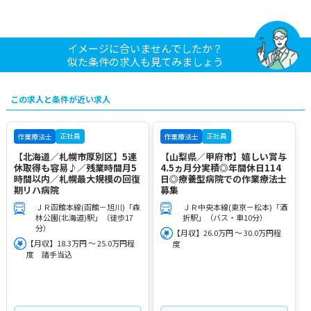
イメージに合いませんでしたか？
似た条件の求人も見てみましょう
この求人と条件が近い求人
正社員
正社員
作業療法士
作業療法士
【北海道／札幌市厚別区】5連
【山梨県／甲府市】嬉しい賞与
休取得も容易♪／残業時間月5
4.5ヵ月分実積◎年間休日114
時間以内／札幌最大規模の回復
日◎療養型病院での作業療法士
期リハ病院
募集
ＪＲ函館本線(函館－旭川)「森
ＪＲ中央本線(東京－松本)「酒
林公園(北海道)駅」（徒歩17
折駅」（バス・車10分）
分）
【月収】26.0万円 ～ 30.0万円程
【月収】18.3万円 ～ 25.0万円程
度
度 諸手当込