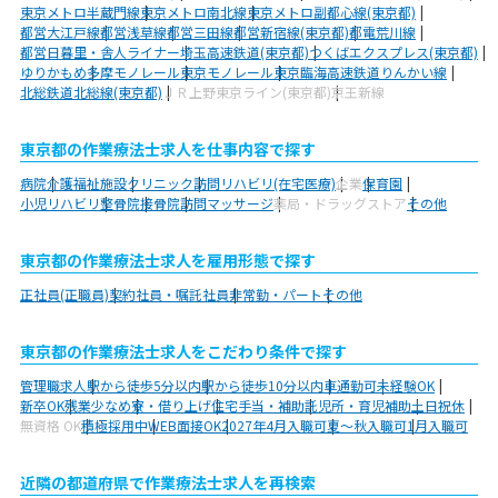
東京メトロ半蔵門線
東京メトロ南北線
東京メトロ副都心線(東京都)
都営大江戸線
都営浅草線
都営三田線
都営新宿線(東京都)
都電荒川線
都営日暮里・舎人ライナー
埼玉高速鉄道(東京都)
つくばエクスプレス(東京都)
ゆりかもめ
多摩モノレール
東京モノレール
東京臨海高速鉄道りんかい線
北総鉄道北総線(東京都)
ＪＲ上野東京ライン(東京都)
京王新線
東京都の作業療法士求人を仕事内容で探す
病院
介護福祉施設
クリニック
訪問リハビリ(在宅医療)
企業
保育園
小児リハビリ
整骨院
接骨院
訪問マッサージ
薬局・ドラッグストア
その他
東京都の作業療法士求人を雇用形態で探す
正社員(正職員)
契約社員・嘱託社員
非常勤・パート
その他
東京都の作業療法士求人をこだわり条件で探す
管理職求人
駅から徒歩5分以内
駅から徒歩10分以内
車通勤可
未経験OK
新卒OK
残業少なめ
寮・借り上げ
住宅手当・補助
託児所・育児補助
土日祝休
無資格 OK
積極採用中
WEB面接OK
2027年4月入職可
夏～秋入職可
1月入職可
近隣の都道府県で作業療法士求人を再検索