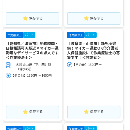
保存する
保存する
パート
パート
作業療法士
作業療法士
【愛知県／清須市】勤務時間・
【岐阜県／山県市】託児所完
日数相談可★駅近×マイカー通
備！マイカー通勤OK◎介護老
勤可なデイサービスの求人です
人保健施設にて作業療法士の募
＜作業療法士＞
集です！＜非常勤＞
名鉄犬山線「下小田井駅」
【その他】1300円 ～
（徒歩4分）
【その他】1350円 ～ 1650円
保存する
保存する
パート
パート
作業療法士
作業療法士