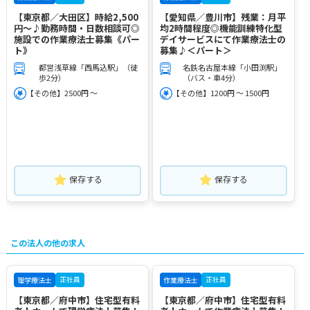
【東京都／大田区】時給2,500
【愛知県／豊川市】残業：月平
円～♪勤務時間・日数相談可◎
均2時間程度◎機能訓練特化型
施設での作業療法士募集《パー
デイサービスにて作業療法士の
ト》
募集♪＜パート＞
都営浅草線「西馬込駅」（徒
名鉄名古屋本線「小田渕駅」
歩2分）
（バス・車4分）
【その他】2500円 ～
【その他】1200円 ～ 1500円
保存する
保存する
この法人の他の求人
正社員
正社員
理学療法士
作業療法士
【東京都／府中市】住宅型有料
【東京都／府中市】住宅型有料