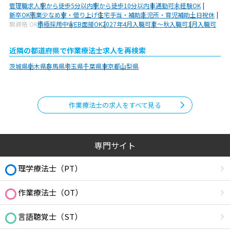
管理職求人
駅から徒歩5分以内
駅から徒歩10分以内
車通勤可
未経験OK
新卒OK
残業少なめ
寮・借り上げ
住宅手当・補助
託児所・育児補助
土日祝休
無資格 OK
積極採用中
WEB面接OK
2027年4月入職可
夏～秋入職可
1月入職可
近隣の都道府県で作業療法士求人を再検索
茨城県
栃木県
群馬県
埼玉県
千葉県
東京都
山梨県
作業療法士の求人をすべて見る
専門サイト
理学療法士（PT）
作業療法士（OT）
言語聴覚士（ST）