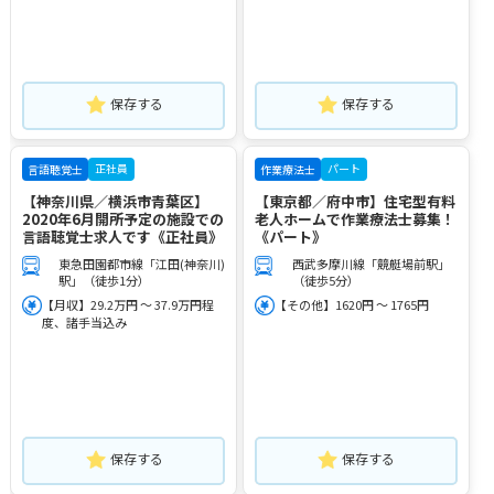
保存する
保存する
正社員
パート
言語聴覚士
作業療法士
【神奈川県／横浜市青葉区】
【東京都／府中市】住宅型有料
2020年6月開所予定の施設での
老人ホームで作業療法士募集！
言語聴覚士求人です《正社員》
《パート》
東急田園都市線「江田(神奈川)
西武多摩川線「競艇場前駅」
駅」（徒歩1分）
（徒歩5分）
【月収】29.2万円 ～ 37.9万円程
【その他】1620円 ～ 1765円
度、諸手当込み
保存する
保存する