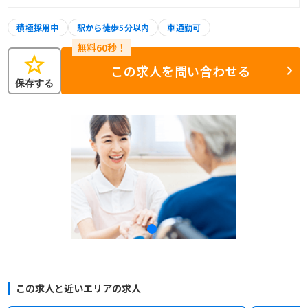
積極採用中
駅から徒歩5分以内
車通勤可
star
この求人を問い合わせる
保存する
この求人と近いエリアの求人