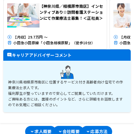
【神奈川県／相模原市南区】インセ
ンティブあり☆訪問看護ステーショ
ンにて作業療法士募集！＜正社員＞
【月収】29.7万円 ～
【月収】3
小田急小田原線「小田急相模原駅」（徒歩10分）
小田急小
キャリアアドバイザーコメント
神奈川県相模原市南区に位置するサービス付き高齢者向け住宅での作
業療法士求人です。
福利厚生が整っていますので安心してご就業していただけます。
ご興味ある方には、面接のポイントなど、さらに詳細をお話致します
のでお気軽にご相談ください。
求人概要
会社概要
応募方法