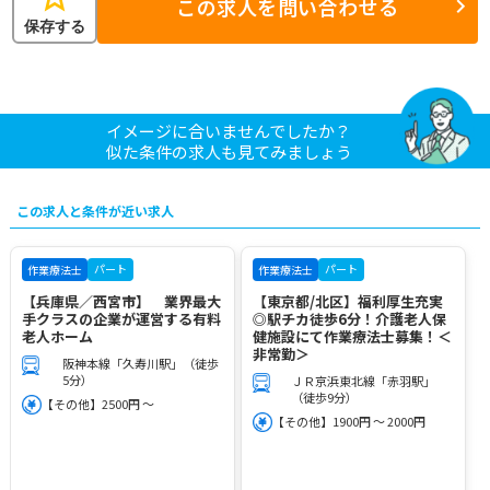
この求人を問い合わせる
保存する
イメージに合いませんでしたか？
似た条件の求人も見てみましょう
この求人と条件が近い求人
パート
パート
作業療法士
作業療法士
【兵庫県／西宮市】 業界最大
【東京都/北区】福利厚生充実
手クラスの企業が運営する有料
◎駅チカ徒歩6分！介護老人保
老人ホーム
健施設にて作業療法士募集！＜
非常勤＞
阪神本線「久寿川駅」（徒歩
5分）
ＪＲ京浜東北線「赤羽駅」
（徒歩9分）
【その他】2500円 ～
【その他】1900円 ～ 2000円