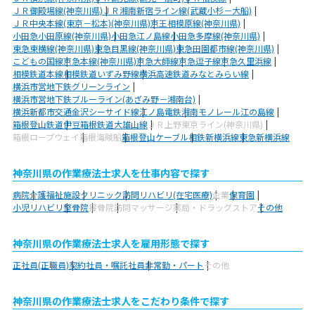
ＪＲ御殿場線(神奈川県)
ＪＲ湘南新宿ライン線(武蔵小杉－大船)
ＪＲ中央本線(東京－松本)(神奈川県)
京王相模原線(神奈川県)
小田急小田原線(神奈川県)
小田急江ノ島線
小田急多摩線(神奈川県)
東急東横線(神奈川県)
東急目黒線(神奈川県)
東急田園都市線(神奈川県)
こどもの国線
京急本線(神奈川県)
京急大師線
京急逗子線
京急久里浜線
相模鉄道本線
相模鉄道いずみ野線
横浜高速鉄道みなとみらい線
横浜市営地下鉄グリーンライン
横浜市営地下鉄ブルーライン(あざみ野－湘南台)
横浜新都市交通金沢シーサイド線
江ノ島電鉄
湘南モノレール江の島線
箱根登山鉄道
伊豆箱根鉄道大雄山線
ＪＲ上野東京ライン(神奈川県)
箱根ロープウェイ
箱根海賊船
箱根登山ケーブル
相鉄新横浜線
東急新横浜線
神奈川県の作業療法士求人を仕事内容で探す
病院
介護福祉施設
クリニック
訪問リハビリ(在宅医療)
企業
保育園
小児リハビリ
整骨院
接骨院
訪問マッサージ
薬局・ドラッグストア
その他
神奈川県の作業療法士求人を雇用形態で探す
正社員(正職員)
契約社員・嘱託社員
非常勤・パート
その他
神奈川県の作業療法士求人をこだわり条件で探す