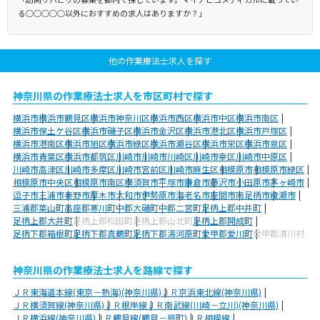
る○○○○○以外におすすめの求人はありますか？」
他の作業療法士求人を探す
神奈川県の作業療法士求人を市区町村で探す
横浜市
横浜市鶴見区
横浜市神奈川区
横浜市西区
横浜市中区
横浜市南区
横浜市保土ケ谷区
横浜市磯子区
横浜市金沢区
横浜市港北区
横浜市戸塚区
横浜市港南区
横浜市旭区
横浜市緑区
横浜市瀬谷区
横浜市栄区
横浜市泉区
横浜市青葉区
横浜市都筑区
川崎市
川崎市川崎区
川崎市幸区
川崎市中原区
川崎市高津区
川崎市多摩区
川崎市宮前区
川崎市麻生区
相模原市
相模原市緑区
相模原市中央区
相模原市南区
横須賀市
平塚市
鎌倉市
藤沢市
小田原市
茅ヶ崎市
逗子市
三浦市
秦野市
厚木市
大和市
伊勢原市
海老名市
座間市
南足柄市
綾瀬市
三浦郡葉山町
高座郡寒川町
中郡大磯町
中郡二宮町
足柄上郡中井町
足柄上郡大井町
足柄上郡松田町
足柄上郡山北町
足柄上郡開成町
足柄下郡箱根町
足柄下郡真鶴町
足柄下郡湯河原町
愛甲郡愛川町
愛甲郡清川村
神奈川県の作業療法士求人を路線で探す
ＪＲ東海道本線(東京－熱海)(神奈川県)
ＪＲ京浜東北線(神奈川県)
ＪＲ横須賀線(神奈川県)
ＪＲ根岸線
ＪＲ南武線(川崎－立川)(神奈川県)
ＪＲ横浜線(神奈川県)
ＪＲ鶴見線(鶴見－扇町)
ＪＲ相模線