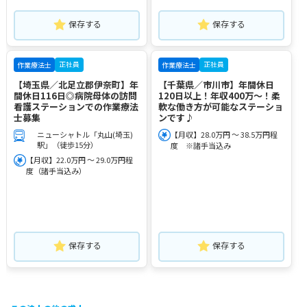
保存する
保存する
正社員
正社員
作業療法士
作業療法士
【埼玉県／北足立郡伊奈町】年
【千葉県／市川市】年間休日
間休日116日◎病院母体の訪問
120日以上！年収400万～！柔
看護ステーションでの作業療法
軟な働き方が可能なステーショ
士募集
ンです♪
ニューシャトル「丸山(埼玉)
【月収】28.0万円 ～ 38.5万円程
駅」（徒歩15分）
度 ※諸手当込み
【月収】22.0万円 ～ 29.0万円程
度（諸手当込み）
保存する
保存する