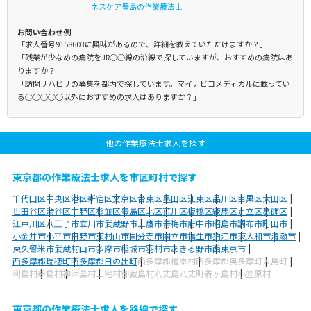
ネスケア豊島の作業療法士
お問い合わせ例
「求人番号9158603に興味があるので、詳細を教えていただけますか？」
「残業が少なめの病院をJR○○線の沿線で探していますが、おすすめの病院はあ
りますか？」
「訪問リハビリの募集を都内で探しています。マイナビコメディカルに載ってい
る○○○○○以外におすすめの求人はありますか？」
他の作業療法士求人を探す
東京都の作業療法士求人を市区町村で探す
千代田区
中央区
港区
新宿区
文京区
台東区
墨田区
江東区
品川区
目黒区
大田区
世田谷区
渋谷区
中野区
杉並区
豊島区
北区
荒川区
板橋区
練馬区
足立区
葛飾区
江戸川区
八王子市
立川市
武蔵野市
三鷹市
青梅市
府中市
昭島市
調布市
町田市
小金井市
小平市
日野市
東村山市
国分寺市
国立市
福生市
狛江市
東大和市
清瀬市
東久留米市
武蔵村山市
多摩市
稲城市
羽村市
あきる野市
西東京市
西多摩郡瑞穂町
西多摩郡日の出町
西多摩郡檜原村
西多摩郡奥多摩町
大島町
利島村
新島村
神津島村
三宅村
御蔵島村
八丈島八丈町
青ヶ島村
小笠原村
東京都の作業療法士求人を路線で探す