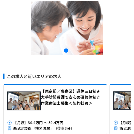
この求人と近いエリアの求人
【東京都／豊島区】週休三日制★
大手訪問看護で安心の研修体制☆
作業療法士募集＜契約社員＞
【月収】30.4万円 ～ 30.4万円
西武池袋線「椎名町駅」（徒歩3分）
西武池袋