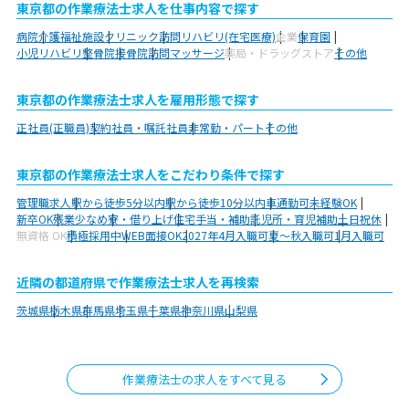
東京都の作業療法士求人を仕事内容で探す
病院
介護福祉施設
クリニック
訪問リハビリ(在宅医療)
企業
保育園
小児リハビリ
整骨院
接骨院
訪問マッサージ
薬局・ドラッグストア
その他
東京都の作業療法士求人を雇用形態で探す
正社員(正職員)
契約社員・嘱託社員
非常勤・パート
その他
東京都の作業療法士求人をこだわり条件で探す
管理職求人
駅から徒歩5分以内
駅から徒歩10分以内
車通勤可
未経験OK
新卒OK
残業少なめ
寮・借り上げ
住宅手当・補助
託児所・育児補助
土日祝休
無資格 OK
積極採用中
WEB面接OK
2027年4月入職可
夏～秋入職可
1月入職可
近隣の都道府県で作業療法士求人を再検索
茨城県
栃木県
群馬県
埼玉県
千葉県
神奈川県
山梨県
作業療法士の求人をすべて見る