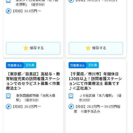
赤塚駅」（徒歩9分）
【月収】32.0万円 ～
保存する
保存する
正社員
正社員
作業療法士
作業療法士
【東京都／目黒区】高給与・教
【千葉県／市川市】年間休日
育制度充実の訪問看護ステーシ
120日以上！訪問看護ステーシ
ョンでのセラピスト募集＜作業
ョンにて作業療法士 募集です
療法士＞
♪＜正社員＞
東急田園都市線「池尻大橋
ＪＲ総武線「本八幡駅」（徒
駅」（徒歩5分）
歩10分）
【月収】26.0万円 ～
【月収】28.0万円 ～ 39.0万円程
度 ※諸手当込み