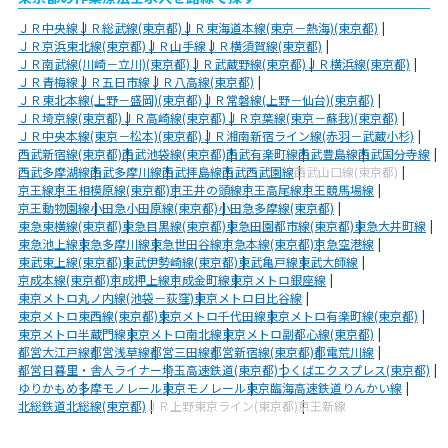
ＪＲ中央線
ＪＲ総武線(東京都)
ＪＲ東海道本線(東京－熱海)(東京都)
ＪＲ京浜東北線(東京都)
ＪＲ山手線
ＪＲ横須賀線(東京都)
ＪＲ南武線(川崎－立川)(東京都)
ＪＲ武蔵野線(東京都)
ＪＲ横浜線(東京都)
ＪＲ青梅線
ＪＲ五日市線
ＪＲ八高線(東京都)
ＪＲ東北本線(上野－盛岡)(東京都)
ＪＲ常磐線(上野－仙台)(東京都)
ＪＲ埼京線(東京都)
ＪＲ高崎線(東京都)
ＪＲ京葉線(東京－蘇我)(東京都)
ＪＲ中央本線(東京－松本)(東京都)
ＪＲ湘南新宿ライン線(赤羽－武蔵小杉)
西武新宿線(東京都)
西武池袋線(東京都)
西武有楽町線
西武豊島線
西武国分寺線
西武多摩湖線
西武多摩川線
西武拝島線
西武西武園線
西武山口線(東京都)
京王線
京王相模原線(東京都)
京王井の頭線
京王高尾線
京王競馬場線
京王動物園線
小田急小田原線(東京都)
小田急多摩線(東京都)
東急東横線(東京都)
東急目黒線(東京都)
東急田園都市線(東京都)
東急大井町線
東急池上線
東急多摩川線
東急世田谷線
京急本線(東京都)
京急空港線
東武東上線(東京都)
東武伊勢崎線(東京都)
東武亀戸線
東武大師線
京成本線(東京都)
京成押上線
京成金町線
東京メトロ銀座線
東京メトロ丸ノ内線(池袋－荻窪)
東京メトロ日比谷線
東京メトロ東西線(東京都)
東京メトロ千代田線
東京メトロ有楽町線(東京都)
東京メトロ半蔵門線
東京メトロ南北線
東京メトロ副都心線(東京都)
都営大江戸線
都営浅草線
都営三田線
都営新宿線(東京都)
都電荒川線
都営日暮里・舎人ライナー
埼玉高速鉄道(東京都)
つくばエクスプレス(東京都)
ゆりかもめ
多摩モノレール
東京モノレール
東京臨海高速鉄道りんかい線
北総鉄道北総線(東京都)
ＪＲ上野東京ライン(東京都)
京王新線