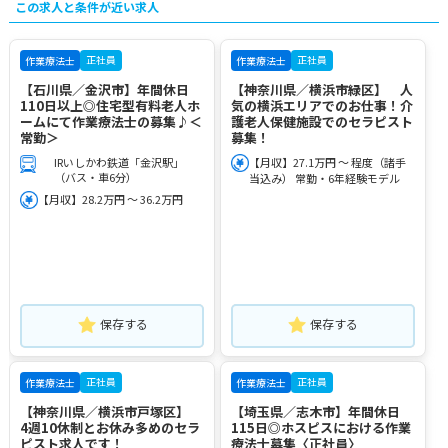
この求人と条件が近い求人
正社員
正社員
作業療法士
作業療法士
【石川県／金沢市】年間休日
【神奈川県／横浜市緑区】 人
110日以上◎住宅型有料老人ホ
気の横浜エリアでのお仕事！介
ームにて作業療法士の募集♪＜
護老人保健施設でのセラピスト
常勤＞
募集！
IRいしかわ鉄道「金沢駅」
【月収】27.1万円 ～ 程度（諸手
（バス・車6分）
当込み） 常勤・6年経験モデル
【月収】28.2万円 ～ 36.2万円
保存する
保存する
正社員
正社員
作業療法士
作業療法士
【神奈川県／横浜市戸塚区】
【埼玉県／志木市】年間休日
4週10休制とお休み多めのセラ
115日◎ホスピスにおける作業
ピスト求人です！
療法士募集〈正社員〉