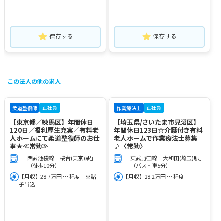
保存する
保存する
この法人の他の求人
正社員
正社員
柔道整復師
作業療法士
【東京都／練馬区】年間休日
【埼玉県/さいたま市見沼区】
120日／福利厚生充実／有料老
年間休日123日☆介護付き有料
人ホームにて柔道整復師のお仕
老人ホームで作業療法士募集
事★≪常勤≫
♪〈常勤〉
西武池袋線「桜台(東京)駅」
東武野田線「大和田(埼玉)駅」
（徒歩10分）
（バス・車5分）
【月収】28.7万円 ～ 程度 ※諸
【月収】28.2万円 ～ 程度
手当込