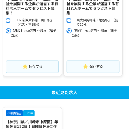
祉を展開する企業が運営する有
祉を展開する企業が運営する有
料老人ホームでセラピスト募
料老人ホームでセラピスト募
集！
集！
ＪＲ京浜東北線「川口駅」
東武伊勢崎線「越谷駅」（徒
（バス・車18分）
歩10分）
【月収】26.0万円 ～ 程度（諸手
【月収】26.0万円 ～ 程度（諸手
当込）
当込）
保存する
保存する
最近見た求人
正社員
作業療法士
【神奈川県／川崎市中原区】年
間休日122日！日曜日休み◎デ