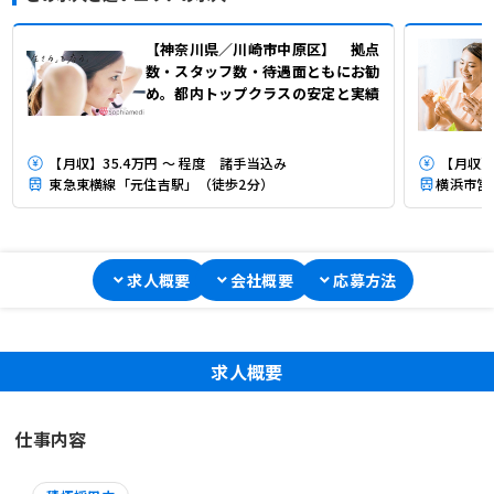
【神奈川県／川崎市中原区】 拠点
数・スタッフ数・待遇面ともにお勧
め。都内トップクラスの安定と実績
【月収】35.4万円 ～ 程度 諸手当込み
【月収】
東急東横線「元住吉駅」（徒歩2分）
求人概要
会社概要
応募方法
求人概要
仕事内容