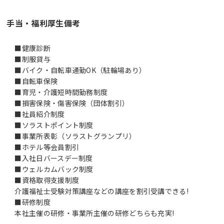
手当・福利厚生備考
■健康診断
■制服貸与
■バイク・自転車通勤OK（駐輪場あり）
■自転車保険
■育児・介護短時間勤務制度
■損害保険・傷害保険（団体割引）
■社員紹介制度
■ソラストポイント制度
■事業所表彰（ソラストグランプリ）
■ホテル等会員割引
■入社日バースデー制度
■ウェルカムバック制度
■資格取得支援制度
介護福祉士受験対策講座などの講座を割引受講できる!
■研修制度
本社主催の研修・事業所主催の研修どちらも充実!