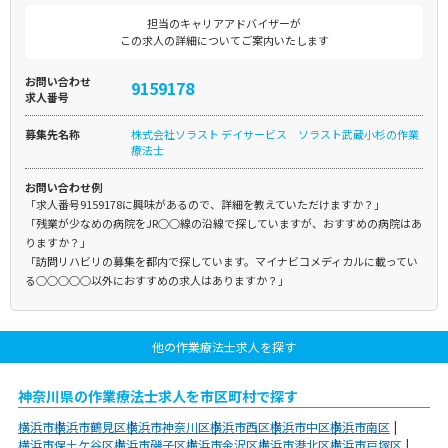
担当のキャリアアドバイザーが
この求人の詳細についてご案内いたします
お問い合わせ
9159178
求人番号
募集先名称
株式会社ソラスト デイサービス ソラスト武蔵小杉の作業
療法士
お問い合わせ例
「求人番号9159178に興味があるので、詳細を教えていただけますか？」
「残業が少なめの病院をJR○○線の沿線で探していますが、おすすめの病院はあ
りますか？」
「訪問リハビリの募集を都内で探しています。マイナビコメディカルに載ってい
る○○○○○以外におすすめの求人はありますか？」
他の作業療法士求人を探す
神奈川県の作業療法士求人を市区町村で探す
横浜市
横浜市鶴見区
横浜市神奈川区
横浜市西区
横浜市中区
横浜市南区
横浜市保土ケ谷区
横浜市磯子区
横浜市金沢区
横浜市港北区
横浜市戸塚区