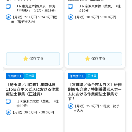
ＪＲ東海道本線(東京－熱海)
ＪＲ京浜東北線「蕨駅」（徒
「戸塚駅」（バス・車15分）
歩10分）
【月収】22.7万円 ～ 24.0万円程
【月収】30.0万円 ～ 38.0万円
度（諸手当込み）
保存する
保存する
正社員
正社員
作業療法士
作業療法士
【埼玉県／川口市】年間休日
【宮城県／仙台市太白区】研修
115日◎ホスピスにおける作業
制度も充実♪特別養護老人ホー
療法士募集〈正社員〉
ムにおける作業療法士募集で
す！
ＪＲ京浜東北線「蕨駅」（徒
歩10分）
【月収】25.0万円 ～ 程度 諸手
当込み
【月収】30.0万円 ～ 38.0万円