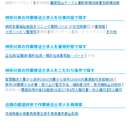
箱根ロープウェイ
箱根海賊船
箱根登山ケーブル
相鉄新横浜線
東急新横浜線
神奈川県の作業療法士求人を仕事内容で探す
病院
介護福祉施設
クリニック
訪問リハビリ(在宅医療)
企業
保育園
小児リハビリ
整骨院
接骨院
訪問マッサージ
薬局・ドラッグストア
その他
神奈川県の作業療法士求人を雇用形態で探す
正社員(正職員)
契約社員・嘱託社員
非常勤・パート
その他
神奈川県の作業療法士求人をこだわり条件で探す
管理職求人
駅から徒歩5分以内
駅から徒歩10分以内
車通勤可
未経験OK
新卒OK
残業少なめ
寮・借り上げ
住宅手当・補助
託児所・育児補助
土日祝休
無資格 OK
積極採用中
WEB面接OK
2027年4月入職可
夏～秋入職可
1月入職可
近隣の都道府県で作業療法士求人を再検索
茨城県
栃木県
群馬県
埼玉県
千葉県
東京都
山梨県