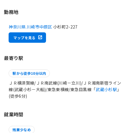
勤務地
神奈川県 川崎市中原区
小杉町2-227
マップを見る
最寄り駅
駅から徒歩10分以内
ＪＲ横須賀線/ＪＲ南武線(川崎－立川)/ＪＲ湘南新宿ライン
線(武蔵小杉－大船)/東急東横線/東急目黒線「
武蔵小杉駅
」
(徒歩6分)
就業時間
残業少なめ