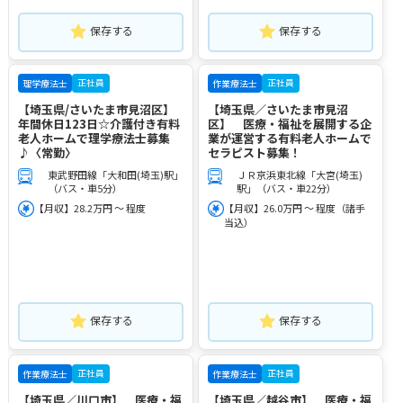
保存する
保存する
正社員
正社員
理学療法士
作業療法士
【埼玉県/さいたま市見沼区】
【埼玉県／さいたま市見沼
年間休日123日☆介護付き有料
区】 医療・福祉を展開する企
老人ホームで理学療法士募集
業が運営する有料老人ホームで
♪〈常勤〉
セラピスト募集！
東武野田線「大和田(埼玉)駅」
ＪＲ京浜東北線「大宮(埼玉)
（バス・車5分）
駅」（バス・車22分）
【月収】28.2万円 ～ 程度
【月収】26.0万円 ～ 程度（諸手
当込）
保存する
保存する
正社員
正社員
作業療法士
作業療法士
【埼玉県／川口市】 医療・福
【埼玉県／越谷市】 医療・福