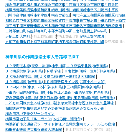
横浜市港南区
横浜市旭区
横浜市緑区
横浜市瀬谷区
横浜市栄区
横浜市泉区
横浜市青葉区
横浜市都筑区
川崎市
川崎市川崎区
川崎市幸区
川崎市中原区
川崎市高津区
川崎市多摩区
川崎市宮前区
川崎市麻生区
相模原市
相模原市緑区
相模原市中央区
相模原市南区
横須賀市
平塚市
鎌倉市
藤沢市
小田原市
茅ヶ崎市
逗子市
三浦市
秦野市
厚木市
大和市
伊勢原市
海老名市
座間市
南足柄市
綾瀬市
三浦郡葉山町
高座郡寒川町
中郡大磯町
中郡二宮町
足柄上郡中井町
足柄上郡大井町
足柄上郡松田町
足柄上郡山北町
足柄上郡開成町
足柄下郡箱根町
足柄下郡真鶴町
足柄下郡湯河原町
愛甲郡愛川町
愛甲郡清川村
神奈川県の作業療法士求人を路線で探す
ＪＲ東海道本線(東京－熱海)(神奈川県)
ＪＲ京浜東北線(神奈川県)
ＪＲ横須賀線(神奈川県)
ＪＲ根岸線
ＪＲ南武線(川崎－立川)(神奈川県)
ＪＲ横浜線(神奈川県)
ＪＲ鶴見線(鶴見－扇町)
ＪＲ相模線
ＪＲ御殿場線(神奈川県)
ＪＲ湘南新宿ライン線(武蔵小杉－大船)
ＪＲ中央本線(東京－松本)(神奈川県)
京王相模原線(神奈川県)
小田急小田原線(神奈川県)
小田急江ノ島線
小田急多摩線(神奈川県)
東急東横線(神奈川県)
東急目黒線(神奈川県)
東急田園都市線(神奈川県)
こどもの国線
京急本線(神奈川県)
京急大師線
京急逗子線
京急久里浜線
相模鉄道本線
相模鉄道いずみ野線
横浜高速鉄道みなとみらい線
横浜市営地下鉄グリーンライン
横浜市営地下鉄ブルーライン(あざみ野－湘南台)
横浜新都市交通金沢シーサイド線
江ノ島電鉄
湘南モノレール江の島線
箱根登山鉄道
伊豆箱根鉄道大雄山線
ＪＲ上野東京ライン(神奈川県)