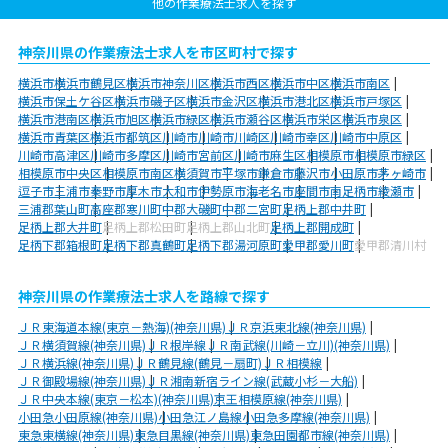
他の作業療法士求人を探す
神奈川県の作業療法士求人を市区町村で探す
横浜市
横浜市鶴見区
横浜市神奈川区
横浜市西区
横浜市中区
横浜市南区
横浜市保土ケ谷区
横浜市磯子区
横浜市金沢区
横浜市港北区
横浜市戸塚区
横浜市港南区
横浜市旭区
横浜市緑区
横浜市瀬谷区
横浜市栄区
横浜市泉区
横浜市青葉区
横浜市都筑区
川崎市
川崎市川崎区
川崎市幸区
川崎市中原区
川崎市高津区
川崎市多摩区
川崎市宮前区
川崎市麻生区
相模原市
相模原市緑区
相模原市中央区
相模原市南区
横須賀市
平塚市
鎌倉市
藤沢市
小田原市
茅ヶ崎市
逗子市
三浦市
秦野市
厚木市
大和市
伊勢原市
海老名市
座間市
南足柄市
綾瀬市
三浦郡葉山町
高座郡寒川町
中郡大磯町
中郡二宮町
足柄上郡中井町
足柄上郡大井町
足柄上郡松田町
足柄上郡山北町
足柄上郡開成町
足柄下郡箱根町
足柄下郡真鶴町
足柄下郡湯河原町
愛甲郡愛川町
愛甲郡清川村
神奈川県の作業療法士求人を路線で探す
ＪＲ東海道本線(東京－熱海)(神奈川県)
ＪＲ京浜東北線(神奈川県)
ＪＲ横須賀線(神奈川県)
ＪＲ根岸線
ＪＲ南武線(川崎－立川)(神奈川県)
ＪＲ横浜線(神奈川県)
ＪＲ鶴見線(鶴見－扇町)
ＪＲ相模線
ＪＲ御殿場線(神奈川県)
ＪＲ湘南新宿ライン線(武蔵小杉－大船)
ＪＲ中央本線(東京－松本)(神奈川県)
京王相模原線(神奈川県)
小田急小田原線(神奈川県)
小田急江ノ島線
小田急多摩線(神奈川県)
東急東横線(神奈川県)
東急目黒線(神奈川県)
東急田園都市線(神奈川県)