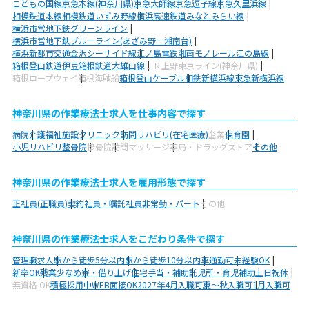
こどもの国線
京急本線(神奈川県)
京急大師線
京急逗子線
京急久里浜線
相模鉄道本線
相模鉄道いずみ野線
横浜高速鉄道みなとみらい線
横浜市営地下鉄グリーンライン
横浜市営地下鉄ブルーライン(あざみ野－湘南台)
横浜新都市交通金沢シーサイド線
江ノ島電鉄
湘南モノレール江の島線
箱根登山鉄道
伊豆箱根鉄道大雄山線
ＪＲ上野東京ライン(神奈川県)
箱根ロープウェイ
箱根海賊船
箱根登山ケーブル
相鉄新横浜線
東急新横浜線
神奈川県の作業療法士求人を仕事内容で探す
病院
介護福祉施設
クリニック
訪問リハビリ(在宅医療)
企業
保育園
小児リハビリ
整骨院
接骨院
訪問マッサージ
薬局・ドラッグストア
その他
神奈川県の作業療法士求人を雇用形態で探す
正社員(正職員)
契約社員・嘱託社員
非常勤・パート
その他
神奈川県の作業療法士求人をこだわり条件で探す
管理職求人
駅から徒歩5分以内
駅から徒歩10分以内
車通勤可
未経験OK
新卒OK
残業少なめ
寮・借り上げ
住宅手当・補助
託児所・育児補助
土日祝休
無資格 OK
積極採用中
WEB面接OK
2027年4月入職可
夏～秋入職可
1月入職可