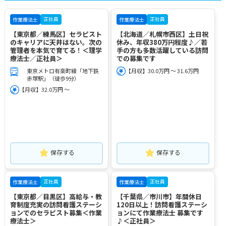
正社員
正社員
作業療法士
作業療法士
【東京都／練馬区】セラピスト
【北海道／札幌市西区】土日祝
のキャリアに天井はない。次の
休み、年収380万円程度♪／若
管理者を本気で育てる！＜理学
手の方も多数活躍している訪問
療法士／正社員＞
での募集です
東京メトロ有楽町線「地下鉄
【月収】30.0万円 ～ 31.6万円
赤塚駅」（徒歩9分）
【月収】32.0万円 ～
保存する
保存する
正社員
正社員
作業療法士
作業療法士
【東京都／目黒区】高給与・教
【千葉県／市川市】年間休日
育制度充実の訪問看護ステーシ
120日以上！訪問看護ステーシ
ョンでのセラピスト募集＜作業
ョンにて作業療法士 募集です
療法士＞
♪＜正社員＞