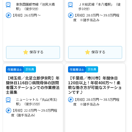
東急田園都市線「池尻大橋
ＪＲ総武線「本八幡駅」（徒
駅」（徒歩5分）
歩10分）
【月収】26.0万円 ～
【月収】28.0万円 ～ 39.0万円程
度 ※諸手当込み
保存する
保存する
正社員
正社員
作業療法士
作業療法士
【埼玉県／北足立郡伊奈町】年
【千葉県／市川市】年間休日
間休日116日◎病院母体の訪問
120日以上！年収400万～！柔
看護ステーションでの作業療法
軟な働き方が可能なステーショ
士募集
ンです♪
ニューシャトル「丸山(埼玉)
【月収】28.0万円 ～ 38.5万円程
駅」（徒歩15分）
度 ※諸手当込み
【月収】22.0万円 ～ 29.0万円程
度（諸手当込み）