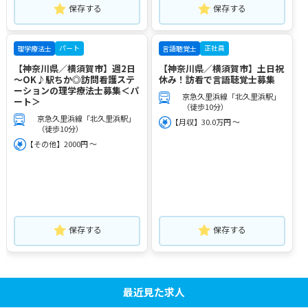
保存する
保存する
パート
正社員
理学療法士
言語聴覚士
【神奈川県／横須賀市】週2日
【神奈川県／横須賀市】土日祝
～OK♪駅ちか◎訪問看護ステ
休み！訪看で言語聴覚士募集
ーションの理学療法士募集＜パ
京急久里浜線「北久里浜駅」
ート＞
（徒歩10分）
京急久里浜線「北久里浜駅」
【月収】30.0万円 ～
（徒歩10分）
【その他】2000円 ～
保存する
保存する
最近見た求人