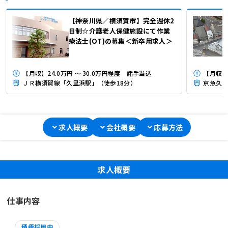
【神奈川県／横須賀市】完全週休2
日制☆介護老人保健施設にて作業
療法士(OT)の募集＜新卒用求人＞
【月収】24.0万円 ～ 30.0万円程度 諸手当込
【月収】2
ＪＲ横須賀線「久里浜駅」（徒歩18分）
京急久里
求人概要
会社概要
応募方法
求人概要
仕事内容
積極採用中