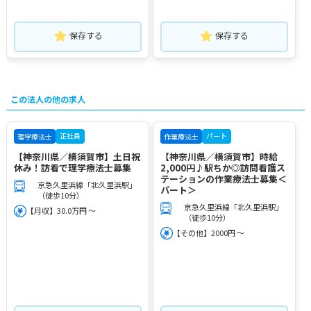
保存する
保存する
この法人の他の求人
正社員
パート
理学療法士
作業療法士
【神奈川県／横須賀市】土日祝
【神奈川県／横須賀市】時給
休み！訪看で理学療法士募集
2,000円♪駅ちか◎訪問看護ス
テーションの作業療法士募集＜
京急久里浜線「北久里浜駅」
パート＞
（徒歩10分）
京急久里浜線「北久里浜駅」
【月収】30.0万円 ～
（徒歩10分）
【その他】2000円 ～