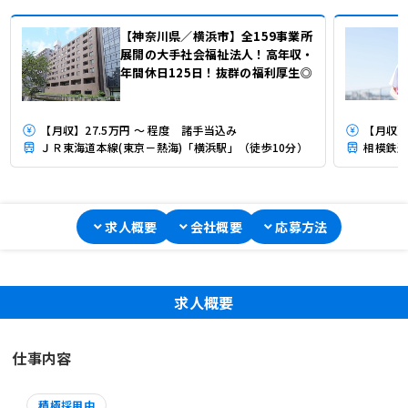
【神奈川県／横浜市】全159事業所
展開の大手社会福祉法人！高年収・
年間休日125日！抜群の福利厚生◎
【月収】27.5万円 ～ 程度 諸手当込み
【月収】2
ＪＲ東海道本線(東京－熱海)「横浜駅」（徒歩10分）
相模鉄道
求人概要
会社概要
応募方法
求人概要
仕事内容
積極採用中