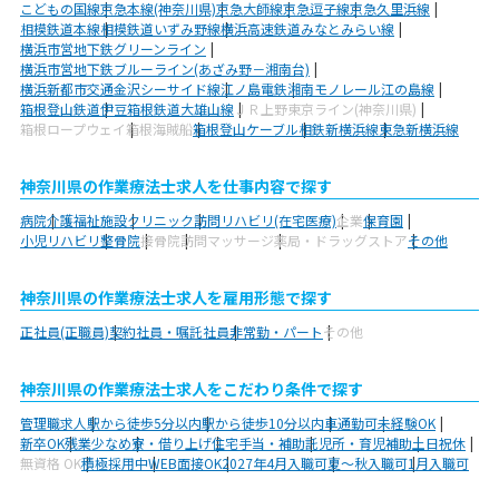
こどもの国線
京急本線(神奈川県)
京急大師線
京急逗子線
京急久里浜線
相模鉄道本線
相模鉄道いずみ野線
横浜高速鉄道みなとみらい線
横浜市営地下鉄グリーンライン
横浜市営地下鉄ブルーライン(あざみ野－湘南台)
横浜新都市交通金沢シーサイド線
江ノ島電鉄
湘南モノレール江の島線
箱根登山鉄道
伊豆箱根鉄道大雄山線
ＪＲ上野東京ライン(神奈川県)
箱根ロープウェイ
箱根海賊船
箱根登山ケーブル
相鉄新横浜線
東急新横浜線
神奈川県の作業療法士求人を仕事内容で探す
病院
介護福祉施設
クリニック
訪問リハビリ(在宅医療)
企業
保育園
小児リハビリ
整骨院
接骨院
訪問マッサージ
薬局・ドラッグストア
その他
神奈川県の作業療法士求人を雇用形態で探す
正社員(正職員)
契約社員・嘱託社員
非常勤・パート
その他
神奈川県の作業療法士求人をこだわり条件で探す
管理職求人
駅から徒歩5分以内
駅から徒歩10分以内
車通勤可
未経験OK
新卒OK
残業少なめ
寮・借り上げ
住宅手当・補助
託児所・育児補助
土日祝休
無資格 OK
積極採用中
WEB面接OK
2027年4月入職可
夏～秋入職可
1月入職可