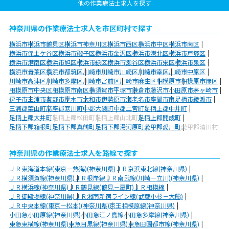
他の作業療法士求人を探す
神奈川県の作業療法士求人を市区町村で探す
横浜市
横浜市鶴見区
横浜市神奈川区
横浜市西区
横浜市中区
横浜市南区
横浜市保土ケ谷区
横浜市磯子区
横浜市金沢区
横浜市港北区
横浜市戸塚区
横浜市港南区
横浜市旭区
横浜市緑区
横浜市瀬谷区
横浜市栄区
横浜市泉区
横浜市青葉区
横浜市都筑区
川崎市
川崎市川崎区
川崎市幸区
川崎市中原区
川崎市高津区
川崎市多摩区
川崎市宮前区
川崎市麻生区
相模原市
相模原市緑区
相模原市中央区
相模原市南区
横須賀市
平塚市
鎌倉市
藤沢市
小田原市
茅ヶ崎市
逗子市
三浦市
秦野市
厚木市
大和市
伊勢原市
海老名市
座間市
南足柄市
綾瀬市
三浦郡葉山町
高座郡寒川町
中郡大磯町
中郡二宮町
足柄上郡中井町
足柄上郡大井町
足柄上郡松田町
足柄上郡山北町
足柄上郡開成町
足柄下郡箱根町
足柄下郡真鶴町
足柄下郡湯河原町
愛甲郡愛川町
愛甲郡清川村
神奈川県の作業療法士求人を路線で探す
ＪＲ東海道本線(東京－熱海)(神奈川県)
ＪＲ京浜東北線(神奈川県)
ＪＲ横須賀線(神奈川県)
ＪＲ根岸線
ＪＲ南武線(川崎－立川)(神奈川県)
ＪＲ横浜線(神奈川県)
ＪＲ鶴見線(鶴見－扇町)
ＪＲ相模線
ＪＲ御殿場線(神奈川県)
ＪＲ湘南新宿ライン線(武蔵小杉－大船)
ＪＲ中央本線(東京－松本)(神奈川県)
京王相模原線(神奈川県)
小田急小田原線(神奈川県)
小田急江ノ島線
小田急多摩線(神奈川県)
東急東横線(神奈川県)
東急目黒線(神奈川県)
東急田園都市線(神奈川県)