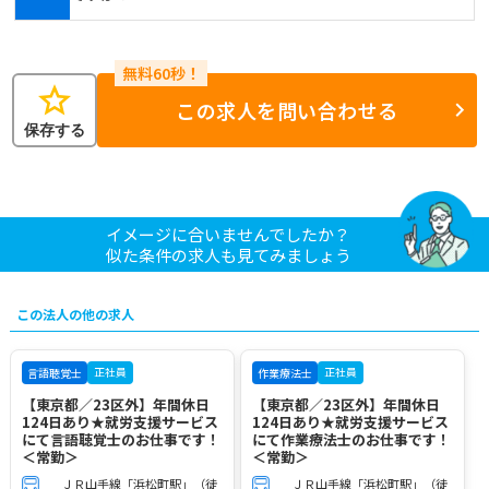
star
この求人を問い合わせる
保存する
イメージに合いませんでしたか？
似た条件の求人も見てみましょう
この法人の他の求人
正社員
正社員
言語聴覚士
作業療法士
【東京都／23区外】年間休日
【東京都／23区外】年間休日
124日あり★就労支援サービス
124日あり★就労支援サービス
にて言語聴覚士のお仕事です！
にて作業療法士のお仕事です！
＜常勤＞
＜常勤＞
ＪＲ山手線「浜松町駅」（徒
ＪＲ山手線「浜松町駅」（徒