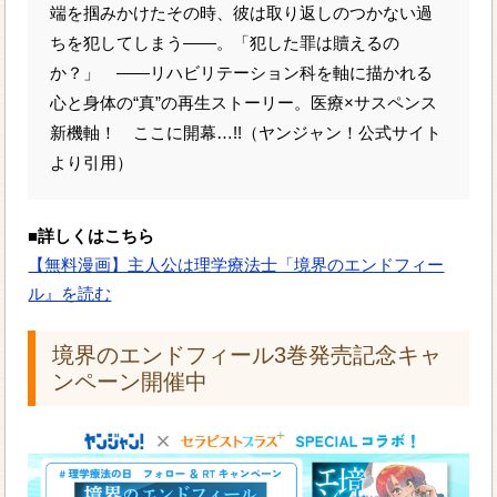
端を掴みかけたその時、彼は取り返しのつかない過
ちを犯してしまう――。「犯した罪は贖えるの
か？」 ――リハビリテーション科を軸に描かれる
心と身体の“真”の再生ストーリー。医療×サスペンス
新機軸！ ここに開幕…!!（ヤンジャン！公式サイト
より引用）
■詳しくはこちら
【無料漫画】主人公は理学療法士「境界のエンドフィー
ル』を読む
境界のエンドフィール3巻発売記念キャ
ンペーン開催中