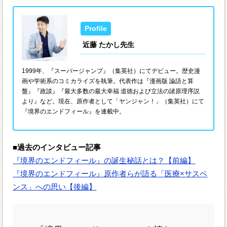
近藤 たかし先生
1999年、『スーパージャンプ』（集英社）にてデビュー。歴史漫
画や学術系のコミカライズを執筆。代表作は『漫画版 論語と算
盤』『政談』『最大多数の最大幸福 道徳および立法の諸原理序説
より』など。現在、原作者として「ヤンジャン！」（集英社）にて
『境界のエンドフィール』を連載中。
■過去のインタビュー記事
『境界のエンドフィール』の誕生秘話とは？【前編】
『境界のエンドフィール』原作者らが語る「医療×サスペ
ンス」への思い【後編】