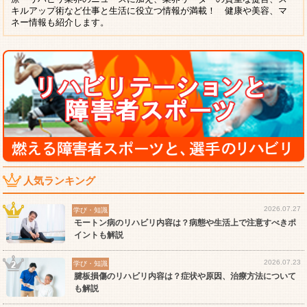
キルアップ術など仕事と生活に役立つ情報が満載！ 健康や美容、マ
ネー情報も紹介します。
人気ランキング
2026.07.27
学び・知識
モートン病のリハビリ内容は？病態や生活上で注意すべきポ
イントも解説
2026.07.23
学び・知識
腱板損傷のリハビリ内容は？症状や原因、治療方法について
も解説