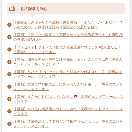
他の記事も読む
作業療法士のキャリアや成長に迫る漫画『「あなた」が「あなた」で
いるための。』制作陣が語る作業療法への思いとは？
【漫画】「届けたい教育」の実現をめざす学校作業療法士・仲間知穂
の波瀾万丈OT人生
【プレゼント】サイン入り額付き複製原画orコミック3巻が当たる！
「境界のエンドフィール」
【漫画】屈強な男が仕事中に腰を痛め、まさかの大泣き…!?「境界の
エンドフィール」スピンオフ
【漫画】リハビリ中にセクハラした結果がやばすぎた…!?「境界のエ
ンドフィール」スピンオフ
【漫画】実習で精神的に追い詰められた人の末路…。「境界のエンド
フィール」スピンオフ
【漫画】まさかこれがゴッドハンド…
「境界のエンドフィール」ス
ピンオフ
【漫画】リハ室に喫茶店をつくってみた「境界のエンドフィール」ス
ピンオフ
【漫画】作業療法士って名前だけで損するんだよね…「境界のエンド
フィール」スピンオフ