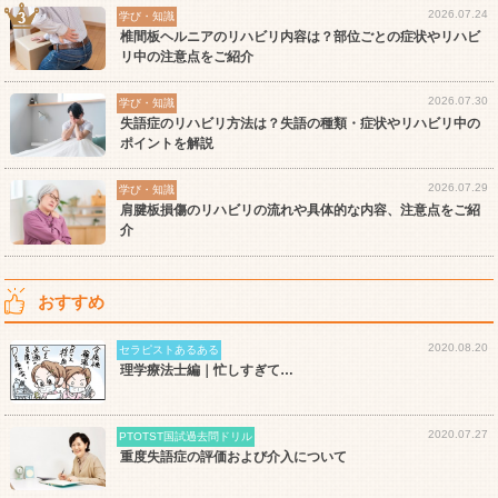
2026.07.24
学び・知識
椎間板ヘルニアのリハビリ内容は？部位ごとの症状やリハビ
リ中の注意点をご紹介
2026.07.30
学び・知識
失語症のリハビリ方法は？失語の種類・症状やリハビリ中の
ポイントを解説
2026.07.29
学び・知識
肩腱板損傷のリハビリの流れや具体的な内容、注意点をご紹
介
おすすめ
2020.08.20
セラピストあるある
理学療法士編｜忙しすぎて…
2020.07.27
PTOTST国試過去問ドリル
重度失語症の評価および介入について