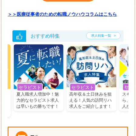
＞＞医療従事者のための転職ノウハウコラムはこちら
おすすめ特集
求人特集一覧
セラ
セラピスト
セラピスト
う！
夏入職求人増加中！魅
高年収＆土日休みを狙
スキル
の好
力的なセラピスト求人
える！人気の訪問リハ
ら、学
るに
は早いもの勝ちです！
求人をご紹介します！
人がお