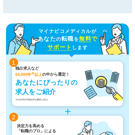
マイナビコメディカルが
あなた
転職
無料
で
の
を
サポート
します
1
独占求人など
※
64,000件
以上
の中から選定！
あなたにぴったりの
求人をご紹介
※2026年8月現在(非公開求人含む)
2
決定力を高める
「転職のプロ」による