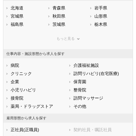
北海道
青森県
岩手県
宮城県
秋田県
山形県
福島県
茨城県
栃木県
群馬県
埼玉県
千葉県
もっと見る
東京都
神奈川県
新潟県
山梨県
長野県
富山県
仕事内容・施設形態から求人を探す
石川県
福井県
岐阜県
静岡県
病院
愛知県
介護福祉施設
三重県
滋賀県
クリニック
京都府
訪問リハビリ(在宅医療)
大阪府
兵庫県
企業
奈良県
保育園
和歌山県
鳥取県
小児リハビリ
島根県
整骨院
岡山県
広島県
接骨院
山口県
訪問マッサージ
徳島県
香川県
薬局・ドラッグストア
愛媛県
その他
高知県
福岡県
佐賀県
長崎県
雇用形態から求人を探す
熊本県
大分県
宮崎県
正社員(正職員)
契約社員・嘱託社員
鹿児島県
沖縄県