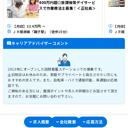
400万円超◎放課後等デイサービ
スで作業療法士募集！＜正社員＞
【月収】33.4万円 ～
ＪＲ根岸線「磯子駅」（徒歩15分）
ＪＲ根岸
キャリアアドバイザーコメント
2013年にオープンした訪問看護ステーションでの募集です。
土日祝日はお休みのため、家庭やプライベートと両立させたい方にも
おすすめの求人です。また、自転車・バイク通勤可能、車通勤は応相
談です。
ご興味のある方には、面接ポイントや求人の詳細などお話させて頂き
ますので、お気軽にお問い合わせ下さい。
求人概要
会社概要
応募方法