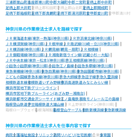
三浦郡葉山町
高座郡寒川町
中郡大磯町
中郡二宮町
足柄上郡中井町
足柄上郡大井町
足柄上郡松田町
足柄上郡山北町
足柄上郡開成町
足柄下郡箱根町
足柄下郡真鶴町
足柄下郡湯河原町
愛甲郡愛川町
愛甲郡清川村
神奈川県の作業療法士求人を路線で探す
ＪＲ東海道本線(東京－熱海)(神奈川県)
ＪＲ京浜東北線(神奈川県)
ＪＲ横須賀線(神奈川県)
ＪＲ根岸線
ＪＲ南武線(川崎－立川)(神奈川県)
ＪＲ横浜線(神奈川県)
ＪＲ鶴見線(鶴見－扇町)
ＪＲ相模線
ＪＲ御殿場線(神奈川県)
ＪＲ湘南新宿ライン線(武蔵小杉－大船)
ＪＲ中央本線(東京－松本)(神奈川県)
京王相模原線(神奈川県)
小田急小田原線(神奈川県)
小田急江ノ島線
小田急多摩線(神奈川県)
東急東横線(神奈川県)
東急目黒線(神奈川県)
東急田園都市線(神奈川県)
こどもの国線
京急本線(神奈川県)
京急大師線
京急逗子線
京急久里浜線
相模鉄道本線
相模鉄道いずみ野線
横浜高速鉄道みなとみらい線
横浜市営地下鉄グリーンライン
横浜市営地下鉄ブルーライン(あざみ野－湘南台)
横浜新都市交通金沢シーサイド線
江ノ島電鉄
湘南モノレール江の島線
箱根登山鉄道
伊豆箱根鉄道大雄山線
ＪＲ上野東京ライン(神奈川県)
箱根ロープウェイ
箱根海賊船
箱根登山ケーブル
相鉄新横浜線
東急新横浜線
神奈川県の作業療法士求人を仕事内容で探す
病院
介護福祉施設
クリニック
訪問リハビリ(在宅医療)
企業
保育園