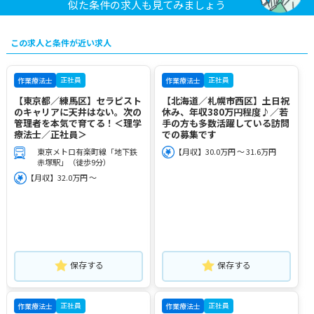
似た条件の求人も見てみましょう
この求人と条件が近い求人
正社員
正社員
作業療法士
作業療法士
【東京都／練馬区】セラピスト
【北海道／札幌市西区】土日祝
のキャリアに天井はない。次の
休み、年収380万円程度♪／若
管理者を本気で育てる！＜理学
手の方も多数活躍している訪問
療法士／正社員＞
での募集です
東京メトロ有楽町線「地下鉄
【月収】30.0万円 ～ 31.6万円
赤塚駅」（徒歩9分）
【月収】32.0万円 ～
保存する
保存する
正社員
正社員
作業療法士
作業療法士