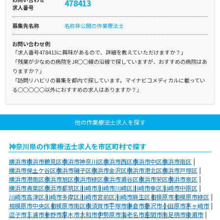
478413
求人番号
募集先名称
名称非公開の作業療法士
お問い合わせ例
「求人番号478413に興味があるので、詳細を教えていただけますか？」
「残業が少なめの病院をJR○○線の沿線で探していますが、おすすめの病院はあ
りますか？」
「訪問リハビリの募集を都内で探しています。マイナビコメディカルに載ってい
る○○○○○以外におすすめの求人はありますか？」
他の作業療法士求人を探す
神奈川県の作業療法士求人を市区町村で探す
横浜市
横浜市鶴見区
横浜市神奈川区
横浜市西区
横浜市中区
横浜市南区
横浜市保土ケ谷区
横浜市磯子区
横浜市金沢区
横浜市港北区
横浜市戸塚区
横浜市港南区
横浜市旭区
横浜市緑区
横浜市瀬谷区
横浜市栄区
横浜市泉区
横浜市青葉区
横浜市都筑区
川崎市
川崎市川崎区
川崎市幸区
川崎市中原区
川崎市高津区
川崎市多摩区
川崎市宮前区
川崎市麻生区
相模原市
相模原市緑区
相模原市中央区
相模原市南区
横須賀市
平塚市
鎌倉市
藤沢市
小田原市
茅ヶ崎市
逗子市
三浦市
秦野市
厚木市
大和市
伊勢原市
海老名市
座間市
南足柄市
綾瀬市