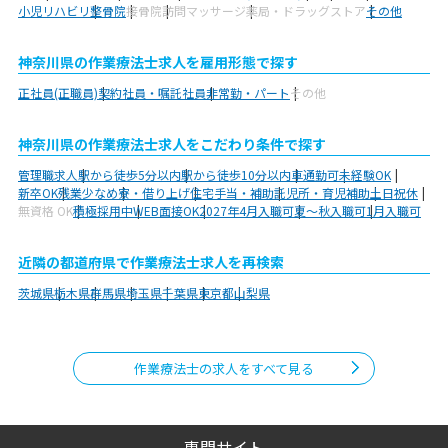
小児リハビリ
整骨院
接骨院
訪問マッサージ
薬局・ドラッグストア
その他
神奈川県の作業療法士求人を雇用形態で探す
正社員(正職員)
契約社員・嘱託社員
非常勤・パート
その他
神奈川県の作業療法士求人をこだわり条件で探す
管理職求人
駅から徒歩5分以内
駅から徒歩10分以内
車通勤可
未経験OK
新卒OK
残業少なめ
寮・借り上げ
住宅手当・補助
託児所・育児補助
土日祝休
無資格 OK
積極採用中
WEB面接OK
2027年4月入職可
夏～秋入職可
1月入職可
近隣の都道府県で作業療法士求人を再検索
茨城県
栃木県
群馬県
埼玉県
千葉県
東京都
山梨県
作業療法士の求人をすべて見る
専門サイト