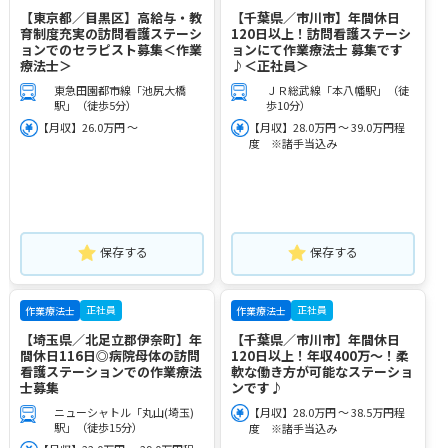
【東京都／目黒区】高給与・教
【千葉県／市川市】年間休日
育制度充実の訪問看護ステーシ
120日以上！訪問看護ステーシ
ョンでのセラピスト募集＜作業
ョンにて作業療法士 募集です
療法士＞
♪＜正社員＞
東急田園都市線「池尻大橋
ＪＲ総武線「本八幡駅」（徒
駅」（徒歩5分）
歩10分）
【月収】26.0万円 ～
【月収】28.0万円 ～ 39.0万円程
度 ※諸手当込み
保存する
保存する
正社員
正社員
作業療法士
作業療法士
【埼玉県／北足立郡伊奈町】年
【千葉県／市川市】年間休日
間休日116日◎病院母体の訪問
120日以上！年収400万～！柔
看護ステーションでの作業療法
軟な働き方が可能なステーショ
士募集
ンです♪
ニューシャトル「丸山(埼玉)
【月収】28.0万円 ～ 38.5万円程
駅」（徒歩15分）
度 ※諸手当込み