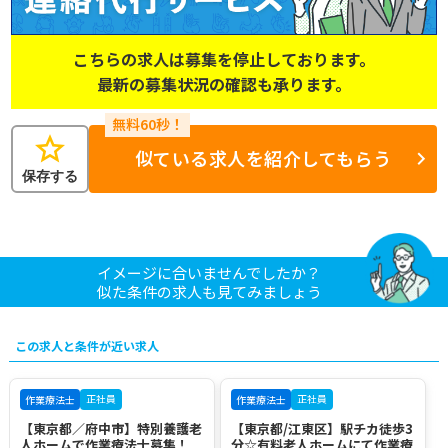
こちらの求人は募集を停止しております。
最新の募集状況の確認も承ります。
star
似ている求人を紹介してもらう
保存する
イメージに合いませんでしたか？
似た条件の求人も見てみましょう
この求人と条件が近い求人
正社員
正社員
作業療法士
作業療法士
【東京都／府中市】特別養護老
【東京都/江東区】駅チカ徒歩3
人ホームで作業療法士募集！
分☆有料老人ホームにて作業療