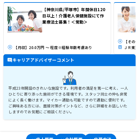
【神奈川県/平塚市】年間休日120
日以上！介護老人保健施設にて作
業療法士募集！＜常勤＞
【その他
【月収】20.0万円 ～ 程度※経験年数考慮あり
キャリアアドバイザーコメント
平成23年開設のきれいな施設です。利用者の満足を第一に考え、一人
ひとりに寄り添った施術ができる環境です。スタッフ同士の仲も非常
によく長く働けます。マイカー通勤も可能ですので通勤に便利です。
ご興味ある方には、面接対策ポイントなど、さらに詳細をお話しいた
しますのでお気軽にご相談ください。