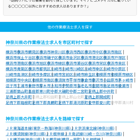
る○○○○○以外におすすめの求人はありますか？」
他の作業療法士求人を探す
神奈川県の作業療法士求人を市区町村で探す
横浜市
横浜市鶴見区
横浜市神奈川区
横浜市西区
横浜市中区
横浜市南区
横浜市保土ケ谷区
横浜市磯子区
横浜市金沢区
横浜市港北区
横浜市戸塚区
横浜市港南区
横浜市旭区
横浜市緑区
横浜市瀬谷区
横浜市栄区
横浜市泉区
横浜市青葉区
横浜市都筑区
川崎市
川崎市川崎区
川崎市幸区
川崎市中原区
川崎市高津区
川崎市多摩区
川崎市宮前区
川崎市麻生区
相模原市
相模原市緑区
相模原市中央区
相模原市南区
横須賀市
平塚市
鎌倉市
藤沢市
小田原市
茅ヶ崎市
逗子市
三浦市
秦野市
厚木市
大和市
伊勢原市
海老名市
座間市
南足柄市
綾瀬市
三浦郡葉山町
高座郡寒川町
中郡大磯町
中郡二宮町
足柄上郡中井町
足柄上郡大井町
足柄上郡松田町
足柄上郡山北町
足柄上郡開成町
足柄下郡箱根町
足柄下郡真鶴町
足柄下郡湯河原町
愛甲郡愛川町
愛甲郡清川村
神奈川県の作業療法士求人を路線で探す
ＪＲ東海道本線(東京－熱海)(神奈川県)
ＪＲ京浜東北線(神奈川県)
ＪＲ横須賀線(神奈川県)
ＪＲ根岸線
ＪＲ南武線(川崎－立川)(神奈川県)
ＪＲ横浜線(神奈川県)
ＪＲ鶴見線(鶴見－扇町)
ＪＲ相模線