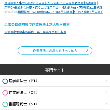
管理職求人
駅から徒歩5分以内
駅から徒歩10分以内
車通勤可
未経験OK
新卒OK
残業少なめ
寮・借り上げ
住宅手当・補助
託児所・育児補助
土日祝休
無資格 OK
積極採用中
WEB面接OK
2027年4月入職可
夏～秋入職可
1月入職可
近隣の都道府県で作業療法士求人を再検索
茨城県
栃木県
群馬県
埼玉県
千葉県
東京都
山梨県
作業療法士の求人をすべて見る
専門サイト
理学療法士（PT）
作業療法士（OT）
言語聴覚士（ST）