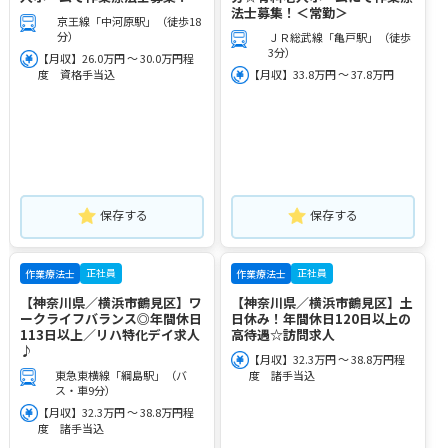
法士募集！＜常勤＞
京王線「中河原駅」（徒歩18
分）
ＪＲ総武線「亀戸駅」（徒歩
3分）
【月収】26.0万円 ～ 30.0万円程
度 資格手当込
【月収】33.8万円 ～ 37.8万円
保存する
保存する
正社員
正社員
作業療法士
作業療法士
【神奈川県／横浜市鶴見区】ワ
【神奈川県／横浜市鶴見区】土
ークライフバランス◎年間休日
日休み！年間休日120日以上の
113日以上／リハ特化デイ求人
高待遇☆訪問求人
♪
【月収】32.3万円 ～ 38.8万円程
東急東横線「綱島駅」（バ
度 諸手当込
ス・車9分）
【月収】32.3万円 ～ 38.8万円程
度 諸手当込