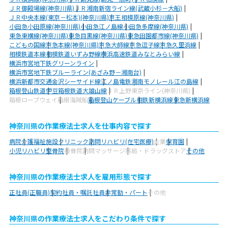
ＪＲ御殿場線(神奈川県)
ＪＲ湘南新宿ライン線(武蔵小杉－大船)
ＪＲ中央本線(東京－松本)(神奈川県)
京王相模原線(神奈川県)
小田急小田原線(神奈川県)
小田急江ノ島線
小田急多摩線(神奈川県)
東急東横線(神奈川県)
東急目黒線(神奈川県)
東急田園都市線(神奈川県)
こどもの国線
京急本線(神奈川県)
京急大師線
京急逗子線
京急久里浜線
相模鉄道本線
相模鉄道いずみ野線
横浜高速鉄道みなとみらい線
横浜市営地下鉄グリーンライン
横浜市営地下鉄ブルーライン(あざみ野－湘南台)
横浜新都市交通金沢シーサイド線
江ノ島電鉄
湘南モノレール江の島線
箱根登山鉄道
伊豆箱根鉄道大雄山線
ＪＲ上野東京ライン(神奈川県)
箱根ロープウェイ
箱根海賊船
箱根登山ケーブル
相鉄新横浜線
東急新横浜線
神奈川県の作業療法士求人を仕事内容で探す
病院
介護福祉施設
クリニック
訪問リハビリ(在宅医療)
企業
保育園
小児リハビリ
整骨院
接骨院
訪問マッサージ
薬局・ドラッグストア
その他
神奈川県の作業療法士求人を雇用形態で探す
正社員(正職員)
契約社員・嘱託社員
非常勤・パート
その他
神奈川県の作業療法士求人をこだわり条件で探す