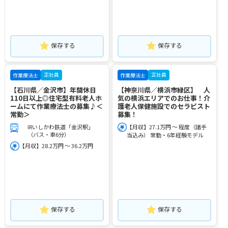
保存する
保存する
正社員
正社員
作業療法士
作業療法士
【石川県／金沢市】年間休日
【神奈川県／横浜市緑区】 人
110日以上◎住宅型有料老人ホ
気の横浜エリアでのお仕事！介
ームにて作業療法士の募集♪＜
護老人保健施設でのセラピスト
常勤＞
募集！
IRいしかわ鉄道「金沢駅」
【月収】27.1万円 ～ 程度（諸手
（バス・車6分）
当込み） 常勤・6年経験モデル
【月収】28.2万円 ～ 36.2万円
保存する
保存する